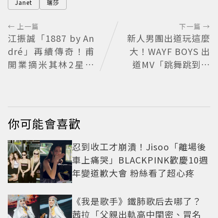
Janet
瑞莎
← 上一篇
下一篇 →
江振誠「1887 by An
新人男團出道玩這麼
dré」再續傳奇！甫
大！WAYF BOYS 出
開業摘米其林2星、
道MV「跳舞跳到集
年度開業大獎
體脫褲」超鬧 30秒
對鏡清唱影片爆紅
你可能會喜歡
忍到收工才崩潰！Jisoo「離場後
車上痛哭」BLACKPINK歡慶10週
年變道歉大會 粉絲看了超心疼
《我是歌手》鐵肺歌后去哪了？
茜拉「父親出軌高中閨密、冒名