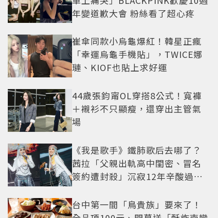
年變道歉大會 粉絲看了超心疼
崔傘同款小烏龜爆紅！韓星正瘋
「幸運烏龜手機貼」，TWICE娜
璉、KIOF也貼上求好運
44歲張鈞甯OL穿搭8公式！寬褲
＋襯衫不只顯瘦，還穿出主管氣
場
《我是歌手》鐵肺歌后去哪了？
茜拉「父親出軌高中閨密、冒名
簽約遭封殺」沉寂12年辛酸過往
曝光
台中第一間「鳥貴族」要來了！
全品項100元、開幕送「酥炸南蠻