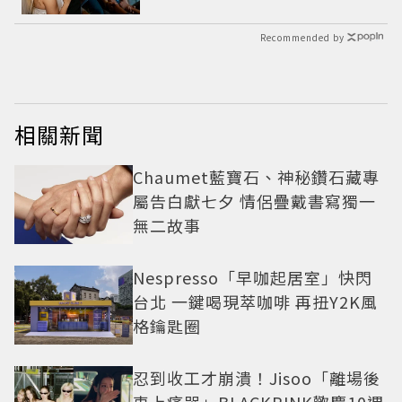
致命慘劇
Recommended by
相關新聞
Chaumet藍寶石、神秘鑽石藏專
屬告白獻七夕 情侶疊戴書寫獨一
無二故事
Nespresso「早咖起居室」快閃
台北 一鍵喝現萃咖啡 再扭Y2K風
格鑰匙圈
忍到收工才崩潰！Jisoo「離場後
車上痛哭」BLACKPINK歡慶10週