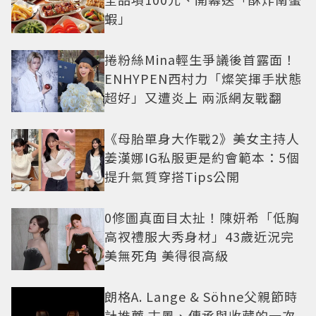
蝦」
捲粉絲Mina輕生爭議後首露面！
ENHYPEN西村力「燦笑揮手狀態
超好」又遭炎上 兩派網友戰翻
《母胎單身大作戰2》美女主持人
姜漢娜IG私服更是約會範本：5個
提升氣質穿搭Tips公開
0修圖真面目太扯！陳妍希「低胸
高衩禮服大秀身材」43歲近況完
美無死角 美得很高級
朗格A. Lange & Söhne父親節時
計推薦 古風、傳承與收藏的一次