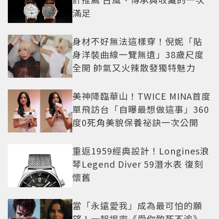
滿足
身材不好無法這樣穿！倪妮「貼
身洋裝曲線一覽無遺」38歲尺度
全開 帥氣又火辣散發獨特魅力
美神降臨華山！TWICE MINA首度
單飛訪台「自曝最想做這事」360
度0死角美貌保養祕訣一次公開
重返1959經典設計！Longines浪
琴Legend Diver 59潛水表 復刻
懷舊
當「永遠愛我」成為最可怕的願
望！一起揭密《愛你致死不渝》