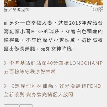
圖／品牌提供
2
/
3
而另外一位幸福人妻，就是2015年嫁給台
灣鞋業小開Mike的瑞莎，穿著白色飄逸的
晚禮服，不忘開深Ｖ小露性感，還開高衩
露出修長美腿，宛如女神降臨。
》李準基站好站滿40分鐘挺LONGCHAMP
五百粉絲守秩序好棒棒
》《想見你》柯佳嬿、許光漢詮釋FENDI
全新系列 變身螢光情侶大放閃