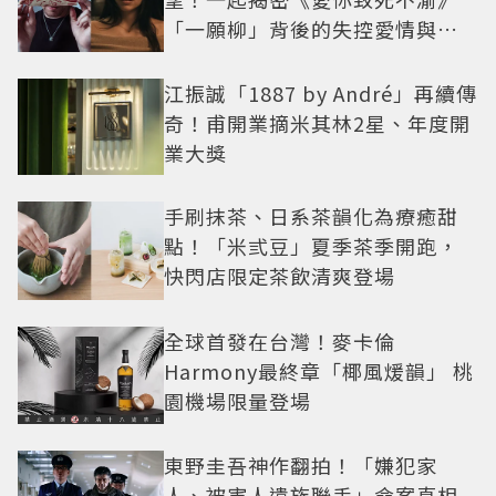
「一願柳」背後的失控愛情與爆
紅之路
江振誠「1887 by André」再續傳
奇！甫開業摘米其林2星、年度開
業大獎
手刷抹茶、日系茶韻化為療癒甜
點！「米弎豆」夏季茶季開跑，
快閃店限定茶飲清爽登場
全球首發在台灣！麥卡倫
Harmony最終章「椰風煖韻」 桃
園機場限量登場
東野圭吾神作翻拍！「嫌犯家
人、被害人遺族聯手」命案真相