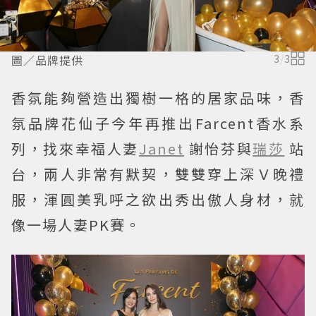
圖／品牌提供
3
/
3
香氛能夠營造出獨樹一格的居家品味，香
氛品牌花仙子今年再推出Farcent香水系
列，找來幸福人妻
Janet
謝怡芬與
瑞莎
站
台，兩人非常有默契，雙雙穿上深Ｖ晚禮
服，渾圓美乳呼之欲出秀出傲人身材，就
像一場人妻PK賽。