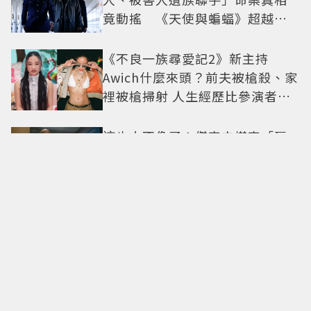
竟動搖 《天使與蝙蝠》超越懸
疑框架展開
《不良一族尋愛記2》新主持
Awich什麼來頭？前夫被槍殺、家
裡被槍掃射 人生經歷比參演者還
抓馬！
這也太不像了！傑森史塔森「巨
型充氣人偶分身」看了只想說：
蛤？ 驚喜連本尊都吐槽
G-DRAGON 粉絲必朝聖！迪士尼
《玩具總動員》聯名快閃店來
台，限定商品與打卡亮點公開
這次有鈔能力也沒用！《財閥X刑
警2》安普賢重逢「惡魔教官」鄭