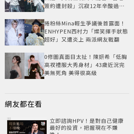
簽約遭封殺」沉寂12年辛酸過往
曝光
捲粉絲Mina輕生爭議後首露面！
ENHYPEN西村力「燦笑揮手狀態
超好」又遭炎上 兩派網友戰翻
0修圖真面目太扯！陳妍希「低胸
高衩禮服大秀身材」43歲近況完
美無死角 美得很高級
網友都在看
PR
立即諮詢HPV！是對自己健康
最好的投資，把握現在不嫌