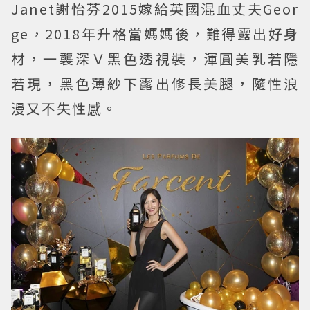
Janet謝怡芬2015嫁給英國混血丈夫Geor
ge，2018年升格當媽媽後，難得露出好身
材，一襲深Ｖ黑色透視裝，渾圓美乳若隱
若現，黑色薄紗下露出修長美腿，隨性浪
漫又不失性感。