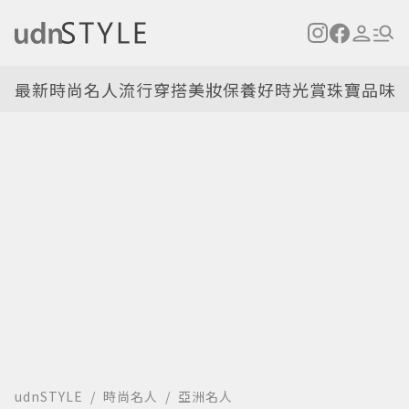
最新
時尚名人
流行穿搭
美妝保養
好時光
賞珠寶
品味
udnSTYLE
時尚名人
亞洲名人