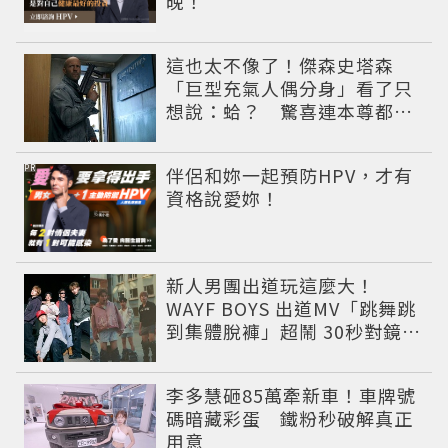
晚！
這也太不像了！傑森史塔森
「巨型充氣人偶分身」看了只
想說：蛤？ 驚喜連本尊都吐
槽
PR
伴侶和妳一起預防HPV，才有
資格說愛妳！
新人男團出道玩這麼大！
WAYF BOYS 出道MV「跳舞跳
到集體脫褲」超鬧 30秒對鏡清
唱影片爆紅
李多慧砸85萬牽新車！車牌號
碼暗藏彩蛋 鐵粉秒破解真正
用意