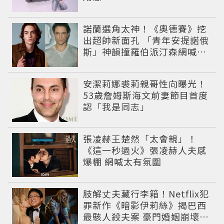
諾蘭選角太神！《奧德賽》挖
出超帥新面孔 「青年安提諾俄
斯」神韻撞羅伯派汀森網喊：
夢回愛德華！
安潔莉娜裘莉親哥性向曝光！
53歲詹姆斯海文前妻節目首度
認「我是同志」
張凌赫王楚然「太會親」！
《這一秒過火》張凌赫人夫感
爆棚 網喊太有氛圍
肢解丈夫藏行李箱！Netflix犯
罪新作《暗影伊莉絲》揭巴西
最駭人殺夫案 豪門婚姻崩壞釀