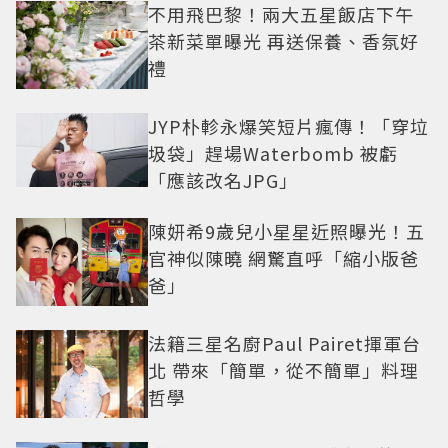
不用飛巴黎！兩大五星飯店下午
茶新菜單曝光 再送保養、香氛好
禮
JYP朴軫永爆笑短片瘋傳！「穿垃
圾袋」趕場Waterbomb 被虧
「應該改名JPG」
陳妍希9歲兒小星星近照曝光！五
官神似陳曉 網驚直呼「縮小版爸
爸」
法籍三星名廚Paul Pairet揮軍台
北 帶來「簡單，從不簡單」料理
哲學