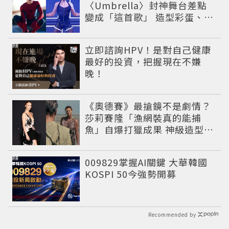
〈Umbrella〉封神舞台差點
變成「這首歌」 造型彩蛋、暖
心故事一次公開
PR
立即諮詢HPV！是對自己健康
最好的投資，把握現在不嫌
晚！
《奧德賽》最搶鏡不是劇情？
莎莉賽隆「漁網裝真的能捕
魚」自爆打獵成果 神級造型美
到出戲
PR
009829掌握AI關鍵 大華韓國
KOSPI 50今強勢開募
Recommended by