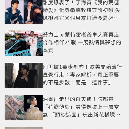
甜度爆表了！丁海寅《我的荒糖
戀愛》化身拳擊教練守護初戀 失
憶檢察官×假男友打造今夏必看
小甜劇
勞力士 x 蒙特雷老爺車大賽再度
合作相伴25載 一展熱情與夢想的
本質
別再被1萬步制約！歐美開始流行
直覺行走：專家解析，真正重要
的不是步數，而是「這件事」
油畫裡走出的白天鵝！陳都靈
「花瓣薄紗」美得像披上一層空
氣 「頭紗遮面」玩出新花樣朦朧
美感太仙