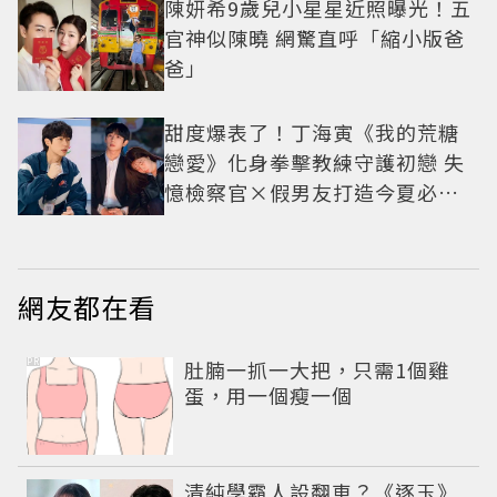
陳妍希9歲兒小星星近照曝光！五
官神似陳曉 網驚直呼「縮小版爸
爸」
甜度爆表了！丁海寅《我的荒糖
戀愛》化身拳擊教練守護初戀 失
憶檢察官×假男友打造今夏必看
小甜劇
網友都在看
PR
肚腩一抓一大把，只需1個雞
蛋，用一個瘦一個
清純學霸人設翻車？《逐玉》