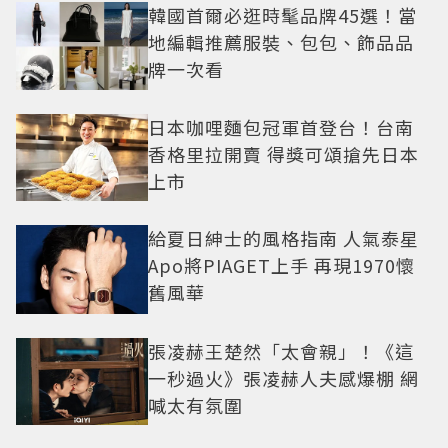
韓國首爾必逛時髦品牌45選！當
地編輯推薦服裝、包包、飾品品
牌一次看
日本咖哩麵包冠軍首登台！台南
香格里拉開賣 得獎可頌搶先日本
上市
給夏日紳士的風格指南 人氣泰星
Apo將PIAGET上手 再現1970懷
舊風華
張凌赫王楚然「太會親」！《這
一秒過火》張凌赫人夫感爆棚 網
喊太有氛圍