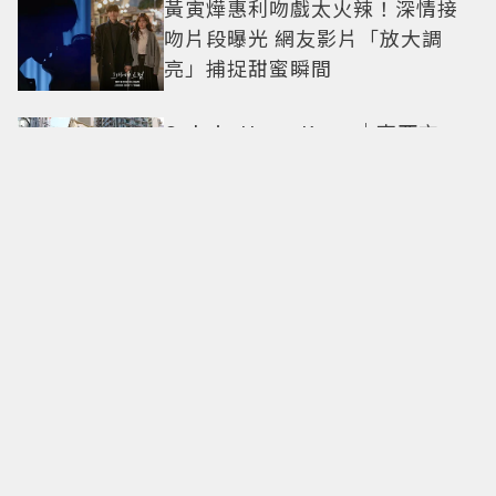
黃寅燁惠利吻戲太火辣！深情接
吻片段曝光 網友影片「放大調
亮」捕捉甜蜜瞬間
Only in Hong Kong｜東西交
融，新舊並存 ｜摺疊城市-香港
不只月餅！「酥炸軟殼蟹＋蟹黃
醬」、「特調肉品＋調味鹽」中
秋送創意
拍出這張照片的記者小心了🤣！
少女時代孝淵「絕美pose變搞
笑」撂狠話：把住址交出來
必比登主廚進駐！ 台北最美百年