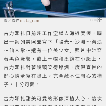
圖／擷自
instagram
1
/
10
古力娜扎日前趁工作空檔去海邊度假，曬
出一系列美照並寫下「陽光～沙灘～海浪
～仙人掌～還有一位美少女」照片中她穿
著黑色泳裝，戴上草帽和墨鏡在小艇上，
古力娜扎對著鏡頭笑得燦爛，度假喜悅的
好心情全寫在臉上，完全藏不住開心的樣
子，十分可愛。
古力娜扎甜美可愛的形像深植人心，這次