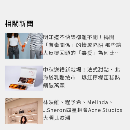
相關新聞
明知道不快樂卻離不開！揭開
「有毒關係」的情感陷阱 那些讓
人反覆回頭的「毒愛」為何比菸
還難戒？
中秋送禮新戰場！法式甜點、北
海道乳酪搶市 爆紅檸檬蛋糕熱
銷破萬顆
林映維、程予希、Melinda、
J.Sheron四星相會Acne Studios
大曬北歐潮