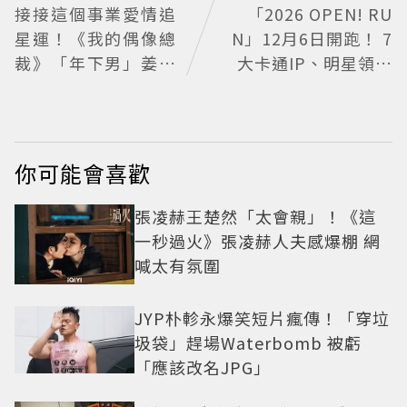
接接這個事業愛情追
「2026 OPEN! RU
星運！《我的偶像總
N」12月6日開跑！ 7
裁》「年下男」姜勳
大卡通IP、明星領跑
變身冰山總裁 金慧峻
熱血出發
追星成功還偶遇愛情
你可能會喜歡
張凌赫王楚然「太會親」！《這
一秒過火》張凌赫人夫感爆棚 網
喊太有氛圍
JYP朴軫永爆笑短片瘋傳！「穿垃
圾袋」趕場Waterbomb 被虧
「應該改名JPG」