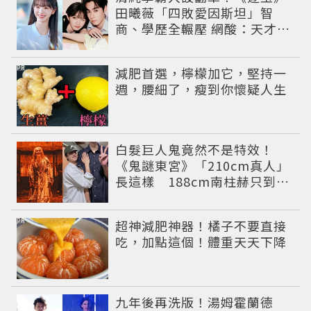
田曦薇「四敗愛因斯坦」智
商、學歷全輾壓 網酸：天才全
靠旁白
PR
減肥首選，檸檬加它，堅持一
週，腰細了，瘦到你懷疑人生
白髮巨人鬼竟然不是特效！
《鬼謎東宮》「210cm真人」
長這樣 188cm南柱赫只到他
胸口
PR
超神減肥神器！橘子不要直接
吃，加點這個！體重天天下降
九年後再洗版！湯姆霍蘭德