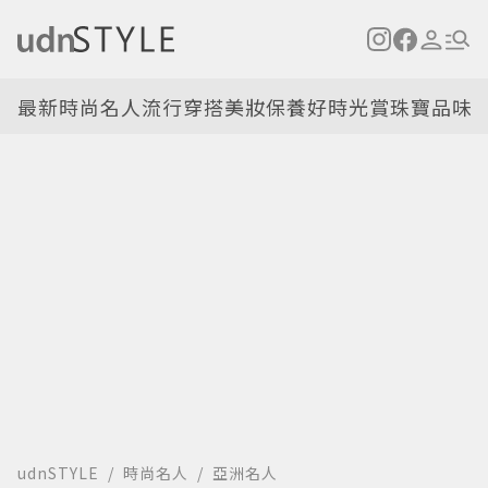
最新
時尚名人
流行穿搭
美妝保養
好時光
賞珠寶
品味
udnSTYLE
時尚名人
亞洲名人