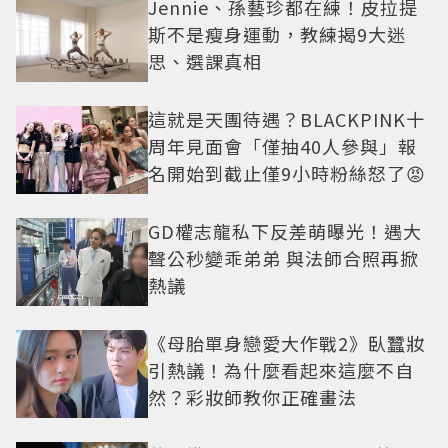
Jennie、孫藝珍都在練！皮拉提
斯不是瘦身運動，教練揭9大迷
思、選課真相
這就是天團待遇？BLACKPINK十
周年見面會「僅抽40人參與」報
名開始到截止僅9小時粉絲怒了😡
GD權志龍私下反差萌曝光！遇大
聲公秒變乖弟弟 與法師合照再掀
熱議
《母胎單身戀愛大作戰2》臥蠶妝
引熱議！為什麼看起來這麼不自
然？彩妝師教你正確畫法