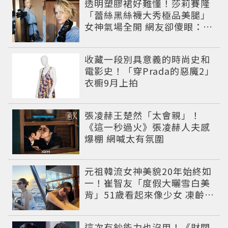
透明塑膠裙好難懂！莎莉賽隆
「蕾絲黑絲襪大秀極品美腿」
女神氣場全開 網友卻傻眼：造
型根本靠臉撐
收藏一段別具意義的時尚史和
電影史！「穿Prada的惡魔2」
衣櫥9月上拍
張凌赫王楚然「太會親」！
《這一秒過火》張凌赫人夫感
爆棚 網喊太有氛圍
元祖韓流女神美貌20年始終如
一！崔智友「度假大曬雪白美
背」51歲看起來像少女 凍齡近
況震撼全網
這次有鈔能力也沒用！《財閥