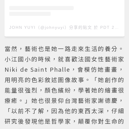
JOHN YUYI（@johnyuyi）分享的貼文
於
PDT 2018 年 9月 月 23 日 上午 8:18
當然，藝術也是她一路走來生活的養分。
小江國小的時候，就喜歡法國女性藝術家
Niki de Saint Phalle，會模仿她畫畫，
用明亮的色彩敘述圖像故事。「她創作的
能量很強烈，顏色繽紛，學著她的繪畫很
療癒。」她也很景仰台灣藝術家謝德慶，
「以前不了解，因為他的東西太深，仔細
研究後發現他是哲學家，顛覆你對生命的