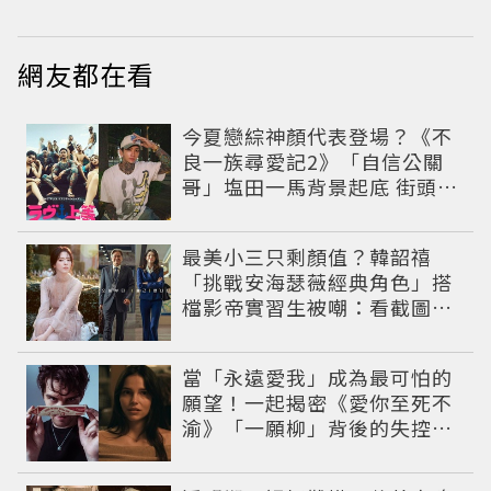
網友都在看
今夏戀綜神顏代表登場？《不
良一族尋愛記2》「自信公關
哥」塩田一馬背景起底 街頭辣
男翻身當老闆
最美小三只剩顏值？韓韶禧
「挑戰安海瑟薇經典角色」搭
檔影帝實習生被嘲：看截圖就
感受到演技
當「永遠愛我」成為最可怕的
願望！一起揭密《愛你至死不
渝》「一願柳」背後的失控愛
情與爆紅之路