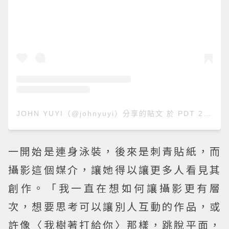
JOHN YUYI（@johnyuyi）分享的貼文
於
PDT 2018 年 8月 月 19 日 上午 1:04
一開始是連身泳裝，後來是刺青貼紙，而
攝影這個媒介，讓她得以讓更多人看見其
創作。「我一直在想如何讓攝影更有層
次，想要思考可以讓別人互動的作品，或
許像〈我樹著打給你〉那樣，跳脫平面，