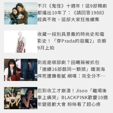
不只《鬼怪》十週年！這9部韓劇
都播出10年了：《請回答1988》
經典不敗，這部大家狂推續集
收藏一段別具意義的時尚史和電
影史！「穿Prada的惡魔2」衣櫥
9月上拍
到底是哪部劇？田曦薇被抓包
「連續16部戲同一顆頭」鐵瀏海
焊死遭嫌看膩 網嘆：完全分不出
角色
忍到收工才崩潰！Jisoo「離場後
車上痛哭」BLACKPINK歡慶10週
年變道歉大會 粉絲看了超心疼