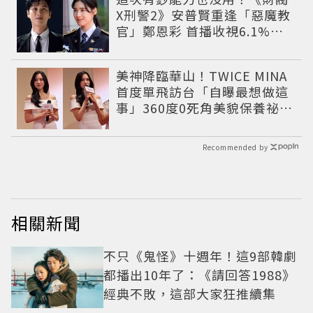
X刑警2》安普賢重逢「惡魔教
官」鄭恩彩 首播收視6.1%超
第一季開紅盤
美神降臨華山！TWICE MINA
首度單飛訪台「自曝最想做這
事」360度0死角美貌保養祕訣
一次公開
Recommended by
相關新聞
不只《鬼怪》十週年！這9部韓劇
都播出10年了：《請回答1988》
經典不敗，這部大家狂推續集