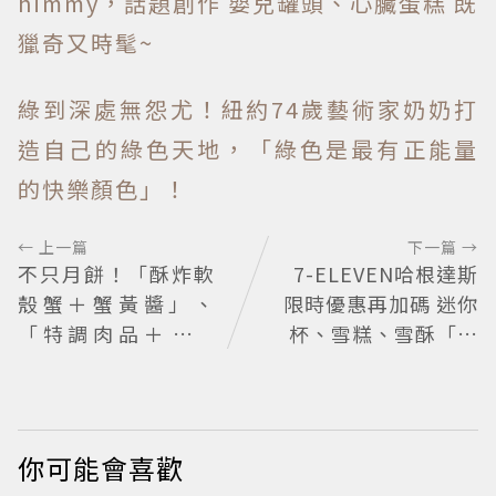
himmy，話題創作 嬰兒罐頭、心臟蛋糕 既
獵奇又時髦~
綠到深處無怨尤！紐約74歲藝術家奶奶打
造自己的綠色天地，「綠色是最有正能量
的快樂顏色」！
← 上一篇
下一篇 →
不只月餅！「酥炸軟
7-ELEVEN哈根達斯
殼蟹＋蟹黃醬」、
限時優惠再加碼 迷你
「特調肉品＋調味
杯、雪糕、雪酥「買
鹽」中秋送創意
10送13」
你可能會喜歡