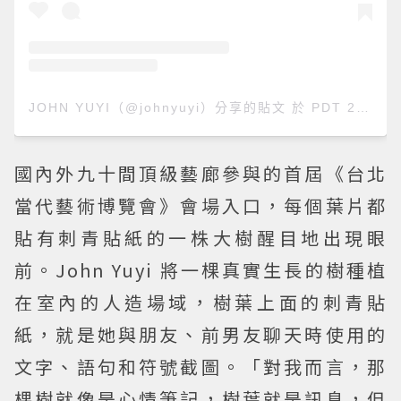
JOHN YUYI（@johnyuyi）分享的貼文
於
PDT 2018 年 6月 月 29 日 上午 11:57
國內外九十間頂級藝廊參與的首屆《台北
當代藝術博覽會》會場入口，每個葉片都
貼有刺青貼紙的一株大樹醒目地出現眼
前。John Yuyi 將一棵真實生長的樹種植
在室內的人造場域，樹葉上面的刺青貼
紙，就是她與朋友、前男友聊天時使用的
文字、語句和符號截圖。「對我而言，那
棵樹就像是心情筆記，樹葉就是訊息，但