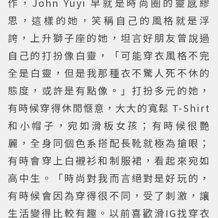
作，John Yuyi 早就是時尚圈的靈感繆
思，這樣的她，笑稱自己的風格就是浮
誇，上升獅子座的她，坦言好朋友曾說過
自己的打扮像白靈，「可能穿衣風格不完
全是白靈，但是我那種衣不驚人死不休的
態度，或許是有點像。」打扮多元的她，
有時候穿得休閒愜意，大大的寬鬆 T-Shirt
和小帽子，宛如滑板女孩；有時候很艷
麗，全身同個色系搭配長靴就極為搶眼；
有時會穿上白襯衫和制服裙，看起來宛如
高中生。「時尚對我而言絕對是好玩的，
有時候會因為穿得很不同，受了刺激，讓
生活變得比較有趣。以前喜歡滑IG找穿衣