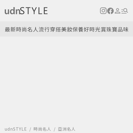
最新
時尚名人
流行穿搭
美妝保養
好時光
賞珠寶
品味
udnSTYLE
時尚名人
亞洲名人