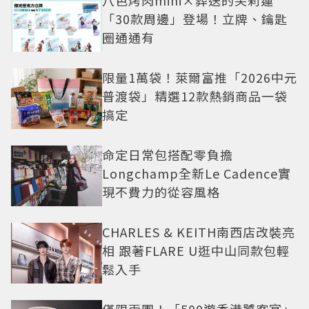
「30款周邊」登場！立牌、鑰匙
圈通通有
限量1萬袋！萊爾富推「2026中元
普渡袋」精選12款熱銷商品一袋
搞定
命定日常包搭配零負擔
Longchamp全新Le Cadence實
現不費力的從容風格
CHARLES & KEITH南西店改裝亮
相 跟著FLARE U逛中山同款包輕
鬆入手