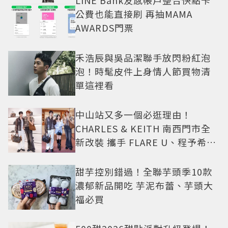
LINE Bank友感帳戶整合快點卡
公費也能直接刷 再抽MAMA
AWARDS門票
禾浩辰與吳品潔聯手放閃粉紅泡
泡！時髦皮件上身情人節買物清
單這裡看
中山站又多一個必逛理由！
CHARLES & KEITH 南西門市全
新改裝 攜手 FLARE U、程予希演
繹秋季時尚
甜芋控別錯過！全聯芋頭季10款
濃郁新品開吃 芋泥布蕾、芋頭大
福必買