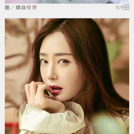
圖／擷自
微博
8
/
9