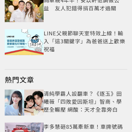
偽單親4年半！安以軒低調做公
益 友人犯錯得捐百萬才過關
LINE父親節聊天室特效上線！輸
入「這3關鍵字」為爸爸送上歡樂
祝福
熱門文章
清純學霸人設翻車？《逐玉》田
曦薇「四敗愛因斯坦」智商、學
歷全輾壓 網酸：天才全靠旁白
李多慧砸85萬牽新車！車牌號碼