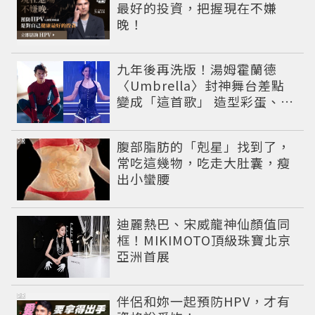
最好的投資，把握現在不嫌
晚！
九年後再洗版！湯姆霍蘭德
〈Umbrella〉封神舞台差點
變成「這首歌」 造型彩蛋、暖
心故事一次公開
PR
腹部脂肪的「剋星」找到了，
常吃這幾物，吃走大肚囊，瘦
出小蠻腰
迪麗熱巴、宋威龍神仙顏值同
框！MIKIMOTO頂級珠寶北京
亞洲首展
PR
伴侶和妳一起預防HPV，才有