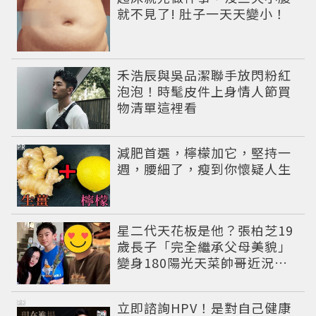
就不見了! 肚子一天天變小！
禾浩辰與吳品潔聯手放閃粉紅
泡泡！時髦皮件上身情人節買
物清單這裡看
PR
減肥首選，檸檬加它，堅持一
週，腰細了，瘦到你懷疑人生
星二代天花板是他？張柏芝19
歲長子「完全繼承父母美貌」
變身180陽光天菜帥哥近況曝
光
PR
立即諮詢HPV！是對自己健康