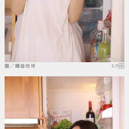
圖／擷自
微博
6
/
9