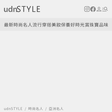
最新
時尚名人
流行穿搭
美妝保養
好時光
賞珠寶
品味
udnSTYLE
時尚名人
亞洲名人