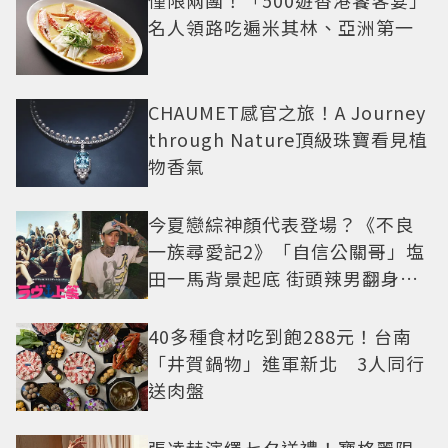
僅限兩團！「500遊香港饕客宴」
名人領路吃遍米其林、亞洲第一
CHAUMET感官之旅！A Journey
through Nature頂級珠寶看見植
物香氣
今夏戀綜神顏代表登場？《不良
一族尋愛記2》「自信公關哥」塩
田一馬背景起底 街頭辣男翻身當
老闆
40多種食材吃到飽288元！台南
「井賀鍋物」進軍新北 3人同行
送肉盤