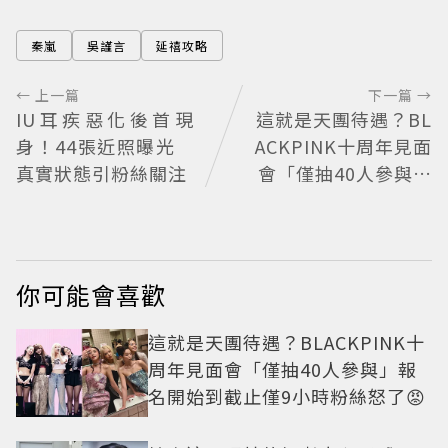
秦嵐
吳謹言
延禧攻略
← 上一篇
下一篇 →
IU耳疾惡化後首現
這就是天團待遇？BL
身！44張近照曝光
ACKPINK十周年見面
真實狀態引粉絲關注
會「僅抽40人參與」
報名開始到截止僅9
小時粉絲怒了😡
你可能會喜歡
這就是天團待遇？BLACKPINK十
周年見面會「僅抽40人參與」報
名開始到截止僅9小時粉絲怒了😡