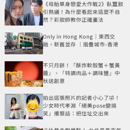
《母胎單身戀愛大作戰2》臥蠶妝
引熱議！為什麼看起來這麼不自
然？彩妝師教你正確畫法
Only in Hong Kong｜東西交
融，新舊並存 ｜摺疊城市-香港
不只月餅！「酥炸軟殼蟹＋蟹黃
醬」、「特調肉品＋調味鹽」中
秋送創意
拍出這張照片的記者小心了🤣！
少女時代孝淵「絕美pose變搞
笑」撂狠話：把住址交出來
必比登主廚進駐！ 台北最美百年