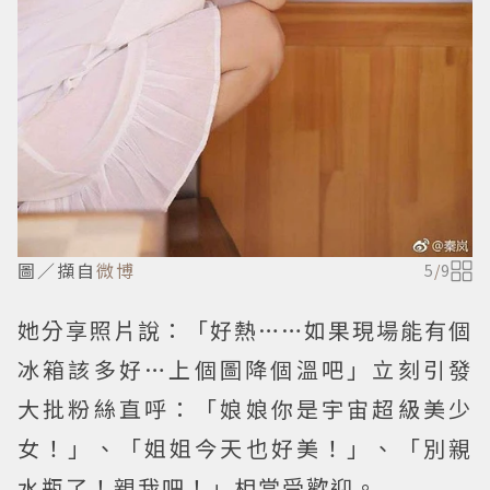
圖／擷自
微博
5
/
9
她分享照片說：「好熱……如果現場能有個
冰箱該多好…上個圖降個溫吧」立刻引發
大批粉絲直呼：「娘娘你是宇宙超級美少
女！」、「姐姐今天也好美！」、「別親
水瓶了！親我吧！」相當受歡迎。