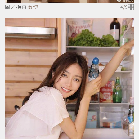
圖／擷自
微博
4
/
9