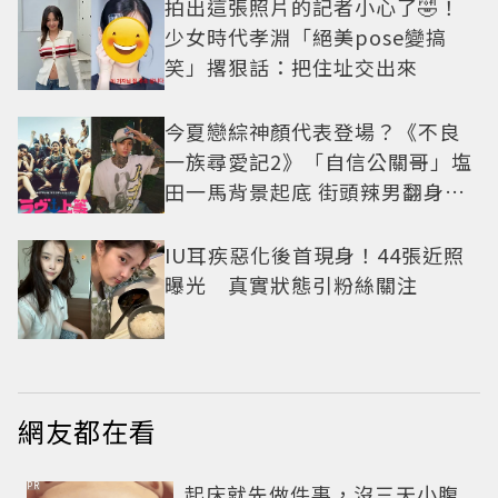
拍出這張照片的記者小心了🤣！
少女時代孝淵「絕美pose變搞
笑」撂狠話：把住址交出來
今夏戀綜神顏代表登場？《不良
一族尋愛記2》「自信公關哥」塩
田一馬背景起底 街頭辣男翻身當
老闆
IU耳疾惡化後首現身！44張近照
曝光 真實狀態引粉絲關注
網友都在看
PR
起床就先做件事，沒三天小腹