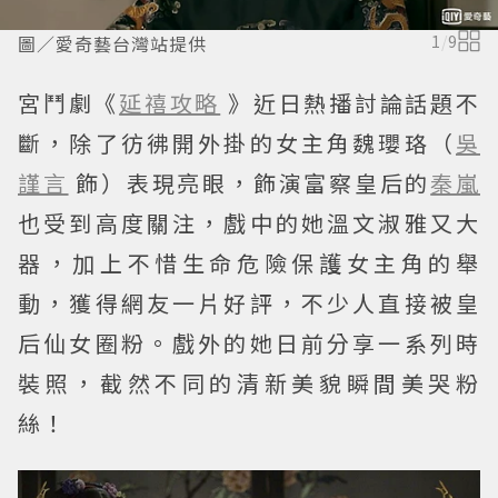
圖／愛奇藝台灣站提供
1
/
9
宮鬥劇《
延禧攻略
》近日熱播討論話題不
斷，除了彷彿開外掛的女主角魏瓔珞（
吳
謹言
飾）表現亮眼，飾演富察皇后的
秦嵐
也受到高度關注，戲中的她溫文淑雅又大
器，加上不惜生命危險保護女主角的舉
動，獲得網友一片好評，不少人直接被皇
后仙女圈粉。戲外的她日前分享一系列時
裝照，截然不同的清新美貌瞬間美哭粉
絲！