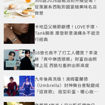
500甜2026甜點派對升級登場！
從策展系西點到國宴級美味名店
齊聚
卡地亞父親節獻禮！LOVE手環、
Tank腕表 摩登新意演繹永不退流
行經典
18億也救不了打工人體質？李浚
赫「爽中樂透頭獎」財富自由照
樣上班 西裝社畜帥出新高度
九年後再洗版！湯姆霍蘭德
〈Umbrella〉封神舞台差點變成
「這首歌」 造型彩蛋、暖心故事
一次公開