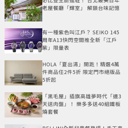
老屋餐廳「輝室」 解鎖台味記憶
有一種紫色叫江戶？ SEIKO 145
周年A13快閃空間推全新「江戶
紫」限量表
HOLA「夏出清」開跑！精選4萬
件商品任2件5折 限定門市絕版品
5折起
「黑毛屋」插旗高雄夢時代「連3
天送肉盤」！ 樂多多送40組鐵板
燒套餐
BELLINI全新兒童餐登場！手工車