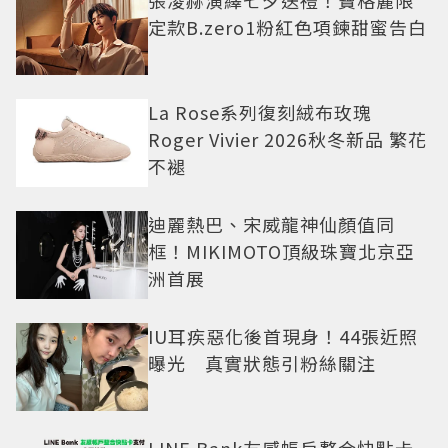
張凌赫演繹七夕送禮！寶格麗限
定款B.zero1粉紅色項鍊甜蜜告白
La Rose系列復刻絨布玫瑰
Roger Vivier 2026秋冬新品 繁花
不褪
迪麗熱巴、宋威龍神仙顏值同
框！MIKIMOTO頂級珠寶北京亞
洲首展
IU耳疾惡化後首現身！44張近照
曝光 真實狀態引粉絲關注