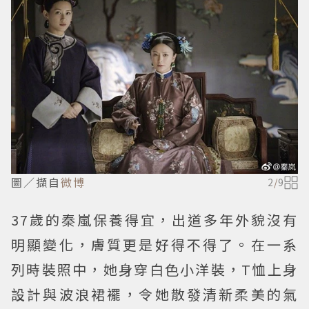
圖／擷自
微博
2
/
9
37歲的秦嵐保養得宜，出道多年外貌沒有
明顯變化，膚質更是好得不得了。在一系
列時裝照中，她身穿白色小洋裝，T恤上身
設計與波浪裙襬，令她散發清新柔美的氣