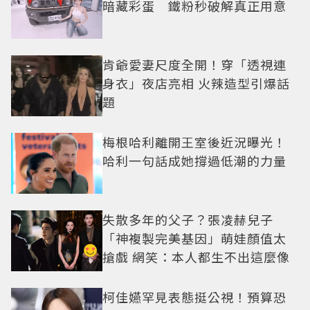
暗藏彩蛋 鐵粉秒破解真正用意
肯爺愛妻尺度全開！穿「透視連
身衣」夜店亮相 火辣造型引爆話
題
梅根哈利離開王室後近況曝光！
哈利一句話成她撐過低潮的力量
失散多年的父子？張凌赫兒子
「神複製完美基因」萌娃顏值太
搶戲 網笑：本人都生不出這麼像
柯佳嬿罕見表態挺公視！預算恐