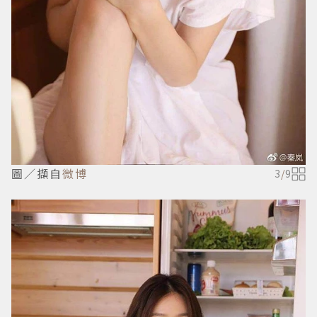
圖／擷自
微博
3
/
9