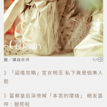
圖／擷自
微博
9
/
9
》「延禧攻略」宮女明玉 私下竟是個美人
胚
》富察皇后深夜喊「本宮的瓔珞」 網友直
呼：甜死啦