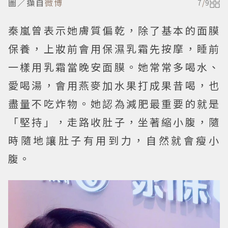
圖／擷自
微博
7
/
9
秦嵐曾表示她膚質偏乾，除了基本的面膜
保養，上妝前會用保濕乳霜先按摩，睡前
一樣用乳霜當晚安面膜。她常常多喝水、
愛喝湯，會用燕麥加水果打成果昔喝，也
盡量不吃炸物。她認為減肥最重要的就是
「堅持」，走路收肚子，坐著縮小腹，隨
時隨地讓肚子有用到力，自然就會瘦小
腹。