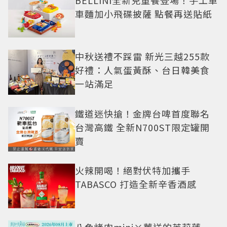
車麵加小飛碟披薩 點餐再送貼紙
中秋送禮不踩雷 新光三越255款
好禮：人氣蛋黃酥、台日韓美食
一站滿足
鐵道迷快搶！金牌台啤首度聯名
台灣高鐵 全新N700ST限定罐開
賣
火辣開喝！絕對伏特加攜手
TABASCO 打造全新辛香酒感
八色烤肉mini×葬送的芙莉蓮