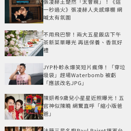
張凌赫王楚然「太會親」！《這
一秒過火》張凌赫人夫感爆棚 網
喊太有氛圍
不用飛巴黎！兩大五星飯店下午
茶新菜單曝光 再送保養、香氛好
禮
JYP朴軫永爆笑短片瘋傳！「穿垃
圾袋」趕場Waterbomb 被虧
「應該改名JPG」
陳妍希9歲兒小星星近照曝光！五
官神似陳曉 網驚直呼「縮小版爸
爸」
法籍三星名廚Paul Pairet揮軍台