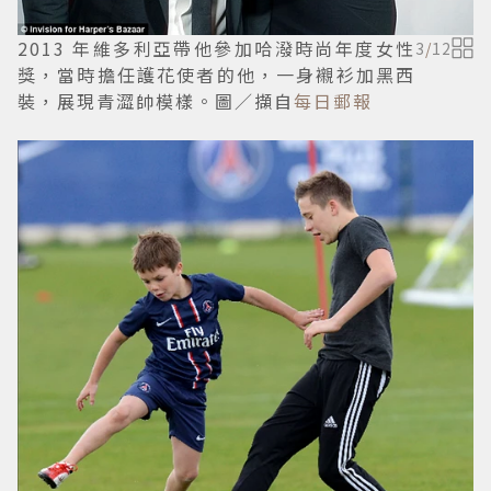
2013 年維多利亞帶他參加哈潑時尚年度女性
3
/
12
獎，當時擔任護花使者的他，一身襯衫加黑西
裝，展現青澀帥模樣。圖／擷自
每日郵報