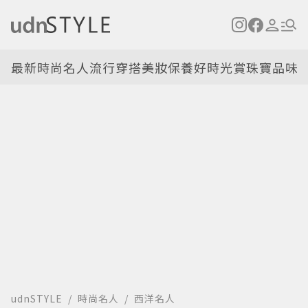
最新
時尚名人
流行穿搭
美妝保養
好時光
賞珠寶
品味
udnSTYLE
時尚名人
西洋名人