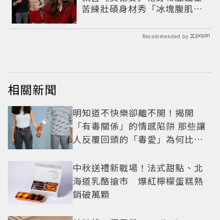
苦練壯碩身材秀「冰塊腹肌」
重返好萊塢
Recommended by
相關新聞
明知道不快樂卻離不開！揭開
「有毒關係」的情感陷阱 那些讓
人反覆回頭的「毒愛」為何比菸
還難戒？
中秋送禮新戰場！法式甜點、北
海道乳酪搶市 爆紅檸檬蛋糕熱
銷破萬顆