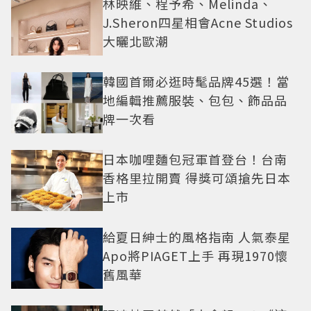
林映維、程予希、Melinda、
J.Sheron四星相會Acne Studios
大曬北歐潮
韓國首爾必逛時髦品牌45選！當
地編輯推薦服裝、包包、飾品品
牌一次看
日本咖哩麵包冠軍首登台！台南
香格里拉開賣 得獎可頌搶先日本
上市
給夏日紳士的風格指南 人氣泰星
Apo將PIAGET上手 再現1970懷
舊風華