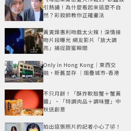
引熱議！為什麼看起來這麼不自
然？彩妝師教你正確畫法
黃寅燁惠利吻戲太火辣！深情接
吻片段曝光 網友影片「放大調
亮」捕捉甜蜜瞬間
Only in Hong Kong｜東西交
融，新舊並存 ｜摺疊城市-香港
不只月餅！「酥炸軟殼蟹＋蟹黃
醬」、「特調肉品＋調味鹽」中
秋送創意
拍出這張照片的記者小心了🤣！