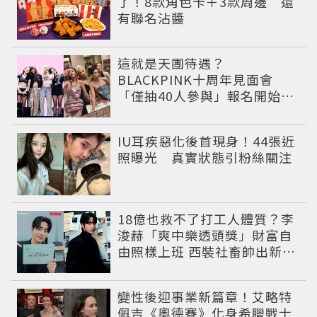
了！8款角色卡＋3款周邊 還
有聯名沾醬
這就是天團待遇？
BLACKPINK十周年見面會
「僅抽40人參與」報名開始到
截止僅9小時粉絲怒了😡
IU耳疾惡化後首現身！44張近
照曝光 真實狀態引粉絲關注
18億也救不了打工人體質？李
浚赫「爽中樂透頭獎」財富自
由照樣上班 西裝社畜帥出新高
度
變性後迎事業新篇章！艾略特
佩吉《奧德賽》化身希臘戰士