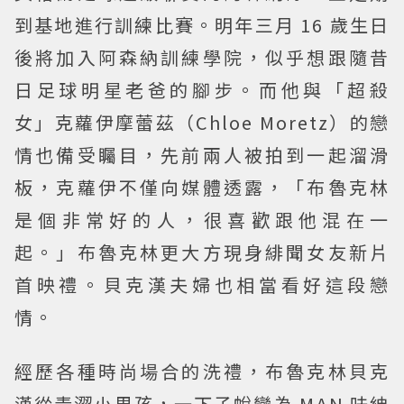
到基地進行訓練比賽。明年三月 16 歲生日
後將加入阿森納訓練學院，似乎想跟隨昔
日足球明星老爸的腳步。而他與「超殺
女」克蘿伊摩蕾茲（Chloe Moretz）的戀
情也備受矚目，先前兩人被拍到一起溜滑
板，克蘿伊不僅向媒體透露，「布魯克林
是個非常好的人，很喜歡跟他混在一
起。」布魯克林更大方現身緋聞女友新片
首映禮。貝克漢夫婦也相當看好這段戀
情。
經歷各種時尚場合的洗禮，布魯克林貝克
漢從青澀小男孩，一下子蛻變為 MAN 味紳