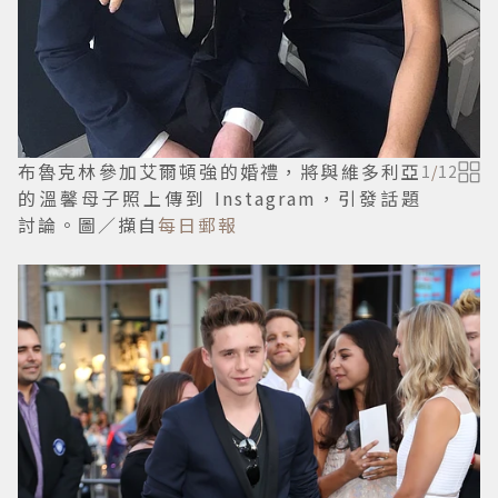
布魯克林參加艾爾頓強的婚禮，將與維多利亞
1
/
12
的溫馨母子照上傳到 Instagram，引發話題
討論。圖／擷自
每日郵報