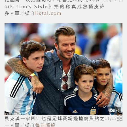
ork Times Style》拍的寫真成熟俏皮許
多。圖／擷自
listal.com
貝克漢一家四口也是足球賽場邊搶鏡焦點之
11
/
12
一。圖／擷自
每日郵報