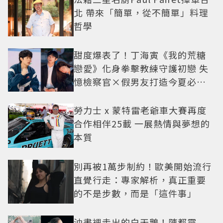
北 帶來「簡單，從不簡單」料理
哲學
甜度爆表了！丁海寅《我的荒糖
戀愛》化身拳擊教練守護初戀 失
憶檢察官×假男友打造今夏必看
小甜劇
勞力士 x 蒙特雷老爺車大賽再度
合作相伴25載 一展熱情與夢想的
本質
別再被1萬步制約！歐美開始流行
直覺行走：專家解析，真正重要
的不是步數，而是「這件事」
油畫裡走出的白天鵝！陳都靈