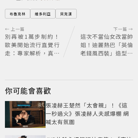
布魯克林
維多利亞
貝克漢
← 上一篇
下一篇 →
別再被1萬步制約！
這次不當仙女改當帥
歐美開始流行直覺行
姐！迪麗熱巴「英倫
走：專家解析，真正
老錢風西裝」造型帥
重要的不是步數，而
翻 化身馬術師網喊：
是「這件事」
現代版李長歌
你可能會喜歡
張凌赫王楚然「太會親」！《這
一秒過火》張凌赫人夫感爆棚 網
喊太有氛圍