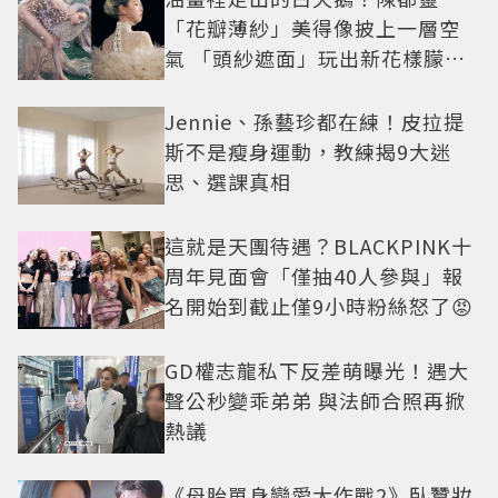
「花瓣薄紗」美得像披上一層空
氣 「頭紗遮面」玩出新花樣朦朧
美感太仙
Jennie、孫藝珍都在練！皮拉提
斯不是瘦身運動，教練揭9大迷
思、選課真相
這就是天團待遇？BLACKPINK十
周年見面會「僅抽40人參與」報
名開始到截止僅9小時粉絲怒了😡
GD權志龍私下反差萌曝光！遇大
聲公秒變乖弟弟 與法師合照再掀
熱議
《母胎單身戀愛大作戰2》臥蠶妝