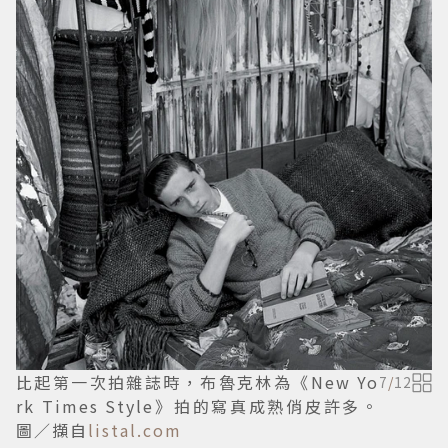
比起第一次拍雜誌時，布魯克林為《New Yo
7
/
12
rk Times Style》拍的寫真成熟俏皮許多。
圖／擷自
listal.com