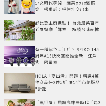
少女時代孝淵「絕美pose變搞
笑」撂狠話：把住址交出來
必比登主廚進駐！ 台北最美百年
老屋餐廳「輝室」 解鎖台味記憶
有一種紫色叫江戶？ SEIKO 145
周年A13快閃空間推全新「江戶
紫」限量表
HOLA「夏出清」開跑！精選4萬
件商品任2件5折 限定門市絕版品
5折起
「黑毛屋」插旗高雄夢時代「連3