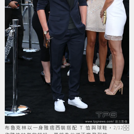
布魯克林以一身雅痞西裝搭配 T 恤與球鞋，
2
/
12