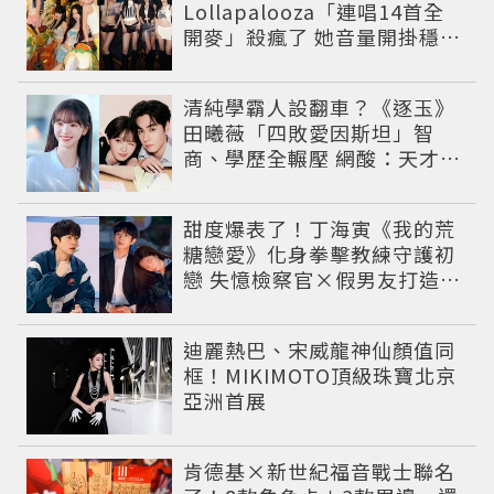
Lollapalooza「連唱14首全
開麥」殺瘋了 她音量開掛穩到
像吞CD
清純學霸人設翻車？《逐玉》
田曦薇「四敗愛因斯坦」智
商、學歷全輾壓 網酸：天才全
靠旁白
甜度爆表了！丁海寅《我的荒
糖戀愛》化身拳擊教練守護初
戀 失憶檢察官×假男友打造今
夏必看小甜劇
迪麗熱巴、宋威龍神仙顏值同
框！MIKIMOTO頂級珠寶北京
亞洲首展
肯德基×新世紀福音戰士聯名