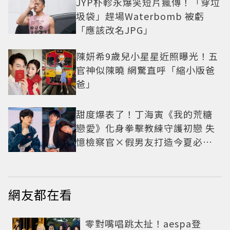
JYP朴軫永爆笑短片瘋傳！「穿垃
圾袋」趕場Waterbomb 被虧
「應該改名JPG」
陳妍希9歲兒小星星近照曝光！五
官神似陳曉 網驚直呼「縮小版爸
爸」
甜度爆表了！丁海寅《我的荒糖
戀愛》化身拳擊教練守護初戀 失
憶檢察官×假男友打造今夏必看
小甜劇
網友都在看
零對嘴唱跳太扯！aespa登