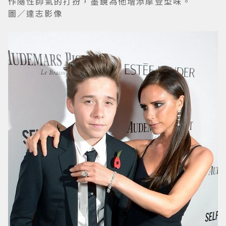
作隨性帥氣的打扮，墨鏡為他增添摩登型味。
圖／達志影像