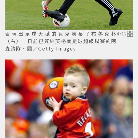
表現出足球天賦的貝克漢長子布魯克林
4
/
12
（右），日前已簽給英格蘭足球超級聯賽的阿
森納隊。圖／Getty Images