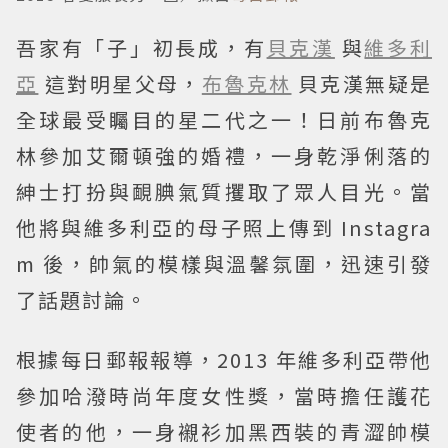
吾家有「子」初長成，有
貝克漢
與
維多利
亞
這對明星父母，
布魯克林
貝克漢無疑是
全球最受矚目的星二代之一！日前布魯克
林參加艾爾頓強的婚禮，一身乾淨俐落的
紳士打扮與靦腆氣質攫取了眾人目光。當
他將與維多利亞的母子照上傳到 Instagra
m 後，帥氣的模樣與溫馨氛圍，迅速引發
了話題討論。
根據每日郵報報導，2013 年維多利亞帶他
參加哈潑時尚年度女性獎，當時擔任護花
使者的他，一身襯衫加黑西裝的青澀帥模