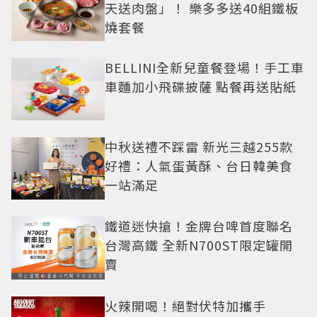
天送肉盤」！ 樂多多送40組鐵板
燒套餐
BELLINI全新兒童餐登場！手工車
車麵加小飛碟披薩 點餐再送貼紙
中秋送禮不踩雷 新光三越255款
好禮：人氣蛋黃酥、台日韓美食
一站滿足
鐵道迷快搶！金牌台啤首度聯名
台灣高鐵 全新N700ST限定罐開
賣
火辣開喝！絕對伏特加攜手