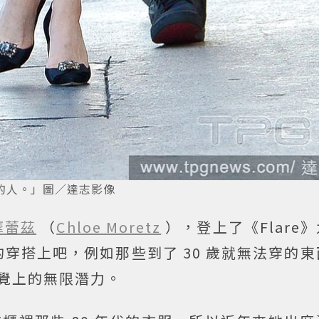
的人。」圖／達志影像
摩蕾茲
（
Chloe Moretz
），登上了《Flare
穿搭上吧，例如那些到了 30 歲就無法穿的
尚嗅覺上的無限潛力。