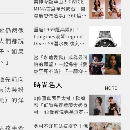
美神降臨華山！TWICE
MINA首度單飛訪台「自
曝最想做這事」360度0
死角美貌保養祕訣一次公
開
重返1959經典設計！
，她仍然像
Longines浪琴Legend
。「人們都說
Diver 59潛水表 復刻懷
舊
子。如果
當「永遠愛我」成為最可
。」
怕的願望！一起揭密《愛
你至死不渝》「一願柳」
背後的失控愛情與爆紅之
她先前向
時尚名人
路
MORE
都無法裝扮
0修圖真面目太扯！陳妍
 元）的洋
希「低胸高衩禮服大秀身
材」43歲近況完美無死角
美得很高級
身材不好無法這樣穿！倪
男孩手牽