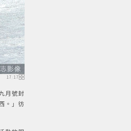
17
/
17
》九月號封
東西。」彷