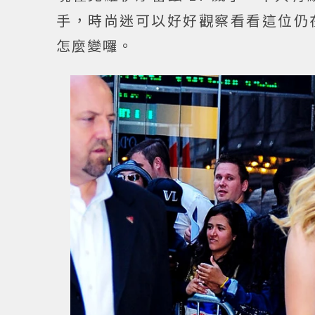
手，時尚迷可以好好觀察看看這位仍
怎麼變囉。