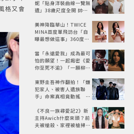
妮「貼身洋裝曲線一覽無
風格又會
遺」38歲尺度全開 帥氣
又火辣散發獨特魅力
美神降臨華山！TWICE
MINA首度單飛訪台「自
曝最想做這事」360度0
死角美貌保養祕訣一次公
開
當「永遠愛我」成為最可
怕的願望！一起揭密《愛
你至死不渝》「一願柳」
背後的失控愛情與爆紅之
路
東野圭吾神作翻拍！「嫌
犯家人、被害人遺族聯
手」命案真相竟動搖
《天使與蝙蝠》超越懸疑
框架展開
《不良一族尋愛記2》新
主持Awich什麼來頭？前
夫被槍殺、家裡被槍掃射
人生經歷比參演者還抓