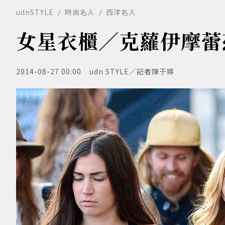
udnSTYLE
時尚名人
西洋名人
女星衣櫃／克蘿伊摩蕾
2014-08-27 00:00
udn STYLE／記者陳于婷