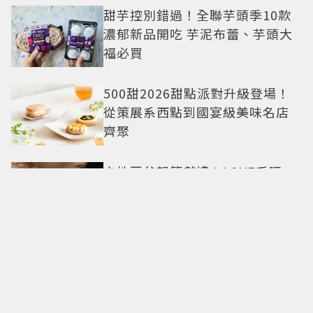
甜芋控別錯過！全聯芋頭季10款
濃郁新品開吃 芋泥布蕾、芋頭大
福必買
500甜2026甜點派對升級登場！
從策展系西點到國宴級美味名店
齊聚
卡地亞父親節獻禮！LOVE手環、
Tank腕表 摩登新意演繹永不退流
行經典
18億也救不了打工人體質？李浚
赫「爽中樂透頭獎」財富自由照
樣上班 西裝社畜帥出新高度