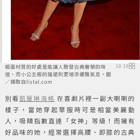
緞面材質的好處是能讓人散發古典奢華的味
10
/
10
道，而小公主般的蓬裙則更增添優雅氣息。圖
／擷取自listal.com
別看
凱薩琳海格
在喜劇片裡一副大喇喇的
樣子，當她穿起華服時可是相當美麗動
人，吸睛指數直達「女神」等級！而擁有
好品味的她，經常選擇高腰、即膝的古典