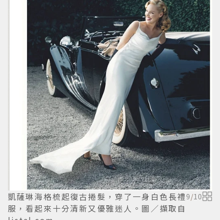
凱薩琳海格梳起復古捲髮，穿了一身白色長禮
9
/
10
服，看起來十分清新又優雅迷人。圖／擷取自
listal.com