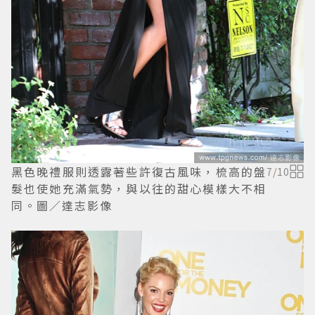
黑色晚禮服則透露著些許復古風味，梳高的盤
7
/
10
髮也使她充滿氣勢，與以往的甜心模樣大不相
同。圖／達志影像