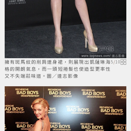
擁有斑馬紋的削肩連身裙，則展現出凱薩琳海
5
/
10
格的開朗氣息，而一頭短捲髮也使造型更率性
又不失端莊味道。圖／達志影像