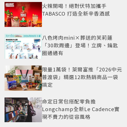
火辣開喝！絕對伏特加攜手
TABASCO 打造全新辛香酒感
八色烤肉mini×葬送的芙莉蓮
「30款周邊」登場！立牌、鑰匙
圈通通有
限量1萬袋！萊爾富推「2026中元
普渡袋」精選12款熱銷商品一袋
搞定
命定日常包搭配零負擔
Longchamp全新Le Cadence實
現不費力的從容風格