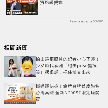
資格說愛妳！
Recommended by
相關新聞
拍出這張照片的記者小心了🤣！
少女時代孝淵「絕美pose變搞
笑」撂狠話：把住址交出來
鐵道迷快搶！金牌台啤首度聯名
台灣高鐵 全新N700ST限定罐開
賣