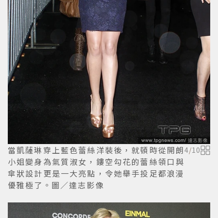
當凱薩琳穿上藍色蕾絲洋裝後，就頓時從開朗
4
/
10
小姐變身為氣質淑女，鏤空勾花的蕾絲領口與
傘狀設計更是一大亮點，令她舉手投足都浪漫
優雅極了。圖／達志影像