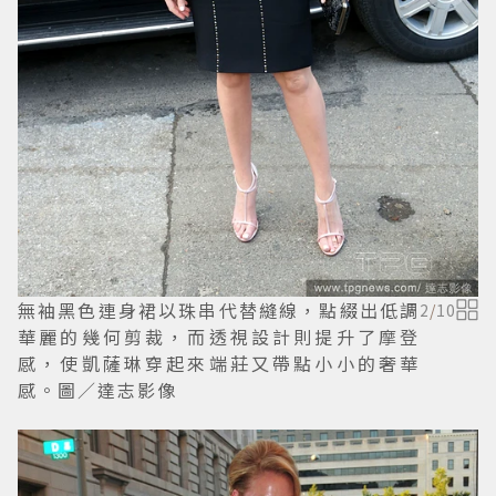
無袖黑色連身裙以珠串代替縫線，點綴出低調
2
/
10
華麗的幾何剪裁，而透視設計則提升了摩登
感，使凱薩琳穿起來端莊又帶點小小的奢華
感。圖／達志影像