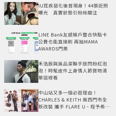
IU耳疾惡化後首現身！44張近照
曝光 真實狀態引粉絲關注
LINE Bank友感帳戶整合快點卡
公費也能直接刷 再抽MAMA
AWARDS門票
禾浩辰與吳品潔聯手放閃粉紅泡
泡！時髦皮件上身情人節買物清
單這裡看
中山站又多一個必逛理由！
CHARLES & KEITH 南西門市全
新改裝 攜手 FLARE U、程予希演
繹秋季時尚