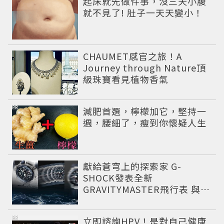
起床就先做件事，沒三天小腹
就不見了! 肚子一天天變小！
CHAUMET感官之旅！A
Journey through Nature頂
級珠寶看見植物香氣
PR
減肥首選，檸檬加它，堅持一
週，腰細了，瘦到你懷疑人生
獻給蒼穹上的探索家 G-
SHOCK發表全新
GRAVITYMASTER飛行表 與天
比高
PR
立即諮詢HPV！是對自己健康