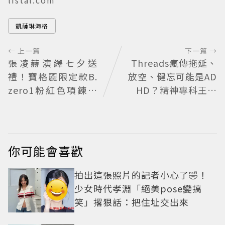
凱薩琳海格
← 上一篇
下一篇 →
張凌赫演繹七夕送
Threads瘋傳拖延、
禮！寶格麗限定款B.
放空、健忘可能是AD
zero1粉紅色項鍊甜
HD？精神專科王韋
蜜告白
力醫師揭真正差別
你可能會喜歡
拍出這張照片的記者小心了🤣！
少女時代孝淵「絕美pose變搞
笑」撂狠話：把住址交出來