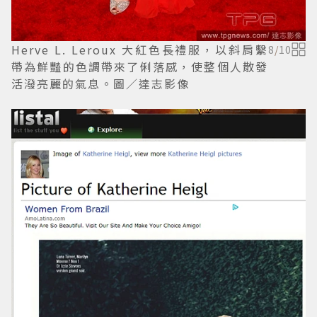
Herve L. Leroux 大紅色長禮服，以斜肩繫
8
/
10
帶為鮮豔的色調帶來了俐落感，使整個人散發
活潑亮麗的氣息。圖／達志影像