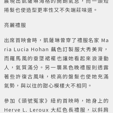
展現出凱薩琳海格的開朗氣息，而一頭短
捲髮也使造型更率性又不失端莊味道。
亮麗禮服
出席首映會時，凱薩琳曾穿了禮服名家 Ma
ria Lucia Hohan 藕色訂製服大秀美背，
而羅馬風的垂墜裙襬也讓她看起來浪漫動
人，氣質滿分。另一襲黑色晚禮服則透露
著些許復古風味，梳高的盤髮也使她充滿
氣勢，與以往的甜心模樣大不相同。
參加《頭號冤家》紐約首映時，她身上的
Herve L. Leroux 大紅色長禮服，以斜肩