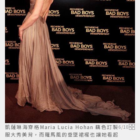
凱薩琳海穿格Maria Lucia Hohan 藕色訂製
6
/
10
服大秀美背，而羅馬風的垂墜裙襬也讓她看起