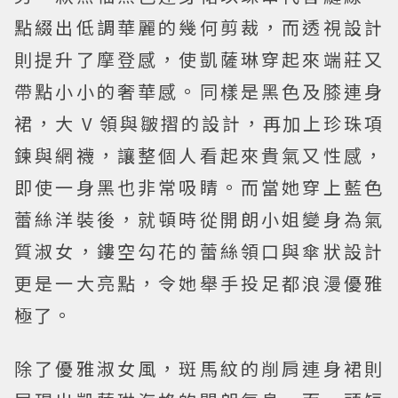
點綴出低調華麗的幾何剪裁，而透視設計
則提升了摩登感，使凱薩琳穿起來端莊又
帶點小小的奢華感。同樣是黑色及膝連身
裙，大 V 領與皺摺的設計，再加上珍珠項
鍊與網襪，讓整個人看起來貴氣又性感，
即使一身黑也非常吸睛。而當她穿上藍色
蕾絲洋裝後，就頓時從開朗小姐變身為氣
質淑女，鏤空勾花的蕾絲領口與傘狀設計
更是一大亮點，令她舉手投足都浪漫優雅
極了。
除了優雅淑女風，斑馬紋的削肩連身裙則