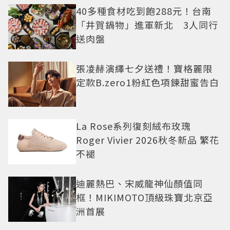
40多種食材吃到飽288元！台南
「井賀鍋物」進軍新北 3人同行
送肉盤
張凌赫演繹七夕送禮！寶格麗限
定款B.zero1粉紅色項鍊甜蜜告白
La Rose系列復刻絨布玫瑰
Roger Vivier 2026秋冬新品 繁花
不褪
迪麗熱巴、宋威龍神仙顏值同
框！MIKIMOTO頂級珠寶北京亞
洲首展