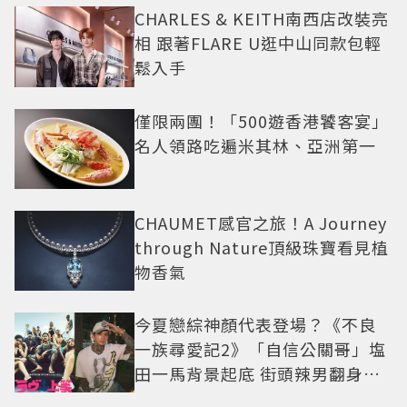
CHARLES & KEITH南西店改裝亮
相 跟著FLARE U逛中山同款包輕
鬆入手
僅限兩團！「500遊香港饕客宴」
名人領路吃遍米其林、亞洲第一
CHAUMET感官之旅！A Journey
through Nature頂級珠寶看見植
物香氣
今夏戀綜神顏代表登場？《不良
一族尋愛記2》「自信公關哥」塩
田一馬背景起底 街頭辣男翻身當
老闆