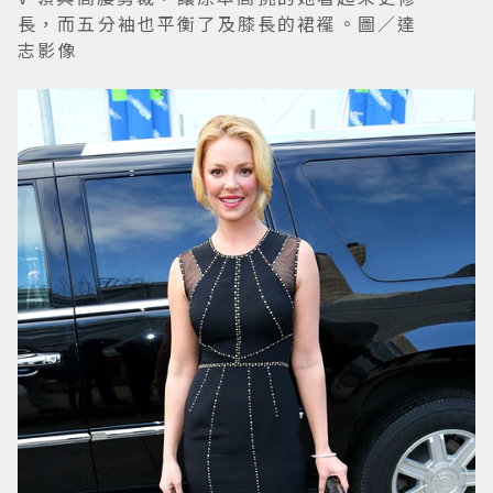
長，而五分袖也平衡了及膝長的裙襬。圖／達
志影像