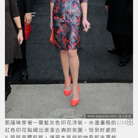
凱薩琳穿著一襲藍灰色印花洋裝，水墨畫般的
1
/
10
紅色印花點綴出浪漫古典的氛圍，恰到好處的
V 領與高腰剪裁，讓原本高挑的她看起來更修