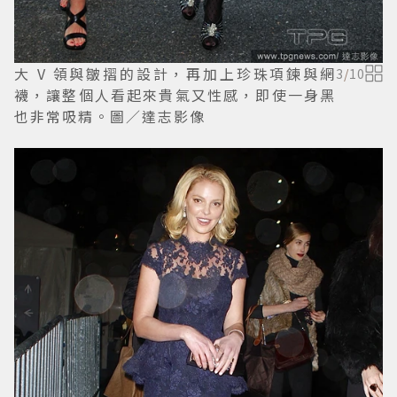
大 V 領與皺摺的設計，再加上珍珠項鍊與網
3
/
10
襪，讓整個人看起來貴氣又性感，即使一身黑
也非常吸精。圖／達志影像