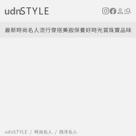
最新
時尚名人
流行穿搭
美妝保養
好時光
賞珠寶
品味
udnSTYLE
時尚名人
西洋名人