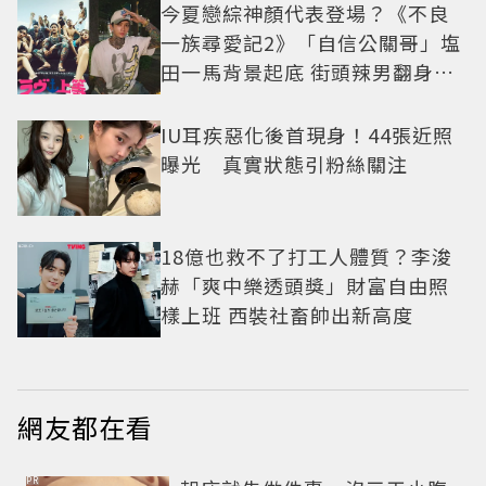
今夏戀綜神顏代表登場？《不良
一族尋愛記2》「自信公關哥」塩
田一馬背景起底 街頭辣男翻身當
老闆
IU耳疾惡化後首現身！44張近照
曝光 真實狀態引粉絲關注
18億也救不了打工人體質？李浚
赫「爽中樂透頭獎」財富自由照
樣上班 西裝社畜帥出新高度
網友都在看
PR