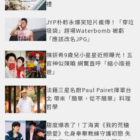
禮
JYP朴軫永爆笑短片瘋傳！「穿垃
圾袋」趕場Waterbomb 被虧
「應該改名JPG」
陳妍希9歲兒小星星近照曝光！五
官神似陳曉 網驚直呼「縮小版爸
爸」
法籍三星名廚Paul Pairet揮軍台
北 帶來「簡單，從不簡單」料理
哲學
甜度爆表了！丁海寅《我的荒糖
戀愛》化身拳擊教練守護初戀 失