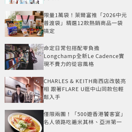
限量1萬袋！萊爾富推「2026中元
普渡袋」精選12款熱銷商品一袋
搞定
命定日常包搭配零負擔
Longchamp全新Le Cadence實
現不費力的從容風格
CHARLES & KEITH南西店改裝亮
相 跟著FLARE U逛中山同款包輕
鬆入手
僅限兩團！「500遊香港饕客宴」
名人領路吃遍米其林、亞洲第一