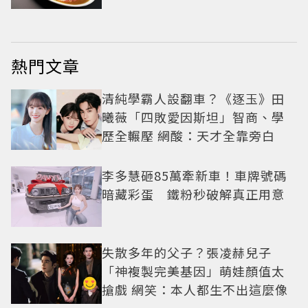
熱門文章
清純學霸人設翻車？《逐玉》田
曦薇「四敗愛因斯坦」智商、學
歷全輾壓 網酸：天才全靠旁白
李多慧砸85萬牽新車！車牌號碼
暗藏彩蛋 鐵粉秒破解真正用意
失散多年的父子？張凌赫兒子
「神複製完美基因」萌娃顏值太
搶戲 網笑：本人都生不出這麼像