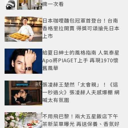
牌一次看
日本咖哩麵包冠軍首登台！台南
香格里拉開賣 得獎可頌搶先日本
上市
給夏日紳士的風格指南 人氣泰星
Apo將PIAGET上手 再現1970懷
舊風華
張凌赫王楚然「太會親」！《這
一秒過火》張凌赫人夫感爆棚 網
喊太有氛圍
不用飛巴黎！兩大五星飯店下午
茶新菜單曝光 再送保養、香氛好