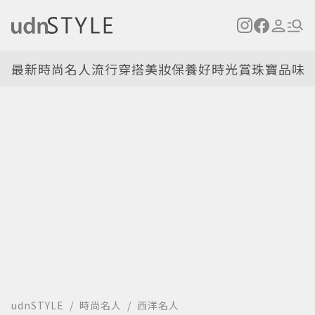
最新
時尚名人
流行穿搭
美妝保養
好時光
賞珠寶
品味
udnSTYLE
時尚名人
西洋名人