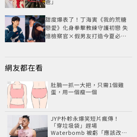
爸」
甜度爆表了！丁海寅《我的荒糖
戀愛》化身拳擊教練守護初戀 失
憶檢察官×假男友打造今夏必看
小甜劇
網友都在看
PR
肚腩一抓一大把，只需1個雞
蛋，用一個瘦一個
JYP朴軫永爆笑短片瘋傳！
「穿垃圾袋」趕場
Waterbomb 被虧「應該改名