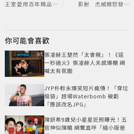
王室愛用百年精品也
影射 杰威爾怒發聲
入戲
明
你可能會喜歡
張凌赫王楚然「太會親」！《這
一秒過火》張凌赫人夫感爆棚 網
喊太有氛圍
JYP朴軫永爆笑短片瘋傳！「穿垃
圾袋」趕場Waterbomb 被虧
「應該改名JPG」
陳妍希9歲兒小星星近照曝光！五
官神似陳曉 網驚直呼「縮小版爸