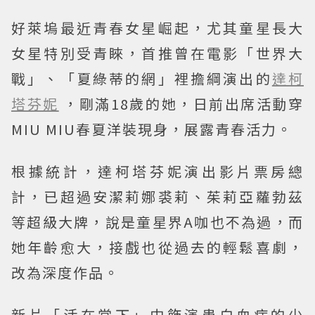
好萊塢最近青春女星崛起，尤其童星長大
女星特別受青睞，首推曾在電影「世界大
戰」、「夏綠蒂的網」裡擔綱演出的
達柯
塔芬妮
，剛滿18歲的她，日前出席活動穿
MIU MIU春夏洋裝現身，展露青春活力。
根據統計，達柯塔芬妮演出影片票房總
計，已超過安潔莉娜裘莉、茱莉亞蘿勃茲
等超級大牌，說是童星界A咖也不為過，而
她年齡愈大，接戲也從過去的輕鬆喜劇，
改為深度作品。
新片「活在當下」中飾演患白血病的少