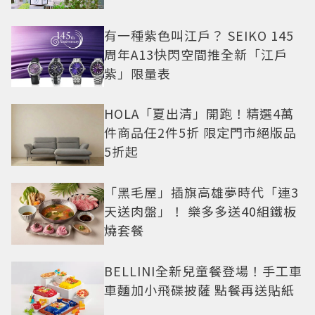
有一種紫色叫江戶？ SEIKO 145
周年A13快閃空間推全新「江戶
紫」限量表
HOLA「夏出清」開跑！精選4萬
件商品任2件5折 限定門市絕版品
5折起
「黑毛屋」插旗高雄夢時代「連3
天送肉盤」！ 樂多多送40組鐵板
燒套餐
BELLINI全新兒童餐登場！手工車
車麵加小飛碟披薩 點餐再送貼紙