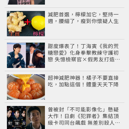
JPG」
PR
減肥首選，檸檬加它，堅持一
週，腰細了，瘦到你懷疑人生
甜度爆表了！丁海寅《我的荒
糖戀愛》化身拳擊教練守護初
戀 失憶檢察官×假男友打造今
夏必看小甜劇
PR
超神減肥神器！橘子不要直接
吃，加點這個！體重天天下降
曾被封「不可能影像化」懸疑
大作！日劇《犯罪者》集結頂
級卡司同台飆戲 無差別殺人案