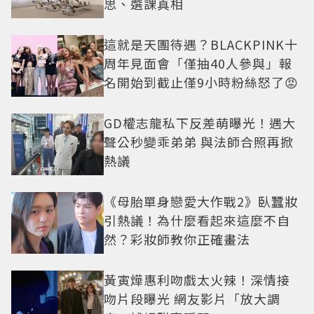
思、選課真相
這就是天團待遇？BLACKPINK十
周年見面會「僅抽40人參與」報
名開始到截止僅9小時粉絲怒了😡
GD權志龍私下反差萌曝光！遇大
聲公秒變乖弟弟 與法師合照再掀
熱議
《母胎單身戀愛大作戰2》臥蠶妝
引熱議！為什麼看起來這麼不自
然？彩妝師教你正確畫法
黃寅燁惠利吻戲太火辣！深情接
吻片段曝光 網友影片「放大調