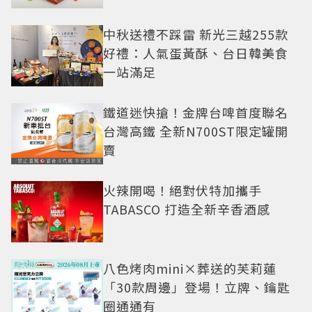
中秋送禮不踩雷 新光三越255款
好禮：人氣蛋黃酥、台日韓美食
一站滿足
鐵道迷快搶！金牌台啤首度聯名
台灣高鐵 全新N700ST限定罐開
賣
火辣開喝！絕對伏特加攜手
TABASCO 打造全新辛香酒感
八色烤肉mini×葬送的芙莉蓮
「30款周邊」登場！立牌、鑰匙
圈通通有