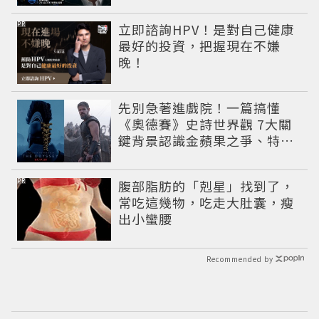
捲出政商黑幕
PR
立即諮詢HPV！是對自己健康
最好的投資，把握現在不嫌
晚！
先別急著進戲院！一篇搞懂
《奧德賽》史詩世界觀 7大關
鍵背景認識金蘋果之爭、特洛
伊戰爭與英雄悲劇
PR
腹部脂肪的「剋星」找到了，
常吃這幾物，吃走大肚囊，瘦
出小蠻腰
Recommended by