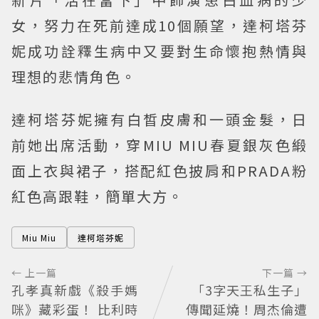
女，努力在死前達成10個願望，達柯塔芬
妮成功詮釋生病中又要對生命懷抱熱情與
理想的悲情角色。
達柯塔芬妮擁有白皙皮膚和一頭金髮，日
前她出席活動，穿MIU MIU春夏銀灰色緞
面上衣與裙子，搭配紅色披肩和PRADA粉
紅色高跟鞋，簡單大方。
Miu Miu
達柯塔芬妮
← 上一篇
下一篇 →
孔孝真新戲《殺手媽
「3字天王私生子」
咪》藏彩蛋！ 比利時
傳聞延燒！周杰倫遭