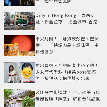
亮」捕捉甜蜜瞬間
Only in Hong Kong｜東西交
融，新舊並存 ｜摺疊城市-香港
不只月餅！「酥炸軟殼蟹＋蟹黃
醬」、「特調肉品＋調味鹽」中
秋送創意
拍出這張照片的記者小心了🤣！
少女時代孝淵「絕美pose變搞
笑」撂狠話：把住址交出來
必比登主廚進駐！ 台北最美百年
老屋餐廳「輝室」 解鎖台味記憶