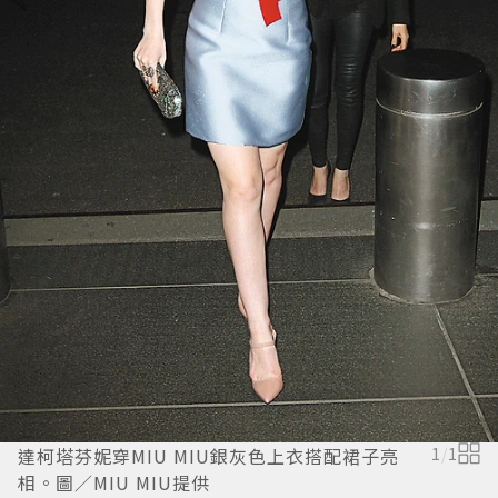
達柯塔芬妮穿MIU MIU銀灰色上衣搭配裙子亮
1
/
1
相。圖／MIU MIU提供