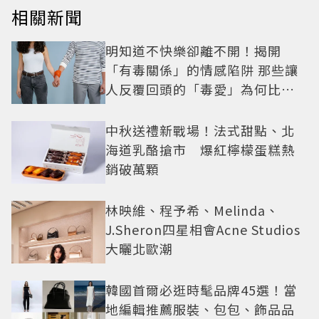
相關新聞
明知道不快樂卻離不開！揭開
「有毒關係」的情感陷阱 那些讓
人反覆回頭的「毒愛」為何比菸
還難戒？
中秋送禮新戰場！法式甜點、北
海道乳酪搶市 爆紅檸檬蛋糕熱
銷破萬顆
林映維、程予希、Melinda、
J.Sheron四星相會Acne Studios
大曬北歐潮
韓國首爾必逛時髦品牌45選！當
地編輯推薦服裝、包包、飾品品