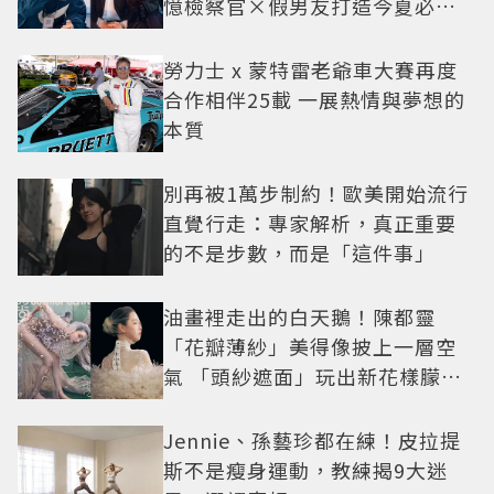
憶檢察官×假男友打造今夏必看
小甜劇
勞力士 x 蒙特雷老爺車大賽再度
合作相伴25載 一展熱情與夢想的
本質
別再被1萬步制約！歐美開始流行
直覺行走：專家解析，真正重要
的不是步數，而是「這件事」
油畫裡走出的白天鵝！陳都靈
「花瓣薄紗」美得像披上一層空
氣 「頭紗遮面」玩出新花樣朦朧
美感太仙
Jennie、孫藝珍都在練！皮拉提
斯不是瘦身運動，教練揭9大迷