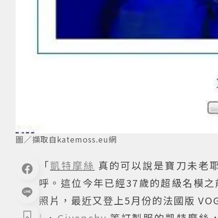
圖／擷取自katemoss.eu網
「
凱特摩絲
真的可以說是寶刀未老
呼。這位今年已經37歲的超級名模之
照片，最近又登上5月份的法國版 VO
l
、
Givenchy
等訂製服的凱特摩絲