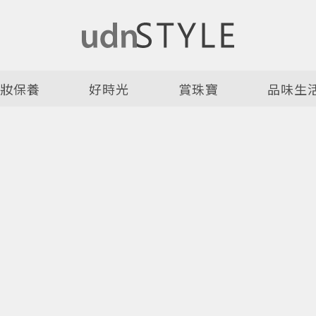
美妝保養
好時光
賞珠寶
品味生