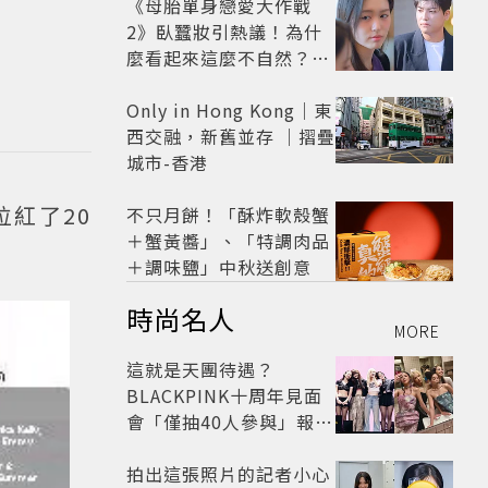
怒了😡
《母胎單身戀愛大作戰
2》臥蠶妝引熱議！為什
麼看起來這麼不自然？彩
妝師教你正確畫法
Only in Hong Kong｜東
西交融，新舊並存 ｜摺疊
城市-香港
位紅了20
不只月餅！「酥炸軟殼蟹
＋蟹黃醬」、「特調肉品
＋調味鹽」中秋送創意
時尚名人
MORE
這就是天團待遇？
BLACKPINK十周年見面
會「僅抽40人參與」報名
開始到截止僅9小時粉絲
怒了😡
拍出這張照片的記者小心