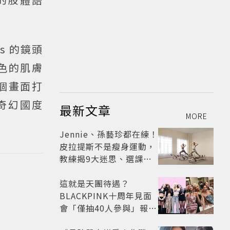
us 的鏡頭
色的肌膚
個畫面打
奇幻國度
最新文章
MORE
Jennie、孫藝珍都在練！
皮拉提斯不是瘦身運動，
教練揭9大迷思、選課真
相
這就是天團待遇？
BLACKPINK十周年見面
會「僅抽40人參與」報名
開始到截止僅9小時粉絲