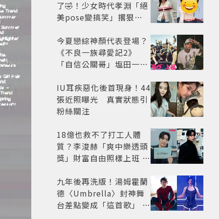
了🤣！少女時代孝淵「絕
美pose變搞笑」撂狠
話：把住址交出來
今夏戀綜神顏代表登場？
《不良一族尋愛記2》
「自信公關哥」塩田一馬
背景起底 街頭辣男翻身當
老闆
IU耳疾惡化後首現身！44
張近照曝光 真實狀態引
粉絲關注
18億也救不了打工人體
質？李浚赫「爽中樂透頭
獎」財富自由照樣上班 西
裝社畜帥出新高度
九年後再洗版！湯姆霍蘭
德〈Umbrella〉封神舞
台差點變成「這首歌」 造
型彩蛋、暖心故事一次公