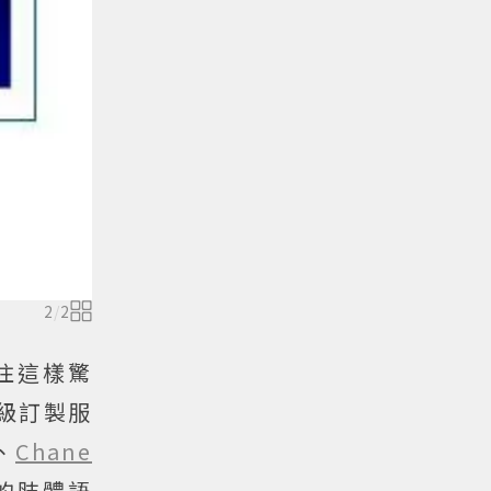
2
/
2
住這樣驚
高級訂製服
、
Chane
的肢體語