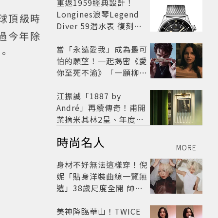
開
重返1959經典設計！
Longines浪琴Legend
全球頂級時
Diver 59潛水表 復刻懷
過今年除
舊
當「永遠愛我」成為最可
。
怕的願望！一起揭密《愛
你至死不渝》「一願柳」
背後的失控愛情與爆紅之
路
江振誠「1887 by
André」再續傳奇！甫開
業摘米其林2星、年度開
業大獎
時尚名人
MORE
身材不好無法這樣穿！倪
妮「貼身洋裝曲線一覽無
遺」38歲尺度全開 帥氣
又火辣散發獨特魅力
美神降臨華山！TWICE