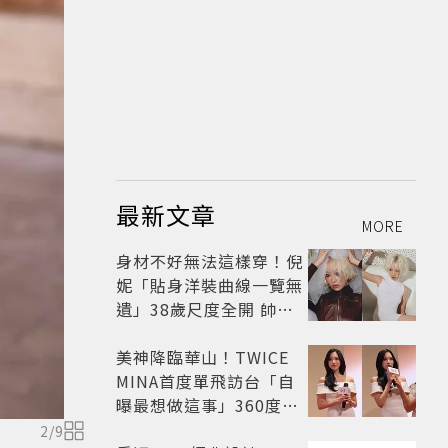
最新文章
MORE
身材不好無法這樣穿！倪
妮「貼身洋裝曲線一覽無
遺」38歲尺度全開 帥氣
又火辣散發獨特魅力
美神降臨華山！TWICE
MINA首度單飛訪台「自
曝最想做這事」360度0
死角美貌保養祕訣一次公
2
/
9