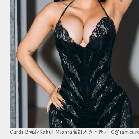
Cardi B現身Rahul Mishra高訂大秀。圖／IG@iamca