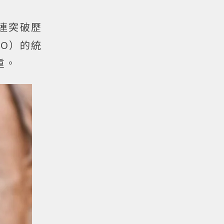
連突破歷
O）的統
重。