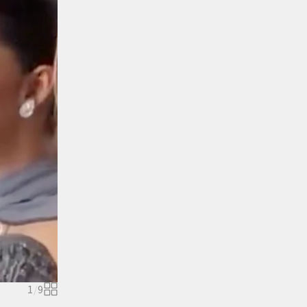
1
/
9