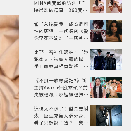
MINA首度單飛訪台「自
曝最想做這事」360度0
死角美貌保養祕訣一次公
開
當「永遠愛我」成為最可
怕的願望！一起揭密《愛
你至死不渝》「一願柳」
背後的失控愛情與爆紅之
路
東野圭吾神作翻拍！「嫌
犯家人、被害人遺族聯
手」命案真相竟動搖
《天使與蝙蝠》超越懸疑
框架展開
《不良一族尋愛記2》新
主持Awich什麼來頭？前
夫被槍殺、家裡被槍掃射
人生經歷比參演者還抓
馬！
這也太不像了！傑森史塔
森「巨型充氣人偶分身」
看了只想說：蛤？ 驚喜
連本尊都吐槽