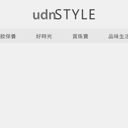
美妝保養
好時光
賞珠寶
品味生