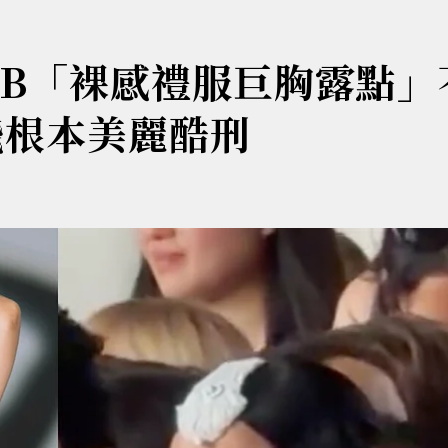
i B「裸感禮服巨胸露點」
飛根本美麗酷刑