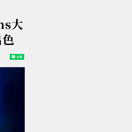
ns大
出色