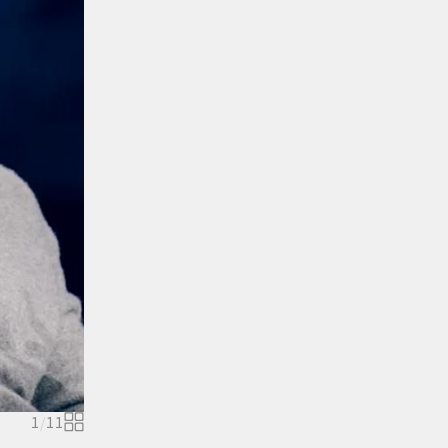
1
/
11