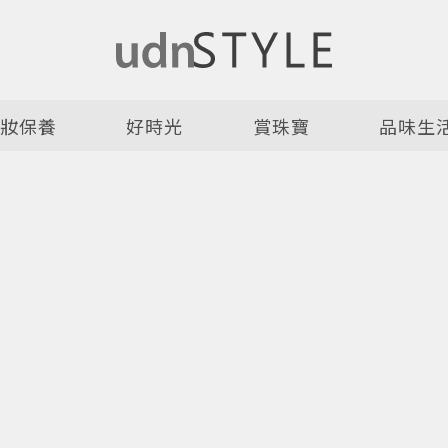
美妝保養
好時光
賞珠寶
品味生