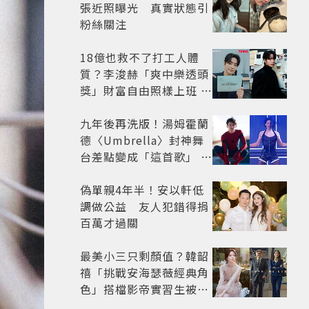
張近照曝光 真實狀態引
粉絲關注
18億也救不了打工人體
質？李浚赫「爽中樂透頭
獎」財富自由照樣上班 西
裝社畜帥出新高度
九年後再洗版！湯姆霍蘭
德〈Umbrella〉封神舞
台差點變成「這首歌」 造
型彩蛋、暖心故事一次公
開
偽單親4年半！安以軒低
調做公益 友人犯錯得捐
百萬才過關
最美小三只剩顏值？韓韶
禧「挑戰安海瑟薇經典角
色」搭檔影帝實習生被
嘲：看截圖就感受到演技