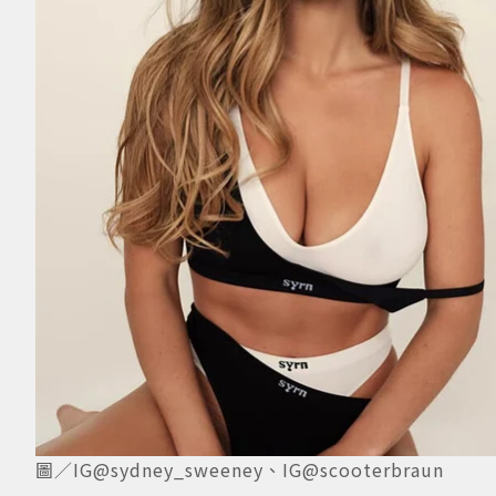
圖／IG@sydney_sweeney、IG@scooterbraun