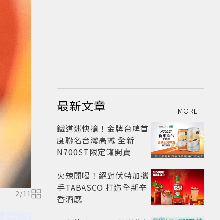
最新文章
MORE
鐵道迷快搶！金牌台啤首
度聯名台灣高鐵 全新
N700ST限定罐開賣
火辣開喝！絕對伏特加攜
手TABASCO 打造全新辛
2
/
11
香酒感