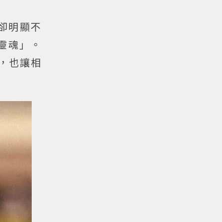
碑卻明顯不
靈魂」。
點，也讓相