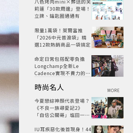
八色烤肉mini×葬送的芙
莉蓮「30款周邊」登場！
立牌、鑰匙圈通通有
限量1萬袋！萊爾富推
「2026中元普渡袋」精
選12款熱銷商品一袋搞定
命定日常包搭配零負擔
Longchamp全新Le
Cadence實現不費力的從
容風格
時尚名人
MORE
今夏戀綜神顏代表登場？
《不良一族尋愛記2》
「自信公關哥」塩田一馬
背景起底 街頭辣男翻身當
老闆
IU耳疾惡化後首現身！44