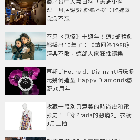
獨／台中人氣日料「美滿小料
理」月底熄燈 粉絲不捨：吃過就
念念不忘
不只《鬼怪》十週年！這9部韓劇
都播出10年了：《請回答1988》
經典不敗，這部大家狂推續集
蕭邦L'Heure du Diamant巧玩多
元幾何造型 Happy Diamonds歡
慶50周年
收藏一段別具意義的時尚史和電
影史！「穿Prada的惡魔2」衣櫥
9月上拍