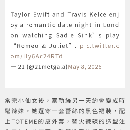
Taylor Swift and Travis Kelce enj
oy a romantic date night in Lond
on watching Sadie Sink’s play
“Romeo & Juliet”.
pic.twitter.c
om/Hy6Ac24RTd
— 21 (@21metgala)
May 8, 2026
當完小仙女後，泰勒絲另一天約會變成時
髦辣妹，她選穿一套蕾絲的黑色裙裝，配
上TOTEME的皮外套，替火辣辣的造型注