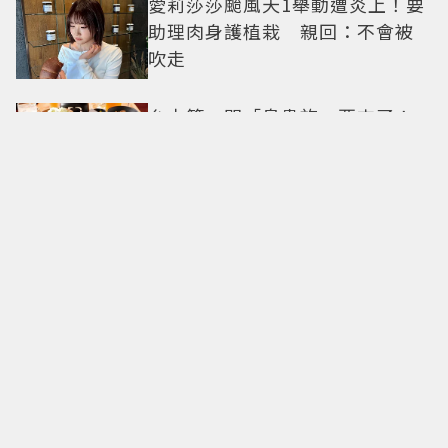
愛莉莎莎颱風天1舉動遭炎上！要
助理肉身護植栽 親回：不會被
吹走
台中第一間「鳥貴族」要來了！
全品項100元、開幕送「酥炸南蠻
蝦」
台玻夫人徐莉玲談長子離世原
因！ 兒媳譚以欣打破沉默反駁
捲粉絲Mina輕生爭議後首露面！
ENHYPEN西村力「燦笑揮手狀態
超好」又遭炎上 兩派網友戰翻