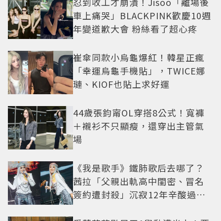
忍到收工才崩潰！Jisoo「離場後
車上痛哭」BLACKPINK歡慶10週
年變道歉大會 粉絲看了超心疼
崔傘同款小烏龜爆紅！韓星正瘋
「幸運烏龜手機貼」，TWICE娜
璉、KIOF也貼上求好運
44歲張鈞甯OL穿搭8公式！寬褲
＋襯衫不只顯瘦，還穿出主管氣
場
《我是歌手》鐵肺歌后去哪了？
茜拉「父親出軌高中閨密、冒名
簽約遭封殺」沉寂12年辛酸過往
曝光