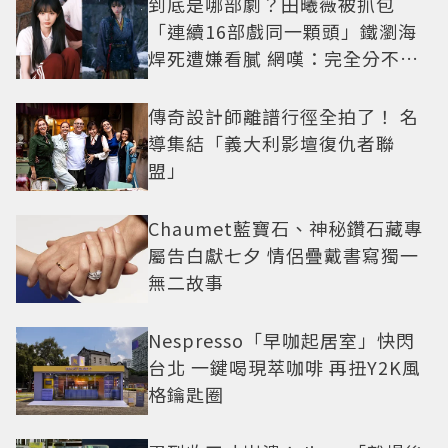
到底是哪部劇？田曦薇被抓包
「連續16部戲同一顆頭」鐵瀏海
焊死遭嫌看膩 網嘆：完全分不出
角色
傳奇設計師離譜行徑全拍了！ 名
導集結「義大利影壇復仇者聯
盟」
Chaumet藍寶石、神秘鑽石藏專
屬告白獻七夕 情侶疊戴書寫獨一
無二故事
Nespresso「早咖起居室」快閃
台北 一鍵喝現萃咖啡 再扭Y2K風
格鑰匙圈