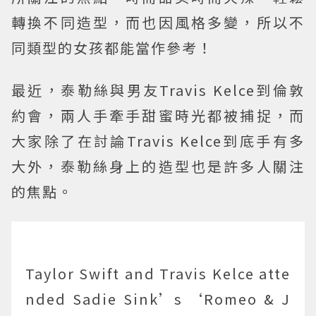
轉換不同造型，而也因風格多變，所以不
同類型的女孩都能當作參考！
最近，泰勒絲與男友Travis Kelce到倫敦
約會，兩人手牽手甜蜜時光都被捕捉，而
大家除了在討論Travis Kelce到底手有多
大外，泰勒絲身上的造型也是許多人關注
的焦點。
Taylor Swift and Travis Kelce atte
nded Sadie Sink’s ‘Romeo & J