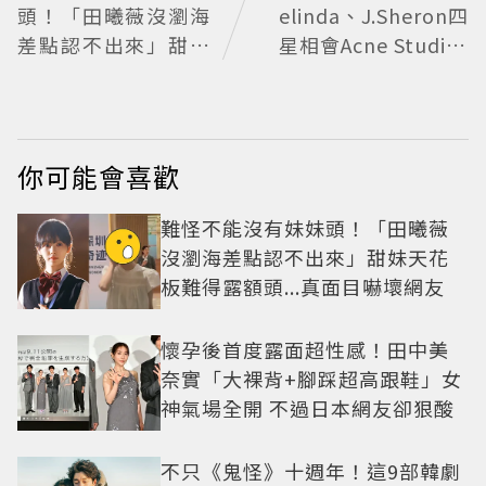
頭！「田曦薇沒瀏海
elinda、J.Sheron四
差點認不出來」甜妹
星相會Acne Studios
天花板難得露額頭...
大曬北歐潮
真面目嚇壞網友
你可能會喜歡
難怪不能沒有妹妹頭！「田曦薇
沒瀏海差點認不出來」甜妹天花
板難得露額頭...真面目嚇壞網友
懷孕後首度露面超性感！田中美
奈實「大裸背+腳踩超高跟鞋」女
神氣場全開 不過日本網友卻狠酸
不只《鬼怪》十週年！這9部韓劇