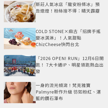
新莊人氣冰店「龍安粉條冰」預
告熄燈！粉絲捨不得：晴天霹靂
COLD STONE×麻古「招牌手搖
變冰淇淋」！人氣甜點
ChizCheese快閃台北
「2026 OPEN! RUN」12月6日開
跑！ 7大卡通IP、明星領跑熱血出
發
一身的流光傾瀉！梵克雅寶
Palmyre新作升級 彷如粉紅、湛
藍的鑽石瀑布