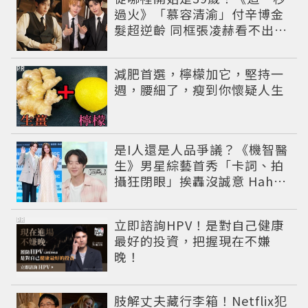
過火》「慕容清渝」付辛博金
髮超逆齡 同框張凌赫看不出11
歲年齡差
PR
減肥首選，檸檬加它，堅持一
週，腰細了，瘦到你懷疑人生
是I人還是人品爭議？《機智醫
生》男星綜藝首秀「卡詞、拍
攝狂閉眼」挨轟沒誠意 Haha
揭私下拍攝真相
PR
立即諮詢HPV！是對自己健康
最好的投資，把握現在不嫌
晚！
肢解丈夫藏行李箱！Netflix犯