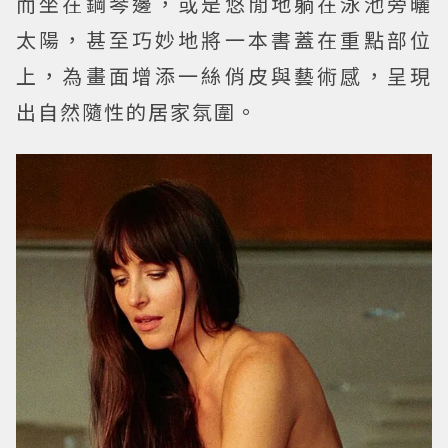
而坐在鋼琴邊，或是悠閒地躺在泳池旁曬
太陽，甚至巧妙地將一本書蓋在重點部位
上，為畫面增添一絲俏皮與藝術感，呈現
出自然隨性的居家氛圍。