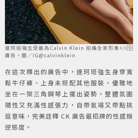
達珂塔強生受邀為Calvin Klein 拍攝全新形象
4
/
8
廣告。圖／IG@calvinklein
在這次釋出的廣告中，達珂塔強生身穿寬
鬆牛仔褲、上身未搭配其他服裝，優雅地
坐在一架三角鋼琴上擺出姿勢，整體氛圍
隨性又充滿性感張力，自帶氣場又帶點挑
逗意味，完美詮釋 CK 廣告最招牌的性感叛
逆態度。