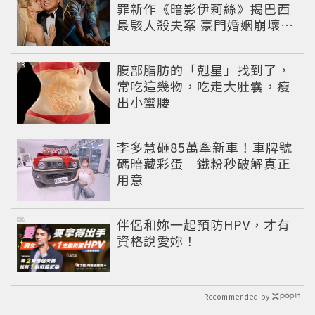
罪新作《暗影伊莉絲》揭巴西
最駭人殺夫案 豪門婚姻崩壞釀
致命慘劇
PR
腹部脂肪的「剋星」找到了，
常吃這幾物，吃走大肚囊，瘦
出小蠻腰
李多慧砸85萬牽新車！車牌號
碼暗藏彩蛋 鐵粉秒破解真正
用意
PR
伴侶和妳一起預防HPV，才有
資格說愛妳！
Recommended by