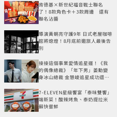
肯德基×新世紀福音戰士聯名
了！8款角色卡＋3款周邊 還有
聯名沾醬
導演黃朝亮守護9年 日式老屋咖啡
館將熄燈！8月底前邀旅人最後告
別
接接這個事業愛情追星運！《我
的偶像總裁》「年下男」姜勳變
身冰山總裁 金慧峻追星成功還偶
遇愛情
7-ELEVEN星級饗宴「泰味雙饗」
端新菜！酸辣烤魚、泰奶提拉米
蘇快嘗鮮