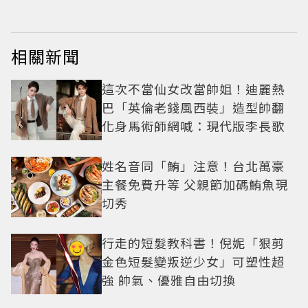
相關新聞
這次不當仙女改當帥姐！迪麗熱
巴「英倫老錢風西裝」造型帥翻
化身馬術師網喊：現代版李長歌
姓名音同「鮪」注意！台北萬豪
主餐免費升等 父親節加碼鮪魚現
切秀
行走的短髮教科書！倪妮「狠剪
金色短髮變叛逆少女」可塑性超
強 帥氣、優雅自由切換