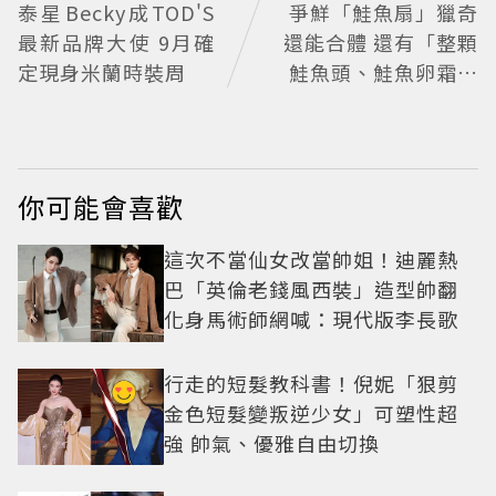
泰星Becky成TOD'S
爭鮮「鮭魚扇」獵奇
最新品牌大使 9月確
還能合體 還有「整顆
定現身米蘭時裝周
鮭魚頭、鮭魚卵霜淇
淋」上桌
你可能會喜歡
這次不當仙女改當帥姐！迪麗熱
巴「英倫老錢風西裝」造型帥翻
化身馬術師網喊：現代版李長歌
行走的短髮教科書！倪妮「狠剪
金色短髮變叛逆少女」可塑性超
強 帥氣、優雅自由切換