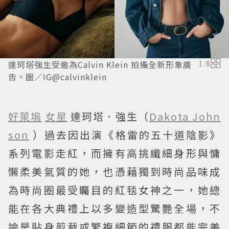
達珂塔強生受邀為Calvin Klein 拍攝全新形象廣
1
/
8
告。圖／IG@calvinklein
好萊塢
女星
達珂塔．強生（
Dakota John
son
）過去因出演《格雷的五十道陰影》
系列電影走紅，而擁有高挑纖細身形與慵
懶柔美氣質的她，也憑藉獨到時尚品味成
為時尚圈最受矚目的紅毯女神之一，她總
能在各大典禮上以多變造型驚艷全場，不
論是貼身剪裁或繁複細節的禮服都能完美