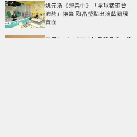
姚元浩《營業中》「拿球猛砸曾
沛慈」挨轟 陶晶瑩點出演藝圈現
實面
泰星Becky成TOD'S最新品牌大使
9月確定現身米蘭時裝周
全網瘋傳的「長裙女孩」是誰？
泰女團PiXXiE Mabelz灰色長裙熱
舞爆紅 不大面積露膚也超火辣
愛情長跑敵不過天降？安恩真、
徐康俊「交往10年婚前雙出軌」
四角戀失控挑戰愛情底線