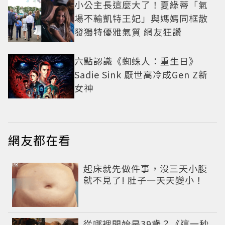
小公主長這麼大了！夏綠蒂「氣
場不輸凱特王妃」與媽媽同框散
發獨特優雅氣質 網友狂讚
六點認識《蜘蛛人：重生日》
Sadie Sink 厭世高冷成Gen Z新
女神
網友都在看
PR
起床就先做件事，沒三天小腹
就不見了! 肚子一天天變小！
從哪裡開始是39歲？《這一秒