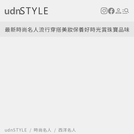
最新
時尚名人
流行穿搭
美妝保養
好時光
賞珠寶
品味
udnSTYLE
時尚名人
西洋名人