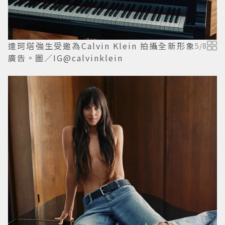
達珂塔強生受邀為Calvin Klein 拍攝全新形象
5
/
8
廣告。圖／IG@calvinklein