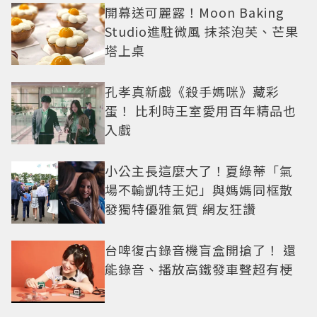
開幕送可麗露！Moon Baking
Studio進駐微風 抹茶泡芙、芒果
塔上桌
孔孝真新戲《殺手媽咪》藏彩
蛋！ 比利時王室愛用百年精品也
入戲
小公主長這麼大了！夏綠蒂「氣
場不輸凱特王妃」與媽媽同框散
發獨特優雅氣質 網友狂讚
台啤復古錄音機盲盒開搶了！ 還
能錄音、播放高鐵發車聲超有梗