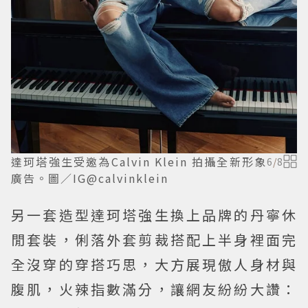
達珂塔強生受邀為Calvin Klein 拍攝全新形象
6
/
8
廣告。圖／IG@calvinklein
另一套造型達珂塔強生換上品牌的丹寧休
閒套裝，俐落外套剪裁搭配上半身裡面完
全沒穿的穿搭巧思，大方展現傲人身材與
腹肌，火辣指數滿分，讓網友紛紛大讚：