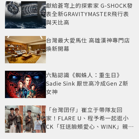
獻給蒼穹上的探索家 G-SHOCK發
表全新GRAVITYMASTER飛行表
與天比高
台灣最大愛馬仕 高雄漢神專門店
煥新開幕
六點認識《蜘蛛人：重生日》
Sadie Sink 厭世高冷成Gen Z新
女神
「台灣囝仔」崔立于帶隊友回
家！FLARE U、程予希一起逛小
CK「狂送臉頰愛心、WINK」親曝
中山站私藏必逛名單