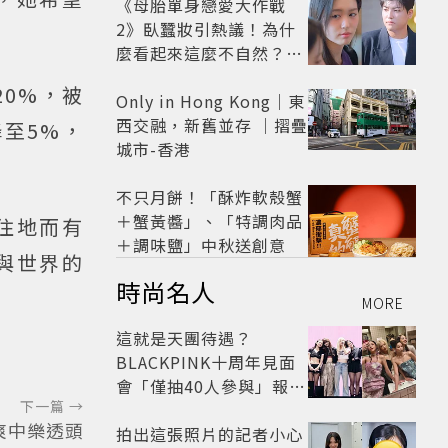
怒了😡
《母胎單身戀愛大作戰
2》臥蠶妝引熱議！為什
麼看起來這麼不自然？彩
妝師教你正確畫法
0%，被
Only in Hong Kong｜東
西交融，新舊並存 ｜摺疊
至5%，
城市-香港
不只月餅！「酥炸軟殼蟹
＋蟹黃醬」、「特調肉品
住地而有
＋調味鹽」中秋送創意
洲與世界的
時尚名人
MORE
這就是天團待遇？
BLACKPINK十周年見面
會「僅抽40人參與」報名
下一篇 →
開始到截止僅9小時粉絲
爽中樂透頭
怒了😡
拍出這張照片的記者小心