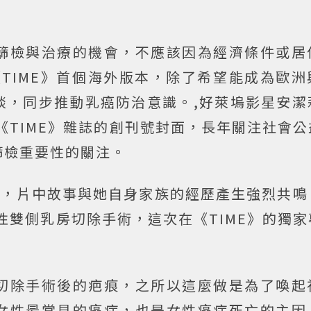
篩檢與治療的機會，不應該因為經濟條件或居
《TIME》首個海外版本，除了希望能成為歐
談，同步推動乳癌防治意識。,好萊塢影星安潔
法國版《TIME》雜誌的創刊號封面，長年關注社會
篩檢重要性的關注。
es》，片中故事與她自身家族的經歷產生強烈共
防性雙側乳房切除手術，這次在《TIME》的獨
切除手術後的疤痕，之所以這麼做是為了喚起
女性最常見的癌症，也是女性癌症死亡的主因