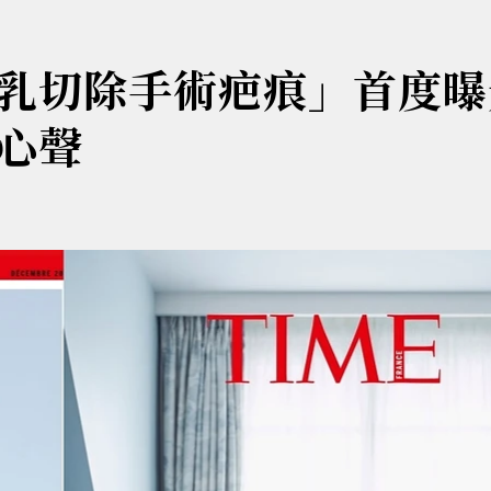
乳切除手術疤痕」首度曝
心聲