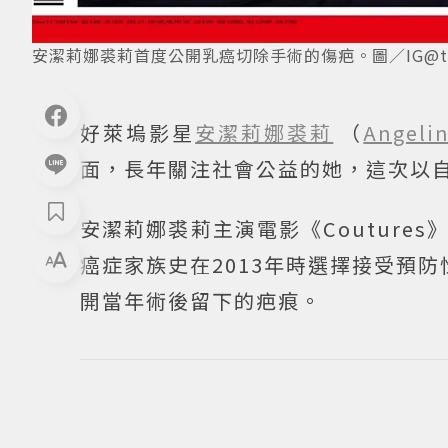
安潔莉娜裘莉首度公開乳癌切除手術的傷疤。圖／IG@time
好萊塢影星
安潔莉娜裘莉
（
Angelin
面，長年關注社會公益的她，這次以
安潔莉娜裘莉主演電影《Coutur
癌症家族史在2013年時選擇接受預
開當年術後留下的疤痕。