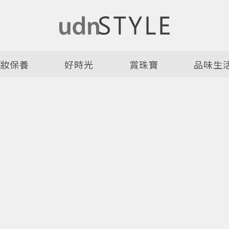
美妝保養
好時光
賞珠寶
品味生