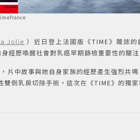
france
a Jolie
）近日登上法國版《TIME》雜誌的
自身經歷喚醒社會對乳癌早期篩檢重要性的關注
es》，片中故事與她自身家族的經歷產生強烈共
防性雙側乳房切除手術，這次在《TIME》的獨