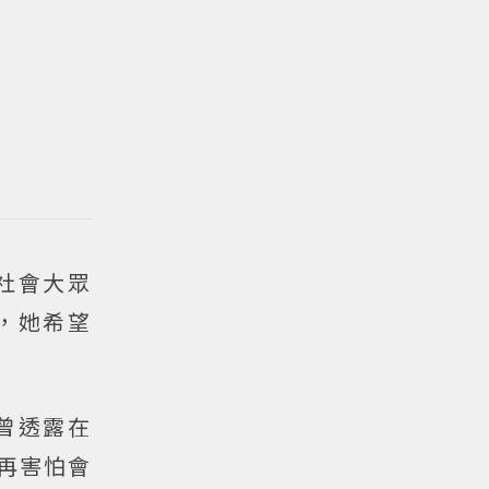
社會大眾
，她希望
曾透露在
再害怕會