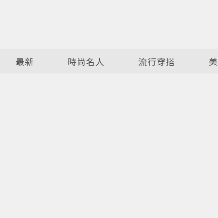
最新
時尚名人
流行穿搭