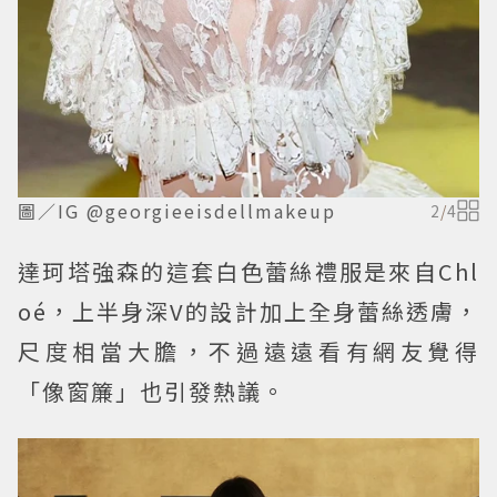
圖／IG @georgieeisdellmakeup
2
/
4
達珂塔強森的這套白色蕾絲禮服是來自Chl
oé，上半身深V的設計加上全身蕾絲透膚，
尺度相當大膽，不過遠遠看有網友覺得
「像窗簾」也引發熱議。