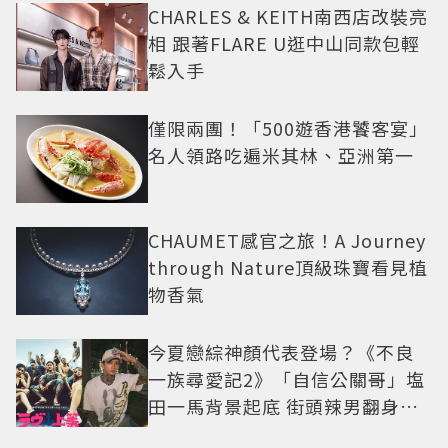
CHARLES & KEITH南西店改裝亮
相 跟著FLARE U逛中山同款包輕
鬆入手
僅限兩團！「500遊香港饕客宴」
名人領路吃遍米其林、亞洲第一
CHAUMET感官之旅！A Journey
through Nature頂級珠寶看見植
物香氣
今夏戀綜神顏代表登場？《不良
一族尋愛記2》「自信公關哥」塩
田一馬背景起底 街頭辣男翻身當
老闆