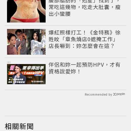
常吃這幾物，吃走大肚囊，瘦
出小蠻腰
爆紅照樣打工！《金特務》徐
貹旼「章魚燒店0遮掩工作」
店長嚇到：妳怎麼會在這？
PR
伴侶和妳一起預防HPV，才有
資格說愛妳！
Recommended by
相關新聞