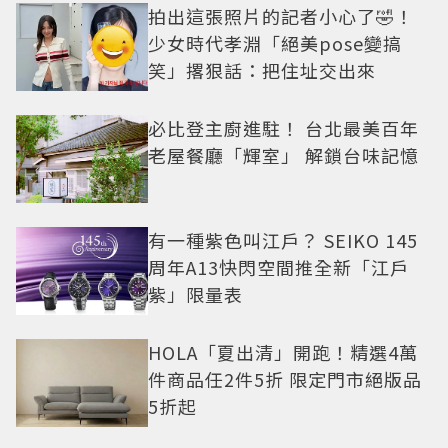
拍出這張照片的記者小心了🤣！
少女時代孝淵「絕美pose變搞
笑」撂狠話：把住址交出來
必比登主廚進駐！ 台北最美百年
老屋餐廳「輝室」 解鎖台味記憶
有一種紫色叫江戶？ SEIKO 145
周年A13快閃空間推全新「江戶
紫」限量表
HOLA「夏出清」開跑！精選4萬
件商品任2件5折 限定門市絕版品
5折起