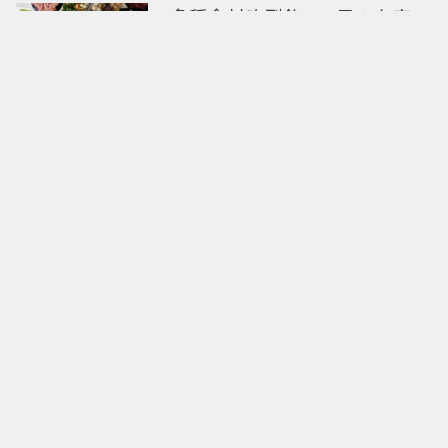
40多種食材吃到飽288元！台南
「井賀鍋物」進軍新北 3人同行
送肉盤
張凌赫演繹七夕送禮！寶格麗限
定款B.zero1粉紅色項鍊甜蜜告白
La Rose系列復刻絨布玫瑰
Roger Vivier 2026秋冬新品 繁花
不褪
迪麗熱巴、宋威龍神仙顏值同
框！MIKIMOTO頂級珠寶北京亞
洲首展