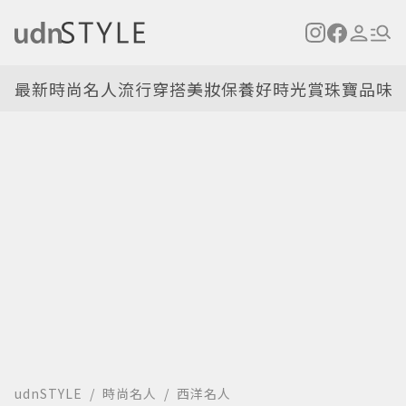
最新
時尚名人
流行穿搭
美妝保養
好時光
賞珠寶
品味
udnSTYLE
時尚名人
西洋名人