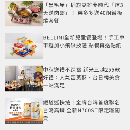
「黑毛屋」插旗高雄夢時代「連3
天送肉盤」！ 樂多多送40組鐵板
燒套餐
BELLINI全新兒童餐登場！手工車
車麵加小飛碟披薩 點餐再送貼紙
中秋送禮不踩雷 新光三越255款
好禮：人氣蛋黃酥、台日韓美食
一站滿足
鐵道迷快搶！金牌台啤首度聯名
台灣高鐵 全新N700ST限定罐開
賣