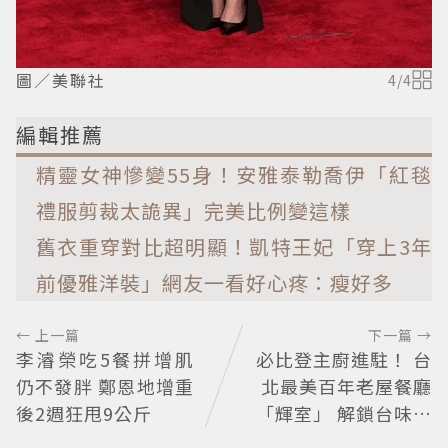
圖／美聯社
4
/
4
編輯推薦
精靈女神慘變55身！安雅泰勒喬伊「紅毯
禮服剪裁太詭異」完美比例變這樣
舊衣重穿對比超明顯！凱特王妃「穿上3年
前優雅洋裝」網友一看好心疼：瘦好多
← 上一篇
下一篇 →
李濬榮吃5餐拼增肌
必比登主廚進駐！ 台
仍不發胖 鄭恩地增重
北最美百年老屋餐廳
後2週狂甩9公斤
「輝室」 解鎖台味記
憶