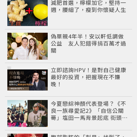
PR
減肥首選，檸檬加它，堅持一
週，腰細了，瘦到你懷疑人生
偽單親4年半！安以軒低調做
公益 友人犯錯得捐百萬才過
關
PR
立即諮詢HPV！是對自己健康
最好的投資，把握現在不嫌
晚！
今夏戀綜神顏代表登場？《不
良一族尋愛記2》「自信公關
哥」塩田一馬背景起底 街頭辣
男翻身當老闆
PR
腹部脂肪的「剋星」找到了，