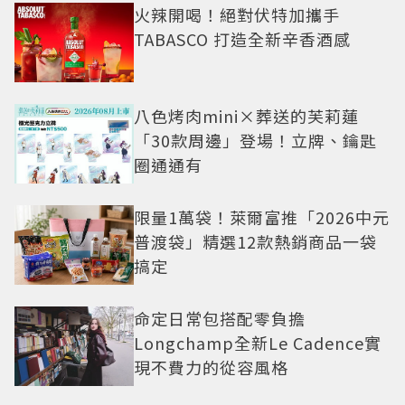
火辣開喝！絕對伏特加攜手
TABASCO 打造全新辛香酒感
八色烤肉mini×葬送的芙莉蓮
「30款周邊」登場！立牌、鑰匙
圈通通有
限量1萬袋！萊爾富推「2026中元
普渡袋」精選12款熱銷商品一袋
搞定
命定日常包搭配零負擔
Longchamp全新Le Cadence實
現不費力的從容風格