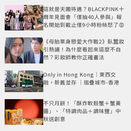
這就是天團待遇？BLACKPINK十
周年見面會「僅抽40人參與」報
名開始到截止僅9小時粉絲怒了😡
《母胎單身戀愛大作戰2》臥蠶妝
引熱議！為什麼看起來這麼不自
然？彩妝師教你正確畫法
Only in Hong Kong｜東西交
融，新舊並存 ｜摺疊城市-香港
不只月餅！「酥炸軟殼蟹＋蟹黃
醬」、「特調肉品＋調味鹽」中
秋送創意