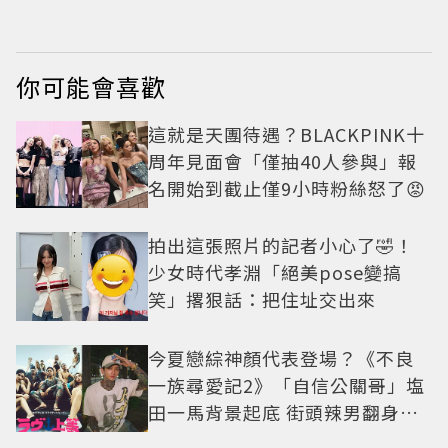
你可能會喜歡
這就是天團待遇？BLACKPINK十
周年見面會「僅抽40人參與」報
名開始到截止僅9小時粉絲怒了😡
拍出這張照片的記者小心了🤣！
少女時代孝淵「絕美pose變搞
笑」撂狠話：把住址交出來
今夏戀綜神顏代表登場？《不良
一族尋愛記2》「自信公關哥」塩
田一馬背景起底 街頭辣男翻身當
老闆