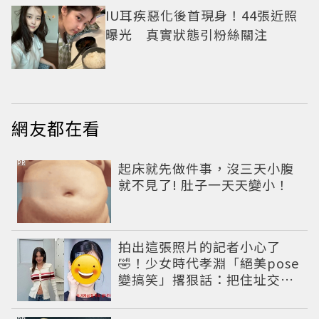
IU耳疾惡化後首現身！44張近照
曝光 真實狀態引粉絲關注
網友都在看
PR
起床就先做件事，沒三天小腹
就不見了! 肚子一天天變小！
拍出這張照片的記者小心了
🤣！少女時代孝淵「絕美pose
變搞笑」撂狠話：把住址交出
來