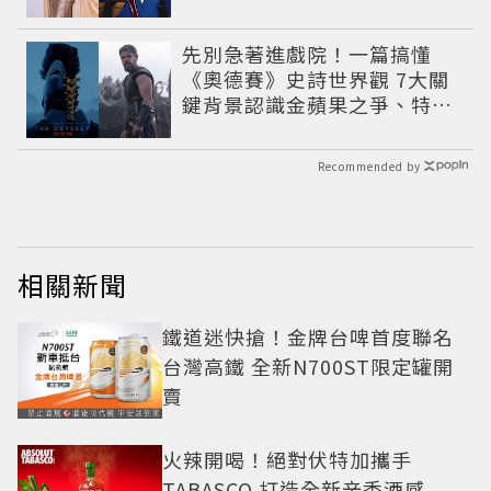
先別急著進戲院！一篇搞懂
《奧德賽》史詩世界觀 7大關
鍵背景認識金蘋果之爭、特洛
伊戰爭與英雄悲劇
Recommended by
相關新聞
鐵道迷快搶！金牌台啤首度聯名
台灣高鐵 全新N700ST限定罐開
賣
火辣開喝！絕對伏特加攜手
TABASCO 打造全新辛香酒感