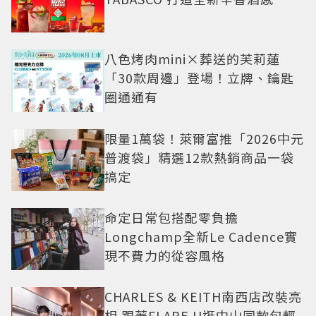
八色烤肉mini×葬送的芙莉蓮
「30款周邊」登場！立牌、鑰匙
圈通通有
限量1萬袋！萊爾富推「2026中元
普渡袋」精選12款熱銷商品一袋
搞定
命定日常包搭配零負擔
Longchamp全新Le Cadence實
現不費力的從容風格
CHARLES & KEITH南西店改裝亮
相 跟著FLARE U逛中山同款包輕