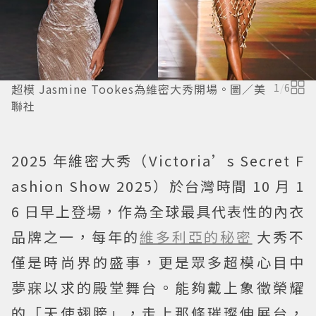
超模 Jasmine Tookes為維密大秀開場。圖／美
1
/
6
聯社
2025 年維密大秀（Victoria’s Secret F
ashion Show 2025）於台灣時間 10 月 1
6 日早上登場，作為全球最具代表性的內衣
品牌之一，每年的
維多利亞的秘密
大秀不
僅是時尚界的盛事，更是眾多超模心目中
夢寐以求的殿堂舞台。能夠戴上象徵榮耀
的「天使翅膀」，走上那條璀璨伸展台，