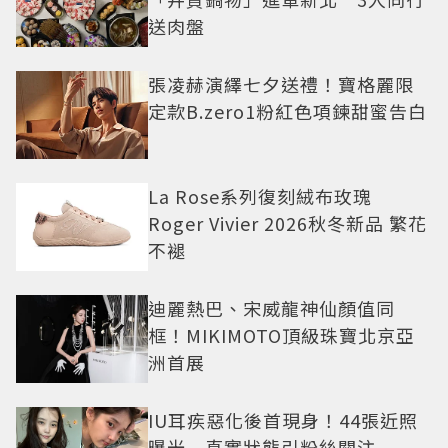
送肉盤
張凌赫演繹七夕送禮！寶格麗限
定款B.zero1粉紅色項鍊甜蜜告白
La Rose系列復刻絨布玫瑰
Roger Vivier 2026秋冬新品 繁花
不褪
迪麗熱巴、宋威龍神仙顏值同
框！MIKIMOTO頂級珠寶北京亞
洲首展
IU耳疾惡化後首現身！44張近照
曝光 真實狀態引粉絲關注