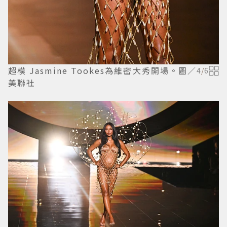
超模 Jasmine Tookes為維密大秀開場。圖／
4
/
6
美聯社