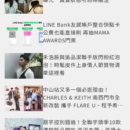
LINE Bank友感帳戶整合快點卡
公費也能直接刷 再抽MAMA
AWARDS門票
禾浩辰與吳品潔聯手放閃粉紅泡
泡！時髦皮件上身情人節買物清
單這裡看
中山站又多一個必逛理由！
CHARLES & KEITH 南西門市全
新改裝 攜手 FLARE U、程予希演
繹秋季時尚
甜芋控別錯過！全聯芋頭季10款
濃郁新品開吃 芋泥布蕾、芋頭大