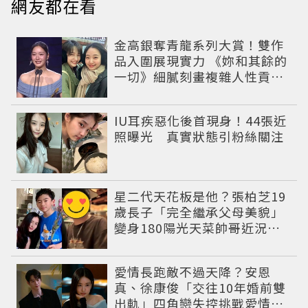
網友都在看
金高銀奪青龍系列大賞！雙作
品入圍展現實力 《妳和其餘的
一切》細膩刻畫複雜人性貢獻
大賞級演技
IU耳疾惡化後首現身！44張近
照曝光 真實狀態引粉絲關注
星二代天花板是他？張柏芝19
歲長子「完全繼承父母美貌」
變身180陽光天菜帥哥近況曝
光
愛情長跑敵不過天降？安恩
真、徐康俊「交往10年婚前雙
出軌」四角戀失控挑戰愛情底