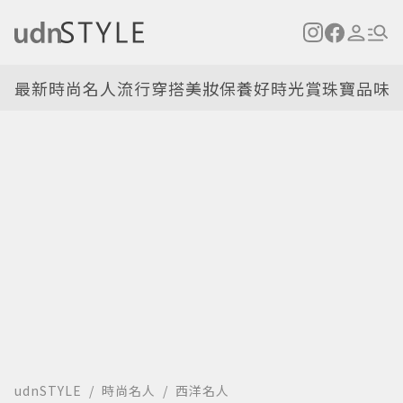
最新
時尚名人
流行穿搭
美妝保養
好時光
賞珠寶
品味
udnSTYLE
時尚名人
西洋名人