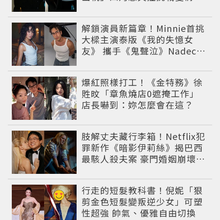
線
解鎖演員新篇章！Minnie首挑
大樑主演泰版《我的失憶女
友》 攜手《鬼聲泣》Nadech
共譜浪漫戀曲
爆紅照樣打工！《金特務》徐
貹旼「章魚燒店0遮掩工作」
店長嚇到：妳怎麼會在這？
肢解丈夫藏行李箱！Netflix犯
罪新作《暗影伊莉絲》揭巴西
最駭人殺夫案 豪門婚姻崩壞釀
致命慘劇
行走的短髮教科書！倪妮「狠
剪金色短髮變叛逆少女」可塑
性超強 帥氣、優雅自由切換