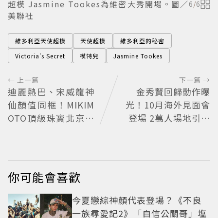
超模 Jasmine Tookes為維密大秀開場。圖／
6
/
6
美聯社
維多利亞天使超模
天使超模
維多利亞的秘密
Victoria's Secret
模特兒
Jasmine Tookes
← 上一篇
下一篇 →
迪麗熱巴、宋威龍神
金秀賢回歸動作曝
仙顏值同框！MIKIM
光！10月海外見面會
OTO頂級珠寶北京亞
登場 2萬人場地引關
洲首展
注
你可能會喜歡
今夏戀綜神顏代表登場？《不良
一族尋愛記2》「自信公關哥」塩