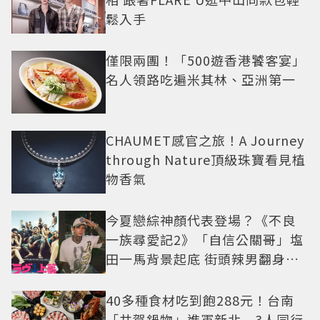
鬆入手
僅限兩團！「500遊香港饕客宴」
名人領路吃遍米其林、亞洲第一
CHAUMET感官之旅！A Journey
through Nature頂級珠寶看見植
物香氣
今夏戀綜神顏代表登場？《不良
一族尋愛記2》「自信公關哥」塩
田一馬背景起底 街頭辣男翻身當
老闆
40多種食材吃到飽288元！台南
「井賀鍋物」進軍新北 3人同行