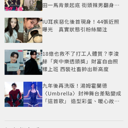
田一馬背景起底 街頭辣男翻身當
老闆
IU耳疾惡化後首現身！44張近照
曝光 真實狀態引粉絲關注
18億也救不了打工人體質？李浚
赫「爽中樂透頭獎」財富自由照
樣上班 西裝社畜帥出新高度
九年後再洗版！湯姆霍蘭德
〈Umbrella〉封神舞台差點變成
「這首歌」 造型彩蛋、暖心故事
一次公開