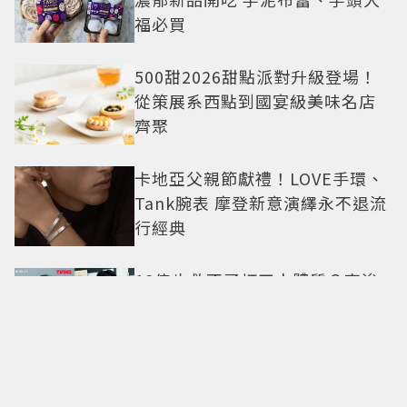
福必買
500甜2026甜點派對升級登場！
從策展系西點到國宴級美味名店
齊聚
卡地亞父親節獻禮！LOVE手環、
Tank腕表 摩登新意演繹永不退流
行經典
18億也救不了打工人體質？李浚
赫「爽中樂透頭獎」財富自由照
樣上班 西裝社畜帥出新高度
九年後再洗版！湯姆霍蘭德
〈Umbrella〉封神舞台差點變成