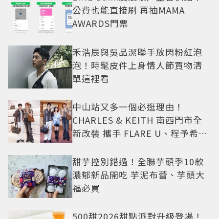
公費也能直接刷 再抽MAMA
AWARDS門票
禾浩辰與吳品潔聯手放閃粉紅泡
泡！時髦皮件上身情人節買物清
單這裡看
中山站又多一個必逛理由！
CHARLES & KEITH 南西門市全
新改裝 攜手 FLARE U、程予希演
繹秋季時尚
甜芋控別錯過！全聯芋頭季10款
濃郁新品開吃 芋泥布蕾、芋頭大
福必買
500甜2026甜點派對升級登場！