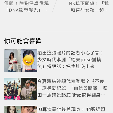
傳聞！陸狗仔卓偉稱
NK私下關係！「我
「DNA驗證曝光」 全
和這些女孩一起長
網瘋猜3字大咖
大」一句話團魂全開
她們是彼此最強後盾
你可能會喜歡
拍出這張照片的記者小心了🤣！
少女時代孝淵「絕美pose變搞
笑」撂狠話：把住址交出來
今夏戀綜神顏代表登場？《不良
一族尋愛記2》「自信公關哥」塩
田一馬背景起底 街頭辣男翻身當
老闆
IU耳疾惡化後首現身！44張近照