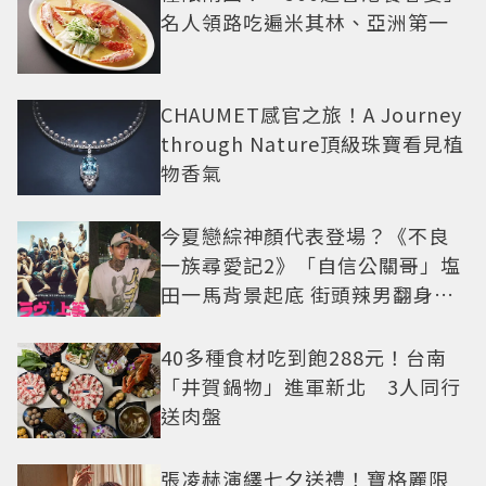
名人領路吃遍米其林、亞洲第一
CHAUMET感官之旅！A Journey
through Nature頂級珠寶看見植
物香氣
今夏戀綜神顏代表登場？《不良
一族尋愛記2》「自信公關哥」塩
田一馬背景起底 街頭辣男翻身當
老闆
40多種食材吃到飽288元！台南
「井賀鍋物」進軍新北 3人同行
送肉盤
張凌赫演繹七夕送禮！寶格麗限