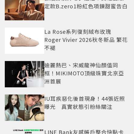
定款B.zero1粉紅色項鍊甜蜜告白
La Rose系列復刻絨布玫瑰
Roger Vivier 2026秋冬新品 繁花
不褪
迪麗熱巴、宋威龍神仙顏值同
框！MIKIMOTO頂級珠寶北京亞
洲首展
IU耳疾惡化後首現身！44張近照
曝光 真實狀態引粉絲關注
LINE Bank友感帳戶整合快點卡