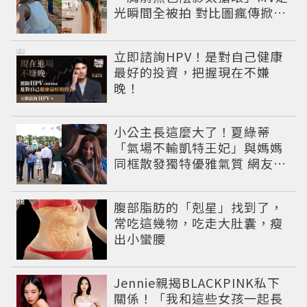
光瞬間全被拍 對比圖瘋傳掀論
戰
PR
立即諮詢HPV！是對自己健康
最好的投資，把握現在不嫌
晚！
小公主長這麼大了！夏綠蒂
「氣場不輸凱特王妃」與媽媽
同框散發獨特優雅氣質 網友狂
讚
PR
腹部脂肪的「剋星」找到了，
常吃這幾物，吃走大肚囊，瘦
出小蠻腰
Jennie親揭BLACKPINK私下
關係！「我和這些女孩一起長