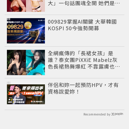
大」一句話團魂全開 她們是彼
此最強後盾
PR
009829掌握AI關鍵 大華韓國
KOSPI 50今強勢開募
全網瘋傳的「長裙女孩」是
誰？泰女團PiXXiE Mabelz灰
色長裙熱舞爆紅 不靠露膚也能
性感出圈
PR
伴侶和妳一起預防HPV，才有
資格說愛妳！
Recommended by