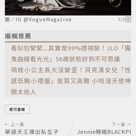
圖／IG @VogueMagazine
3
/
3
編輯推薦
看似包緊緊...其實是99%透視裝！JLO「魔
鬼曲線看光光」56歲狀態好到不可思議
萌娃小公主長大沒變歪！貝克漢女兒「性
感低胸小禮服」氣質又高雅 小哈潑天使神
顏太迷人
妮可基嫚
← 上一篇
下一篇 →
華語天王爆出私生子
Jennie親揭BLACKPI