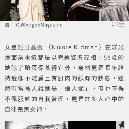
圖／IG @VogueMagazine
1
/
3
女星
妮可基嫚
（Nicole Kidman）在鎂光
燈面前永遠都是以完美姿態亮相，58歲的
她除了臉蛋保養得宜外，身材更是長年維
持瘦卻不乾扁且有肌肉的線條的狀態，雖
然時常被人說她是「蠟人妮」，但也不得
不佩服她的自我管理，更是許多人心中的
自律完美女神。