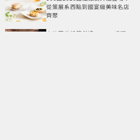
從策展系西點到國宴級美味名店
齊聚
卡地亞父親節獻禮！LOVE手環、
Tank腕表 摩登新意演繹永不退流
行經典
18億也救不了打工人體質？李浚
赫「爽中樂透頭獎」財富自由照
樣上班 西裝社畜帥出新高度
九年後再洗版！湯姆霍蘭德
〈Umbrella〉封神舞台差點變成
「這首歌」 造型彩蛋、暖心故事
一次公開
偽單親4年半！安以軒低調做公