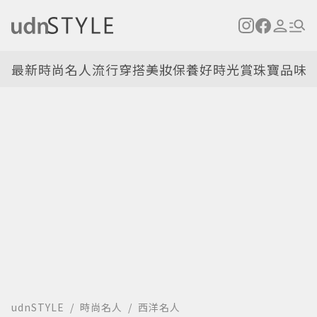
最新
時尚名人
流行穿搭
美妝保養
好時光
賞珠寶
品味
udnSTYLE
時尚名人
西洋名人