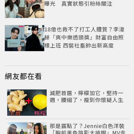
曝光 真實狀態引粉絲關注
18億也救不了打工人體質？李浚
赫「爽中樂透頭獎」財富自由照
樣上班 西裝社畜帥出新高度
網友都在看
PR
減肥首選，檸檬加它，堅持一
週，腰細了，瘦到你懷疑人生
那是露點了？Jennie白色洋裝
「胸前黑色陰影太搶眼」MV走