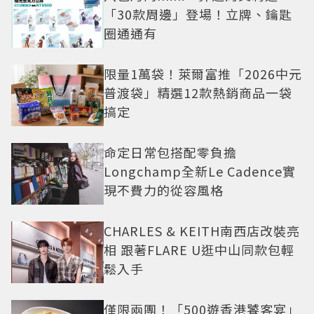
「30款周邊」登場！立牌、鑰匙
圈通通有
限量1萬袋！萊爾富推「2026中元
普渡袋」精選12款熱銷商品一袋
搞定
命定日常包搭配零負擔
Longchamp全新Le Cadence實
現不費力的從容風格
CHARLES & KEITH南西店改裝亮
相 跟著FLARE U逛中山同款包輕
鬆入手
僅限兩團！「500遊香港饕客宴」