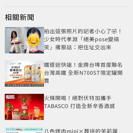
相關新聞
拍出這張照片的記者小心了🤣！
少女時代孝淵「絕美pose變搞
笑」撂狠話：把住址交出來
鐵道迷快搶！金牌台啤首度聯名
台灣高鐵 全新N700ST限定罐開
賣
火辣開喝！絕對伏特加攜手
TABASCO 打造全新辛香酒感
八色烤肉mini×葬送的芙莉蓮