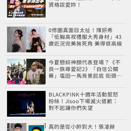
資格說愛妳！
0修圖真面目太扯！陳妍希
「低胸高衩禮服大秀身材」43
歲近況完美無死角 美得很高級
今夏戀綜神顏代表登場？《不
良一族尋愛記2》「自信公關
哥」塩田一馬背景起底 街頭辣
男翻身當老闆
BLACKPINK十週年活動惹怒
粉絲！Jisoo下場滅火道歉：
對不起讓你們失望
真的是從小帥到大！張凌赫