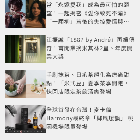
當「永遠愛我」成為最可怕的願
望！一起揭密《愛你致死不渝》
「一願柳」背後的失控愛情與爆
紅之路
江振誠「1887 by André」再續傳
奇！甫開業摘米其林2星、年度開
業大獎
手刷抹茶、日系茶韻化為療癒甜
點！「米弎豆」夏季茶季開跑，
快閃店限定茶飲清爽登場
全球首發在台灣！麥卡倫
Harmony最終章「椰風煖韻」 桃
園機場限量登場