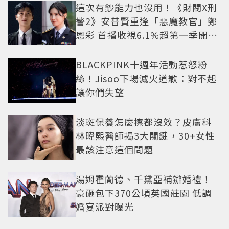
這次有鈔能力也沒用！《財閥X刑
警2》安普賢重逢「惡魔教官」鄭
恩彩 首播收視6.1%超第一季開紅
盤
BLACKPINK十週年活動惹怒粉
絲！Jisoo下場滅火道歉：對不起
讓你們失望
淡斑保養怎麼擦都沒效？皮膚科
林暐熙醫師揭3大關鍵，30+女性
最該注意這個問題
湯姆霍蘭德、千黛亞補辦婚禮！
豪砸包下370公頃英國莊園 低調
婚宴派對曝光