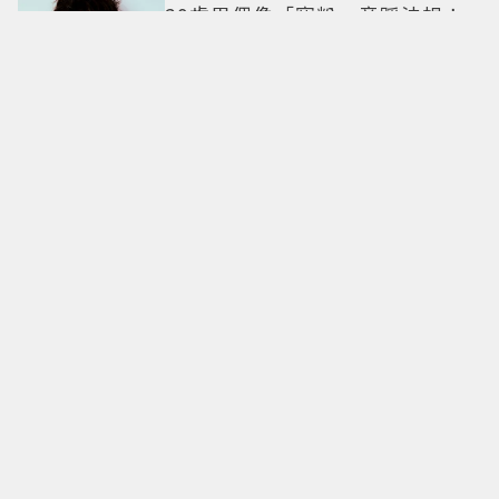
29歲男偶像「寵粉」竟踩法規！
遭警方約談後現身籲粉絲守法
7-ELEVEN哈根達斯限時優惠再加
碼 迷你杯、雪糕、雪酥「買10送
13」
全國電子台南仁德中山店開幕！
限時5天指定家電9折 還有每日限
量商品
明知道不快樂卻離不開！揭開
「有毒關係」的情感陷阱 那些讓
人反覆回頭的「毒愛」為何比菸
還難戒？