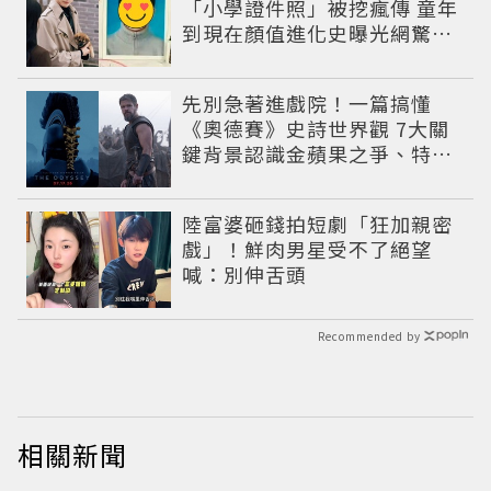
「小學證件照」被挖瘋傳 童年
到現在顏值進化史曝光網驚：
完全等比例長大
先別急著進戲院！一篇搞懂
《奧德賽》史詩世界觀 7大關
鍵背景認識金蘋果之爭、特洛
伊戰爭與英雄悲劇
陸富婆砸錢拍短劇「狂加親密
戲」！鮮肉男星受不了絕望
喊：別伸舌頭
Recommended by
相關新聞