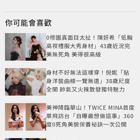
你可能會喜歡
0修圖真面目太扯！陳妍希「低胸
高衩禮服大秀身材」43歲近況完
美無死角 美得很高級
身材不好無法這樣穿！倪妮「貼
身洋裝曲線一覽無遺」38歲尺度
全開 帥氣又火辣散發獨特魅力
美神降臨華山！TWICE MINA首度
單飛訪台「自曝最想做這事」360
度0死角美貌保養祕訣一次公開