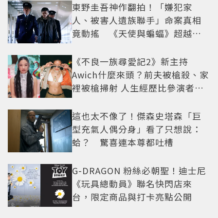
東野圭吾神作翻拍！「嫌犯家
人、被害人遺族聯手」命案真相
竟動搖 《天使與蝙蝠》超越懸
疑框架展開
《不良一族尋愛記2》新主持
Awich什麼來頭？前夫被槍殺、家
裡被槍掃射 人生經歷比參演者還
抓馬！
這也太不像了！傑森史塔森「巨
型充氣人偶分身」看了只想說：
蛤？ 驚喜連本尊都吐槽
G-DRAGON 粉絲必朝聖！迪士尼
《玩具總動員》聯名快閃店來
台，限定商品與打卡亮點公開