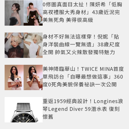
0修圖真面目太扯！陳妍希「低胸
高衩禮服大秀身材」43歲近況完
美無死角 美得很高級
身材不好無法這樣穿！倪妮「貼
身洋裝曲線一覽無遺」38歲尺度
全開 帥氣又火辣散發獨特魅力
美神降臨華山！TWICE MINA首度
單飛訪台「自曝最想做這事」360
度0死角美貌保養祕訣一次公開
重返1959經典設計！Longines浪
琴Legend Diver 59潛水表 復刻
懷舊