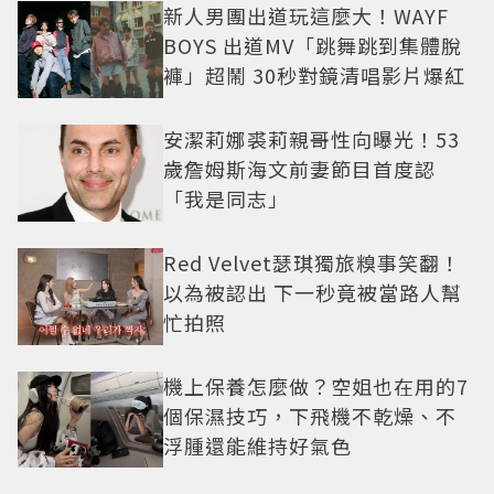
新人男團出道玩這麼大！WAYF
BOYS 出道MV「跳舞跳到集體脫
褲」超鬧 30秒對鏡清唱影片爆紅
安潔莉娜裘莉親哥性向曝光！53
歲詹姆斯海文前妻節目首度認
「我是同志」
Red Velvet瑟琪獨旅糗事笑翻！
以為被認出 下一秒竟被當路人幫
忙拍照
機上保養怎麼做？空姐也在用的7
個保濕技巧，下飛機不乾燥、不
浮腫還能維持好氣色