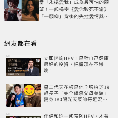
當「永遠愛我」成為最可怕的願
望！一起揭密《愛你致死不渝》
「一願柳」背後的失控愛情與爆
紅之路
網友都在看
PR
立即諮詢HPV！是對自己健康
最好的投資，把握現在不嫌
晚！
星二代天花板是他？張柏芝19
歲長子「完全繼承父母美貌」
變身180陽光天菜帥哥近況曝
光
PR
伴侶和妳一起預防HPV，才有