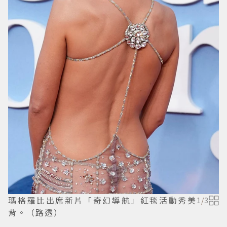
瑪格羅比出席新片「奇幻導航」紅毯活動秀美
1
/
3
背。（路透）