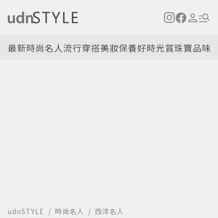
最新
時尚名人
流行穿搭
美妝保養
好時光
賞珠寶
品味
udnSTYLE
時尚名人
西洋名人