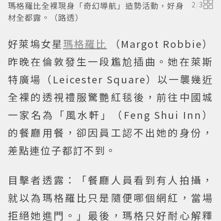
瑪格羅比全裸現身「奇幻導航」造勢活動，好身
2
/
3
材全都露。（路透）
好萊塢女星
瑪格羅比
（Margot Robbie）
昨晚在倫敦發生一段尷尬插曲。她在萊斯
特廣場（Leicester Square）以一襲幾近
全裸的透視禮服驚艷紅毯後，前往中國城
一家名為「風水軒」（Feng Shui Inn）
的餐廳用餐，卻因員工認不出她的身份，
差點連位子都訂不到。
目擊者透露：「餐廳人員看到有人拍攝，
就以為瑪格羅比只是隨便哪個網紅，當場
拒絕她進門。」最後，瑪格只好耐心解釋