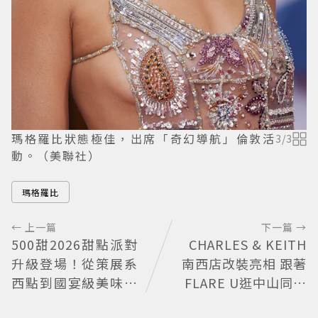
瑪格羅比狀態極佳，出席「奇幻導航」倫敦活
3
/
3
動。（美聯社）
瑪格羅比
← 上一篇
下一篇 →
500甜2026甜點派對
CHARLES & KEITH
升級登場！從策展系
南西店改裝亮相 跟著
西點到國宴級美味名
FLARE U逛中山同款
店齊聚
包輕鬆入手