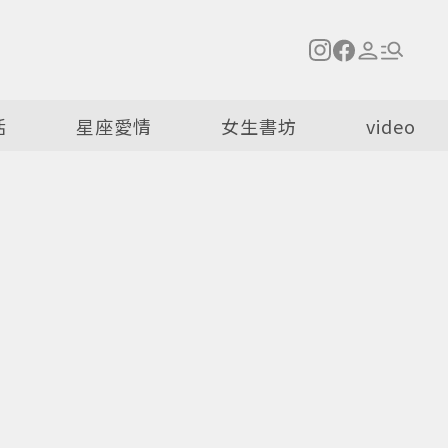
活
星座愛情
女生書坊
video