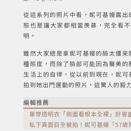
從這系列的照片中看，妮可基嫚露出
態也是讓大家都相當羨慕，完全看不
明。
雖然大家總是拿妮可基嫚的臉太僵來
種態度，而除了臉部可能因為醫美的
生活上的自律，從以前到現在，妮可
拍到她出門運動的照片，這驚人的毅
編輯推薦
單穿透明衣「側面看根本全裸」好害
私下真面目全被拍！妮可基嫚「57