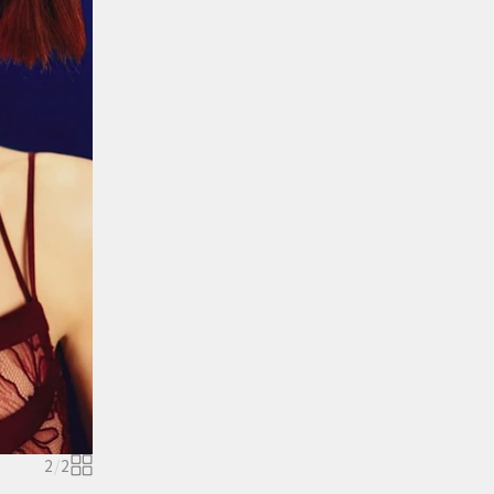
2
/
2