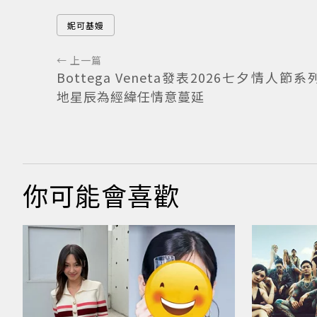
妮可基嫚
← 上一篇
Bottega Veneta發表2026七夕情人節系
地星辰為經緯任情意蔓延
你可能會喜歡