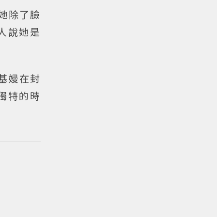
的她除了臉
人說她是
可基嫚在封
獨特的時