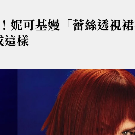
！妮可基嫚「蕾絲透視裙
成這樣