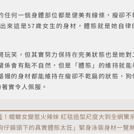
的任何一個身體部位都是健美有線條，瘦卻不
出來這是57歲女生的身材，體態就是她自律
開玩笑，但其實努力保持在完美狀態也是她對
關係會有點不自然，但是「體態」的維持就能
基嫚的身材都能維持在瘦卻不乾扁的狀態，狗
力著實令人佩服。
羞！螳螂女變惹火辣妹 紅毯造型尺度大到全網驚
歲狗仔鏡頭下的真實體態太狂」緊身泳裝身材一覽