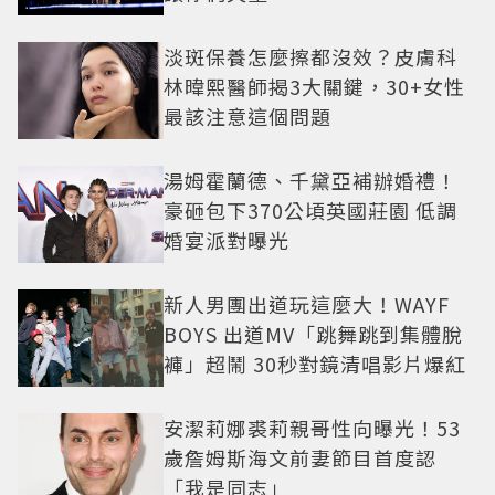
淡斑保養怎麼擦都沒效？皮膚科
林暐熙醫師揭3大關鍵，30+女性
最該注意這個問題
湯姆霍蘭德、千黛亞補辦婚禮！
豪砸包下370公頃英國莊園 低調
婚宴派對曝光
新人男團出道玩這麼大！WAYF
BOYS 出道MV「跳舞跳到集體脫
褲」超鬧 30秒對鏡清唱影片爆紅
安潔莉娜裘莉親哥性向曝光！53
歲詹姆斯海文前妻節目首度認
「我是同志」