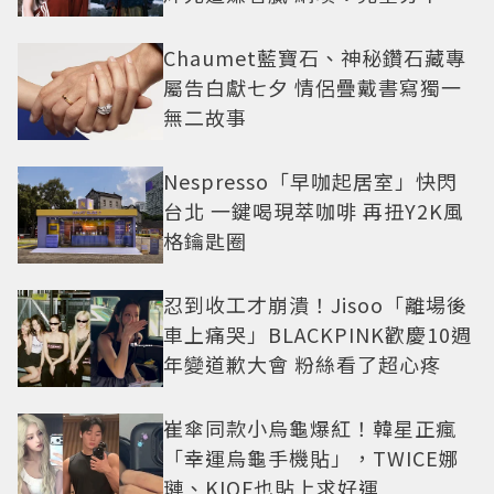
角色
Chaumet藍寶石、神秘鑽石藏專
屬告白獻七夕 情侶疊戴書寫獨一
無二故事
Nespresso「早咖起居室」快閃
台北 一鍵喝現萃咖啡 再扭Y2K風
格鑰匙圈
忍到收工才崩潰！Jisoo「離場後
車上痛哭」BLACKPINK歡慶10週
年變道歉大會 粉絲看了超心疼
崔傘同款小烏龜爆紅！韓星正瘋
「幸運烏龜手機貼」，TWICE娜
璉、KIOF也貼上求好運