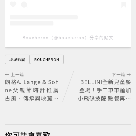
Boucheron（@boucheron）分享的貼文
坎城影展
BOUCHERON
← 上一篇
下一篇 →
朗格A. Lange & Söh
BELLINI全新兒童餐
ne父親節時計推薦
登場！手工車車麵加
古風、傳承與收藏的
小飛碟披薩 點餐再送
一次滿足
貼紙
你可能會喜歡