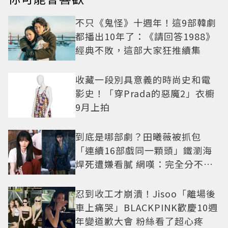
不只《鬼怪》十週年！這9部韓劇
都播出10年了：《請回答1988》
經典不敗，這部大家狂推續集
收藏一段別具意義的時尚史和電
影史！「穿Prada的惡魔2」衣櫥
9月上拍
到底是哪部劇？田曦薇被抓包
「連續16部戲同一顆頭」鐵瀏海
焊死遭嫌看膩 網嘆：完全分不出
角色
忍到收工才崩潰！Jisoo「離場後
車上痛哭」BLACKPINK歡慶10週
年變道歉大會 粉絲看了超心疼