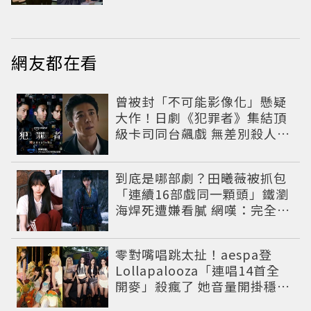
網友都在看
曾被封「不可能影像化」懸疑
大作！日劇《犯罪者》集結頂
級卡司同台飆戲 無差別殺人案
捲出政商黑幕
到底是哪部劇？田曦薇被抓包
「連續16部戲同一顆頭」鐵瀏
海焊死遭嫌看膩 網嘆：完全分
不出角色
零對嘴唱跳太扯！aespa登
Lollapalooza「連唱14首全
開麥」殺瘋了 她音量開掛穩到
像吞CD