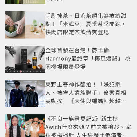
手刷抹茶、日系茶韻化為療癒甜
點！「米弎豆」夏季茶季開跑，
快閃店限定茶飲清爽登場
全球首發在台灣！麥卡倫
Harmony最終章「椰風煖韻」 桃
園機場限量登場
東野圭吾神作翻拍！「嫌犯家
人、被害人遺族聯手」命案真相
竟動搖 《天使與蝙蝠》超越懸
疑框架展開
《不良一族尋愛記2》新主持
Awich什麼來頭？前夫被槍殺、家
裡被槍掃射 人生經歷比參演者還