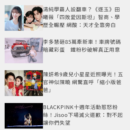
清純學霸人設翻車？《逐玉》田
曦薇「四敗愛因斯坦」智商、學
歷全輾壓 網酸：天才全靠旁白
李多慧砸85萬牽新車！車牌號碼
暗藏彩蛋 鐵粉秒破解真正用意
陳妍希9歲兒小星星近照曝光！五
官神似陳曉 網驚直呼「縮小版爸
爸」
BLACKPINK十週年活動惹怒粉
絲！Jisoo下場滅火道歉：對不起
讓你們失望