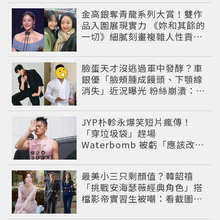
金高銀奪青龍系列大賞！雙作
品入圍展現實力 《妳和其餘的
一切》細膩刻畫複雜人性貢獻
大賞級演技
臉蛋天才沒逃過軍中發酵？車
銀優「臉頰腫成饅頭、下顎線
消失」近況曝光 粉絲崩潰：空
氣有酵母😭
JYP朴軫永爆笑短片瘋傳！
「穿垃圾袋」趕場
Waterbomb 被虧「應該改名
JPG」
最美小三只剩顏值？韓韶禧
「挑戰安海瑟薇經典角色」搭
檔影帝實習生被嘲：看截圖就
感受到演技