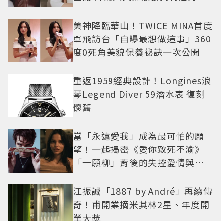
美神降臨華山！TWICE MINA首度
單飛訪台「自曝最想做這事」360
度0死角美貌保養祕訣一次公開
重返1959經典設計！Longines浪
琴Legend Diver 59潛水表 復刻
懷舊
當「永遠愛我」成為最可怕的願
望！一起揭密《愛你致死不渝》
「一願柳」背後的失控愛情與爆
紅之路
江振誠「1887 by André」再續傳
奇！甫開業摘米其林2星、年度開
業大獎