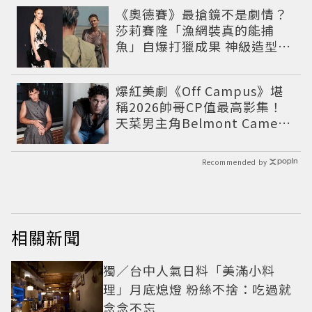
《奧德賽》最搶鏡不是劇情？
莎莉賽隆「漁網裝真的能捕
魚」自爆打獵成果 神級造型美
到出戲
爆紅美劇《Off Campus》堪
稱2026帥哥CP值最高影集！
天菜男主角Belmont Cameli
到配角介紹總整理，IG穿搭滿
滿費洛蒙
Recommended by
相關新聞
獨／台中人氣日料「美滿小料
理」月底熄燈 粉絲不捨：吃過就
念念不忘