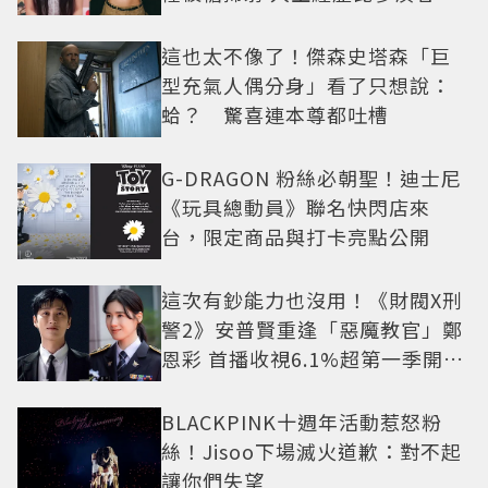
抓馬！
這也太不像了！傑森史塔森「巨
型充氣人偶分身」看了只想說：
蛤？ 驚喜連本尊都吐槽
G-DRAGON 粉絲必朝聖！迪士尼
《玩具總動員》聯名快閃店來
台，限定商品與打卡亮點公開
這次有鈔能力也沒用！《財閥X刑
警2》安普賢重逢「惡魔教官」鄭
恩彩 首播收視6.1%超第一季開紅
盤
BLACKPINK十週年活動惹怒粉
絲！Jisoo下場滅火道歉：對不起
讓你們失望