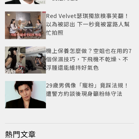
Red Velvet瑟琪獨旅糗事笑翻！
以為被認出 下一秒竟被當路人幫
忙拍照
機上保養怎麼做？空姐也在用的7
個保濕技巧，下飛機不乾燥、不
浮腫還能維持好氣色
29歲男偶像「寵粉」竟踩法規！
遭警方約談後現身籲粉絲守法
熱門文章