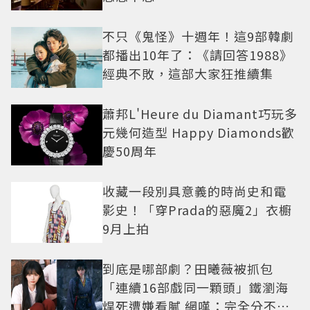
不只《鬼怪》十週年！這9部韓劇
都播出10年了：《請回答1988》
經典不敗，這部大家狂推續集
蕭邦L'Heure du Diamant巧玩多
元幾何造型 Happy Diamonds歡
慶50周年
收藏一段別具意義的時尚史和電
影史！「穿Prada的惡魔2」衣櫥
9月上拍
到底是哪部劇？田曦薇被抓包
「連續16部戲同一顆頭」鐵瀏海
焊死遭嫌看膩 網嘆：完全分不出