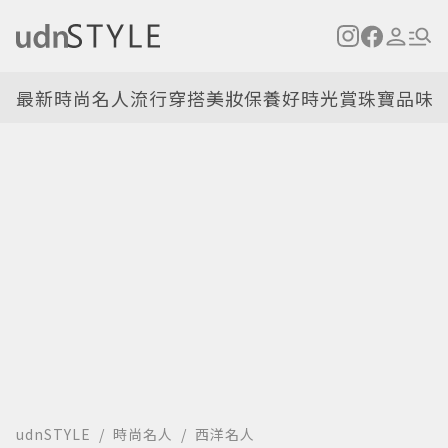
最新
時尚名人
流行穿搭
美妝保養
好時光
賞珠寶
品味
udnSTYLE
時尚名人
西洋名人