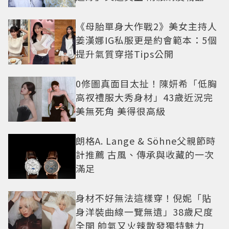
《母胎單身大作戰2》美女主持人
姜漢娜IG私服更是約會範本：5個
提升氣質穿搭Tips公開
0修圖真面目太扯！陳妍希「低胸
高衩禮服大秀身材」43歲近況完
美無死角 美得很高級
朗格A. Lange & Söhne父親節時
計推薦 古風、傳承與收藏的一次
滿足
身材不好無法這樣穿！倪妮「貼
身洋裝曲線一覽無遺」38歲尺度
全開 帥氣又火辣散發獨特魅力