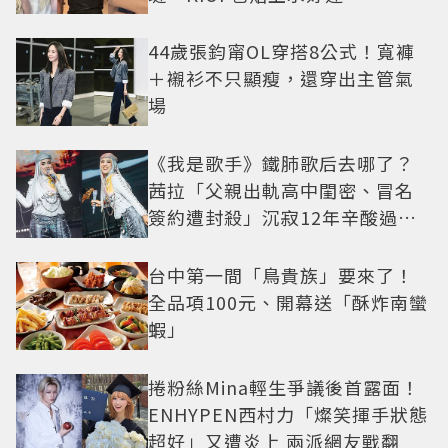
44歲張鈞甯OL穿搭8公式！寬褲
＋襯衫不只顯瘦，還穿出主管氣
場
《我是歌手》鐵肺歌后去哪了？
茜拉「父親出軌高中閨密、冒名
簽約遭封殺」沉寂12年辛酸過往
曝光
台中第一間「鳥貴族」要來了！
全品項100元、開幕送「酥炸南蠻
蝦」
捲粉絲Mina輕生爭議後首露面！
ENHYPEN西村力「燦笑揮手狀態
超好」又遭炎上 兩派網友戰翻