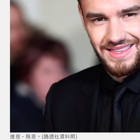
連恩·佩恩。(路透社資料照)