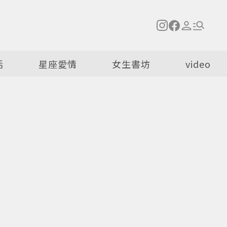
活
星座愛情
女生書坊
video