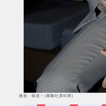
連恩·佩恩。(美聯社資料照)