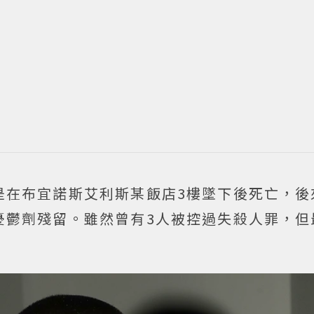
是在布宜諾斯艾利斯某飯店3樓墜下後死亡，後
憂鬱劑殘留。雖然曾有3人被控過失殺人罪，但