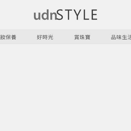
美妝保養
好時光
賞珠寶
品味生