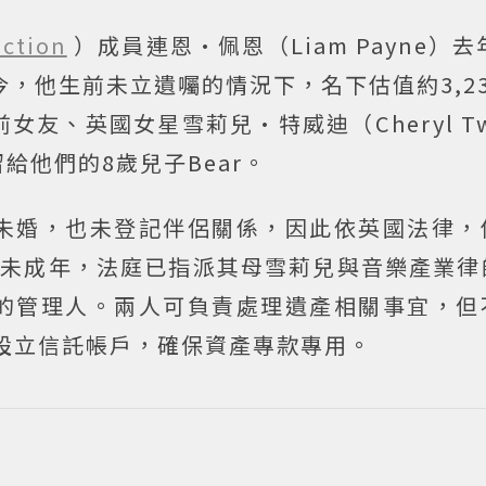
ection
）成員連恩·佩恩（Liam Payne）去
今，他生前未立遺囑的情況下，名下估值約3,2
女友、英國女星雪莉兒·特威迪（Cheryl Tw
給他們的8歲兒子Bear。
雖未婚，也未登記伴侶關係，因此依英國法律，
ar尚未成年，法庭已指派其母雪莉兒與音樂產業
y）為遺產的管理人。兩人可負責處理遺產相關事宜，
r設立信託帳戶，確保資產專款專用。