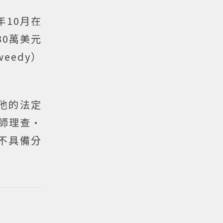
年10月在
30萬美元
eedy）
他的法定
律師理查·
但不具備分