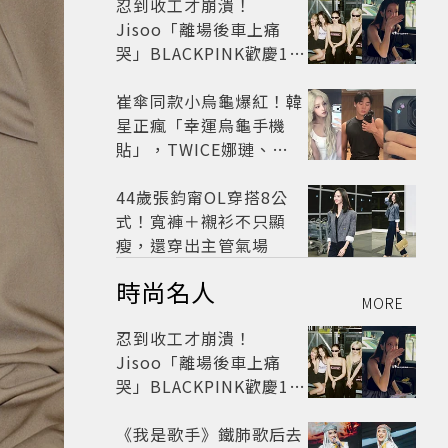
忍到收工才崩潰！
Jisoo「離場後車上痛
哭」BLACKPINK歡慶10
週年變道歉大會 粉絲看了
超心疼
崔傘同款小烏龜爆紅！韓
星正瘋「幸運烏龜手機
貼」，TWICE娜璉、
KIOF也貼上求好運
44歲張鈞甯OL穿搭8公
式！寬褲＋襯衫不只顯
瘦，還穿出主管氣場
時尚名人
MORE
忍到收工才崩潰！
Jisoo「離場後車上痛
哭」BLACKPINK歡慶10
週年變道歉大會 粉絲看了
超心疼
《我是歌手》鐵肺歌后去