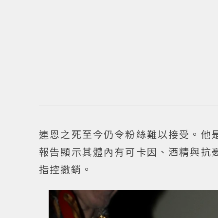
連恩之死至今仍令粉絲難以接受。他
報告顯示其體內有可卡因、酒精與抗
指控撤銷。