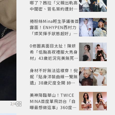
哪了？茜拉「父親出軌高
中閨密、冒名簽約遭封
殺」沉寂12年辛酸過往曝
光
捲粉絲Mina輕生爭議後首
露面！ENHYPEN西村力
「燦笑揮手狀態超好」又
遭炎上 兩派網友戰翻
0修圖真面目太扯！陳妍
希「低胸高衩禮服大秀身
材」43歲近況完美無死角
美得很高級
身材不好無法這樣穿！倪
妮「貼身洋裝曲線一覽無
遺」38歲尺度全開 帥氣
又火辣散發獨特魅力
美神降臨華山！TWICE
MINA首度單飛訪台「自
2
/
4
曝最想做這事」360度0
死角美貌保養祕訣一次公