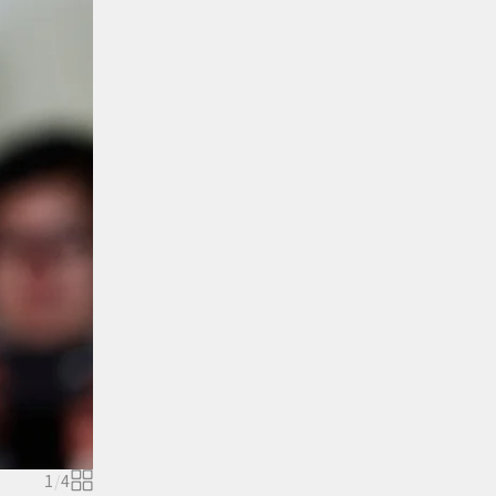
1
/
4