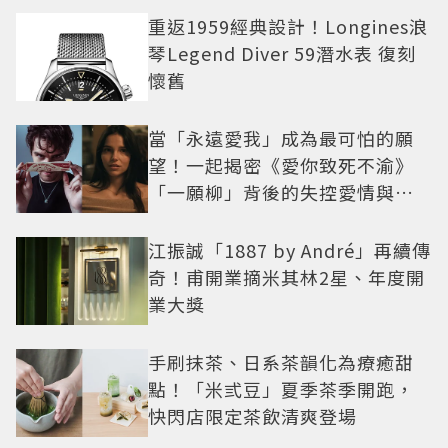
重返1959經典設計！Longines浪
琴Legend Diver 59潛水表 復刻
懷舊
當「永遠愛我」成為最可怕的願
望！一起揭密《愛你致死不渝》
「一願柳」背後的失控愛情與爆
紅之路
江振誠「1887 by André」再續傳
奇！甫開業摘米其林2星、年度開
業大獎
手刷抹茶、日系茶韻化為療癒甜
點！「米弎豆」夏季茶季開跑，
快閃店限定茶飲清爽登場