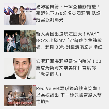
湯姆霍蘭德、千黛亞補辦婚禮！
豪砸包下370公頃英國莊園 低調
婚宴派對曝光
新人男團出道玩這麼大！WAYF
BOYS 出道MV「跳舞跳到集體脫
褲」超鬧 30秒對鏡清唱影片爆紅
安潔莉娜裘莉親哥性向曝光！53
歲詹姆斯海文前妻節目首度認
「我是同志」
Red Velvet瑟琪獨旅糗事笑翻！
以為被認出 下一秒竟被當路人幫
忙拍照