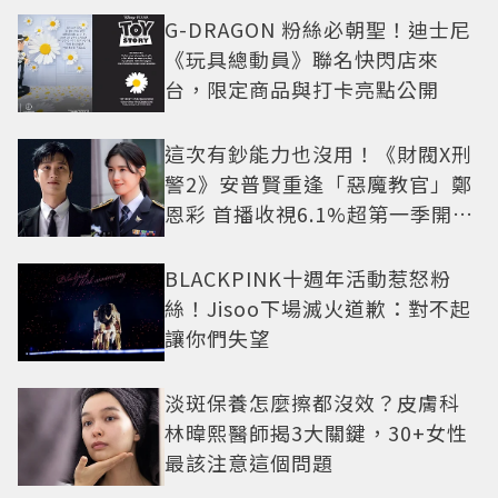
G-DRAGON 粉絲必朝聖！迪士尼
《玩具總動員》聯名快閃店來
台，限定商品與打卡亮點公開
這次有鈔能力也沒用！《財閥X刑
警2》安普賢重逢「惡魔教官」鄭
恩彩 首播收視6.1%超第一季開紅
盤
BLACKPINK十週年活動惹怒粉
絲！Jisoo下場滅火道歉：對不起
讓你們失望
淡斑保養怎麼擦都沒效？皮膚科
林暐熙醫師揭3大關鍵，30+女性
最該注意這個問題