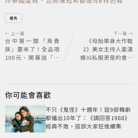
玲泰國度假、合照陳冠希都是NB特色鞋
選秀
← 上一篇
下一篇 →
台中第一間「鳥貴
《母胎單身大作戰
族」要來了！全品項
2》美女主持人姜漢
100元、開幕送「酥
娜IG私服更是約會範
炸南蠻蝦」
本：5個提升氣質穿
搭Tips公開
你可能會喜歡
不只《鬼怪》十週年！這9部韓劇
都播出10年了：《請回答1988》
經典不敗，這部大家狂推續集