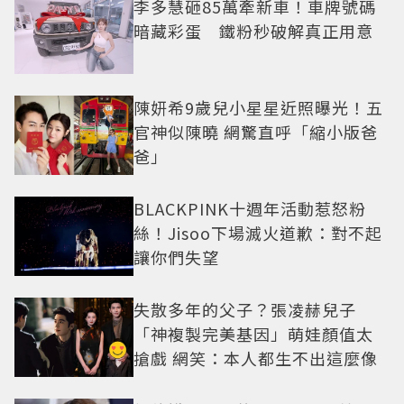
李多慧砸85萬牽新車！車牌號碼
暗藏彩蛋 鐵粉秒破解真正用意
陳妍希9歲兒小星星近照曝光！五
官神似陳曉 網驚直呼「縮小版爸
爸」
BLACKPINK十週年活動惹怒粉
絲！Jisoo下場滅火道歉：對不起
讓你們失望
失散多年的父子？張凌赫兒子
「神複製完美基因」萌娃顏值太
搶戲 網笑：本人都生不出這麼像