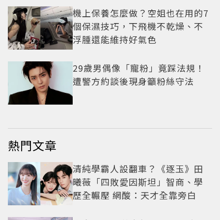
機上保養怎麼做？空姐也在用的7
個保濕技巧，下飛機不乾燥、不
浮腫還能維持好氣色
29歲男偶像「寵粉」竟踩法規！
遭警方約談後現身籲粉絲守法
熱門文章
清純學霸人設翻車？《逐玉》田
曦薇「四敗愛因斯坦」智商、學
歷全輾壓 網酸：天才全靠旁白