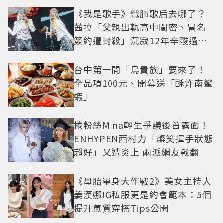
《我是歌手》鐵肺歌后去哪了？
茜拉「父親出軌高中閨密、冒名
簽約遭封殺」沉寂12年辛酸過往
曝光
台中第一間「鳥貴族」要來了！
全品項100元、開幕送「酥炸南蠻
蝦」
捲粉絲Mina輕生爭議後首露面！
ENHYPEN西村力「燦笑揮手狀態
超好」又遭炎上 兩派網友戰翻
《母胎單身大作戰2》美女主持人
姜漢娜IG私服更是約會範本：5個
提升氣質穿搭Tips公開