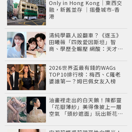
Only in Hong Kong｜東西交
融，新舊並存 ｜摺疊城市-香
港
清純學霸人設翻車？《逐玉》
田曦薇「四敗愛因斯坦」智
商、學歷全輾壓 網酸：天才全
靠旁白
2026世界盃最有錢的WAGs
TOP10排行榜：梅西、C羅老
婆誰第一？姆巴佩女友入榜
油畫裡走出的白天鵝！陳都靈
「花瓣薄紗」美得像披上一層
空氣 「頭紗遮面」玩出新花樣
朦朧美感太仙