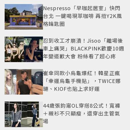
Nespresso「早咖起居室」快閃
台北 一鍵喝現萃咖啡 再扭Y2K風
格鑰匙圈
忍到收工才崩潰！Jisoo「離場後
車上痛哭」BLACKPINK歡慶10週
年變道歉大會 粉絲看了超心疼
崔傘同款小烏龜爆紅！韓星正瘋
「幸運烏龜手機貼」，TWICE娜
璉、KIOF也貼上求好運
44歲張鈞甯OL穿搭8公式！寬褲
＋襯衫不只顯瘦，還穿出主管氣
場