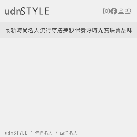
最新
時尚名人
流行穿搭
美妝保養
好時光
賞珠寶
品味
udnSTYLE
時尚名人
西洋名人