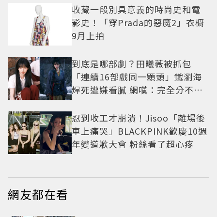
收藏一段別具意義的時尚史和電
影史！「穿Prada的惡魔2」衣櫥
9月上拍
到底是哪部劇？田曦薇被抓包
「連續16部戲同一顆頭」鐵瀏海
焊死遭嫌看膩 網嘆：完全分不出
角色
忍到收工才崩潰！Jisoo「離場後
車上痛哭」BLACKPINK歡慶10週
年變道歉大會 粉絲看了超心疼
網友都在看