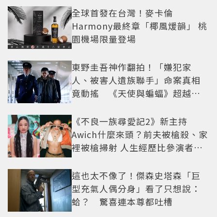
全球首發在台灣！麥卡倫
Harmony最終章「椰風煖韻」 桃
園機場限量登場
東野圭吾神作翻拍！「嫌犯家
人、被害人遺族聯手」命案真相
竟動搖 《天使與蝙蝠》超越懸
疑框架展開
《不良一族尋愛記2》新主持
Awich什麼來頭？前夫被槍殺、家
裡被槍掃射 人生經歷比參演者還
抓馬！
這也太不像了！傑森史塔森「巨
型充氣人偶分身」看了只想說：
蛤？ 驚喜連本尊都吐槽