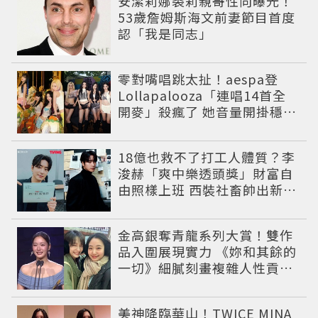
安潔莉娜裘莉親哥性向曝光！
53歲詹姆斯海文前妻節目首度
認「我是同志」
零對嘴唱跳太扯！aespa登
Lollapalooza「連唱14首全
開麥」殺瘋了 她音量開掛穩到
像吞CD
18億也救不了打工人體質？李
浚赫「爽中樂透頭獎」財富自
由照樣上班 西裝社畜帥出新高
度
金高銀奪青龍系列大賞！雙作
品入圍展現實力 《妳和其餘的
一切》細膩刻畫複雜人性貢獻
大賞級演技
美神降臨華山！TWICE MINA