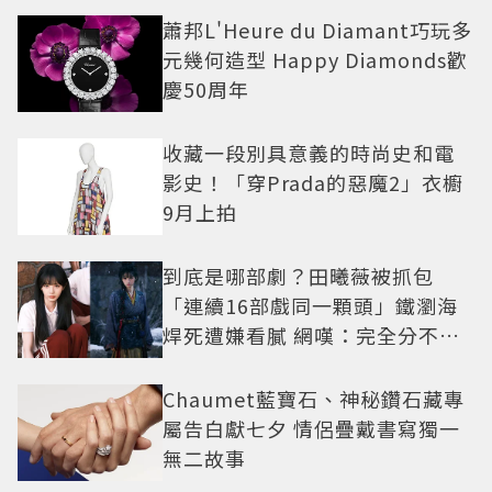
蕭邦L'Heure du Diamant巧玩多
元幾何造型 Happy Diamonds歡
慶50周年
收藏一段別具意義的時尚史和電
影史！「穿Prada的惡魔2」衣櫥
9月上拍
到底是哪部劇？田曦薇被抓包
「連續16部戲同一顆頭」鐵瀏海
焊死遭嫌看膩 網嘆：完全分不出
角色
Chaumet藍寶石、神秘鑽石藏專
屬告白獻七夕 情侶疊戴書寫獨一
無二故事