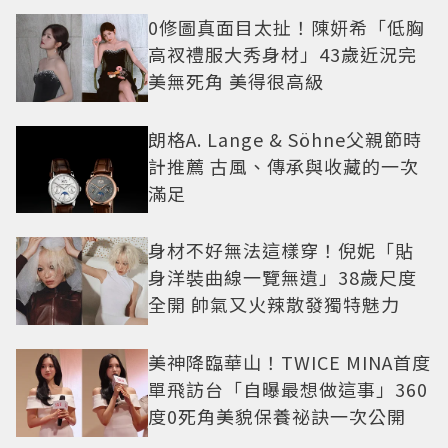
0修圖真面目太扯！陳妍希「低胸
高衩禮服大秀身材」43歲近況完
美無死角 美得很高級
朗格A. Lange & Söhne父親節時
計推薦 古風、傳承與收藏的一次
滿足
身材不好無法這樣穿！倪妮「貼
身洋裝曲線一覽無遺」38歲尺度
全開 帥氣又火辣散發獨特魅力
美神降臨華山！TWICE MINA首度
單飛訪台「自曝最想做這事」360
度0死角美貌保養祕訣一次公開