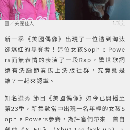
圖／美麗佳人
1
/
1
新一季《美國偶像》出現了一位遭到淘汰
卻爆紅的參賽者！這位女孩Sophie Powe
rs面無表情的表演了一段Rap，驚世歌詞
還有洗腦節奏馬上洗版社群，究竟她是
誰？一起來認識。
知名
選秀
節目《美國偶像》如今已開播至
第23季，新集數當中出現一名年輕的女孩S
ophie Powers參賽，為評審們帶來一首自
創曲《STFU》（Shut the fxxk up），