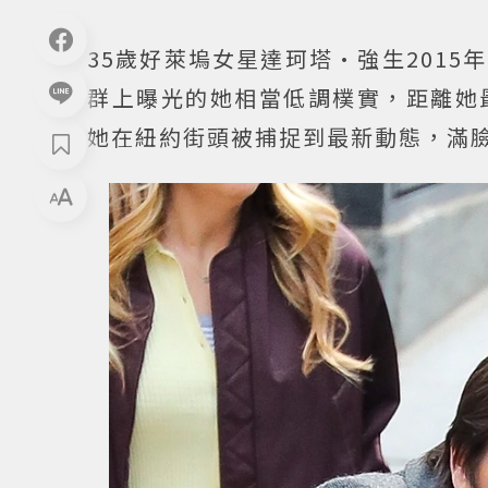
35歲好萊塢女星達珂塔·強生201
群上曝光的她相當低調樸實，距離她
她在紐約街頭被捕捉到最新動態，滿