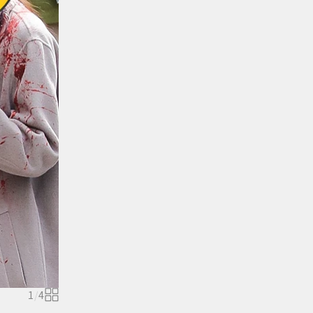
1
/
4