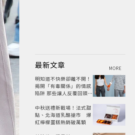
最新文章
MORE
明知道不快樂卻離不開！
揭開「有毒關係」的情感
陷阱 那些讓人反覆回頭的
「毒愛」為何比菸還難
戒？
中秋送禮新戰場！法式甜
點、北海道乳酪搶市 爆
紅檸檬蛋糕熱銷破萬顆