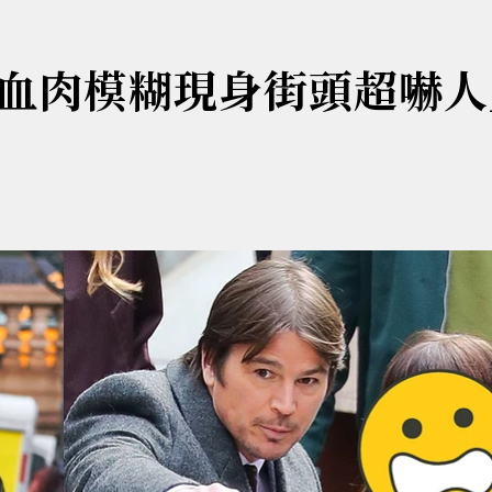
血肉模糊現身街頭超嚇人