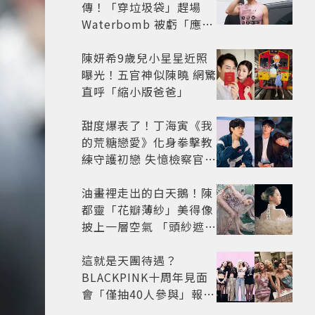
傳！「穿垃圾袋」趕場
Waterbomb 被虧「應該
改名JPG」
陳妍希9歲兒小星星近照
曝光！五官神似陳曉 網驚
直呼「縮小版爸爸」
甜度爆表了！丁海寅《我
的荒糖戀愛》化身拳擊教
練守護初戀 失憶檢察官×
假男友打造今夏必看小甜
劇
油畫裡走出的白天鵝！陳
都靈「花瓣薄紗」美得像
披上一層空氣 「頭紗遮
面」玩出新花樣朦朧美感
太仙
這就是天團待遇？
BLACKPINK十周年見面
會「僅抽40人參與」報名
開始到截止僅9小時粉絲