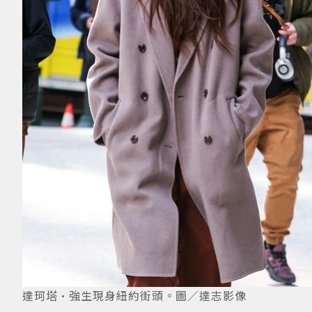
達珂塔·強生現身紐約街頭。圖／達志影像