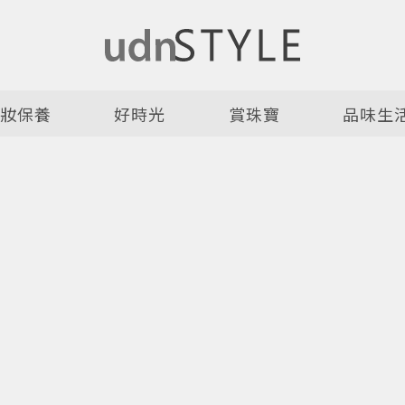
美妝保養
好時光
賞珠寶
品味生