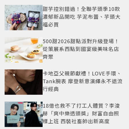
甜芋控別錯過！全聯芋頭季10款
濃郁新品開吃 芋泥布蕾、芋頭大
福必買
500甜2026甜點派對升級登場！
從策展系西點到國宴級美味名店
齊聚
卡地亞父親節獻禮！LOVE手環、
Tank腕表 摩登新意演繹永不退流
行經典
18億也救不了打工人體質？李浚
赫「爽中樂透頭獎」財富自由照
樣上班 西裝社畜帥出新高度