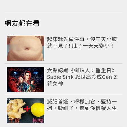
網友都在看
PR
起床就先做件事，沒三天小腹
就不見了! 肚子一天天變小！
六點認識《蜘蛛人：重生日》
Sadie Sink 厭世高冷成Gen Z
新女神
PR
減肥首選，檸檬加它，堅持一
週，腰細了，瘦到你懷疑人生