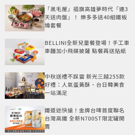
「黑毛屋」插旗高雄夢時代「連3
天送肉盤」！ 樂多多送40組鐵板
燒套餐
BELLINI全新兒童餐登場！手工車
車麵加小飛碟披薩 點餐再送貼紙
中秋送禮不踩雷 新光三越255款
好禮：人氣蛋黃酥、台日韓美食
一站滿足
鐵道迷快搶！金牌台啤首度聯名
台灣高鐵 全新N700ST限定罐開
賣