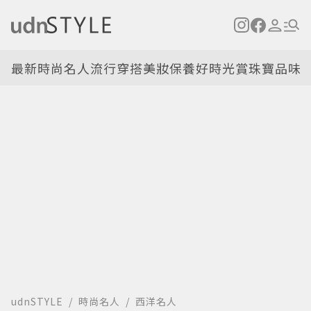
最新
時尚名人
流行穿搭
美妝保養
好時光
賞珠寶
品味
udnSTYLE
時尚名人
西洋名人