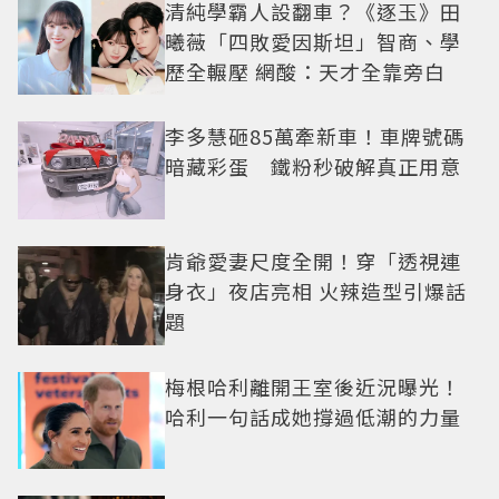
清純學霸人設翻車？《逐玉》田
曦薇「四敗愛因斯坦」智商、學
歷全輾壓 網酸：天才全靠旁白
李多慧砸85萬牽新車！車牌號碼
暗藏彩蛋 鐵粉秒破解真正用意
肯爺愛妻尺度全開！穿「透視連
身衣」夜店亮相 火辣造型引爆話
題
梅根哈利離開王室後近況曝光！
哈利一句話成她撐過低潮的力量