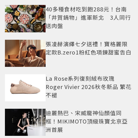
40多種食材吃到飽288元！台南
「井賀鍋物」進軍新北 3人同行
送肉盤
張凌赫演繹七夕送禮！寶格麗限
定款B.zero1粉紅色項鍊甜蜜告白
La Rose系列復刻絨布玫瑰
Roger Vivier 2026秋冬新品 繁花
不褪
迪麗熱巴、宋威龍神仙顏值同
框！MIKIMOTO頂級珠寶北京亞
洲首展