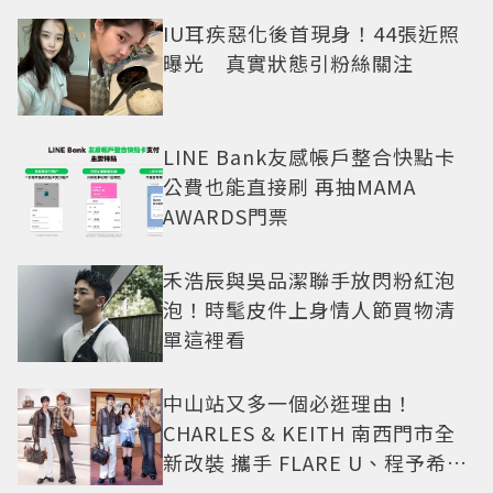
IU耳疾惡化後首現身！44張近照
曝光 真實狀態引粉絲關注
LINE Bank友感帳戶整合快點卡
公費也能直接刷 再抽MAMA
AWARDS門票
禾浩辰與吳品潔聯手放閃粉紅泡
泡！時髦皮件上身情人節買物清
單這裡看
中山站又多一個必逛理由！
CHARLES & KEITH 南西門市全
新改裝 攜手 FLARE U、程予希演
繹秋季時尚