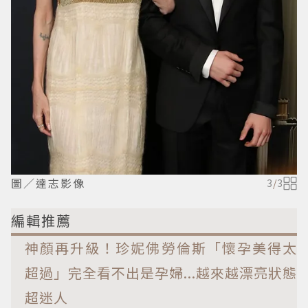
圖／達志影像
3
/
3
編輯推薦
神顏再升級！珍妮佛勞倫斯「懷孕美得太
超過」完全看不出是孕婦...越來越漂亮狀態
超迷人