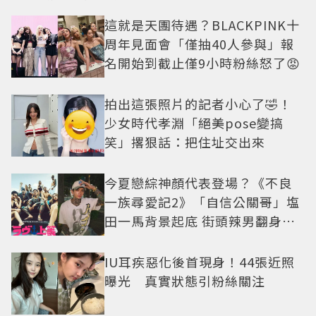
這就是天團待遇？BLACKPINK十
周年見面會「僅抽40人參與」報
名開始到截止僅9小時粉絲怒了😡
拍出這張照片的記者小心了🤣！
少女時代孝淵「絕美pose變搞
笑」撂狠話：把住址交出來
今夏戀綜神顏代表登場？《不良
一族尋愛記2》「自信公關哥」塩
田一馬背景起底 街頭辣男翻身當
老闆
IU耳疾惡化後首現身！44張近照
曝光 真實狀態引粉絲關注