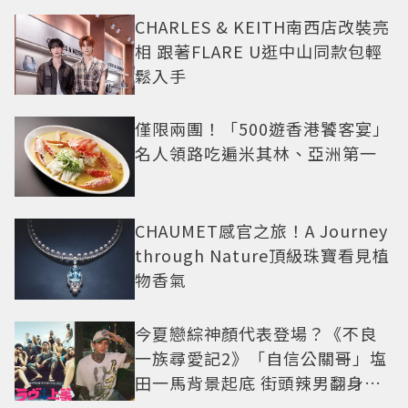
CHARLES & KEITH南西店改裝亮
相 跟著FLARE U逛中山同款包輕
鬆入手
僅限兩團！「500遊香港饕客宴」
名人領路吃遍米其林、亞洲第一
CHAUMET感官之旅！A Journey
through Nature頂級珠寶看見植
物香氣
今夏戀綜神顏代表登場？《不良
一族尋愛記2》「自信公關哥」塩
田一馬背景起底 街頭辣男翻身當
老闆