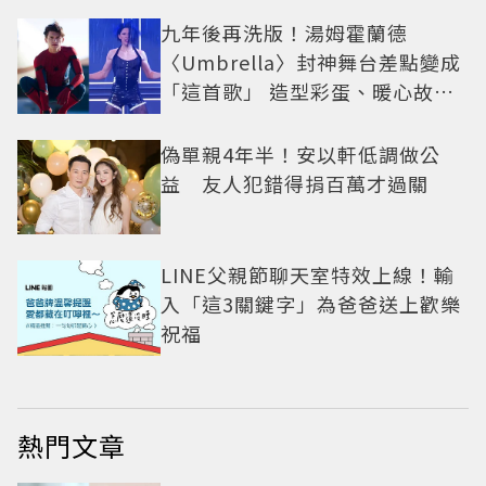
九年後再洗版！湯姆霍蘭德
〈Umbrella〉封神舞台差點變成
「這首歌」 造型彩蛋、暖心故事
一次公開
偽單親4年半！安以軒低調做公
益 友人犯錯得捐百萬才過關
LINE父親節聊天室特效上線！輸
入「這3關鍵字」為爸爸送上歡樂
祝福
熱門文章