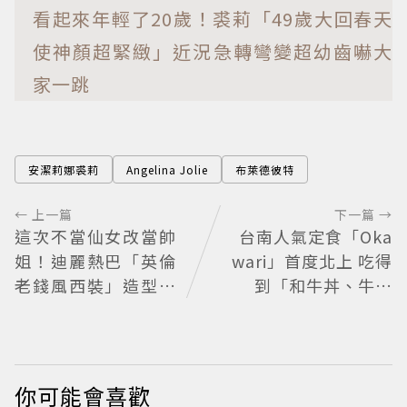
看起來年輕了20歲！裘莉「49歲大回春天
使神顏超緊緻」近況急轉彎變超幼齒嚇大
家一跳
安潔莉娜裘莉
Angelina Jolie
布萊德彼特
← 上一篇
下一篇 →
這次不當仙女改當帥
台南人氣定食「Oka
姐！迪麗熱巴「英倫
wari」首度北上 吃得
老錢風西裝」造型帥
到「和牛丼、牛排
翻 化身馬術師網喊：
丼、咖哩」
現代版李長歌
你可能會喜歡