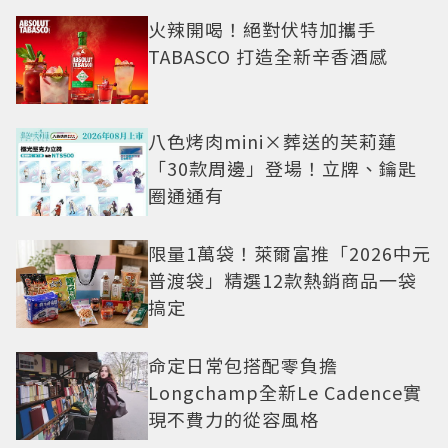
火辣開喝！絕對伏特加攜手
TABASCO 打造全新辛香酒感
八色烤肉mini×葬送的芙莉蓮
「30款周邊」登場！立牌、鑰匙
圈通通有
限量1萬袋！萊爾富推「2026中元
普渡袋」精選12款熱銷商品一袋
搞定
命定日常包搭配零負擔
Longchamp全新Le Cadence實
現不費力的從容風格