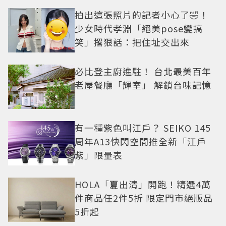
拍出這張照片的記者小心了🤣！
少女時代孝淵「絕美pose變搞
笑」撂狠話：把住址交出來
必比登主廚進駐！ 台北最美百年
老屋餐廳「輝室」 解鎖台味記憶
有一種紫色叫江戶？ SEIKO 145
周年A13快閃空間推全新「江戶
紫」限量表
HOLA「夏出清」開跑！精選4萬
件商品任2件5折 限定門市絕版品
5折起