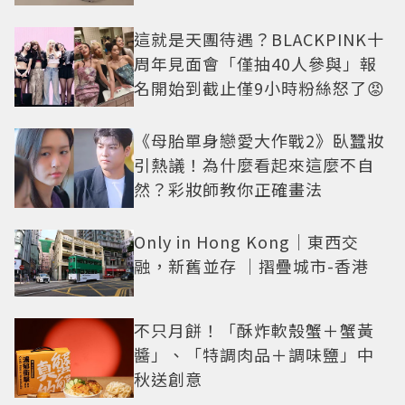
這就是天團待遇？BLACKPINK十
周年見面會「僅抽40人參與」報
名開始到截止僅9小時粉絲怒了😡
《母胎單身戀愛大作戰2》臥蠶妝
引熱議！為什麼看起來這麼不自
然？彩妝師教你正確畫法
Only in Hong Kong｜東西交
融，新舊並存 ｜摺疊城市-香港
不只月餅！「酥炸軟殼蟹＋蟹黃
醬」、「特調肉品＋調味鹽」中
秋送創意