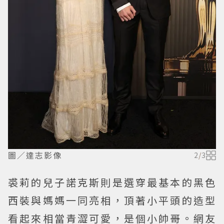
圖／達志影像
2
/
3
裘莉的兒子諾克斯則是選穿最基本的黑色
西裝與媽媽一同亮相，頂著小平頭的造型
看起來相當青澀可愛，是個小帥哥。網友