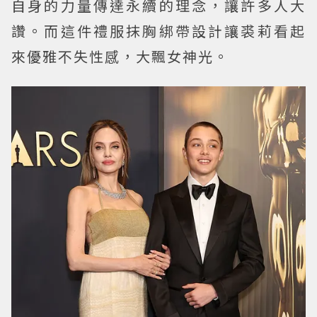
自身的力量傳達永續的理念，讓許多人大
讚。而這件禮服抹胸綁帶設計讓裘莉看起
來優雅不失性感，大飄女神光。