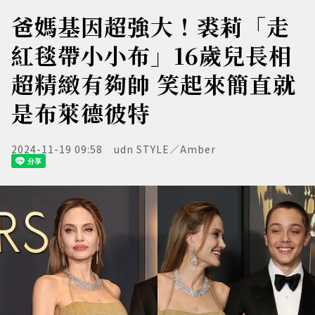
爸媽基因超強大！裘莉「走
紅毯帶小小布」16歲兒長相
超精緻有夠帥 笑起來簡直就
是布萊德彼特
2024-11-19 09:58
udn STYLE／Amber