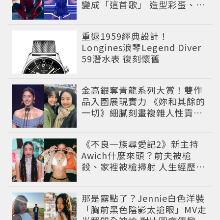
變成「這首歌」 造型彩蛋、暖
心故事一次公開
重返1959經典設計！
Longines浪琴Legend Diver
59潛水表 復刻懷舊
金高銀奪青龍系列大賞！雙作
品入圍展現實力 《妳和其餘的
一切》細膩刻畫複雜人性貢獻
大賞級演技
《不良一族尋愛記2》新主持
Awich什麼來頭？前夫被槍
殺、家裡被槍掃射 人生經歷比
參演者還抓馬！
那是露點了？Jennie白色洋裝
「胸前黑色陰影太搶眼」MV走