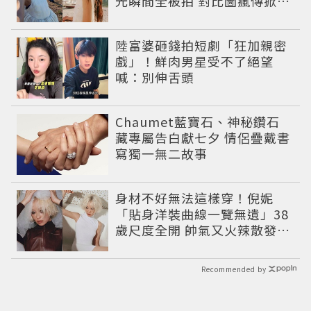
光瞬間全被拍 對比圖瘋傳掀論
戰
陸富婆砸錢拍短劇「狂加親密
戲」！鮮肉男星受不了絕望
喊：別伸舌頭
Chaumet藍寶石、神秘鑽石
藏專屬告白獻七夕 情侶疊戴書
寫獨一無二故事
身材不好無法這樣穿！倪妮
「貼身洋裝曲線一覽無遺」38
歲尺度全開 帥氣又火辣散發獨
特魅力
Recommended by