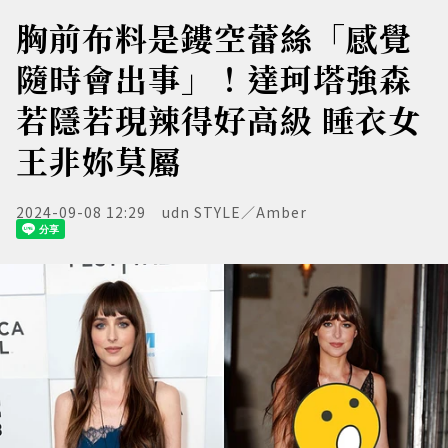
胸前布料是鏤空蕾絲「感覺
隨時會出事」！達珂塔強森
若隱若現辣得好高級 睡衣女
王非妳莫屬
2024-09-08 12:29
udn STYLE／Amber