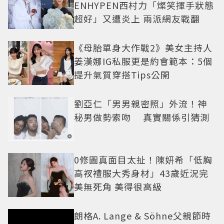
ENHYPEN西村力「燦笑揮手狀態
超好」又遭炎上 兩派網友戰翻
《母胎單身大作戰2》美女主持人
姜漢娜IG私服更是約會範本：5個
提升氣質穿搭Tips公開
劉亞仁「男男親密照」外流！神
秘男做勢索吻 真實關係引猜測
0修圖真面目太扯！陳妍希「低胸
高衩禮服大秀身材」43歲近況完
美無死角 美得很高級
朗格A. Lange & Söhne父親節時