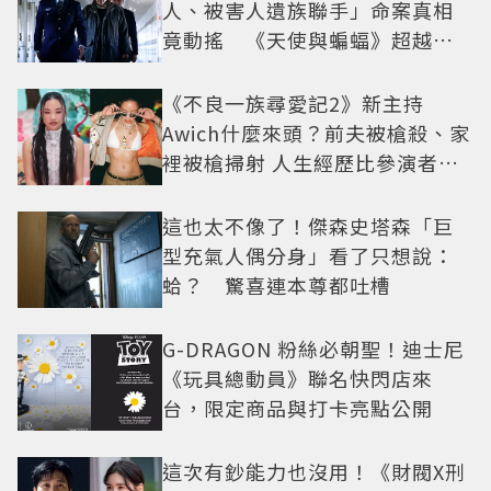
人、被害人遺族聯手」命案真相
竟動搖 《天使與蝙蝠》超越懸
疑框架展開
《不良一族尋愛記2》新主持
Awich什麼來頭？前夫被槍殺、家
裡被槍掃射 人生經歷比參演者還
抓馬！
這也太不像了！傑森史塔森「巨
型充氣人偶分身」看了只想說：
蛤？ 驚喜連本尊都吐槽
G-DRAGON 粉絲必朝聖！迪士尼
《玩具總動員》聯名快閃店來
台，限定商品與打卡亮點公開
這次有鈔能力也沒用！《財閥X刑