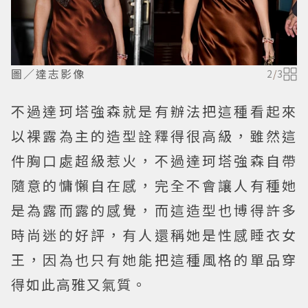
圖／達志影像
2
/
3
不過達珂塔強森就是有辦法把這種看起來
以裸露為主的造型詮釋得很高級，雖然這
件胸口處超級惹火，不過達珂塔強森自帶
隨意的慵懶自在感，完全不會讓人有種她
是為露而露的感覺，而這造型也博得許多
時尚迷的好評，有人還稱她是性感睡衣女
王，因為也只有她能把這種風格的單品穿
得如此高雅又氣質。