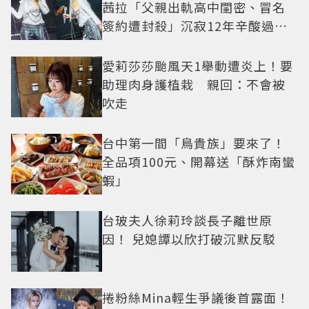
茜拉「父親出軌高中閨密、冒名
簽約遭封殺」沉寂12年辛酸過往
曝光
愛莉莎莎颱風天1舉動遭炎上！要
助理肉身護植栽 親回：不會被
吹走
台中第一間「鳥貴族」要來了！
全品項100元、開幕送「酥炸南蠻
蝦」
台玻夫人徐莉玲談長子離世原
因！ 兒媳譚以欣打破沉默反駁
捲粉絲Mina輕生爭議後首露面！