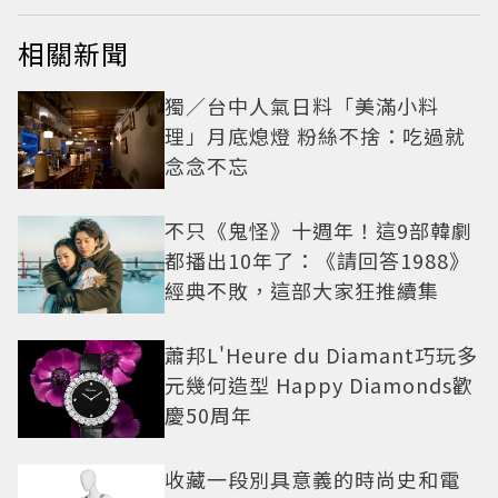
相關新聞
獨／台中人氣日料「美滿小料
理」月底熄燈 粉絲不捨：吃過就
念念不忘
不只《鬼怪》十週年！這9部韓劇
都播出10年了：《請回答1988》
經典不敗，這部大家狂推續集
蕭邦L'Heure du Diamant巧玩多
元幾何造型 Happy Diamonds歡
慶50周年
收藏一段別具意義的時尚史和電