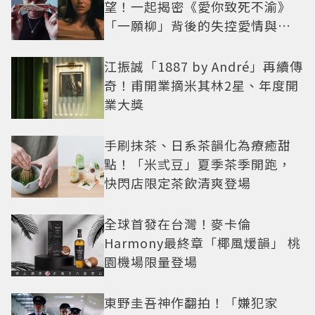
望！一起揭密《愛你致死不渝》
「一願柳」背後的失控愛情與爆
紅之路
江振誠「1887 by André」再續傳
奇！甫開業摘米其林2星、年度開
業大獎
手刷抹茶、日系茶韻化為療癒甜
點！「米弎豆」夏季茶季開跑，
快閃店限定茶飲清爽登場
全球首發在台灣！麥卡倫
Harmony最終章「椰風煖韻」 桃
園機場限量登場
東野圭吾神作翻拍！「嫌犯家