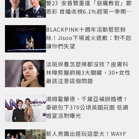
警2》安普賢重逢「惡魔教官」鄭
恩彩 首播收視6.1%超第一季開紅
盤
BLACKPINK十週年活動惹怒粉
絲！Jisoo下場滅火道歉：對不起
讓你們失望
淡斑保養怎麼擦都沒效？皮膚科
林暐熙醫師揭3大關鍵，30+女性
最該注意這個問題
湯姆霍蘭德、千黛亞補辦婚禮！
豪砸包下370公頃英國莊園 低調
婚宴派對曝光
新人男團出道玩這麼大！WAYF