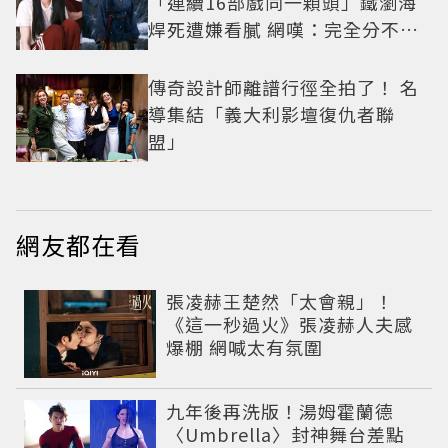
「連續16部戲同一顆頭」鐵瀏海
焊死遭嫌看膩 網嘆：完全分不出
角色
傳奇設計師離譜行徑全拍了！ 名
導集結「義大利影壇復仇者聯
盟」
網友都在看
張凌赫王楚然「太會親」！
《這一秒過火》張凌赫人夫感
爆棚 網喊太有氛圍
九年後再洗版！湯姆霍蘭德
〈Umbrella〉封神舞台差點