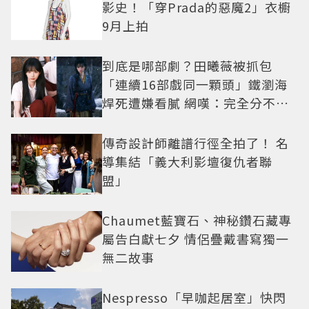
影史！「穿Prada的惡魔2」衣櫥
9月上拍
到底是哪部劇？田曦薇被抓包
「連續16部戲同一顆頭」鐵瀏海
焊死遭嫌看膩 網嘆：完全分不出
角色
傳奇設計師離譜行徑全拍了！ 名
導集結「義大利影壇復仇者聯
盟」
Chaumet藍寶石、神秘鑽石藏專
屬告白獻七夕 情侶疊戴書寫獨一
無二故事
Nespresso「早咖起居室」快閃