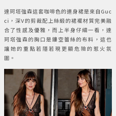
達珂塔強森這套咖啡色的連身裙是來自Guc
ci，深V的剪裁配上絲緞的裙襬材質完美融
合了性感及優雅，而上半身仔細一看，達
珂塔強森的胸口是鏤空蕾絲的布料，這也
讓她的重點若隱若現更顯危險的惹火氛
圍。