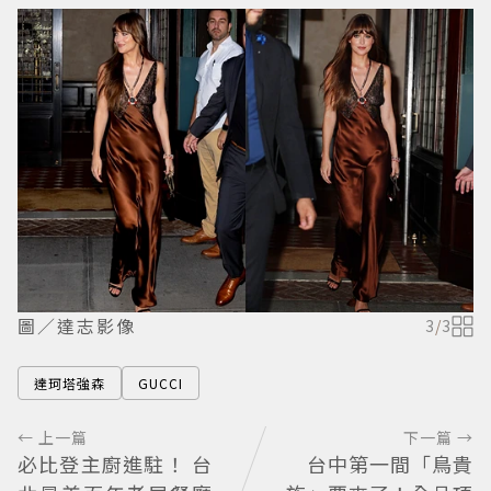
圖／達志影像
3
/
3
達珂塔強森
GUCCI
← 上一篇
下一篇 →
必比登主廚進駐！ 台
台中第一間「鳥貴