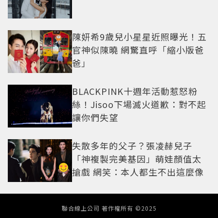
陳妍希9歲兒小星星近照曝光！五
官神似陳曉 網驚直呼「縮小版爸
爸」
BLACKPINK十週年活動惹怒粉
絲！Jisoo下場滅火道歉：對不起
讓你們失望
失散多年的父子？張凌赫兒子
「神複製完美基因」萌娃顏值太
搶戲 網笑：本人都生不出這麼像
聯合線上公司 著作權所有 ©2025