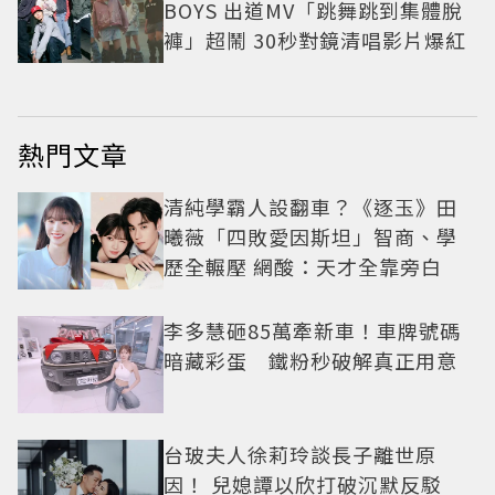
BOYS 出道MV「跳舞跳到集體脫
褲」超鬧 30秒對鏡清唱影片爆紅
熱門文章
清純學霸人設翻車？《逐玉》田
曦薇「四敗愛因斯坦」智商、學
歷全輾壓 網酸：天才全靠旁白
李多慧砸85萬牽新車！車牌號碼
暗藏彩蛋 鐵粉秒破解真正用意
台玻夫人徐莉玲談長子離世原
因！ 兒媳譚以欣打破沉默反駁