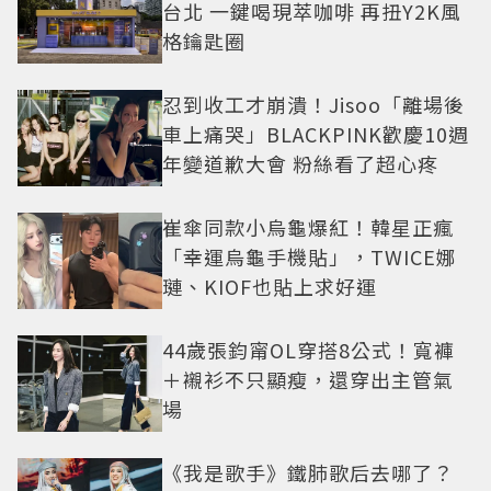
台北 一鍵喝現萃咖啡 再扭Y2K風
格鑰匙圈
忍到收工才崩潰！Jisoo「離場後
車上痛哭」BLACKPINK歡慶10週
年變道歉大會 粉絲看了超心疼
崔傘同款小烏龜爆紅！韓星正瘋
「幸運烏龜手機貼」，TWICE娜
璉、KIOF也貼上求好運
44歲張鈞甯OL穿搭8公式！寬褲
＋襯衫不只顯瘦，還穿出主管氣
場
《我是歌手》鐵肺歌后去哪了？