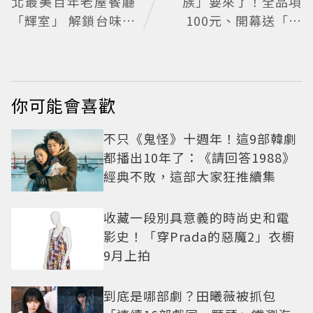
北最美百年老屋餐廳
族」要來了！全品項
「輝室」 解鎖台味記
100元、開幕送「酥
憶
炸南蠻蝦」
你可能會喜歡
不只《鬼怪》十週年！這9部韓劇
都播出10年了：《請回答1988》
經典不敗，這部大家狂推續集
收藏一段別具意義的時尚史和電
影史！「穿Prada的惡魔2」衣櫥
9月上拍
到底是哪部劇？田曦薇被抓包