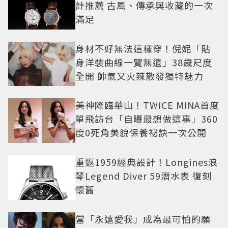
計推薦 古風、傳承與收藏的一次
滿足
身材不好無法這樣穿！倪妮「貼
身洋裝曲線一覽無遺」38歲尺度
全開 帥氣又火辣散發獨特魅力
美神降臨華山！TWICE MINA首度
單飛訪台「自曝最想做這事」360
度0死角美貌保養祕訣一次公開
重返1959經典設計！Longines浪
琴Legend Diver 59潛水表 復刻
懷舊
當「永遠愛我」成為最可怕的願