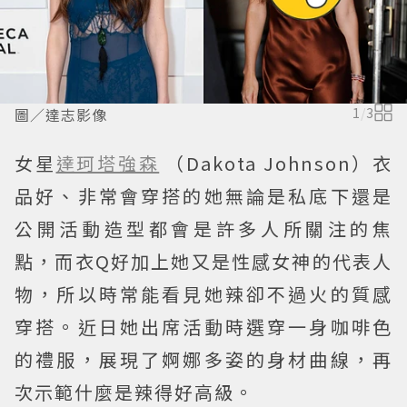
圖／達志影像
1
/
3
女星
達珂塔強森
（Dakota Johnson）衣
品好、非常會穿搭的她無論是私底下還是
公開活動造型都會是許多人所關注的焦
點，而衣Q好加上她又是性感女神的代表人
物，所以時常能看見她辣卻不過火的質感
穿搭。近日她出席活動時選穿一身咖啡色
的禮服，展現了婀娜多姿的身材曲線，再
次示範什麼是辣得好高級。