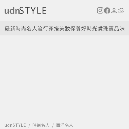
最新
時尚名人
流行穿搭
美妝保養
好時光
賞珠寶
品味
udnSTYLE
時尚名人
西洋名人