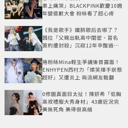
車上痛哭」BLACKPINK歡慶10週
年變道歉大會 粉絲看了超心疼
《我是歌手》鐵肺歌后去哪了？
茜拉「父親出軌高中閨密、冒名
簽約遭封殺」沉寂12年辛酸過往
曝光
捲粉絲Mina輕生爭議後首露面！
ENHYPEN西村力「燦笑揮手狀態
超好」又遭炎上 兩派網友戰翻
0修圖真面目太扯！陳妍希「低胸
高衩禮服大秀身材」43歲近況完
美無死角 美得很高級