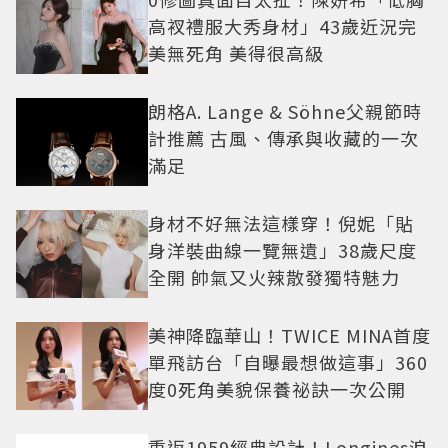
高衩禮服大秀身材」43歲近況完
美無死角 美得很高級
朗格A. Lange & Söhne父親節時
計推薦 古風、傳承與收藏的一次
滿足
身材不好無法這樣穿！倪妮「貼
身洋裝曲線一覽無遺」38歲尺度
全開 帥氣又火辣散發獨特魅力
美神降臨華山！TWICE MINA首度
單飛訪台「自曝最想做這事」360
度0死角美貌保養祕訣一次公開
重返1959經典設計！Longines浪