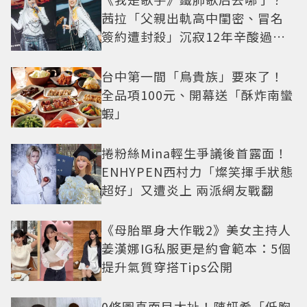
茜拉「父親出軌高中閨密、冒名
簽約遭封殺」沉寂12年辛酸過往
曝光
台中第一間「鳥貴族」要來了！
全品項100元、開幕送「酥炸南蠻
蝦」
捲粉絲Mina輕生爭議後首露面！
ENHYPEN西村力「燦笑揮手狀態
超好」又遭炎上 兩派網友戰翻
《母胎單身大作戰2》美女主持人
姜漢娜IG私服更是約會範本：5個
提升氣質穿搭Tips公開
0修圖真面目太扯！陳妍希「低胸