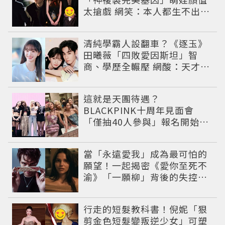
太搶戲 網笑：本人都生不出這
麼像
清純學霸人設翻車？《逐玉》
田曦薇「四敗愛因斯坦」智
商、學歷全輾壓 網酸：天才全
靠旁白
這就是天團待遇？
BLACKPINK十周年見面會
「僅抽40人參與」報名開始到
截止僅9小時粉絲怒了😡
當「永遠愛我」成為最可怕的
願望！一起揭密《愛你至死不
渝》「一願柳」背後的失控愛
情與爆紅之路
行走的短髮教科書！倪妮「狠
剪金色短髮變叛逆少女」可塑