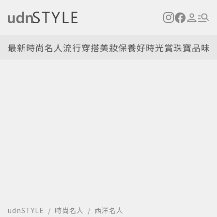
最新
時尚名人
流行穿搭
美妝保養
好時光
賞珠寶
品味
udnSTYLE
時尚名人
西洋名人