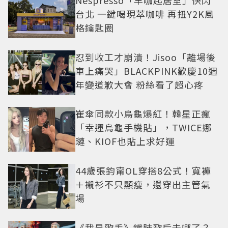
台北 一鍵喝現萃咖啡 再扭Y2K風
格鑰匙圈
忍到收工才崩潰！Jisoo「離場後
車上痛哭」BLACKPINK歡慶10週
年變道歉大會 粉絲看了超心疼
崔傘同款小烏龜爆紅！韓星正瘋
「幸運烏龜手機貼」，TWICE娜
璉、KIOF也貼上求好運
44歲張鈞甯OL穿搭8公式！寬褲
＋襯衫不只顯瘦，還穿出主管氣
場
《我是歌手》鐵肺歌后去哪了？