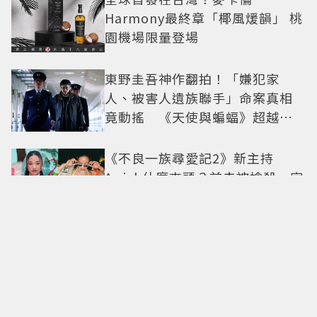
Harmony最終章「椰風煖韻」 桃
園機場限量登場
東野圭吾神作翻拍！「嫌犯家
人、被害人遺族聯手」命案真相
竟動搖 《天使與蝙蝠》超越懸
疑框架展開
《不良一族尋愛記2》新主持
Awich什麼來頭？前夫被槍殺、家
裡被槍掃射 人生經歷比參演者還
抓馬！
這也太不像了！傑森史塔森「巨
型充氣人偶分身」看了只想說：
蛤？ 驚喜連本尊都吐槽
G-DRAGON 粉絲必朝聖！迪士尼