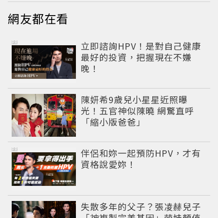
網友都在看
PR
立即諮詢HPV！是對自己健康
最好的投資，把握現在不嫌
晚！
陳妍希9歲兒小星星近照曝
光！五官神似陳曉 網驚直呼
「縮小版爸爸」
PR
伴侶和妳一起預防HPV，才有
資格說愛妳！
失散多年的父子？張凌赫兒子
「神複製完美基因」萌娃顏值