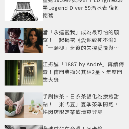
琴Legend Diver 59潛水表 復刻
懷舊
當「永遠愛我」成為最可怕的願
望！一起揭密《愛你致死不渝》
「一願柳」背後的失控愛情與爆
紅之路
江振誠「1887 by André」再續傳
奇！甫開業摘米其林2星、年度開
業大獎
手刷抹茶、日系茶韻化為療癒甜
點！「米弎豆」夏季茶季開跑，
快閃店限定茶飲清爽登場
全球首發在台灣！麥卡倫