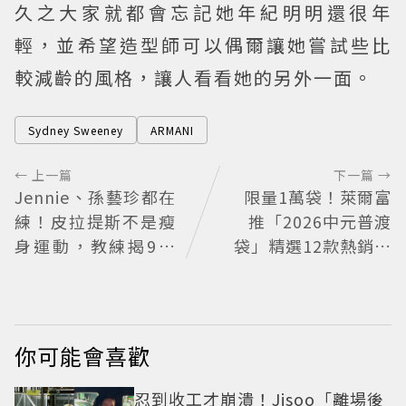
久之大家就都會忘記她年紀明明還很年
輕，並希望造型師可以偶爾讓她嘗試些比
較減齡的風格，讓人看看她的另外一面。
Sydney Sweeney
ARMANI
← 上一篇
下一篇 →
Jennie、孫藝珍都在
限量1萬袋！萊爾富
練！皮拉提斯不是瘦
推「2026中元普渡
身運動，教練揭9大
袋」精選12款熱銷商
迷思、選課真相
品一袋搞定
你可能會喜歡
忍到收工才崩潰！Jisoo「離場後