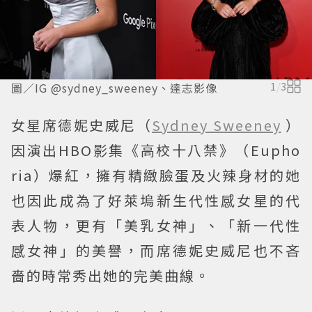
圖／IG @sydney_sweeney、達志影像
1
/
3
女星席德妮史威尼（
Sydney Sweeney
）
因演出HBO影集《高校十八禁》（Eupho
ria）爆紅，擁有精緻臉蛋及火辣身材的她
也因此成為了好萊塢新生代性感女星的代
表人物，更有「美乳女神」、「新一代性
感女神」的美譽，而席德妮史威尼也不吝
嗇的時常秀出她的完美曲線。