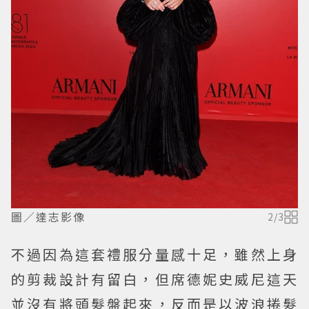
圖／達志影像
2
/
3
不過因為這套禮服分量感十足，雖然上身
的剪裁設計有留白，但席德妮史威尼這天
並沒有將頭髮盤起來，反而是以波浪捲髮