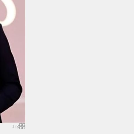
1
/
8