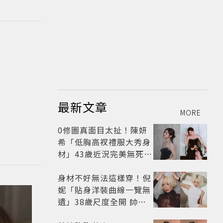
最新文章
MORE
0修圖真面目太扯！陳妍
希「低胸高衩禮服大秀身
材」43歲近況完美無死角
美得很高級
身材不好無法這樣穿！倪
妮「貼身洋裝曲線一覽無
遺」38歲尺度全開 帥氣
又火辣散發獨特魅力