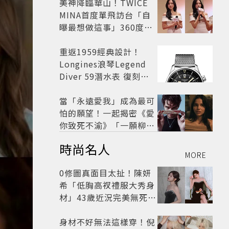
美神降臨華山！TWICE
MINA首度單飛訪台「自
曝最想做這事」360度0
死角美貌保養祕訣一次公
開
重返1959經典設計！
Longines浪琴Legend
Diver 59潛水表 復刻懷
舊
當「永遠愛我」成為最可
怕的願望！一起揭密《愛
你致死不渝》「一願柳」
背後的失控愛情與爆紅之
時尚名人
路
MORE
0修圖真面目太扯！陳妍
希「低胸高衩禮服大秀身
材」43歲近況完美無死角
美得很高級
身材不好無法這樣穿！倪