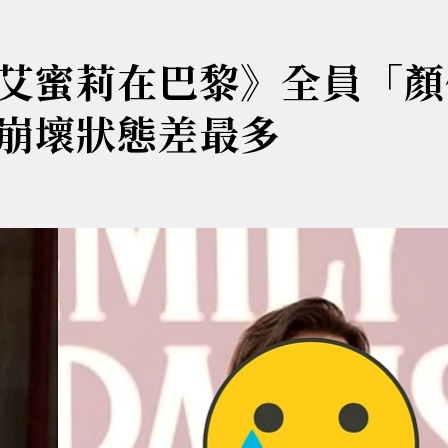
艾蜜莉在巴黎》全員「顏
崩壞狀態差最多