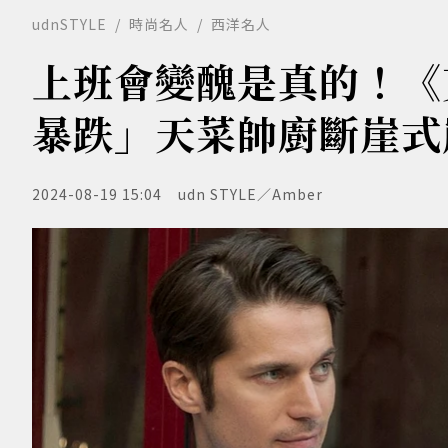
udnSTYLE
時尚名人
西洋名人
上班會變醜是真的！《
暴跌」天菜帥廚斷崖式
2024-08-19 15:04
udn STYLE／Amber