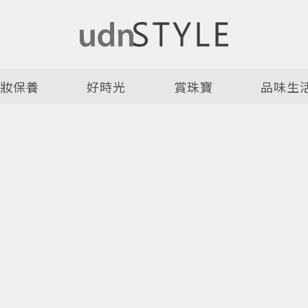
美妝保養
好時光
賞珠寶
品味生