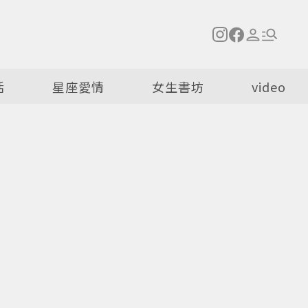
活
星座愛情
女生書坊
video