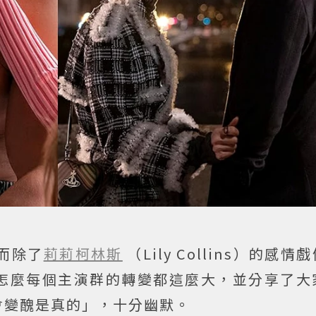
，而除了
莉莉柯林斯
（Lily Collins）的感
怎麼每個主演群的轉變都這麼大，並分享了大
會變醜是真的」，十分幽默。