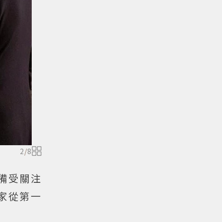
2
/
8
情戲備受關注
家從第一