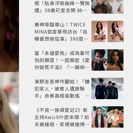
妮「貼身洋裝曲線一覽無
遺」38歲尺度全開 帥氣
又火辣散發獨特魅力
美神降臨華山！TWICE
MINA首度單飛訪台「自
曝最想做這事」360度0
死角美貌保養祕訣一次公
開
當「永遠愛我」成為最可
怕的願望！一起揭密《愛
你致死不渝》「一願柳」
背後的失控愛情與爆紅之
路
東野圭吾神作翻拍！「嫌
犯家人、被害人遺族聯
手」命案真相竟動搖
《天使與蝙蝠》超越懸疑
框架展開
《不良一族尋愛記2》新
主持Awich什麼來頭？前
夫被槍殺、家裡被槍掃射
人生經歷比參演者還抓