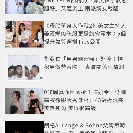
ENHYPEN西村力「燦笑揮手狀態
超好」又遭炎上 兩派網友戰翻
《母胎單身大作戰2》美女主持人
姜漢娜IG私服更是約會範本：5個
提升氣質穿搭Tips公開
劉亞仁「男男親密照」外流！神
秘男做勢索吻 真實關係引猜測
0修圖真面目太扯！陳妍希「低胸
高衩禮服大秀身材」43歲近況完
美無死角 美得很高級
朗格A. Lange & Söhne父親節時