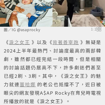
圖／IG @asaprocky
1
/
2
《
淚之女王
》以及《
背著善宰跑
》無疑是
2024上半年最熱門、討論度最高的兩部韓
劇，雖然都已經完結一段時間，但是相關
的討論話題仍居高不下，許多劇迷們甚至
已經2刷、3刷。其中，《淚之女王》的魅
力就連
蕾哈娜
的老公也抵擋不了，近日被
眼尖的網友發現A$AP Rocky在育兒時電視
所播放的就是《淚之女王》。