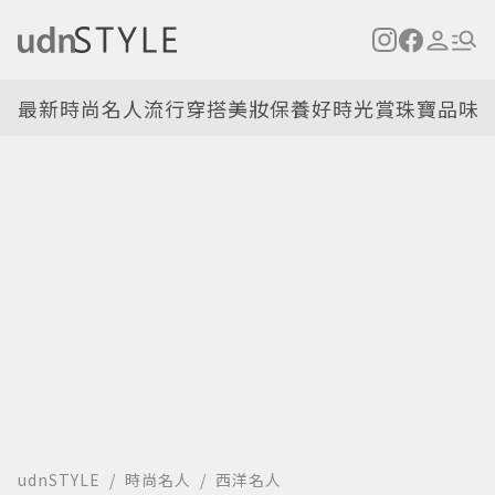
最新
時尚名人
流行穿搭
美妝保養
好時光
賞珠寶
品味
udnSTYLE
時尚名人
西洋名人