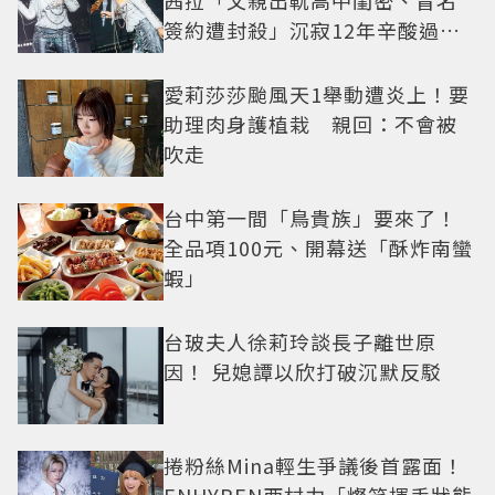
茜拉「父親出軌高中閨密、冒名
簽約遭封殺」沉寂12年辛酸過往
曝光
愛莉莎莎颱風天1舉動遭炎上！要
助理肉身護植栽 親回：不會被
吹走
台中第一間「鳥貴族」要來了！
全品項100元、開幕送「酥炸南蠻
蝦」
台玻夫人徐莉玲談長子離世原
因！ 兒媳譚以欣打破沉默反駁
捲粉絲Mina輕生爭議後首露面！