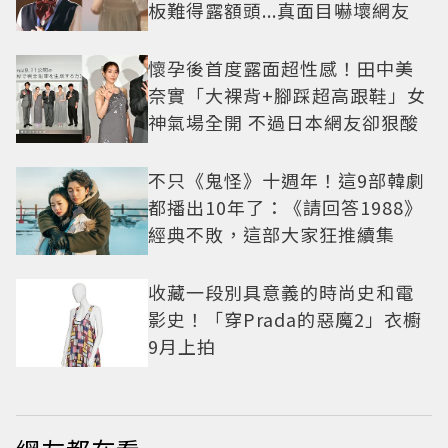
板難得露額頭...真面目嚇壞網友
懷孕後首度露面超性感！田中美
奈實「大裸背+腳踩超高跟鞋」女
神氣場全開 不過日本網友卻狠酸
不只《鬼怪》十週年！這9部韓劇
都播出10年了：《請回答1988》
經典不敗，這部大家狂推續集
收藏一段別具意義的時尚史和電
影史！「穿Prada的惡魔2」衣櫥
9月上拍