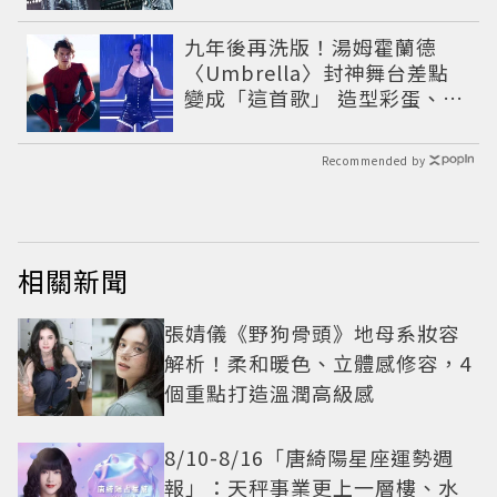
年辛酸過往曝光
九年後再洗版！湯姆霍蘭德
〈Umbrella〉封神舞台差點
變成「這首歌」 造型彩蛋、暖
心故事一次公開
Recommended by
相關新聞
張婧儀《野狗骨頭》地母系妝容
解析！柔和暖色、立體感修容，4
個重點打造溫潤高級感
8/10-8/16「唐綺陽星座運勢週
報」：天秤事業更上一層樓、水