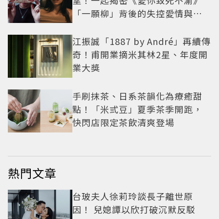
「一願柳」背後的失控愛情與爆
紅之路
江振誠「1887 by André」再續傳
奇！甫開業摘米其林2星、年度開
業大獎
手刷抹茶、日系茶韻化為療癒甜
點！「米弎豆」夏季茶季開跑，
快閃店限定茶飲清爽登場
熱門文章
台玻夫人徐莉玲談長子離世原
因！ 兒媳譚以欣打破沉默反駁