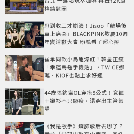
台北 一鍵喝現萃咖啡 再扭Y2K風
格鑰匙圈
忍到收工才崩潰！Jisoo「離場後
車上痛哭」BLACKPINK歡慶10週
年變道歉大會 粉絲看了超心疼
崔傘同款小烏龜爆紅！韓星正瘋
「幸運烏龜手機貼」，TWICE娜
璉、KIOF也貼上求好運
44歲張鈞甯OL穿搭8公式！寬褲
＋襯衫不只顯瘦，還穿出主管氣
場
《我是歌手》鐵肺歌后去哪了？