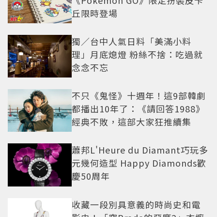
《Pokémon GO》限定扮裝皮卡
丘限時登場
獨／台中人氣日料「美滿小料
理」月底熄燈 粉絲不捨：吃過就
念念不忘
不只《鬼怪》十週年！這9部韓劇
都播出10年了：《請回答1988》
經典不敗，這部大家狂推續集
蕭邦L'Heure du Diamant巧玩多
元幾何造型 Happy Diamonds歡
慶50周年
收藏一段別具意義的時尚史和電