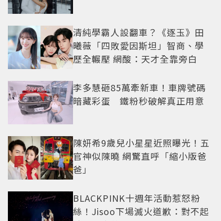
清純學霸人設翻車？《逐玉》田
曦薇「四敗愛因斯坦」智商、學
歷全輾壓 網酸：天才全靠旁白
李多慧砸85萬牽新車！車牌號碼
暗藏彩蛋 鐵粉秒破解真正用意
陳妍希9歲兒小星星近照曝光！五
官神似陳曉 網驚直呼「縮小版爸
爸」
BLACKPINK十週年活動惹怒粉
絲！Jisoo下場滅火道歉：對不起