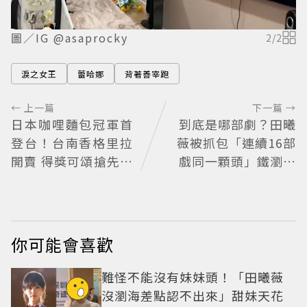
圖／IG @asaprocky
2
/
2
淚之女王
蕾哈娜
背著善宰跑
← 上一篇
下一篇 →
日本咖哩麵包冠軍首
到底是哪部劇？田曦
登台！台南香格里拉
薇被抓包「連續16部
開賣 得獎可頌搶先日
戲同一顆頭」鐵瀏海
本上市
焊死遭嫌看膩 網嘆：
完全分不出角色
你可能會喜歡
難怪不能沒有妹妹頭！「田曦薇
沒瀏海差點認不出來」甜妹天花