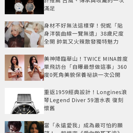
計推薦 古風、傳承與收藏的一次
滿足
身材不好無法這樣穿！倪妮「貼
身洋裝曲線一覽無遺」38歲尺度
全開 帥氣又火辣散發獨特魅力
美神降臨華山！TWICE MINA首度
單飛訪台「自曝最想做這事」360
度0死角美貌保養祕訣一次公開
重返1959經典設計！Longines浪
琴Legend Diver 59潛水表 復刻
懷舊
當「永遠愛我」成為最可怕的願
望！一起揭密《愛你致死不渝》