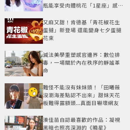
瓶能享受肉體桃花「1星座」感情
防三角關係
又麻又甜！肯德基「青花椒花生
蛋撻」新登場 還能變身七夕蛋撻
花束
減法美學重塑感官邊界：數位排
毒，一場關於內在秩序的靜謐革
命
難怪不能沒有妹妹頭！「田曦薇
沒瀏海差點認不出來」甜妹天花
板難得露額頭...真面目嚇壞網友
湊佳苗自認最喜歡的作品：凝視
黑暗也照亮深淵的《曉星》