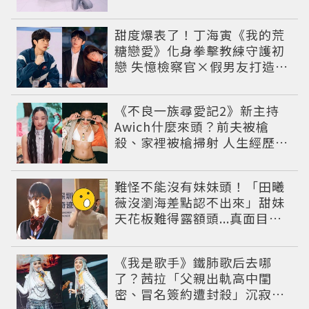
甜度爆表了！丁海寅《我的荒
糖戀愛》化身拳擊教練守護初
戀 失憶檢察官×假男友打造今
夏必看小甜劇
《不良一族尋愛記2》新主持
Awich什麼來頭？前夫被槍
殺、家裡被槍掃射 人生經歷比
參演者還抓馬！
難怪不能沒有妹妹頭！「田曦
薇沒瀏海差點認不出來」甜妹
天花板難得露額頭...真面目嚇
壞網友
《我是歌手》鐵肺歌后去哪
了？茜拉「父親出軌高中閨
密、冒名簽約遭封殺」沉寂12