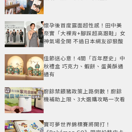
懷孕後首度露面超性感！田中美
奈實「大裸背+腳踩超高跟鞋」女
神氣場全開 不過日本網友卻狠酸
佳節送心意！4間「百年歷史」中
秋禮盒 巧克力、蝦餅、蛋黃酥通
通有
廚餘禁餵豬政策上路倒數！廚餘
機補助上限、3大選購攻略一次看
寶可夢世界錦標賽將開打！