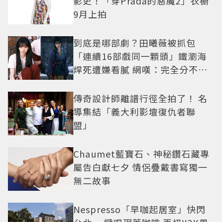
影史！「穿Prada的惡魔2」衣櫥
9月上拍
到底是哪部劇？田曦薇被抓包
「連續16部戲同一顆頭」鐵瀏海
焊死遭嫌看膩 網嘆：完全分不出
角色
傳奇設計師離譜行徑全拍了！ 名
導集結「義大利影壇復仇者聯
盟」
Chaumet藍寶石、神秘鑽石藏專
屬告白獻七夕 情侶疊戴書寫獨一
無二故事
Nespresso「早咖起居室」快閃