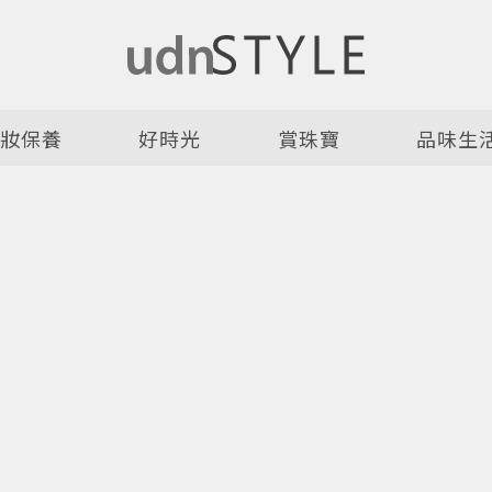
美妝保養
好時光
賞珠寶
品味生