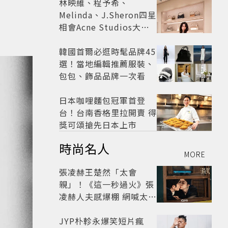
林映維、程予希、
Melinda、J.Sheron四星
相會Acne Studios大曬
北歐潮
韓國首爾必逛時髦品牌45
選！當地編輯推薦服裝、
包包、飾品品牌一次看
日本咖哩麵包冠軍首登
台！台南香格里拉開賣 得
獎可頌搶先日本上市
時尚名人
MORE
張凌赫王楚然「太會
親」！《這一秒過火》張
凌赫人夫感爆棚 網喊太有
氛圍
JYP朴軫永爆笑短片瘋