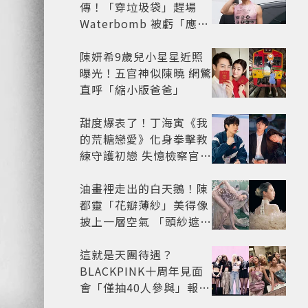
傳！「穿垃圾袋」趕場
Waterbomb 被虧「應該
改名JPG」
陳妍希9歲兒小星星近照
曝光！五官神似陳曉 網驚
直呼「縮小版爸爸」
甜度爆表了！丁海寅《我
的荒糖戀愛》化身拳擊教
練守護初戀 失憶檢察官×
假男友打造今夏必看小甜
劇
油畫裡走出的白天鵝！陳
都靈「花瓣薄紗」美得像
披上一層空氣 「頭紗遮
面」玩出新花樣朦朧美感
太仙
這就是天團待遇？
BLACKPINK十周年見面
會「僅抽40人參與」報名
開始到截止僅9小時粉絲