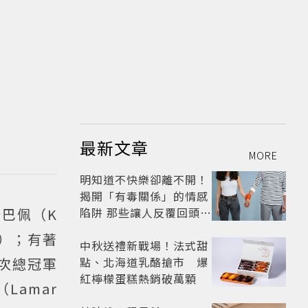
最新文章
MORE
明知道不快樂卻離不開！
揭開「有毒關係」的情感
巴佩（K
陷阱 那些讓人反覆回頭的
「毒愛」為何比菸還難
r）；有著
戒？
中秋送禮新戰場！法式甜
四次總冠軍
點、北海道乳酪搶市 爆
紅檸檬蛋糕熱銷破萬顆
Lamar