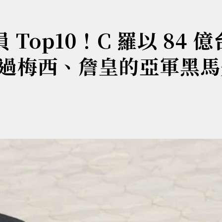
 Top10！C 羅以 84 
過梅西、詹皇的亞軍黑馬