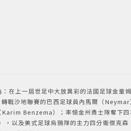
為：在上一屆世足中大放異彩的法國足球金童姆
合約金轉戰沙地聯賽的巴西足球員內馬爾（Neyma
arim Benzema）；率領金州勇士隊奪下
rry），以及美式足球烏鴉隊的主力四分衛傑克森（