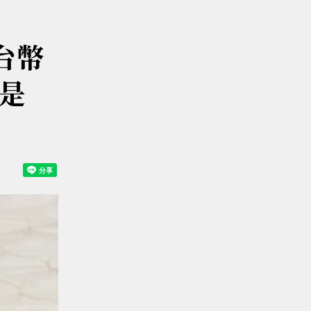
億台幣
是