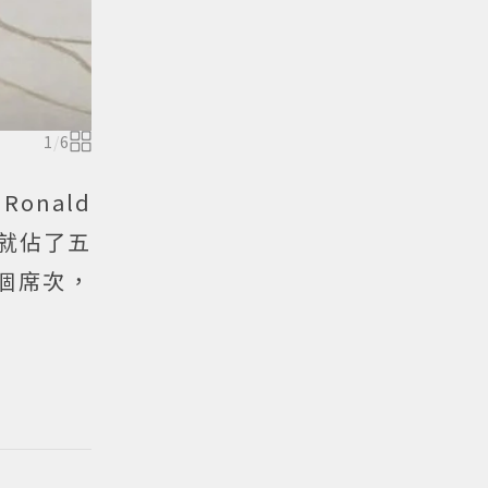
1
/
6
onald
員就佔了五
個席次，