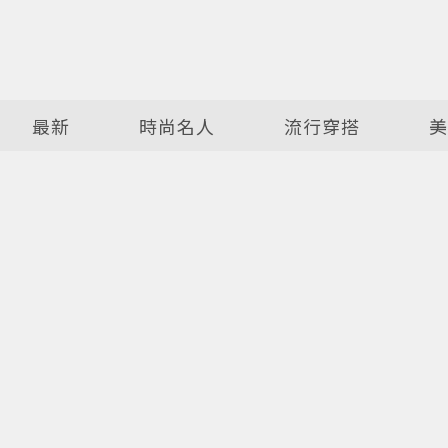
最新
時尚名人
流行穿搭