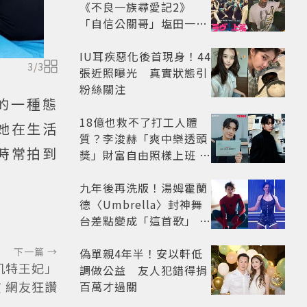
《不良一族尋愛記2》
「自信公關哥」塩田一馬
背景起底 街頭辣男翻身當
老闆
IU耳疾惡化後首現身！44
3
/
3
張近照曝光 真實狀態引
粉絲關注
的一種態
18億也救不了打工人體
她在生活
質？李浚赫「爽中樂透頭
時常拍到
獎」財富自由照樣上班 西
裝社畜帥出新高度
九年後再洗版！湯姆霍蘭
德〈Umbrella〉封神舞
台差點變成「這首歌」 造
型彩蛋、暖心故事一次公
下一篇 →
開
偽單親4年半！安以軒低
凱特王妃」
調做公益 友人犯錯得捐
 網友狂讚
百萬才過關