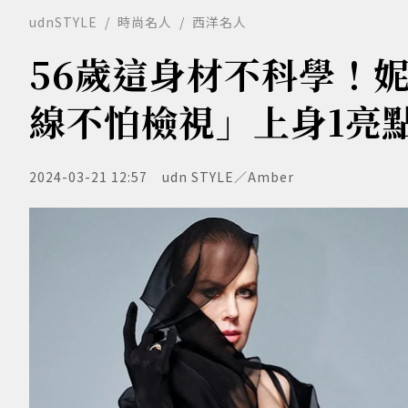
udnSTYLE
時尚名人
西洋名人
56歲這身材不科學！
線不怕檢視」上身1亮
2024-03-21 12:57
udn STYLE／Amber