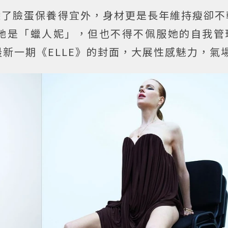
man）除了臉蛋保養得宜外，身材更是長年維持瘦卻
她是「蠟人妮」，但也不得不佩服她的自我管
新一期《ELLE》的封面，大展性感魅力，氣