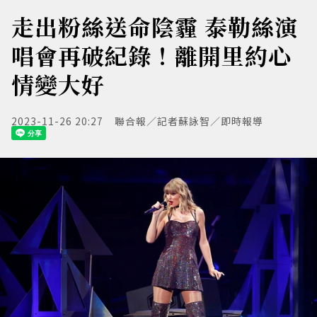
走出粉絲送命陰霾 泰勒絲演
唱會再破紀錄！離開里約心
情變大好
2023-11-26 20:27
聯合報／記者蘇詠智／即時報導