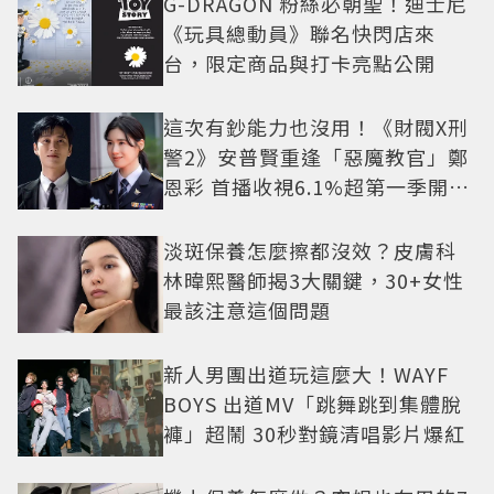
G-DRAGON 粉絲必朝聖！迪士尼
《玩具總動員》聯名快閃店來
台，限定商品與打卡亮點公開
這次有鈔能力也沒用！《財閥X刑
警2》安普賢重逢「惡魔教官」鄭
恩彩 首播收視6.1%超第一季開紅
盤
淡斑保養怎麼擦都沒效？皮膚科
林暐熙醫師揭3大關鍵，30+女性
最該注意這個問題
新人男團出道玩這麼大！WAYF
BOYS 出道MV「跳舞跳到集體脫
褲」超鬧 30秒對鏡清唱影片爆紅