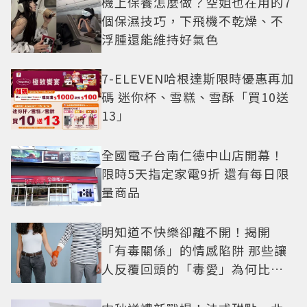
機上保養怎麼做？空姐也在用的7
個保濕技巧，下飛機不乾燥、不
浮腫還能維持好氣色
7-ELEVEN哈根達斯限時優惠再加
碼 迷你杯、雪糕、雪酥「買10送
13」
全國電子台南仁德中山店開幕！
限時5天指定家電9折 還有每日限
量商品
明知道不快樂卻離不開！揭開
「有毒關係」的情感陷阱 那些讓
人反覆回頭的「毒愛」為何比菸
還難戒？