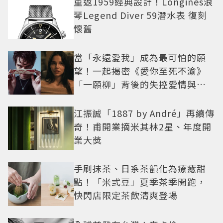
重返1959經典設計！Longines浪
琴Legend Diver 59潛水表 復刻
懷舊
當「永遠愛我」成為最可怕的願
望！一起揭密《愛你至死不渝》
「一願柳」背後的失控愛情與爆
紅之路
江振誠「1887 by André」再續傳
奇！甫開業摘米其林2星、年度開
業大獎
手刷抹茶、日系茶韻化為療癒甜
點！「米弎豆」夏季茶季開跑，
快閃店限定茶飲清爽登場