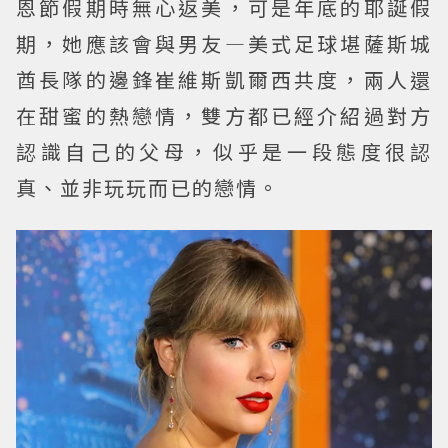
恩節假期時無心返美，可是年底的耶誕假
期，她應該會與男友—美式足球堪薩斯城
酋長隊的邊鋒崔維斯凱爾西共度，兩人還
在甜蜜的熱戀情，雙方都已經介紹過對方
認識自己的父母，似乎是一段態度很認
真、並非玩玩而已的戀情。