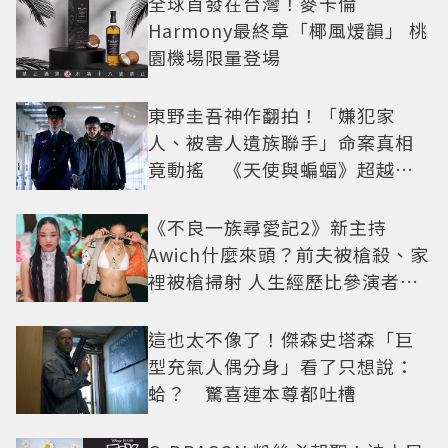
全球首發在台灣！麥卡倫
Harmony最終章「椰風煖韻」 桃
園機場限量登場
東野圭吾神作翻拍！「嫌犯家
人、被害人遺族聯手」命案真相
竟動搖 《天使與蝙蝠》超越懸
疑框架展開
《不良一族尋愛記2》新主持
Awich什麼來頭？前夫被槍殺、家
裡被槍掃射 人生經歷比參演者還
抓馬！
這也太不像了！傑森史塔森「巨
型充氣人偶分身」看了只想說：
蛤？ 驚喜連本尊都吐槽