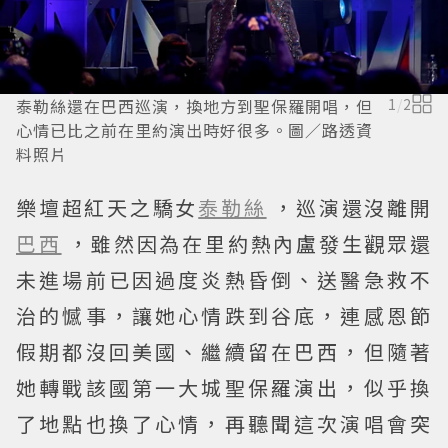
泰勒絲還在巴西巡演，換地方到聖保羅開唱，但
1
/
2
心情已比之前在里約演出時好很多。圖／路透資
料照片
樂壇超紅天之驕女
泰勒絲
，巡演還沒離開
巴西
，雖然因為在里約熱內盧發生觀眾還
未進場前已因過度炎熱昏倒、送醫急救不
治的憾事，讓她心情跌到谷底，連感恩節
假期都沒回美國、繼續留在巴西，但隨著
她轉戰該國第一大城聖保羅演出，似乎換
了地點也換了心情，再聽聞這次演唱會突