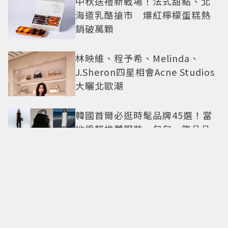
中秋送禮新戰場！法式甜點、北
海道乳酪搶市 爆紅檸檬蛋糕熱
銷破萬顆
林映維、程予希、Melinda、
J.Sheron四星相會Acne Studios
大曬北歐潮
韓國首爾必逛時髦品牌45選！當
地編輯推薦服裝、包包、飾品品
牌一次看
日本咖哩麵包冠軍首登台！台南
香格里拉開賣 得獎可頌搶先日本
上市