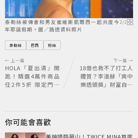
泰勒絲被傳會和男友崔維斯凱爾西一起共度今
2
/
2
年耶誕假期。圖／路透資料照片
泰勒絲
巴西
粉絲
← 上一篇
下一篇 →
HOLA「夏出清」開
18億也救不了打工人
跑！精選4萬件商品
體質？李浚赫「爽中
任2件5折 限定門市
樂透頭獎」財富自由
絕版品5折起
照樣上班 西裝社畜帥
出新高度
你可能會喜歡
美神降臨華山！TWICE MINA首度