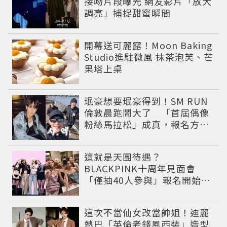
接吻片段曝光 網友影片「放大
調亮」捕捉甜蜜瞬間
開幕送可麗露！Moon Baking
Studio進駐微風 抹茶泡芙、芒
果塔上桌
珉豪想要珉豪得到！SM RUN
倫敦晨跑鬧大了 「首屆偶像
粉絲馬拉松」成真，報名方式
公開
這就是天團待遇？
BLACKPINK十周年見面會
「僅抽40人參與」報名開始到
截止僅9小時粉絲怒了😡
這次不當仙女改當帥姐！迪麗
熱巴「英倫老錢風西裝」造型