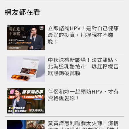
網友都在看
PR
立即諮詢HPV！是對自己健康
最好的投資，把握現在不嫌
晚！
中秋送禮新戰場！法式甜點、
北海道乳酪搶市 爆紅檸檬蛋
糕熱銷破萬顆
PR
伴侶和妳一起預防HPV，才有
資格說愛妳！
黃寅燁惠利吻戲太火辣！深情