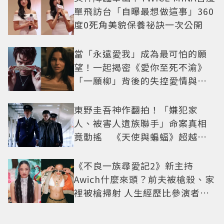
單飛訪台「自曝最想做這事」360
度0死角美貌保養祕訣一次公開
當「永遠愛我」成為最可怕的願
望！一起揭密《愛你至死不渝》
「一願柳」背後的失控愛情與爆
紅之路
東野圭吾神作翻拍！「嫌犯家
人、被害人遺族聯手」命案真相
竟動搖 《天使與蝙蝠》超越懸
疑框架展開
《不良一族尋愛記2》新主持
Awich什麼來頭？前夫被槍殺、家
裡被槍掃射 人生經歷比參演者還
抓馬！