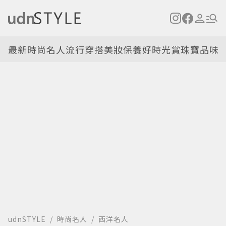
最新
時尚名人
流行穿搭
美妝保養
好時光
賞珠寶
品味
udnSTYLE
時尚名人
西洋名人