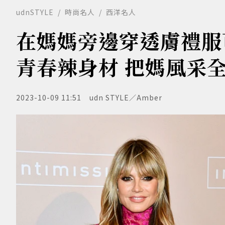
udnSTYLE
時尚名人
西洋名人
在媽媽旁邊穿透膚禮服
青春辣身材 把媽風采
2023-10-09 11:51
udn STYLE／Amber