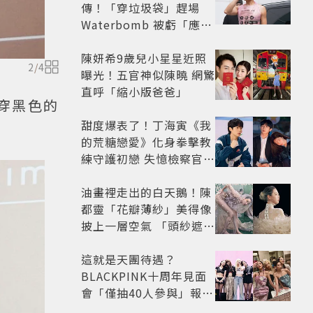
傳！「穿垃圾袋」趕場
Waterbomb 被虧「應該
改名JPG」
陳妍希9歲兒小星星近照
2
/
4
曝光！五官神似陳曉 網驚
直呼「縮小版爸爸」
有穿黑色的
甜度爆表了！丁海寅《我
的荒糖戀愛》化身拳擊教
練守護初戀 失憶檢察官×
假男友打造今夏必看小甜
劇
油畫裡走出的白天鵝！陳
都靈「花瓣薄紗」美得像
披上一層空氣 「頭紗遮
面」玩出新花樣朦朧美感
太仙
這就是天團待遇？
BLACKPINK十周年見面
會「僅抽40人參與」報名
開始到截止僅9小時粉絲