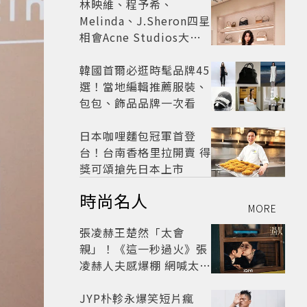
林映維、程予希、
Melinda、J.Sheron四星
相會Acne Studios大曬
北歐潮
韓國首爾必逛時髦品牌45
選！當地編輯推薦服裝、
包包、飾品品牌一次看
日本咖哩麵包冠軍首登
台！台南香格里拉開賣 得
獎可頌搶先日本上市
時尚名人
MORE
張凌赫王楚然「太會
親」！《這一秒過火》張
凌赫人夫感爆棚 網喊太有
氛圍
JYP朴軫永爆笑短片瘋