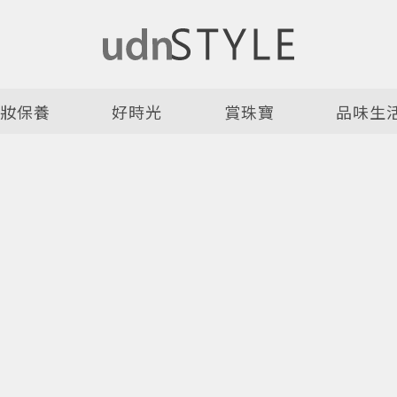
美妝保養
好時光
賞珠寶
品味生