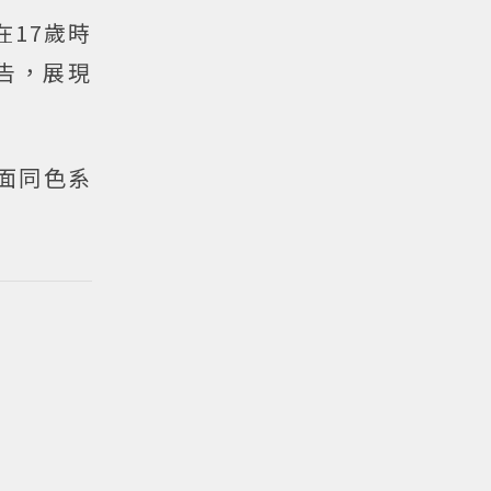
在17歲時
告，展現
裡面同色系