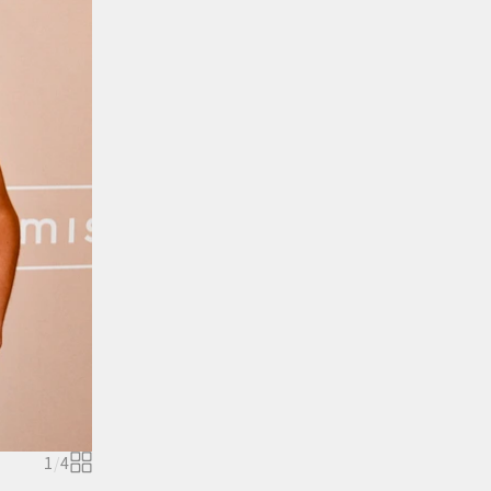
1
/
4