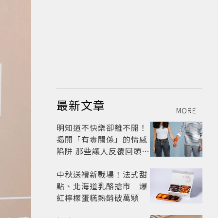
最新文章
MORE
明知道不快樂卻離不開！
揭開「有毒關係」的情感
陷阱 那些讓人反覆回頭的
「毒愛」為何比菸還難
戒？
中秋送禮新戰場！法式甜
點、北海道乳酪搶市 爆
紅檸檬蛋糕熱銷破萬顆