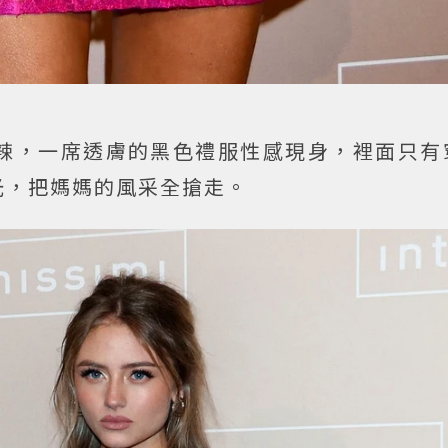
級火辣辣，一席透膚的黑色禮服性感現身，裡面只
光，把媽媽的風采全搶走。