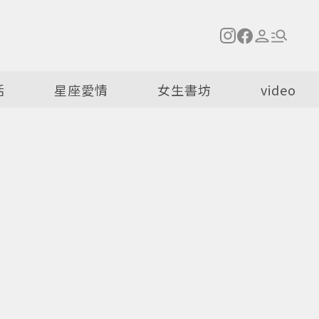
活
星座愛情
女生書坊
video