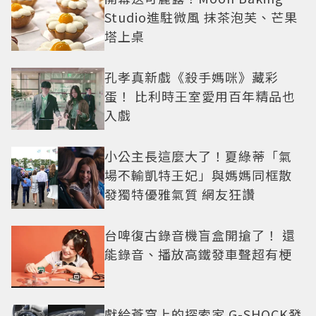
Studio進駐微風 抹茶泡芙、芒果
塔上桌
孔孝真新戲《殺手媽咪》藏彩
蛋！ 比利時王室愛用百年精品也
入戲
小公主長這麼大了！夏綠蒂「氣
場不輸凱特王妃」與媽媽同框散
發獨特優雅氣質 網友狂讚
台啤復古錄音機盲盒開搶了！ 還
能錄音、播放高鐵發車聲超有梗
獻給蒼穹上的探索家 G-SHOCK發