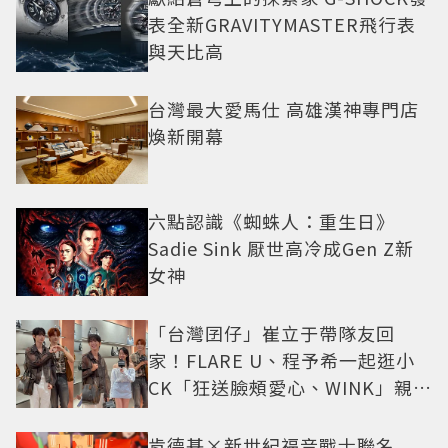
表全新GRAVITYMASTER飛行表
與天比高
台灣最大愛馬仕 高雄漢神專門店
煥新開幕
六點認識《蜘蛛人：重生日》
Sadie Sink 厭世高冷成Gen Z新
女神
「台灣囝仔」崔立于帶隊友回
家！FLARE U、程予希一起逛小
CK「狂送臉頰愛心、WINK」親曝
中山站私藏必逛名單
肯德基×新世紀福音戰士聯名