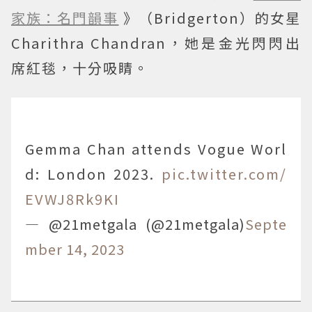
家族：名門韻事
》（Bridgerton）的女星
Charithra Chandran，她是金光閃閃出
席紅毯，十分吸睛。
Gemma Chan attends Vogue Worl
d: London 2023.
pic.twitter.com/
EVWJ8Rk9KI
— @21metgala (@21metgala)
Septe
mber 14, 2023