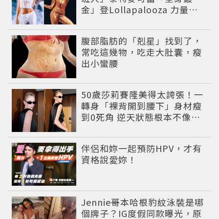
金」登Lollapalooza 力量感
曲線身材美翻全場
PR
腹部脂肪的「剋星」找到了，
常吃這幾物，吃走大肚囊，瘦
出小蠻腰
50歲莎莉賽隆美得太誇張！一
轉身「裸背開到腰下」身材瘦
到0死角 逆天狀態根本不像年
過半百
PR
伴侶和妳一起預防HPV，才有
資格說愛妳！
Jennie哥本哈根豹紋泳裝是哪
個牌子？IG度假同款曝光，原