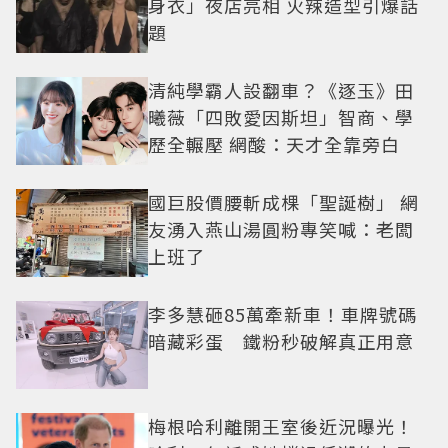
身衣」夜店亮相 火辣造型引爆話
題
清純學霸人設翻車？《逐玉》田
曦薇「四敗愛因斯坦」智商、學
歷全輾壓 網酸：天才全靠旁白
國巨股價腰斬成棵「聖誕樹」 網
友湧入燕山湯圓粉專笑喊：老闆
上班了
李多慧砸85萬牽新車！車牌號碼
暗藏彩蛋 鐵粉秒破解真正用意
梅根哈利離開王室後近況曝光！