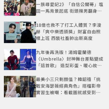
一族尋愛記2》「自信公關哥」塩
田一馬背景起底 街頭辣男翻身當
老闆
18億也救不了打工人體質？李浚
赫「爽中樂透頭獎」財富自由照
樣上班 西裝社畜帥出新高度
九年後再洗版！湯姆霍蘭德
〈Umbrella〉封神舞台差點變成
「這首歌」 造型彩蛋、暖心故事
一次公開
最美小三只剩顏值？韓韶禧「挑
戰安海瑟薇經典角色」搭檔影帝
實習生被嘲：看截圖就感受到演
技