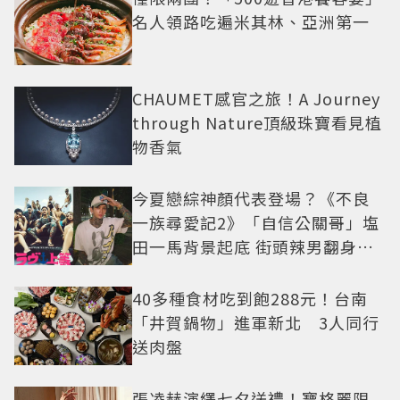
名人領路吃遍米其林、亞洲第一
CHAUMET感官之旅！A Journey
through Nature頂級珠寶看見植
物香氣
今夏戀綜神顏代表登場？《不良
一族尋愛記2》「自信公關哥」塩
田一馬背景起底 街頭辣男翻身當
老闆
40多種食材吃到飽288元！台南
「井賀鍋物」進軍新北 3人同行
送肉盤
張凌赫演繹七夕送禮！寶格麗限