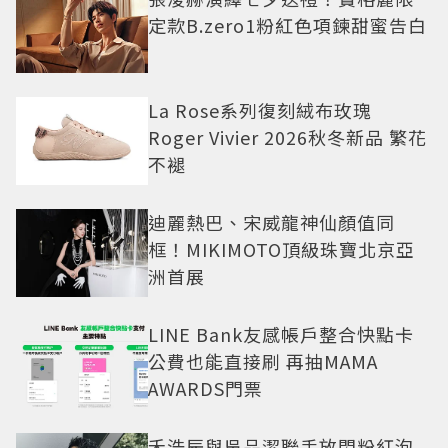
定款B.zero1粉紅色項鍊甜蜜告白
La Rose系列復刻絨布玫瑰
Roger Vivier 2026秋冬新品 繁花
不褪
迪麗熱巴、宋威龍神仙顏值同
框！MIKIMOTO頂級珠寶北京亞
洲首展
LINE Bank友感帳戶整合快點卡
公費也能直接刷 再抽MAMA
AWARDS門票
禾浩辰與吳品潔聯手放閃粉紅泡