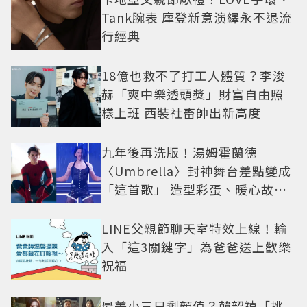
Tank腕表 摩登新意演繹永不退流
行經典
18億也救不了打工人體質？李浚
赫「爽中樂透頭獎」財富自由照
樣上班 西裝社畜帥出新高度
九年後再洗版！湯姆霍蘭德
〈Umbrella〉封神舞台差點變成
「這首歌」 造型彩蛋、暖心故事
一次公開
LINE父親節聊天室特效上線！輸
入「這3關鍵字」為爸爸送上歡樂
祝福
最美小三只剩顏值？韓韶禧「挑