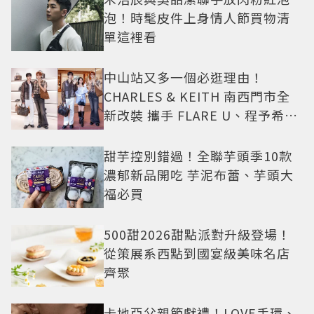
泡！時髦皮件上身情人節買物清
單這裡看
中山站又多一個必逛理由！
CHARLES & KEITH 南西門市全
新改裝 攜手 FLARE U、程予希演
繹秋季時尚
甜芋控別錯過！全聯芋頭季10款
濃郁新品開吃 芋泥布蕾、芋頭大
福必買
500甜2026甜點派對升級登場！
從策展系西點到國宴級美味名店
齊聚
卡地亞父親節獻禮！LOVE手環、