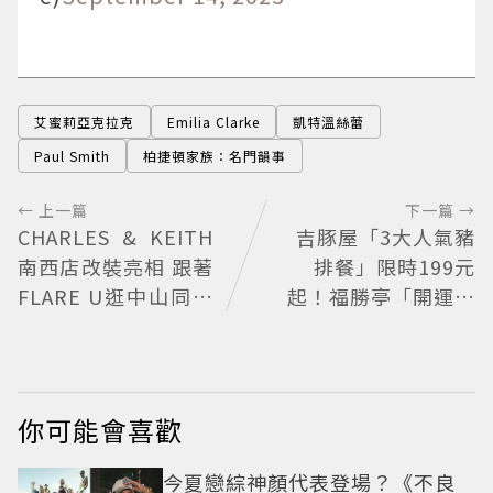
艾蜜莉亞克拉克
Emilia Clarke
凱特溫絲蕾
Paul Smith
柏捷頓家族：名門韻事
← 上一篇
下一篇 →
CHARLES & KEITH
吉豚屋「3大人氣豬
南西店改裝亮相 跟著
排餐」限時199元
FLARE U逛中山同款
起！福勝亭「開運豬
包輕鬆入手
排」199元
你可能會喜歡
今夏戀綜神顏代表登場？《不良