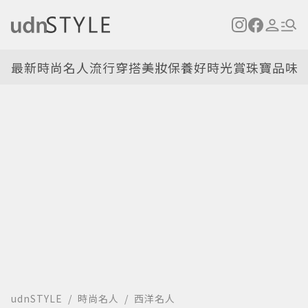
最新
時尚名人
流行穿搭
美妝保養
好時光
賞珠寶
品味
udnSTYLE
時尚名人
西洋名人