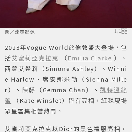
圖／達志影像
1
/
1
2023年Vogue World於倫敦盛大登場，包
括
艾蜜莉亞克拉克
（
Emilia Clarke
）、
西蒙艾希莉（Simone Ashley）、Winni
e Harlow、席安娜米勒（Sienna Mille
r）、陳靜（Gemma Chan）、
凱特溫絲
蕾
（Kate Winslet）皆有亮相，紅毯現場
眾星雲集相當熱鬧。
艾蜜莉亞克拉克以Dior的黑色禮服亮相，