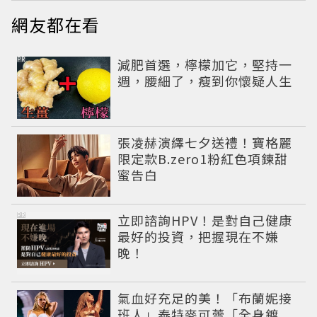
網友都在看
PR
減肥首選，檸檬加它，堅持一
週，腰細了，瘦到你懷疑人生
張凌赫演繹七夕送禮！寶格麗
限定款B.zero1粉紅色項鍊甜
蜜告白
PR
立即諮詢HPV！是對自己健康
最好的投資，把握現在不嫌
晚！
氣血好充足的美！「布蘭妮接
班人」泰特麥可蕾「全身鍍