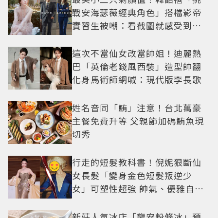
戰安海瑟薇經典角色」搭檔影帝
實習生被嘲：看截圖就感受到演
技
這次不當仙女改當帥姐！迪麗熱
巴「英倫老錢風西裝」造型帥翻
化身馬術師網喊：現代版李長歌
姓名音同「鮪」注意！台北萬豪
主餐免費升等 父親節加碼鮪魚現
切秀
行走的短髮教科書！倪妮狠斷仙
女長髮「變身金色短髮叛逆少
女」可塑性超強 帥氣、優雅自由
切換
新莊人氣冰店「龍安粉條冰」預