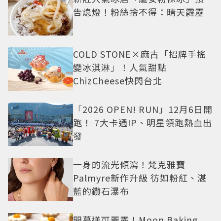
告熄燈！粉絲捨不得：晴天霹靂
COLD STONE×麻古「招牌手搖
變冰淇淋」！人氣甜點
ChizCheese快閃台北
「2026 OPEN! RUN」12月6日開
跑！ 7大卡通IP、明星領跑熱血出
發
一身的流光傾瀉！梵克雅寶
Palmyre新作升級 彷如粉紅、湛
藍的鑽石瀑布
開幕送可麗露！Moon Baking