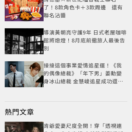
了！8款角色卡＋3款周邊 還有
聯名沾醬
導演黃朝亮守護9年 日式老屋咖啡
館將熄燈！8月底前邀旅人最後告
別
接接這個事業愛情追星運！《我
的偶像總裁》「年下男」姜勳變
身冰山總裁 金慧峻追星成功還偶
遇愛情
熱門文章
肯爺愛妻尺度全開！穿「透視連