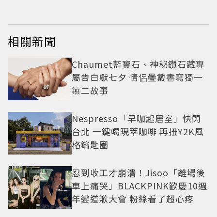
相關新聞
Chaumet藍寶石、神秘鑽石藏專
屬告白獻七夕 情侶疊戴書寫獨一
無二故事
Nespresso「早咖起居室」快閃
台北 一鍵喝現萃咖啡 再扭Y2K風
格鑰匙圈
忍到收工才崩潰！Jisoo「離場後
車上痛哭」BLACKPINK歡慶10週
年變道歉大會 粉絲看了超心疼