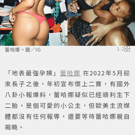
蕾哈娜。圖／IG
1
/
2
「地表最強孕婦」
蕾哈娜
在2022年5月迎
來長子之後，年初宣布懷上二寶，有國外
八卦小報爆料，蕾哈娜疑似已經順利生下
二胎，是個可愛的小公主，但歐美主流媒
體都沒有任何報導，還要等待蕾哈娜親自
揭曉。