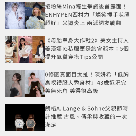
捲粉絲Mina輕生爭議後首露面！
ENHYPEN西村力「燦笑揮手狀態
超好」又遭炎上 兩派網友戰翻
《母胎單身大作戰2》美女主持人
姜漢娜IG私服更是約會範本：5個
提升氣質穿搭Tips公開
0修圖真面目太扯！陳妍希「低胸
高衩禮服大秀身材」43歲近況完
美無死角 美得很高級
朗格A. Lange & Söhne父親節時
計推薦 古風、傳承與收藏的一次
滿足