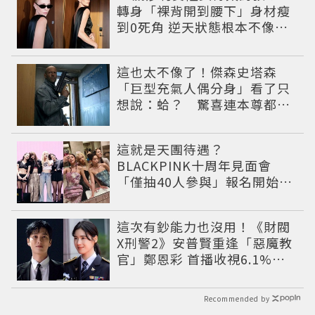
轉身「裸背開到腰下」身材瘦
到0死角 逆天狀態根本不像年
過半百
這也太不像了！傑森史塔森
「巨型充氣人偶分身」看了只
想說：蛤？ 驚喜連本尊都吐
槽
這就是天團待遇？
BLACKPINK十周年見面會
「僅抽40人參與」報名開始到
截止僅9小時粉絲怒了😡
這次有鈔能力也沒用！《財閥
X刑警2》安普賢重逢「惡魔教
官」鄭恩彩 首播收視6.1%超
第一季開紅盤
Recommended by