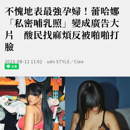
不愧地表最強孕婦！蕾哈娜
「私密哺乳照」變成廣告大
片 酸民找麻煩反被啪啪打
臉
2023-08-11 11:02
udn STYLE／Clee