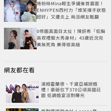
捲粉絲Mina輕生爭議後首露面！
ENHYPEN西村力「燦笑揮手狀態
超好」又遭炎上 兩派網友戰翻
0修圖真面目太扯！陳妍希「低胸
高衩禮服大秀身材」43歲近況完
美無死角 美得很高級
網友都在看
湯姆霍蘭德、千黛亞補辦婚
禮！豪砸包下370公頃英國莊
園 低調婚宴派對曝光