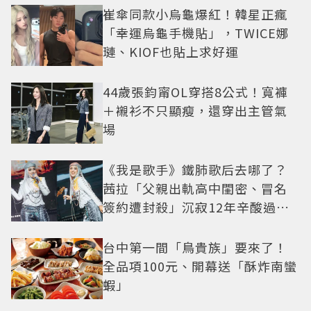
崔傘同款小烏龜爆紅！韓星正瘋
「幸運烏龜手機貼」，TWICE娜
璉、KIOF也貼上求好運
44歲張鈞甯OL穿搭8公式！寬褲
＋襯衫不只顯瘦，還穿出主管氣
場
《我是歌手》鐵肺歌后去哪了？
茜拉「父親出軌高中閨密、冒名
簽約遭封殺」沉寂12年辛酸過往
曝光
台中第一間「鳥貴族」要來了！
全品項100元、開幕送「酥炸南蠻
蝦」