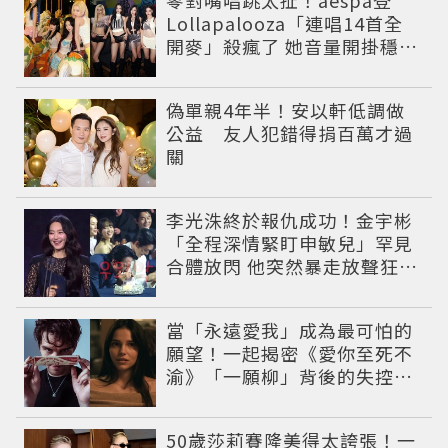
零對嘴唱跳太扯！aespa登
Lollapalooza「連唱14首全
開麥」殺瘋了 她音量開掛穩到
像吞CD
偽單親4年半！安以軒低調做
公益 友人犯錯得捐百萬才過
關
李光洙終於報仇成功！金宇彬
「全程深情緊盯申敏兒」罕見
合體放閃 他突然暴走放聲狂吼
笑翻全場
當「永遠愛我」成為最可怕的
願望！一起揭密《愛你至死不
渝》「一願柳」背後的失控愛
情與爆紅之路
50歲莎莉賽隆美得太誇張！一