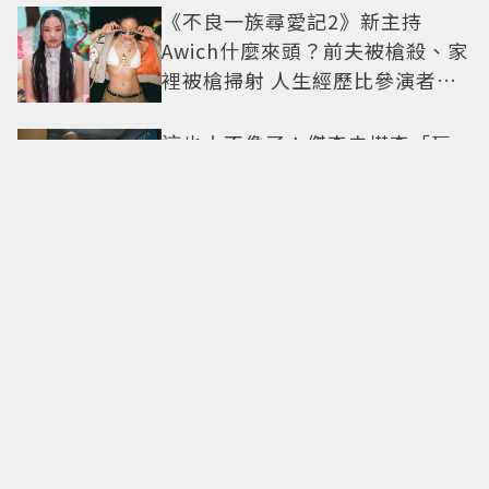
《不良一族尋愛記2》新主持
Awich什麼來頭？前夫被槍殺、家
裡被槍掃射 人生經歷比參演者還
抓馬！
這也太不像了！傑森史塔森「巨
型充氣人偶分身」看了只想說：
蛤？ 驚喜連本尊都吐槽
G-DRAGON 粉絲必朝聖！迪士尼
《玩具總動員》聯名快閃店來
台，限定商品與打卡亮點公開
這次有鈔能力也沒用！《財閥X刑
警2》安普賢重逢「惡魔教官」鄭
恩彩 首播收視6.1%超第一季開紅
盤