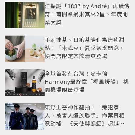
江振誠「1887 by André」再續傳
奇！甫開業摘米其林2星、年度開
業大獎
手刷抹茶、日系茶韻化為療癒甜
點！「米弎豆」夏季茶季開跑，
快閃店限定茶飲清爽登場
全球首發在台灣！麥卡倫
Harmony最終章「椰風煖韻」 桃
園機場限量登場
東野圭吾神作翻拍！「嫌犯家
人、被害人遺族聯手」命案真相
竟動搖 《天使與蝙蝠》超越懸
疑框架展開