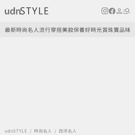
最新
時尚名人
流行穿搭
美妝保養
好時光
賞珠寶
品味
udnSTYLE
時尚名人
西洋名人