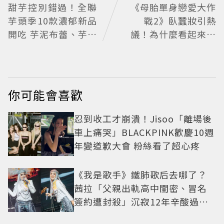
甜芋控別錯過！全聯
《母胎單身戀愛大作
芋頭季10款濃郁新品
戰2》臥蠶妝引熱
開吃 芋泥布蕾、芋頭
議！為什麼看起來這
大福必買
麼不自然？彩妝師教
你正確畫法
你可能會喜歡
忍到收工才崩潰！Jisoo「離場後
車上痛哭」BLACKPINK歡慶10週
年變道歉大會 粉絲看了超心疼
《我是歌手》鐵肺歌后去哪了？
茜拉「父親出軌高中閨密、冒名
簽約遭封殺」沉寂12年辛酸過往
曝光