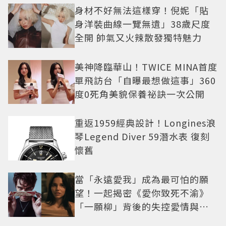
身材不好無法這樣穿！倪妮「貼
身洋裝曲線一覽無遺」38歲尺度
全開 帥氣又火辣散發獨特魅力
美神降臨華山！TWICE MINA首度
單飛訪台「自曝最想做這事」360
度0死角美貌保養祕訣一次公開
重返1959經典設計！Longines浪
琴Legend Diver 59潛水表 復刻
懷舊
當「永遠愛我」成為最可怕的願
望！一起揭密《愛你致死不渝》
「一願柳」背後的失控愛情與爆
紅之路