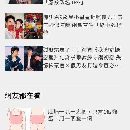
「應該改名JPG」
陳妍希9歲兒小星星近照曝光！五
官神似陳曉 網驚直呼「縮小版爸
爸」
甜度爆表了！丁海寅《我的荒糖
戀愛》化身拳擊教練守護初戀 失
憶檢察官×假男友打造今夏必看
小甜劇
網友都在看
PR
肚腩一抓一大把，只需1個雞
蛋，用一個瘦一個