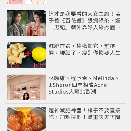
這才是我要看的大女主劇！孟
子義《百花殺》狠搧綠茶、選
「男妃」戲外靠好人緣掀圈內
好友應援潮
PR
減肥首選，檸檬加它，堅持一
週，腰細了，瘦到你懷疑人生
林映維、程予希、Melinda、
J.Sheron四星相會Acne
Studios大曬北歐潮
PR
超神減肥神器！橘子不要直接
吃，加點這個！體重天天下降