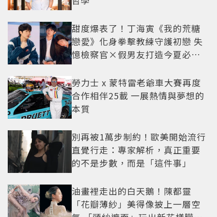
哲學
甜度爆表了！丁海寅《我的荒糖
戀愛》化身拳擊教練守護初戀 失
憶檢察官×假男友打造今夏必看
小甜劇
勞力士 x 蒙特雷老爺車大賽再度
合作相伴25載 一展熱情與夢想的
本質
別再被1萬步制約！歐美開始流行
直覺行走：專家解析，真正重要
的不是步數，而是「這件事」
油畫裡走出的白天鵝！陳都靈
「花瓣薄紗」美得像披上一層空