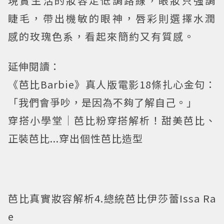
現實生活的妝容走低調路線，眼妝只強調
睫毛，帶出機敏的眼神，唇彩則選擇水潤
感的玫瑰色系，看起來簡約又有質感。
延伸閱讀：
《芭比Barbie》真人版電影18條扎心金句：
「我們會爭吵，是因為不夠了解自己。」
穿搭小學堂│芭比粉穿搭解析！甜美芭比、
正裝芭比...穿出個性芭比造型
芭比真實妝容解析4.總統芭比伊莎蕾Issa Ra
e