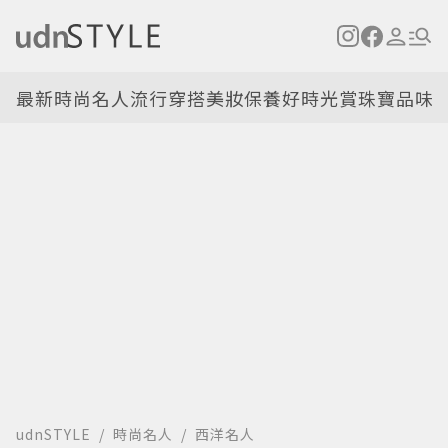
最新
時尚名人
流行穿搭
美妝保養
好時光
賞珠寶
品味
udnSTYLE
時尚名人
西洋名人