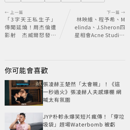
← 上一篇
下一篇 →
「3字天王私生子」
林映維、程予希、M
傳聞延燒！周杰倫遭
elinda、J.Sheron四
影射 杰威爾怒發聲
星相會Acne Studios
明
大曬北歐潮
你可能會喜歡
張凌赫王楚然「太會親」！《這
一秒過火》張凌赫人夫感爆棚 網
喊太有氛圍
JYP朴軫永爆笑短片瘋傳！「穿垃
圾袋」趕場Waterbomb 被虧