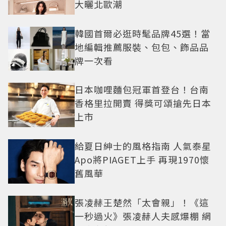
大曬北歐潮
韓國首爾必逛時髦品牌45選！當
地編輯推薦服裝、包包、飾品品
牌一次看
日本咖哩麵包冠軍首登台！台南
香格里拉開賣 得獎可頌搶先日本
上市
給夏日紳士的風格指南 人氣泰星
Apo將PIAGET上手 再現1970懷
舊風華
張凌赫王楚然「太會親」！《這
一秒過火》張凌赫人夫感爆棚 網