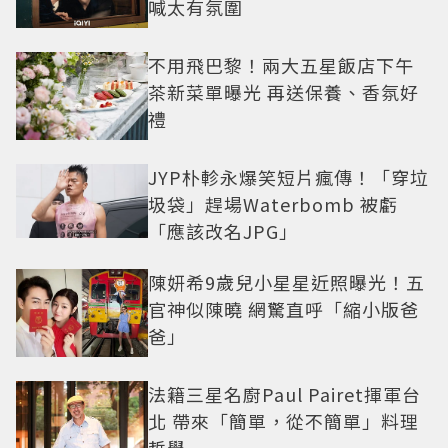
喊太有氛圍
不用飛巴黎！兩大五星飯店下午
茶新菜單曝光 再送保養、香氛好
禮
JYP朴軫永爆笑短片瘋傳！「穿垃
圾袋」趕場Waterbomb 被虧
「應該改名JPG」
陳妍希9歲兒小星星近照曝光！五
官神似陳曉 網驚直呼「縮小版爸
爸」
法籍三星名廚Paul Pairet揮軍台
北 帶來「簡單，從不簡單」料理