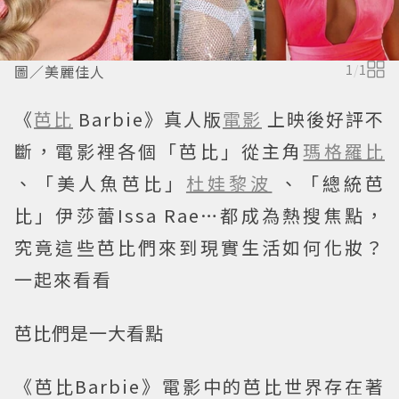
圖／美麗佳人
1
/
1
《
芭比
Barbie》真人版
電影
上映後好評不
斷，電影裡各個「芭比」從主角
瑪格羅比
、「美人魚芭比」
杜娃黎波
、「總統芭
比」伊莎蕾Issa Rae…都成為熱搜焦點，
究竟這些芭比們來到現實生活如何化妝？
一起來看看
芭比們是一大看點
《芭比Barbie》電影中的芭比世界存在著