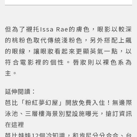
但為了襯托Issa Rae的膚色，眼影以較深
的桃粉色取代傳統淺粉色，另外搭配上飆
的眼線，讓眼妝看起來更顯英氣一點，以
符合電影裡的個性。唇妝則以裸色系為
主。
延伸閱讀：
芭比「粉紅夢幻屋」開放免費入住！無邊際
泳池、三層樓海景別墅設施曝光，搶訂資訊
在這裡
芭比娃娃12個冷知識，和肯尼分分合合、台