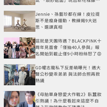
氣 「頭紗遮面」玩出新花樣朦朧
美感太仙
Jennie、孫藝珍都在練！皮拉提
斯不是瘦身運動，教練揭9大迷
思、選課真相
這就是天團待遇？BLACKPINK十
周年見面會「僅抽40人參與」報
名開始到截止僅9小時粉絲怒了😡
GD權志龍私下反差萌曝光！遇大
聲公秒變乖弟弟 與法師合照再掀
熱議
《母胎單身戀愛大作戰2》臥蠶妝
引熱議！為什麼看起來這麼不自
然？彩妝師教你正確畫法