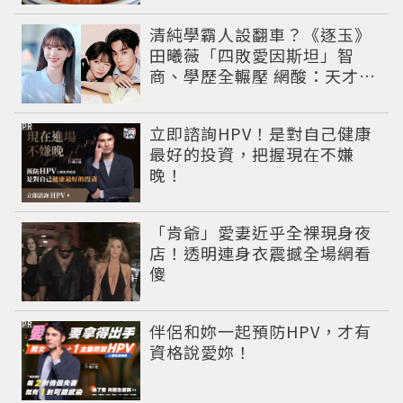
清純學霸人設翻車？《逐玉》
田曦薇「四敗愛因斯坦」智
商、學歷全輾壓 網酸：天才全
靠旁白
PR
立即諮詢HPV！是對自己健康
最好的投資，把握現在不嫌
晚！
「肯爺」愛妻近乎全裸現身夜
店！透明連身衣震撼全場網看
傻
PR
伴侶和妳一起預防HPV，才有
資格說愛妳！