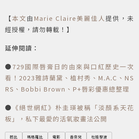
【
本文
由
Marie Claire美麗佳人
提供，未
經授權，請勿轉載！】
延伸閱讀：
●
729國際唇膏日的由來與口紅歷史一次
看！2023雅詩蘭黛、植村秀、M.A.C、NS
RS、Bobbi Brown、P+唇彩優惠總整理
●
《絕世網紅》朴圭瑛被稱「淡顏系天花
板」，私下最愛的活氧妝畫法公開
芭比
瑪格羅比
電影
香奈兒
杜娃黎波