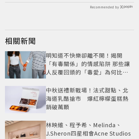
Recommended by
相關新聞
明知道不快樂卻離不開！揭開
「有毒關係」的情感陷阱 那些讓
人反覆回頭的「毒愛」為何比菸
還難戒？
中秋送禮新戰場！法式甜點、北
海道乳酪搶市 爆紅檸檬蛋糕熱
銷破萬顆
林映維、程予希、Melinda、
J.Sheron四星相會Acne Studios