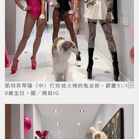
凱特貝琴薩（中）打扮成火辣的兔女郎，歡慶5
1
/
4
0歲生日。圖／摘自IG