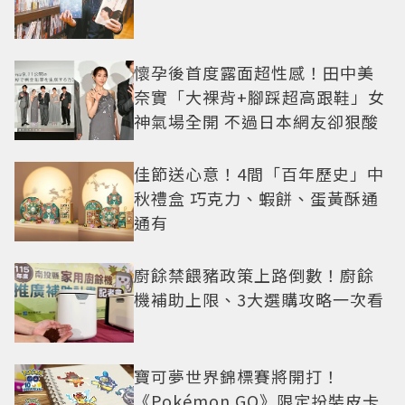
懷孕後首度露面超性感！田中美
奈實「大裸背+腳踩超高跟鞋」女
神氣場全開 不過日本網友卻狠酸
佳節送心意！4間「百年歷史」中
秋禮盒 巧克力、蝦餅、蛋黃酥通
通有
廚餘禁餵豬政策上路倒數！廚餘
機補助上限、3大選購攻略一次看
寶可夢世界錦標賽將開打！
《Pokémon GO》限定扮裝皮卡