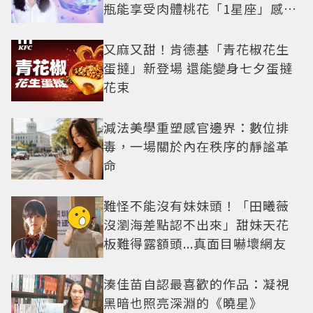
瓶能享受肉體桃花「1星座」感情
防三角關係
又麻又甜！肯德基「青花椒花生
蛋撻」新登場 還能變身七夕蛋撻
花束
減法美學重塑感官邊界：數位排
毒，一場關於內在秩序的靜謐革
命
難怪不能沒有妹妹頭！「田曦薇
沒瀏海差點認不出來」甜妹天花
板難得露額頭...真面目嚇壞網友
湊佳苗自認最喜歡的作品：凝視
黑暗也照亮深淵的《曉星》