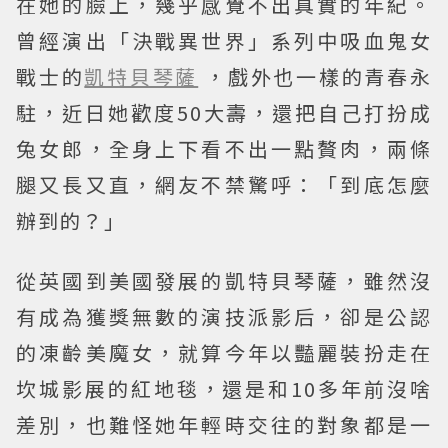
在她的臉上，幾乎感覺不出真實的年紀。
曾經演出「決戰異世界」系列中吸血鬼女
戰士的
凱特貝琴薩
，戲外也一樣的青春永
駐，近日她歡度50大壽，還把自己打扮成
兔女郎，全身上下看不出一點贅肉，兩條
腿又長又直，網友不禁驚呼：「到底怎麼
辦到的？」
從英國到美國發展的凱特貝琴薩，雖然沒
有成為獲獎無數的演技派影后，卻是公認
的凍齡美魔女，就算今年以豔麗裝扮走在
坎城影展的紅地毯，還是和10多年前沒啥
差別，也難怪她年輕時交往的對象都是一