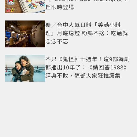
丘限時登場
獨／台中人氣日料「美滿小料
理」月底熄燈 粉絲不捨：吃過就
念念不忘
不只《鬼怪》十週年！這9部韓劇
都播出10年了：《請回答1988》
經典不敗，這部大家狂推續集
蕭邦L'Heure du Diamant巧玩多
元幾何造型 Happy Diamonds歡
慶50周年
收藏一段別具意義的時尚史和電
影史！「穿Prada的惡魔2」衣櫥