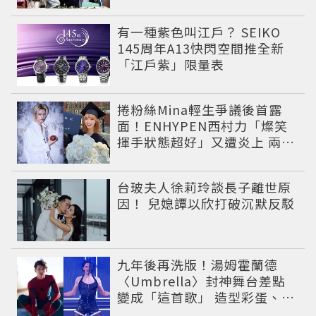
有一種紫色叫江戶？ SEIKO
145周年A13快閃空間推全新
「江戶紫」限量表
捲粉絲Mina輕生爭議後首露
面！ENHYPEN西村力「燦笑
揮手狀態超好」又遭炎上 兩派
網友戰翻
台玻夫人徐莉玲談長子離世原
因！ 兒媳譚以欣打破沉默反駁
九年後再洗版！湯姆霍蘭德
〈Umbrella〉封神舞台差點
變成「這首歌」 造型彩蛋、暖
心故事一次公開