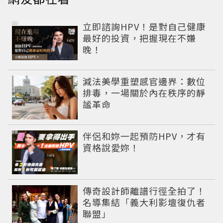
PR
立即諮詢HPV！是對自己健康
最好的投資，把握現在不嫌
晚！
減法美學重塑感官邊界：數位
排毒，一場關於內在秩序的靜
謐革命
PR
伴侶和妳一起預防HPV，才有
資格說愛妳！
傳奇設計師離譜行徑全拍了！
名導集結「義大利影壇復仇者
聯盟」