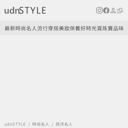
最新
時尚名人
流行穿搭
美妝保養
好時光
賞珠寶
品味
udnSTYLE
時尚名人
西洋名人