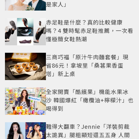
是家人」
赤足鞋是什麼？真的比較健康
嗎？4 雙時髦赤足鞋推薦，一次看
懂極簡女鞋熱潮
三商巧福「原汁牛肉麵套餐」現
省86元！拿坡里「桑葚果香蛋
塔」新上桌
全家開賣「酷繽果」機能水果冰
沙 韓國爆紅「橄欖油+檸檬汁」也
喝得到
難得大翻車？Jennie「洋裝剪裁
太詭異」腿粗顯短還五五身 人間