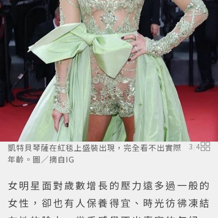
凱特貝琴薩在紅毯上盛裝出現，完全看不出實際
3
/
4
年齡。圖／摘自IG
女明星面對歲數增長的壓力遠多過一般的
女性，卻也有人保養得宜、時光彷彿凍結