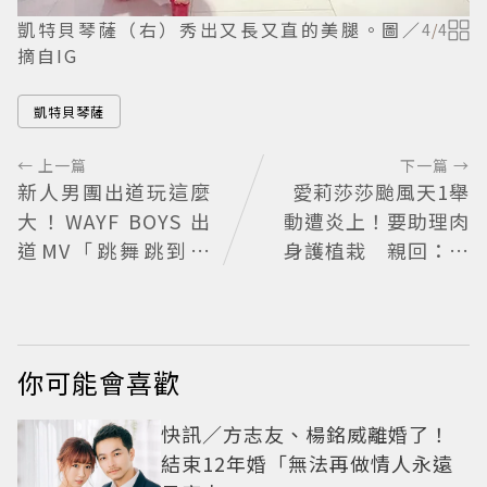
凱特貝琴薩（右）秀出又長又直的美腿。圖／
4
/
4
摘自IG
凱特貝琴薩
← 上一篇
下一篇 →
新人男團出道玩這麼
愛莉莎莎颱風天1舉
大！WAYF BOYS 出
動遭炎上！要助理肉
道MV「跳舞跳到集
身護植栽 親回：不
體脫褲」超鬧 30秒
會被吹走
對鏡清唱影片爆紅
你可能會喜歡
快訊／方志友、楊銘威離婚了！
結束12年婚「無法再做情人永遠