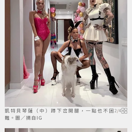
凱特貝琴薩（中）蹲下岔開腿，一點也不困
2
/
4
難。圖／摘自IG