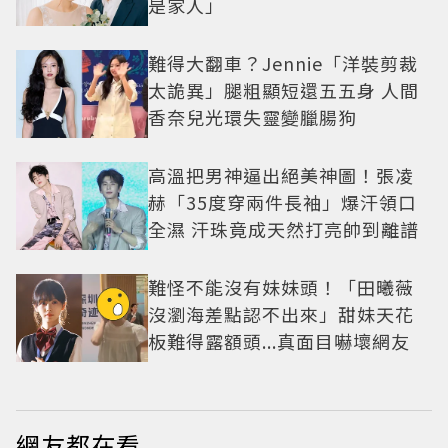
是家人」
難得大翻車？Jennie「洋裝剪裁
太詭異」腿粗顯短還五五身 人間
香奈兒光環失靈變臘腸狗
高溫把男神逼出絕美神圖！張凌
赫「35度穿兩件長袖」爆汗領口
全濕 汗珠竟成天然打亮帥到離譜
難怪不能沒有妹妹頭！「田曦薇
沒瀏海差點認不出來」甜妹天花
板難得露額頭...真面目嚇壞網友
網友都在看