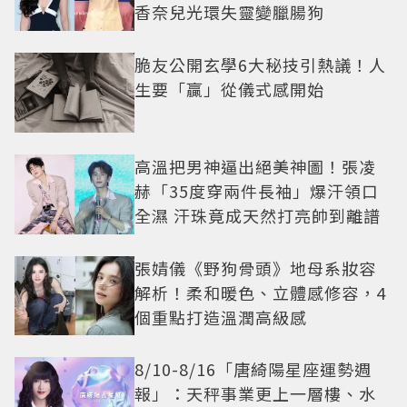
香奈兒光環失靈變臘腸狗
脆友公開玄學6大秘技引熱議！人
生要「贏」從儀式感開始
高溫把男神逼出絕美神圖！張凌
赫「35度穿兩件長袖」爆汗領口
全濕 汗珠竟成天然打亮帥到離譜
張婧儀《野狗骨頭》地母系妝容
解析！柔和暖色、立體感修容，4
個重點打造溫潤高級感
8/10-8/16「唐綺陽星座運勢週
報」：天秤事業更上一層樓、水