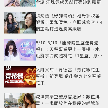
全濕 汗珠竟成天然打亮帥到離譜
張婧儀《野狗骨頭》地母系妝容
解析！柔和暖色、立體感修容，4
個重點打造溫潤高級感
8/10-8/16「唐綺陽星座運勢週
報」：天秤事業更上一層樓、水
瓶能享受肉體桃花「1星座」感情
防三角關係
又麻又甜！肯德基「青花椒花生
蛋撻」新登場 還能變身七夕蛋撻
花束
減法美學重塑感官邊界：數位排
毒，一場關於內在秩序的靜謐革