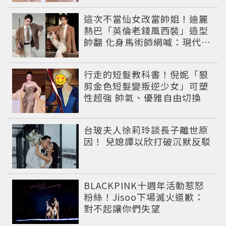
這次不當仙女改當帥姐！迪麗
熱巴「英倫老錢風西裝」造型
帥翻 化身馬術師網喊：現代版
李長歌
行走的短髮教科書！倪妮「狠
剪金色短髮變叛逆少女」可塑
性超強 帥氣、優雅自由切換
台玻夫人徐莉玲談長子離世原
因！ 兒媳譚以欣打破沉默反駁
BLACKPINK十週年活動惹怒
粉絲！Jisoo下場滅火道歉：
對不起讓你們失望