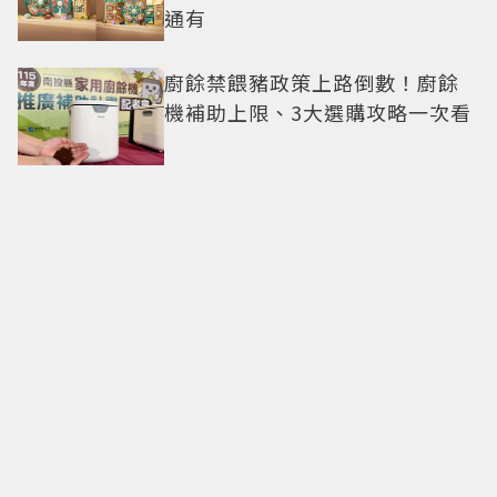
通有
廚餘禁餵豬政策上路倒數！廚餘
機補助上限、3大選購攻略一次看
寶可夢世界錦標賽將開打！
《Pokémon GO》限定扮裝皮卡
丘限時登場
獨／台中人氣日料「美滿小料
理」月底熄燈 粉絲不捨：吃過就
念念不忘
不只《鬼怪》十週年！這9部韓劇
都播出10年了：《請回答1988》