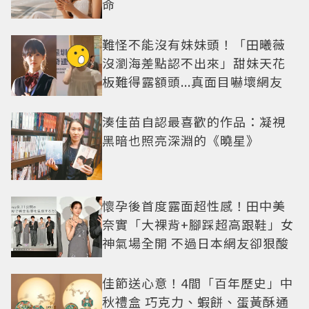
命
難怪不能沒有妹妹頭！「田曦薇
沒瀏海差點認不出來」甜妹天花
板難得露額頭...真面目嚇壞網友
湊佳苗自認最喜歡的作品：凝視
黑暗也照亮深淵的《曉星》
懷孕後首度露面超性感！田中美
奈實「大裸背+腳踩超高跟鞋」女
神氣場全開 不過日本網友卻狠酸
佳節送心意！4間「百年歷史」中
秋禮盒 巧克力、蝦餅、蛋黃酥通