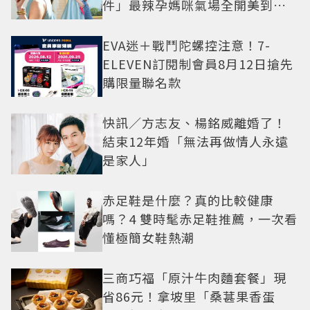
件」最辣孕媽咪氣場全開美到發
光
EVA迷＋戰鬥陀螺控注意！7-
ELEVEN訂閱制會員8月12日搶先
購限量聯名款
快訊／方志友、楊銘威離婚了！
結束12年婚「無法再做情人永遠
是家人」
赤足鞋是什麼？真的比較健康
嗎？4 雙時髦赤足鞋推薦，一次看
懂極簡女鞋熱潮
三商巧福「原汁牛肉麵套餐」現
省86元！拿坡里「桑葚果香蛋