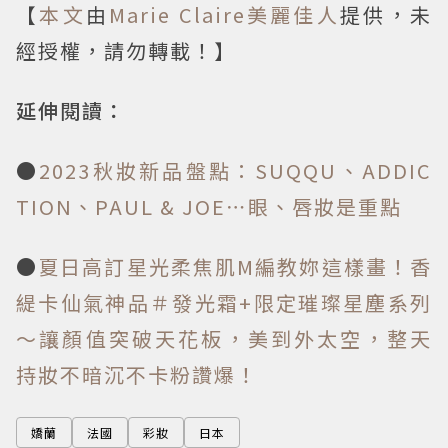
【
本文
由
Marie Claire美麗佳人
提供，未
經授權，請勿轉載！】
延伸閱讀：
●
2023秋妝新品盤點：SUQQU、ADDIC
TION、PAUL & JOE⋯眼、唇妝是重點
●
夏日高訂星光柔焦肌M編教妳這樣畫！香
緹卡仙氣神品＃發光霜+限定璀璨星塵系列
～讓顏值突破天花板，美到外太空，整天
持妝不暗沉不卡粉讚爆！
嬌蘭
法國
彩妝
日本