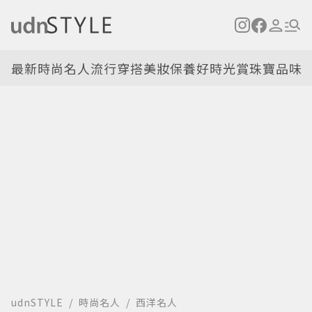
最新
時尚名人
流行穿搭
美妝保養
好時光
賞珠寶
品味
udnSTYLE
時尚名人
西洋名人