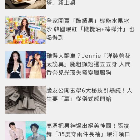
塔」新上桌
全家開賣「酷繽果」機能水果冰
沙 韓國爆紅「橄欖油+檸檬汁」也
喝得到
難得大翻車？Jennie「洋裝剪裁
太詭異」腿粗顯短還五五身 人間
香奈兒光環失靈變臘腸狗
脆友公開玄學6大秘技引熱議！人
生要「贏」從儀式感開始
高溫把男神逼出絕美神圖！張凌
赫「35度穿兩件長袖」爆汗領口