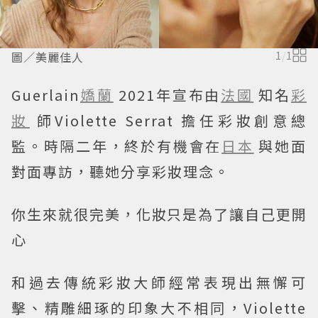
圖／美麗佳人
1
/
1
Guerlain
嬌蘭
2021年宣布由
法國
知名
彩
妝
師Violette Serrat 擔任彩妝創意總
監。時隔二年，終於有機會在
日本
與她面
對面專訪，聽她分享彩妝理念。
你生來就很完美，化妝只是為了讓自己更開
心
和過去傳統彩妝大師經常表現出無懈可
擊、精雕細琢的印象大不相同，Violette