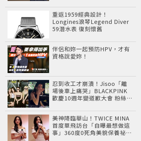
重返1959經典設計！
Longines浪琴Legend Diver
59潛水表 復刻懷舊
PR
伴侶和妳一起預防HPV，才有
資格說愛妳！
忍到收工才崩潰！Jisoo「離
場後車上痛哭」BLACKPINK
歡慶10週年變道歉大會 粉絲看
了超心疼
美神降臨華山！TWICE MINA
首度單飛訪台「自曝最想做這
事」360度0死角美貌保養祕訣
一次公開