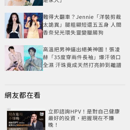
難得大翻車？Jennie「洋裝剪裁
太詭異」腿粗顯短還五五身 人間
香奈兒光環失靈變臘腸狗
高溫把男神逼出絕美神圖！張凌
赫「35度穿兩件長袖」爆汗領口
全濕 汗珠竟成天然打亮帥到離譜
網友都在看
PR
立即諮詢HPV！是對自己健康
最好的投資，把握現在不嫌
晚！