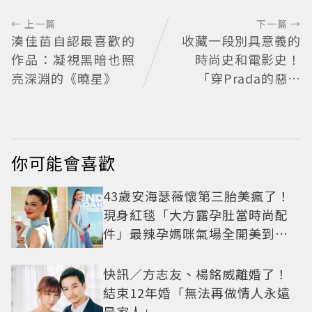
← 上一篇
下一篇 →
湊佳苗自認最喜歡的
收藏一段別具意義的
作品：凝視黑暗也照
時尚史和電影史！
亮深淵的《曉星》
「穿Prada的惡魔
2」衣櫥9月上拍
你可能會喜歡
43歲安海瑟薇懷第三胎美瘋了！
現身紅毯「大方露孕肚當時尚配
件」最辣孕媽咪氣場全開美到發
光
快訊／方志友、楊銘威離婚了！
結束12年婚「無法再做情人永遠
是家人」