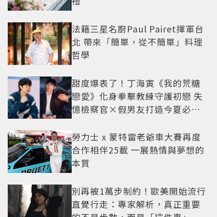
禮
法籍三星名廚Paul Pairet揮軍台
北 帶來「簡單，從不簡單」料理
哲學
甜度爆表了！丁海寅《我的荒糖
戀愛》化身拳擊教練守護初戀 失
憶檢察官×假男友打造今夏必看
小甜劇
勞力士 x 蒙特雷老爺車大賽再度
合作相伴25載 一展熱情與夢想的
本質
別再被1萬步制約！歐美開始流行
直覺行走：專家解析，真正重要