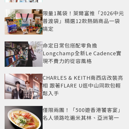
限量1萬袋！萊爾富推「2026中元
普渡袋」精選12款熱銷商品一袋
搞定
命定日常包搭配零負擔
Longchamp全新Le Cadence實
現不費力的從容風格
CHARLES & KEITH南西店改裝亮
相 跟著FLARE U逛中山同款包輕
鬆入手
僅限兩團！「500遊香港饕客宴」
名人領路吃遍米其林、亞洲第一