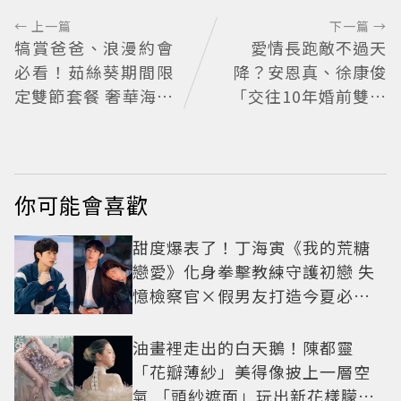
← 上一篇
下一篇 →
犒賞爸爸、浪漫約會
愛情長跑敵不過天
必看！茹絲葵期間限
降？安恩真、徐康俊
定雙節套餐 奢華海陸
「交往10年婚前雙出
饗宴開吃
軌」四角戀失控挑戰
愛情底線
你可能會喜歡
甜度爆表了！丁海寅《我的荒糖
戀愛》化身拳擊教練守護初戀 失
憶檢察官×假男友打造今夏必看
小甜劇
油畫裡走出的白天鵝！陳都靈
「花瓣薄紗」美得像披上一層空
氣 「頭紗遮面」玩出新花樣朦朧