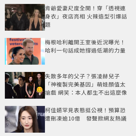
肯爺愛妻尺度全開！穿「透視連
身衣」夜店亮相 火辣造型引爆話
題
梅根哈利離開王室後近況曝光！
哈利一句話成她撐過低潮的力量
失散多年的父子？張凌赫兒子
「神複製完美基因」萌娃顏值太
搶戲 網笑：本人都生不出這麼像
柯佳嬿罕見表態挺公視！預算恐
遭刪凍逾10億 發聲掀網友熱議