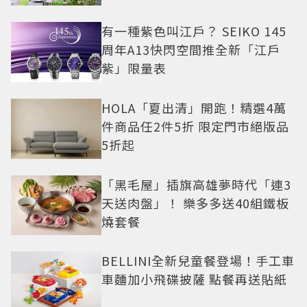
有一種紫色叫江戶？ SEIKO 145
周年A13快閃空間推全新「江戶
紫」限量表
HOLA「夏出清」開跑！精選4萬
件商品任2件5折 限定門市絕版品
5折起
「黑毛屋」插旗高雄夢時代「連3
天送肉盤」！ 樂多多送40組鐵板
燒套餐
BELLINI全新兒童餐登場！手工車
車麵加小飛碟披薩 點餐再送貼紙