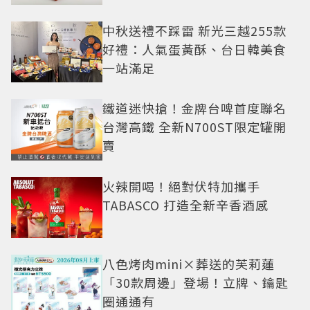
中秋送禮不踩雷 新光三越255款
好禮：人氣蛋黃酥、台日韓美食
一站滿足
鐵道迷快搶！金牌台啤首度聯名
台灣高鐵 全新N700ST限定罐開
賣
火辣開喝！絕對伏特加攜手
TABASCO 打造全新辛香酒感
八色烤肉mini×葬送的芙莉蓮
「30款周邊」登場！立牌、鑰匙
圈通通有