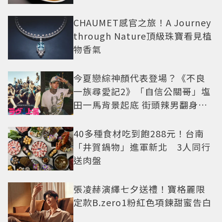
CHAUMET感官之旅！A Journey
through Nature頂級珠寶看見植
物香氣
今夏戀綜神顏代表登場？《不良
一族尋愛記2》「自信公關哥」塩
田一馬背景起底 街頭辣男翻身當
老闆
40多種食材吃到飽288元！台南
「井賀鍋物」進軍新北 3人同行
送肉盤
張凌赫演繹七夕送禮！寶格麗限
定款B.zero1粉紅色項鍊甜蜜告白