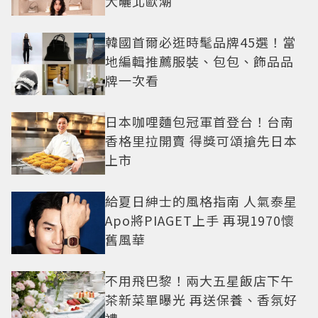
大曬北歐潮
韓國首爾必逛時髦品牌45選！當
地編輯推薦服裝、包包、飾品品
牌一次看
日本咖哩麵包冠軍首登台！台南
香格里拉開賣 得獎可頌搶先日本
上市
給夏日紳士的風格指南 人氣泰星
Apo將PIAGET上手 再現1970懷
舊風華
不用飛巴黎！兩大五星飯店下午
茶新菜單曝光 再送保養、香氛好