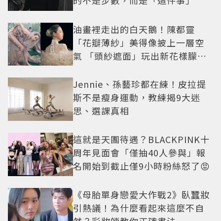
的不是步數，而是「這件事」
油畫裡走出的白天鵝！陳都靈
「花瓣薄紗」美得像披上一層空
氣 「頭紗遮面」玩出新花樣朦朧
美感太仙
Jennie、孫藝珍都在練！皮拉提
斯不是瘦身運動，教練揭9大迷
思、選課真相
這就是天團待遇？BLACKPINK十
周年見面會「僅抽40人參與」報
名開始到截止僅9小時粉絲怒了😡
《母胎單身戀愛大作戰2》臥蠶妝
引熱議！為什麼看起來這麼不自