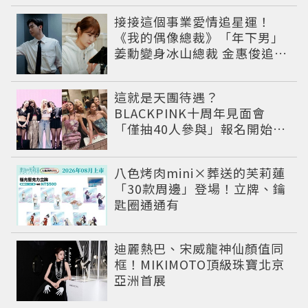
接接這個事業愛情追星運！
《我的偶像總裁》「年下男」
姜勳變身冰山總裁 金惠俊追星
成功還偶遇愛情
這就是天團待遇？
BLACKPINK十周年見面會
「僅抽40人參與」報名開始到
截止僅9小時粉絲怒了😡
八色烤肉mini×葬送的芙莉蓮
「30款周邊」登場！立牌、鑰
匙圈通通有
迪麗熱巴、宋威龍神仙顏值同
框！MIKIMOTO頂級珠寶北京
亞洲首展