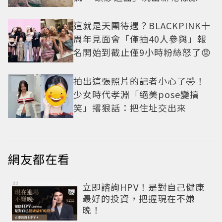
美感太仙
這就是天團待遇？BLACKPINK十
周年見面會「僅抽40人參與」報
名開始到截止僅9小時粉絲怒了😡
拍出這張照片的記者小心了🤣！
少女時代孝淵「絕美pose變搞
笑」撂狠話：把住址交出來
網友都在看
PR
立即諮詢HPV！是對自己健康
最好的投資，把握現在不嫌
晚！