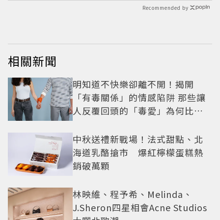
Recommended by
相關新聞
明知道不快樂卻離不開！揭開
「有毒關係」的情感陷阱 那些讓
人反覆回頭的「毒愛」為何比菸
還難戒？
中秋送禮新戰場！法式甜點、北
海道乳酪搶市 爆紅檸檬蛋糕熱
銷破萬顆
林映維、程予希、Melinda、
J.Sheron四星相會Acne Studios