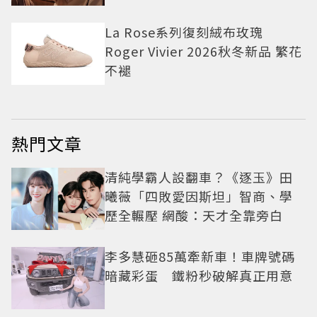
La Rose系列復刻絨布玫瑰
Roger Vivier 2026秋冬新品 繁花
不褪
熱門文章
清純學霸人設翻車？《逐玉》田
曦薇「四敗愛因斯坦」智商、學
歷全輾壓 網酸：天才全靠旁白
李多慧砸85萬牽新車！車牌號碼
暗藏彩蛋 鐵粉秒破解真正用意