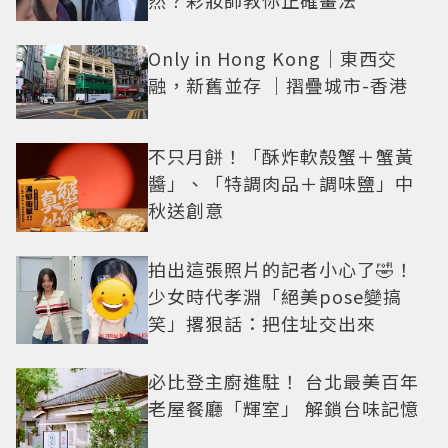
然？彩妝師教你正確畫法
Only in Hong Kong｜東西交
融，新舊並存 ｜摺疊城市-香港
不只月餅！「酥炸軟殼蟹＋蟹黃
醬」、「特調肉品＋調味鹽」中
秋送創意
拍出這張照片的記者小心了🤣！
少女時代孝淵「絕美pose變搞
笑」撂狠話：把住址交出來
必比登主廚進駐！ 台北最美百年
老屋餐廳「輝室」 解鎖台味記憶