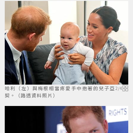
哈利（左）與梅根相當疼愛手中抱著的兒子亞
2
/
4
契。（路透資料照片）