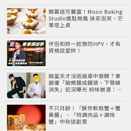
開幕送可麗露！Moon Baking
Studio進駐微風 抹茶泡芙、芒
果塔上桌
PR
伴侶和妳一起預防HPV，才有
資格說愛妳！
臉蛋天才沒逃過軍中發酵？車
銀優「臉頰腫成饅頭、下顎線
消失」近況曝光 粉絲崩潰：空
氣有酵母😭
不只月餅！「酥炸軟殼蟹＋蟹
黃醬」、「特調肉品＋調味
鹽」中秋送創意