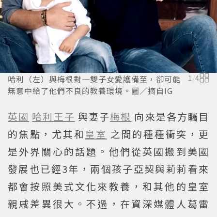
哈利（左）與梅根對一雙子女愛護備至，卻可能
1
/
4
無意中給了他們不良的教養環境。圖／摘自IG
英國
哈利王子
與妻子
梅根
向來是各方矚目
的焦點，尤其和
皇室
之間的種種衝突，更
是外界關心的話題。他們從英國搬到美國
發展也已經3年，兩個孩子亞契與莉莉看來
都會按照美式文化來教養，和其他的皇室
親戚差異很大。不過，在資深媒體人葛雷