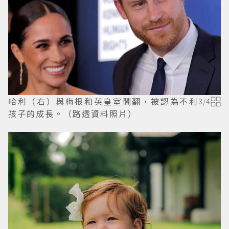
哈利（右）與梅根和英皇室鬧翻，被認為不利
3
/
4
孩子的成長。（路透資料照片）