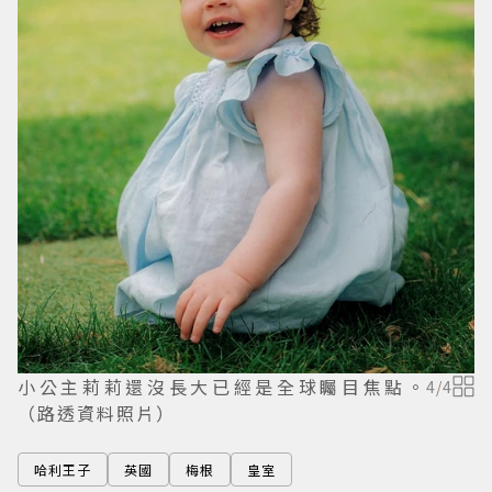
小公主莉莉還沒長大已經是全球矚目焦點。
4
/
4
（路透資料照片）
哈利王子
英國
梅根
皇室