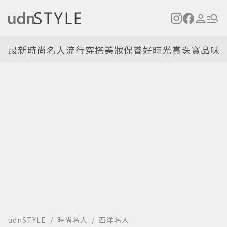
最新
時尚名人
流行穿搭
美妝保養
好時光
賞珠寶
品味
udnSTYLE
時尚名人
西洋名人