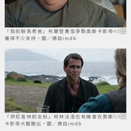
「我的鯨魚老爸」布蘭登費雪爭取奧斯卡影帝
4
/
5
獲得不少支持。圖／摘自imdb
「伊尼舍林的女妖」柯林法洛也有機會在奧斯
5
/
5
卡影帝大戰勝出。圖／摘自imdb