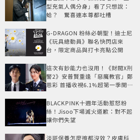
型充氣人偶分身」看了只想說：
蛤？ 驚喜連本尊都吐槽
G-DRAGON 粉絲必朝聖！迪士尼
《玩具總動員》聯名快閃店來
台，限定商品與打卡亮點公開
這次有鈔能力也沒用！《財閥X刑
警2》安普賢重逢「惡魔教官」鄭
恩彩 首播收視6.1%超第一季開紅
盤
BLACKPINK十週年活動惹怒粉
絲！Jisoo下場滅火道歉：對不起
讓你們失望
淡斑保養怎麼擦都沒效？皮膚科