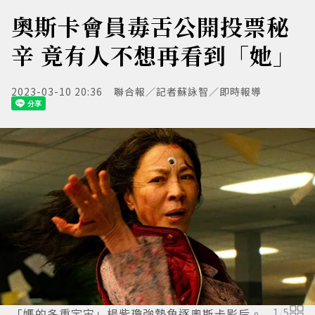
奧斯卡會員毒舌公開投票秘
辛 竟有人不想再看到「她」
2023-03-10 20:36
聯合報／記者蘇詠智／即時報導
「媽的多重宇宙」楊紫瓊強勢角逐奧斯卡影后。
1
/
5