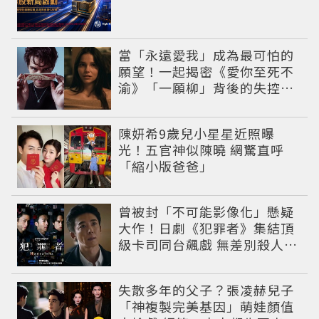
當「永遠愛我」成為最可怕的
願望！一起揭密《愛你至死不
渝》「一願柳」背後的失控愛
情與爆紅之路
陳妍希9歲兒小星星近照曝
光！五官神似陳曉 網驚直呼
「縮小版爸爸」
曾被封「不可能影像化」懸疑
大作！日劇《犯罪者》集結頂
級卡司同台飆戲 無差別殺人案
捲出政商黑幕
失散多年的父子？張凌赫兒子
「神複製完美基因」萌娃顏值