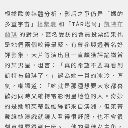
根據歐美媒體分析，影后之爭仍是「媽的
多重宇宙」
楊紫瓊
和「TÁR塔爾」
凱特布
蘭琪
的對決，匿名受訪的會員投票結果也
是她們兩個咬得最緊。有曾參與過著名好
評影集、大片等演出且一直頗獲評論讃賞
的某男星，坦言：「真的希望不要再看到
凱特布蘭琪了。」認為她一貫的冰冷、匠
氣，嘲諷道：「她就是那種想要大家都喜
歡她同時又維持電影明星地位的人。奇妙
的是她和茱蒂戴維絲都來自澳洲，但茱蒂
戴維絲演戲就讓人看得很舒服，也不會很
刻意想要得到什麼。」他的最佳女主角，