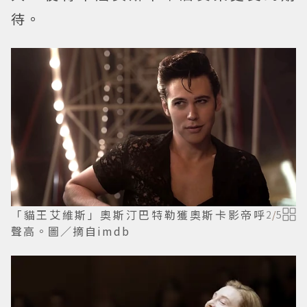
待。
「貓王艾維斯」奧斯汀巴特勒獲奧斯卡影帝呼
2
/
5
聲高。圖／摘自imdb