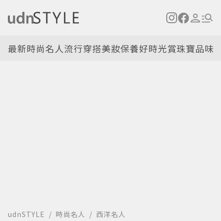
最新
時尚名人
流行穿搭
美妝保養
好時光
賞珠寶
品味
udnSTYLE
時尚名人
西洋名人