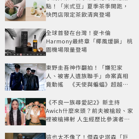
點！「米弎豆」夏季茶季開跑，
快閃店限定茶飲清爽登場
全球首發在台灣！麥卡倫
Harmony最終章「椰風煖韻」 桃
園機場限量登場
東野圭吾神作翻拍！「嫌犯家
人、被害人遺族聯手」命案真相
竟動搖 《天使與蝙蝠》超越懸
疑框架展開
《不良一族尋愛記2》新主持
Awich什麼來頭？前夫被槍殺、家
裡被槍掃射 人生經歷比參演者還
抓馬！
這也太不像了！傑森史塔森「巨