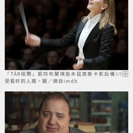
「TÁR塔爾」凱特布蘭琪是本屆奧斯卡影后備
3
/
5
受看好的人選。圖／摘自imdb