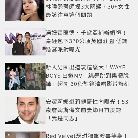
林暐熙醫師揭3大關鍵，30+女性
最該注意這個問題
湯姆霍蘭德、千黛亞補辦婚禮！
豪砸包下370公頃英國莊園 低調
婚宴派對曝光
新人男團出道玩這麼大！WAYF
BOYS 出道MV「跳舞跳到集體脫
褲」超鬧 30秒對鏡清唱影片爆紅
安潔莉娜裘莉親哥性向曝光！53
歲詹姆斯海文前妻節目首度認
「我是同志」
Red Velvet瑟琪獨旅糗事笑翻！