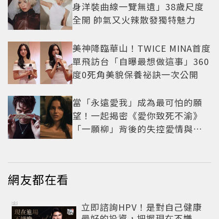
身洋裝曲線一覽無遺」38歲尺度
全開 帥氣又火辣散發獨特魅力
美神降臨華山！TWICE MINA首度
單飛訪台「自曝最想做這事」360
度0死角美貌保養祕訣一次公開
當「永遠愛我」成為最可怕的願
望！一起揭密《愛你致死不渝》
「一願柳」背後的失控愛情與爆
紅之路
網友都在看
PR
立即諮詢HPV！是對自己健康
最好的投資，把握現在不嫌