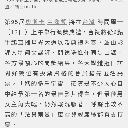
圖／摘自imdb
第95屆
奧斯卡
金像獎
將在
台灣
時間周一
（13日）上午舉行頒獎典禮，台視將從6點
半起直播星光大道以及典禮內容，並由影
評人塗翔文講評、簡德浩擔任同步口譯。
各方最關心的開獎結果，各大媒體近日訪
問好幾位有投票資格的會員搶先匿名亮
票，「媽的多重宇宙」確實是不少人心目
中給予第一名的最佳影片得主，但最佳男
女主角大戰，仍然戰況膠著，呼聲比較不
高的「法貝爾曼」蜜雪兒威廉絲都有支持
票。