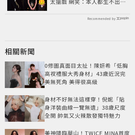
太搶戲 網笑：本人都生不出這
麼像
Recommended by
相關新聞
0修圖真面目太扯！陳妍希「低胸
高衩禮服大秀身材」43歲近況完
美無死角 美得很高級
身材不好無法這樣穿！倪妮「貼
身洋裝曲線一覽無遺」38歲尺度
全開 帥氣又火辣散發獨特魅力
美神降臨華山！TWICE MINA首度