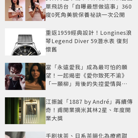
單飛訪台「自曝最想做這事」360
度0死角美貌保養祕訣一次公開
重返1959經典設計！Longines浪
琴Legend Diver 59潛水表 復刻
懷舊
當「永遠愛我」成為最可怕的願
望！一起揭密《愛你致死不渝》
「一願柳」背後的失控愛情與爆
紅之路
江振誠「1887 by André」再續傳
奇！甫開業摘米其林2星、年度開
業大獎
手刷抹茶、日系茶韻化為療癒甜