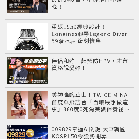
晚！
重返1959經典設計！
Longines浪琴Legend Diver
59潛水表 復刻懷舊
PR
伴侶和妳一起預防HPV，才有
資格說愛妳！
美神降臨華山！TWICE MINA
首度單飛訪台「自曝最想做這
事」360度0死角美貌保養祕訣
一次公開
PR
009829掌握AI關鍵 大華韓國
KOSPI 50今強勢開募