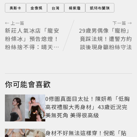
奧斯卡
金像獎
台灣
楊紫瓊
凱特布蘭琪
← 上一篇
下一篇 →
新莊人氣冰店「龍安
29歲男偶像「寵粉」
粉條冰」預告熄燈！
竟踩法規！遭警方約
粉絲捨不得：晴天霹
談後現身籲粉絲守法
靂
你可能會喜歡
0修圖真面目太扯！陳妍希「低胸
高衩禮服大秀身材」43歲近況完
美無死角 美得很高級
身材不好無法這樣穿！倪妮「貼