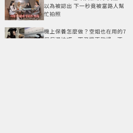
以為被認出 下一秒竟被當路人幫
忙拍照
機上保養怎麼做？空姐也在用的7
個保濕技巧，下飛機不乾燥、不
浮腫還能維持好氣色
29歲男偶像「寵粉」竟踩法規！
遭警方約談後現身籲粉絲守法
7-ELEVEN哈根達斯限時優惠再加
碼 迷你杯、雪糕、雪酥「買10送
13」
全國電子台南仁德中山店開幕！