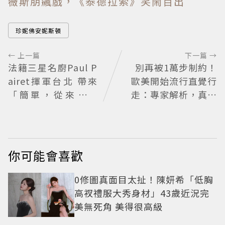
薇斯朋飆戲，《泰德拉索》笑鬧百出
珍妮佛安妮斯頓
← 上一篇
下一篇 →
法籍三星名廚Paul P
別再被1萬步制約！
airet揮軍台北 帶來
歐美開始流行直覺行
「簡單，從來不簡
走：專家解析，真正
單」料理哲學
重要的不是步數，而
是「這件事」
你可能會喜歡
0修圖真面目太扯！陳妍希「低胸
高衩禮服大秀身材」43歲近況完
美無死角 美得很高級