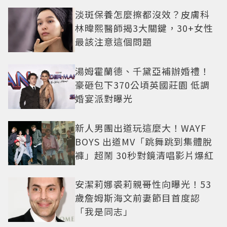
淡斑保養怎麼擦都沒效？皮膚科
林暐熙醫師揭3大關鍵，30+女性
最該注意這個問題
湯姆霍蘭德、千黛亞補辦婚禮！
豪砸包下370公頃英國莊園 低調
婚宴派對曝光
新人男團出道玩這麼大！WAYF
BOYS 出道MV「跳舞跳到集體脫
褲」超鬧 30秒對鏡清唱影片爆紅
安潔莉娜裘莉親哥性向曝光！53
歲詹姆斯海文前妻節目首度認
「我是同志」