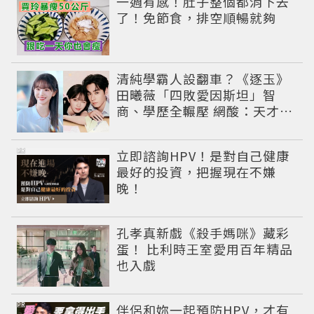
一週有感！肚子整個都消下去
了！免節食，排空順暢就夠
清純學霸人設翻車？《逐玉》
田曦薇「四敗愛因斯坦」智
商、學歷全輾壓 網酸：天才全
靠旁白
PR
立即諮詢HPV！是對自己健康
最好的投資，把握現在不嫌
晚！
孔孝真新戲《殺手媽咪》藏彩
蛋！ 比利時王室愛用百年精品
也入戲
PR
伴侶和妳一起預防HPV，才有