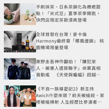
手刷抹茶、日系茶韻化為療癒甜
點！「米弎豆」夏季茶季開跑，
快閃店限定茶飲清爽登場
全球首發在台灣！麥卡倫
Harmony最終章「椰風煖韻」 桃
園機場限量登場
東野圭吾神作翻拍！「嫌犯家
人、被害人遺族聯手」命案真相
竟動搖 《天使與蝙蝠》超越懸
疑框架展開
《不良一族尋愛記2》新主持
Awich什麼來頭？前夫被槍殺、家
裡被槍掃射 人生經歷比參演者還
抓馬！