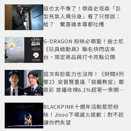
這也太不像了！傑森史塔森「巨
型充氣人偶分身」看了只想說：
蛤？ 驚喜連本尊都吐槽
G-DRAGON 粉絲必朝聖！迪士尼
《玩具總動員》聯名快閃店來
台，限定商品與打卡亮點公開
這次有鈔能力也沒用！《財閥X刑
警2》安普賢重逢「惡魔教官」鄭
恩彩 首播收視6.1%超第一季開紅
盤
BLACKPINK十週年活動惹怒粉
絲！Jisoo下場滅火道歉：對不起
讓你們失望