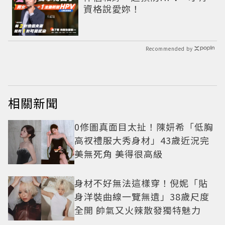
資格說愛妳！
Recommended by
相關新聞
0修圖真面目太扯！陳妍希「低胸
高衩禮服大秀身材」43歲近況完
美無死角 美得很高級
身材不好無法這樣穿！倪妮「貼
身洋裝曲線一覽無遺」38歲尺度
全開 帥氣又火辣散發獨特魅力