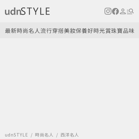
最新
時尚名人
流行穿搭
美妝保養
好時光
賞珠寶
品味
udnSTYLE
時尚名人
西洋名人