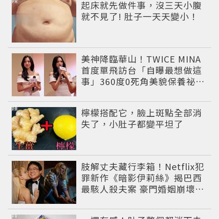
PR
起床就先做件事，沒三天小腹
就不見了! 肚子一天天變小！
美神降臨華山！TWICE MINA
首度單飛訪台「自曝最想做這
事」360度0死角美貌保養祕訣
一次公開
PR
檸檬搭配它，臉上斑點全部消
失了，小肚子都變平坦了
肢解丈夫藏行李箱！Netflix犯
罪新作《暗影伊莉絲》揭巴西
最駭人殺夫案 豪門婚姻崩壞釀
致命慘劇
PR