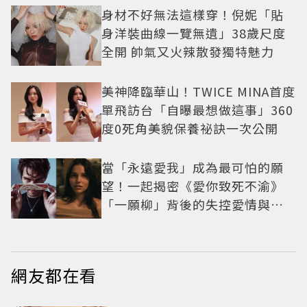
身材不好無法這樣穿！倪妮「貼
身洋裝曲線一覽無遺」38歲尺度
全開 帥氣又火辣散發獨特魅力
美神降臨華山！TWICE MINA首度
單飛訪台「自曝最想做這事」360
度0死角美貌保養祕訣一次公開
當「永遠愛我」成為最可怕的願
望！一起揭密《愛你致死不渝》
「一願柳」背後的失控愛情與爆
紅之路
網友都在看