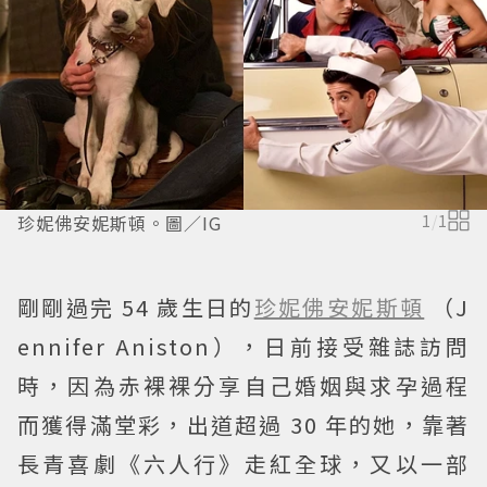
珍妮佛安妮斯頓。圖／IG
1
/
1
剛剛過完 54 歲生日的
珍妮佛安妮斯頓
（J
ennifer Aniston），日前接受雜誌訪問
時，因為赤裸裸分享自己婚姻與求孕過程
而獲得滿堂彩，出道超過 30 年的她，靠著
長青喜劇《六人行》走紅全球，又以一部