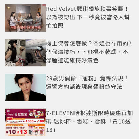
Red Velvet瑟琪獨旅糗事笑翻！
以為被認出 下一秒竟被當路人幫
忙拍照
機上保養怎麼做？空姐也在用的7
個保濕技巧，下飛機不乾燥、不
浮腫還能維持好氣色
29歲男偶像「寵粉」竟踩法規！
遭警方約談後現身籲粉絲守法
7-ELEVEN哈根達斯限時優惠再加
碼 迷你杯、雪糕、雪酥「買10送
13」