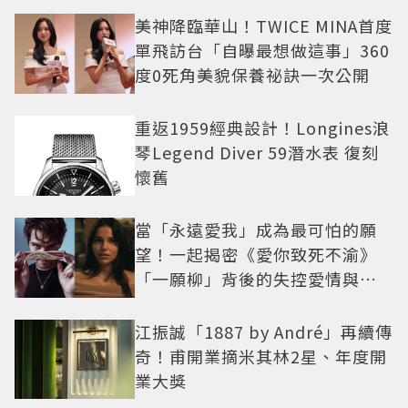
美神降臨華山！TWICE MINA首度
單飛訪台「自曝最想做這事」360
度0死角美貌保養祕訣一次公開
重返1959經典設計！Longines浪
琴Legend Diver 59潛水表 復刻
懷舊
當「永遠愛我」成為最可怕的願
望！一起揭密《愛你致死不渝》
「一願柳」背後的失控愛情與爆
紅之路
江振誠「1887 by André」再續傳
奇！甫開業摘米其林2星、年度開
業大獎