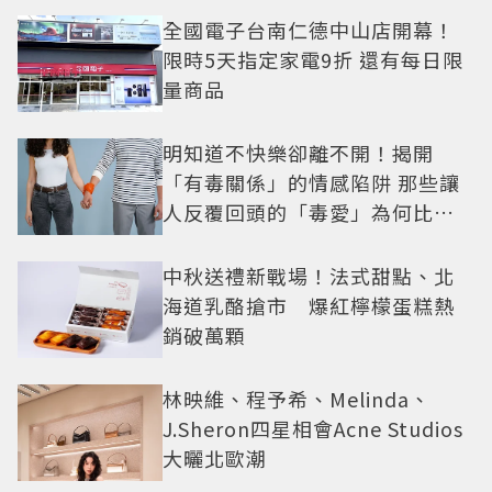
全國電子台南仁德中山店開幕！
限時5天指定家電9折 還有每日限
量商品
明知道不快樂卻離不開！揭開
「有毒關係」的情感陷阱 那些讓
人反覆回頭的「毒愛」為何比菸
還難戒？
中秋送禮新戰場！法式甜點、北
海道乳酪搶市 爆紅檸檬蛋糕熱
銷破萬顆
林映維、程予希、Melinda、
J.Sheron四星相會Acne Studios
大曬北歐潮