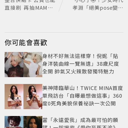
直接刷 再抽MAMA A
孝淵「絕美pose變搞
WARDS門票
笑」撂狠話：把住址
交出來
你可能會喜歡
身材不好無法這樣穿！倪妮「貼
身洋裝曲線一覽無遺」38歲尺度
全開 帥氣又火辣散發獨特魅力
美神降臨華山！TWICE MINA首度
單飛訪台「自曝最想做這事」360
度0死角美貌保養祕訣一次公開
當「永遠愛我」成為最可怕的願
望！一起揭密《愛你至死不渝》