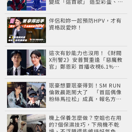
變成「這首歌」 造型彩蛋、暖
心故事一次公開
PR
伴侶和妳一起預防HPV，才有
資格說愛妳！
這次有鈔能力也沒用！《財閥
X刑警2》安普賢重逢「惡魔教
官」鄭恩彩 首播收視6.1%超
第一季開紅盤
珉豪想要珉豪得到！SM RUN
倫敦晨跑鬧大了 「首屆偶像
粉絲馬拉松」成真，報名方式
公開
機上保養怎麼做？空姐也在用
的7個保濕技巧，下飛機不乾
燥、不浮腫還能維持好氣色