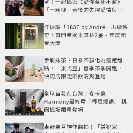
望！一起揭密《愛你至死不渝》
「一願柳」背後的失控愛情與爆
紅之路
江振誠「1887 by André」再續傳
奇！甫開業摘米其林2星、年度開
業大獎
手刷抹茶、日系茶韻化為療癒甜
點！「米弎豆」夏季茶季開跑，
快閃店限定茶飲清爽登場
全球首發在台灣！麥卡倫
Harmony最終章「椰風煖韻」 桃
園機場限量登場
東野圭吾神作翻拍！「嫌犯家