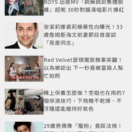
BOYS 出道MV「跳舞跳到集體脫
褲」超鬧 30秒對鏡清唱影片爆紅
安潔莉娜裘莉親哥性向曝光！53
歲詹姆斯海文前妻節目首度認
「我是同志」
Red Velvet瑟琪獨旅糗事笑翻！
以為被認出 下一秒竟被當路人幫
忙拍照
機上保養怎麼做？空姐也在用的7
個保濕技巧，下飛機不乾燥、不
浮腫還能維持好氣色
29歲男偶像「寵粉」竟踩法規！