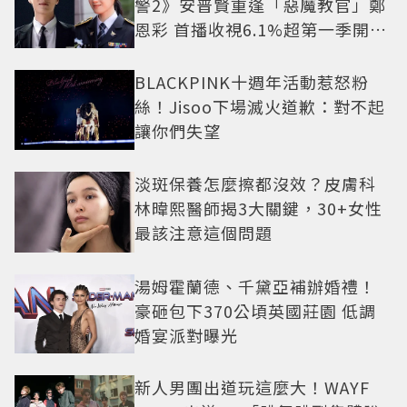
警2》安普賢重逢「惡魔教官」鄭
恩彩 首播收視6.1%超第一季開紅
盤
BLACKPINK十週年活動惹怒粉
絲！Jisoo下場滅火道歉：對不起
讓你們失望
淡斑保養怎麼擦都沒效？皮膚科
林暐熙醫師揭3大關鍵，30+女性
最該注意這個問題
湯姆霍蘭德、千黛亞補辦婚禮！
豪砸包下370公頃英國莊園 低調
婚宴派對曝光
新人男團出道玩這麼大！WAYF