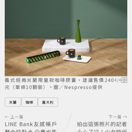
義式經典米蘭限量款咖啡膠囊，建議售價240
4
/
4
元（單條10顆裝）。圖／Nespresso提供
米蘭
咖啡
義大利
← 上一篇
下一篇 →
LINE Bank友感帳戶
拍出這張照片的記者
整合快點卡 公費也能
小心了🤣！少女時代