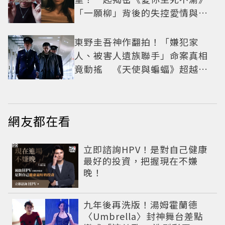
「一願柳」背後的失控愛情與爆
紅之路
東野圭吾神作翻拍！「嫌犯家
人、被害人遺族聯手」命案真相
竟動搖 《天使與蝙蝠》超越懸
疑框架展開
網友都在看
PR
立即諮詢HPV！是對自己健康
最好的投資，把握現在不嫌
晚！
九年後再洗版！湯姆霍蘭德
〈Umbrella〉封神舞台差點