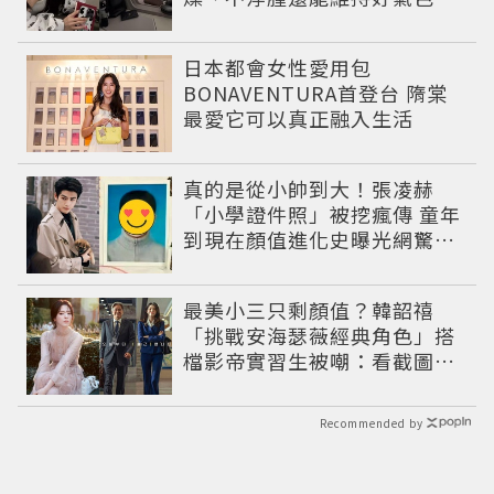
日本都會女性愛用包
BONAVENTURA首登台 隋棠
最愛它可以真正融入生活
真的是從小帥到大！張凌赫
「小學證件照」被挖瘋傳 童年
到現在顏值進化史曝光網驚：
完全等比例長大
最美小三只剩顏值？韓韶禧
「挑戰安海瑟薇經典角色」搭
檔影帝實習生被嘲：看截圖就
感受到演技
Recommended by