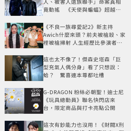
人、被害人遺族聯手」命案真相
竟動搖 《天使與蝙蝠》超越懸
疑框架展開
《不良一族尋愛記2》新主持
Awich什麼來頭？前夫被槍殺、家
裡被槍掃射 人生經歷比參演者還
抓馬！
這也太不像了！傑森史塔森「巨
型充氣人偶分身」看了只想說：
蛤？ 驚喜連本尊都吐槽
G-DRAGON 粉絲必朝聖！迪士尼
《玩具總動員》聯名快閃店來
台，限定商品與打卡亮點公開
這次有鈔能力也沒用！《財閥X刑