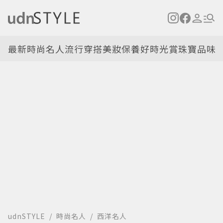
最新
時尚名人
流行穿搭
美妝保養
好時光
賞珠寶
品味
udnSTYLE
時尚名人
西洋名人