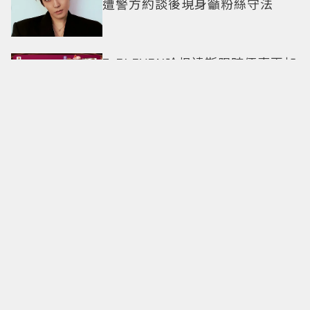
遭警方約談後現身籲粉絲守法
7-ELEVEN哈根達斯限時優惠再加
碼 迷你杯、雪糕、雪酥「買10送
13」
全國電子台南仁德中山店開幕！
限時5天指定家電9折 還有每日限
量商品
明知道不快樂卻離不開！揭開
「有毒關係」的情感陷阱 那些讓
人反覆回頭的「毒愛」為何比菸
還難戒？
中秋送禮新戰場！法式甜點、北