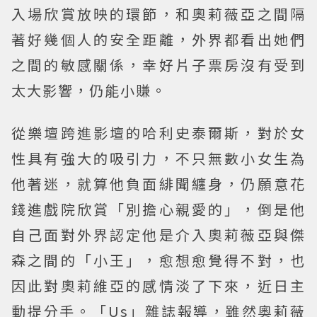
入場欣賞放映的環節，和奧莉薇亞之間隔
著好幾個人的安全距離，外界都看出她們
之間的敏感關係，幸好片子票房沒有受到
太大影響，仍能小賺。
從樂壇跨進影壇的哈利史泰爾斯，對於女
性具有強大的吸引力，不只無數小女生為
他著迷，就算他負面緋聞纏身，仍願意花
錢進戲院欣賞「別擔心親愛的」，倒是他
自己面對外界認定他是介入奧莉薇亞與傑
森之間的「小王」，愈想愈覺得不對，也
因此對奧莉維亞的感情淡了下來，近日主
動提分手。「Us」雜誌報導，雖然奧莉薇