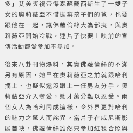
多」艾美獎視帝傑森蘇戴西斯生了一雙子
女的奧莉薇亞不惜拋棄孩子們的爸，也要
跟他在一起，讓佛蘿倫絲大為鄙夷，與奧
莉薇亞開始冷戰，連片子快要上映前的宣
傳活動都愛參加不參加。
後來八卦刊物爆料，其實佛蘿倫絲的不滿
另有原因，她早在奧莉薇亞之前就跟哈利
搞上、也疑似還沒跟上一任男友分手，奧
莉薇亞介入奪愛，她才萬分難以忍受。兩
個女人為哈利鬧成這樣，令外界更對哈利
的魅力之驚人而詫異。當片子在威尼斯影
展首映，佛蘿倫絲雖然只參加紅毯合照與