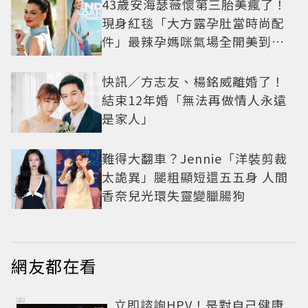
43歲安海瑟薇懷第三胎美瘋了！
現身紅毯「大方露孕肚當時尚配
件」最辣孕媽咪氣場全開美到發
光
快訊／方志友、楊銘威離婚了！
結束12年婚「無法再做情人永遠
是家人」
難得大翻車？Jennie「洋裝剪裁
太詭異」腿粗顯短還五五身 人間
香奈兒光環失靈變臘腸狗
網友都在看
PR
立即諮詢HPV！是對自己健康