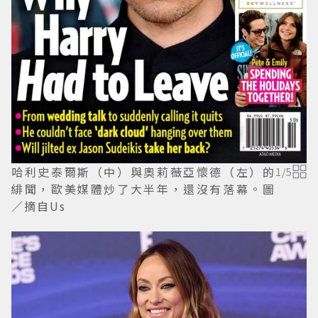
哈利史泰爾斯（中）與奧莉薇亞懷德（左）的
1
/
5
緋聞，歐美媒體炒了大半年，還沒有落幕。圖
／摘自Us