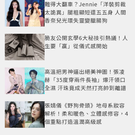
難得大翻車？Jennie「洋裝剪裁
太詭異」腿粗顯短還五五身 人間
香奈兒光環失靈變臘腸狗
脆友公開玄學6大秘技引熱議！人
生要「贏」從儀式感開始
高溫把男神逼出絕美神圖！張凌
赫「35度穿兩件長袖」爆汗領口
全濕 汗珠竟成天然打亮帥到離譜
張婧儀《野狗骨頭》地母系妝容
解析！柔和暖色、立體感修容，4
個重點打造溫潤高級感