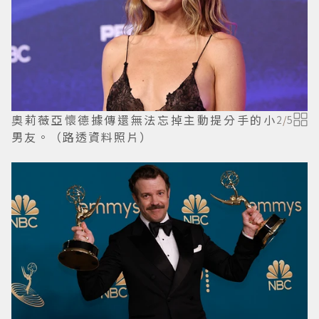
奧莉薇亞懷德據傳還無法忘掉主動提分手的小
2
/
5
男友。（路透資料照片）