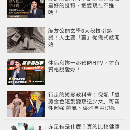
最好的投資，把握現在不嫌
晚！
脆友公開玄學6大秘技引熱
議！人生要「贏」從儀式感開
始
PR
伴侶和妳一起預防HPV，才有
資格說愛妳！
行走的短髮教科書！倪妮「狠
剪金色短髮變叛逆少女」可塑
性超強 帥氣、優雅自由切換
赤足鞋是什麼？真的比較健康