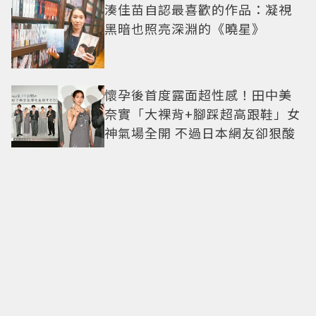
湊佳苗自認最喜歡的作品：凝視
黑暗也照亮深淵的《曉星》
懷孕後首度露面超性感！田中美
奈實「大裸背+腳踩超高跟鞋」女
神氣場全開 不過日本網友卻狠酸
佳節送心意！4間「百年歷史」中
秋禮盒 巧克力、蝦餅、蛋黃酥通
通有
廚餘禁餵豬政策上路倒數！廚餘
機補助上限、3大選購攻略一次看