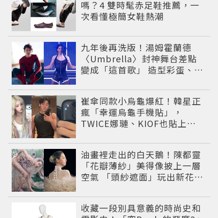
嗎？4 雙時髦赤足鞋推薦，一
次看懂極簡女鞋熱潮
九年後再洗版！湯姆霍蘭德
〈Umbrella〉封神舞台差點
變成「這首歌」 造型彩蛋、暖
心故事一次公開
崔傘同款小烏龜爆紅！韓星正
瘋「幸運烏龜手機貼」，
TWICE娜璉、KIOF也貼上求
好運
油畫裡走出的白天鵝！陳都靈
「花瓣薄紗」美得像披上一層
空氣 「頭紗遮面」玩出新花樣
朦朧美感太仙
收藏一段別具意義的時尚史和