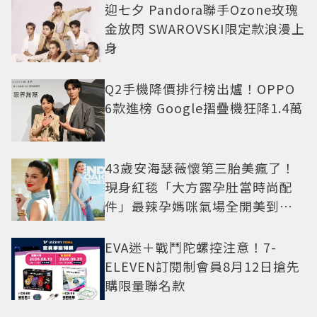
迎七夕 Pandora聯手Ozone玫瑰
金放閃 SWAROVSKI限定款浪漫上
身
Q2手機降價排行榜出爐！OPPO
6款進榜 Google摺疊機狂降1.4萬
43歲安海瑟薇懷第三胎美瘋了！
現身紅毯「大方露孕肚當時尚配
件」最辣孕媽咪氣場全開美到發
光
EVA迷＋戰鬥陀螺控注意！7-
ELEVEN訂閱制會員8月12日搶先
購限量聯名款