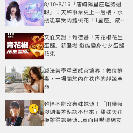
8/10-8/16「唐綺陽星座運勢週
報」：天秤事業更上一層樓、水
瓶能享受肉體桃花「1星座」感情
防三角關係
又麻又甜！肯德基「青花椒花生
蛋撻」新登場 還能變身七夕蛋撻
花束
減法美學重塑感官邊界：數位排
毒，一場關於內在秩序的靜謐革
命
難怪不能沒有妹妹頭！「田曦薇
沒瀏海差點認不出來」甜妹天花
板難得露額頭...真面目嚇壞網友