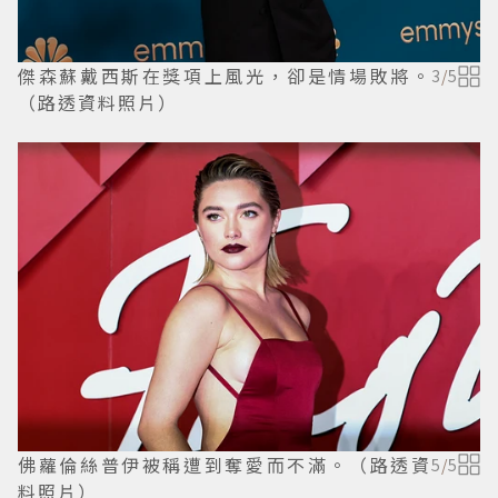
傑森蘇戴西斯在獎項上風光，卻是情場敗將。
3
/
5
（路透資料照片）
佛蘿倫絲普伊被稱遭到奪愛而不滿。（路透資
5
/
5
料照片）