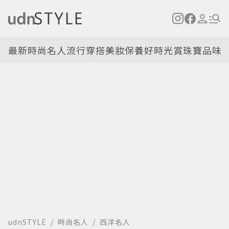
最新
時尚名人
流行穿搭
美妝保養
好時光
賞珠寶
品味
udnSTYLE
時尚名人
西洋名人