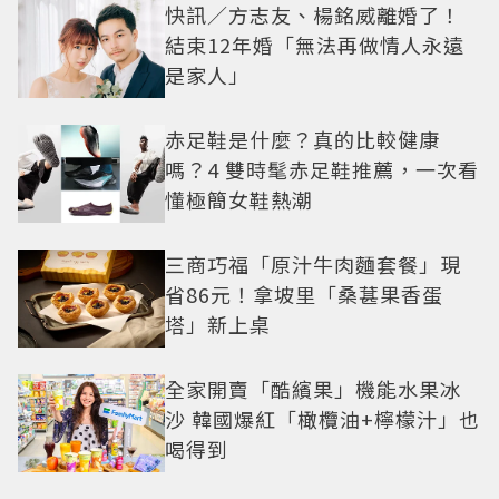
快訊／方志友、楊銘威離婚了！
結束12年婚「無法再做情人永遠
是家人」
赤足鞋是什麼？真的比較健康
嗎？4 雙時髦赤足鞋推薦，一次看
懂極簡女鞋熱潮
三商巧福「原汁牛肉麵套餐」現
省86元！拿坡里「桑葚果香蛋
塔」新上桌
全家開賣「酷繽果」機能水果冰
沙 韓國爆紅「橄欖油+檸檬汁」也
喝得到