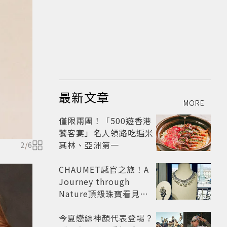
最新文章
MORE
僅限兩團！「500遊香港
饕客宴」名人領路吃遍米
其林、亞洲第一
2
/
6
CHAUMET感官之旅！A
Journey through
Nature頂級珠寶看見植
物香氣
今夏戀綜神顏代表登場？