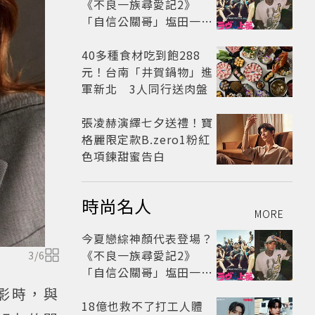
《不良一族尋愛記2》
「自信公關哥」塩田一馬
背景起底 街頭辣男翻身當
老闆
40多種食材吃到飽288
元！台南「井賀鍋物」進
軍新北 3人同行送肉盤
張凌赫演繹七夕送禮！寶
格麗限定款B.zero1粉紅
色項鍊甜蜜告白
時尚名人
MORE
今夏戀綜神顏代表登場？
《不良一族尋愛記2》
3
/
6
「自信公關哥」塩田一馬
背景起底 街頭辣男翻身當
影時，與
老闆
18億也救不了打工人體