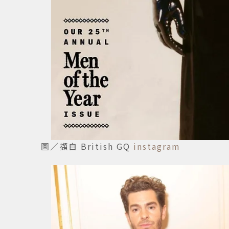
圖／擷自 British GQ
instagram