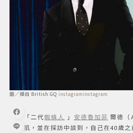
圖／擷自 British GQ
instagraminstagram
「二代
蜘蛛人
」
安德魯加菲
爾德（A
肌，並在採訪中談到，自己在40歲