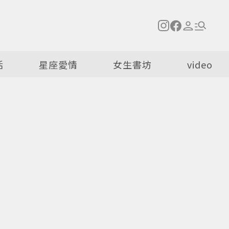
活
星座愛情
女生書坊
video