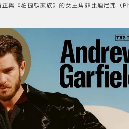
正與《柏捷頓家族》的女主角菲比迪尼弗（Pho