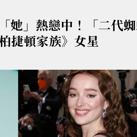
「她」熱戀中！「二代蜘
《柏捷頓家族》女星