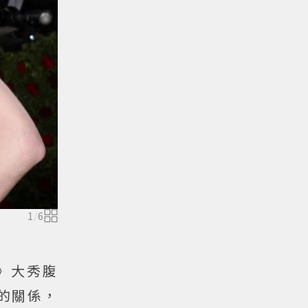
1
/
6
Q》大秀腹
的關係，