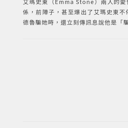
艾瑪史東（Emma Stone）兩
係，前陣子，甚至爆出了艾瑪史東不
德魯騙她時，還立刻傳訊息說他是「