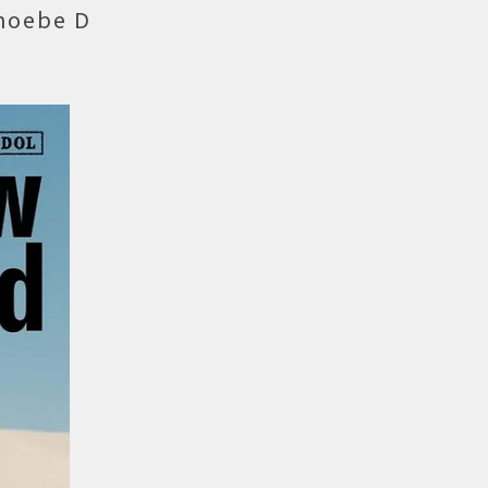
ebe D