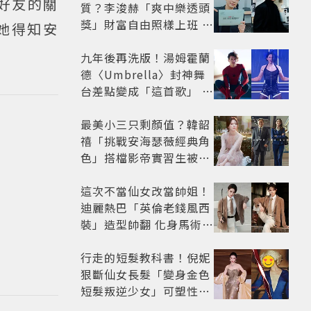
著好友的關
質？李浚赫「爽中樂透頭
獎」財富自由照樣上班 西
她得知安
裝社畜帥出新高度
九年後再洗版！湯姆霍蘭
德〈Umbrella〉封神舞
台差點變成「這首歌」 造
型彩蛋、暖心故事一次公
開
最美小三只剩顏值？韓韶
禧「挑戰安海瑟薇經典角
色」搭檔影帝實習生被
嘲：看截圖就感受到演技
這次不當仙女改當帥姐！
迪麗熱巴「英倫老錢風西
裝」造型帥翻 化身馬術師
網喊：現代版李長歌
行走的短髮教科書！倪妮
狠斷仙女長髮「變身金色
短髮叛逆少女」可塑性超
強 帥氣、優雅自由切換