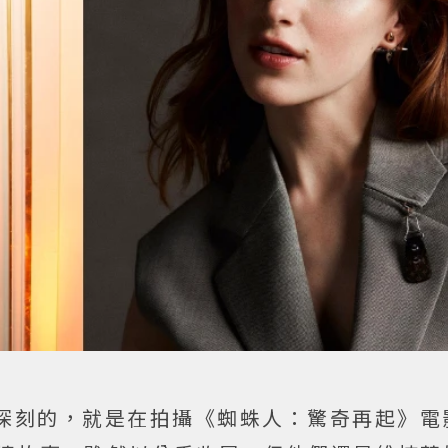
深刻的，就是在拍攝《蜘蛛人：驚奇再起》電