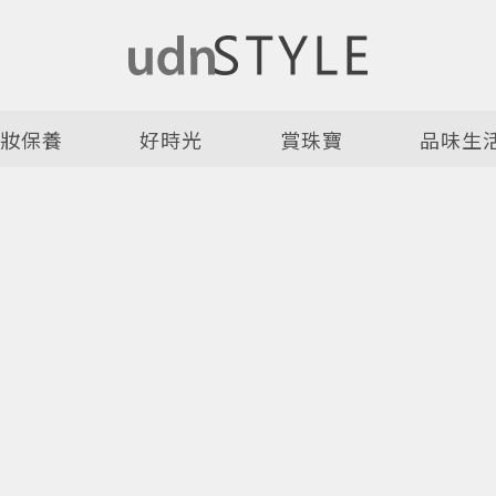
美妝保養
好時光
賞珠寶
品味生