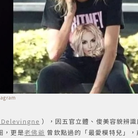
tagram
 Delevingne
），因五官立體、俊美容貌辨識
圈，更是
老佛爺
曾欽點過的「最愛模特兒」，