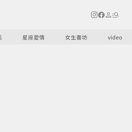
活
星座愛情
女生書坊
video