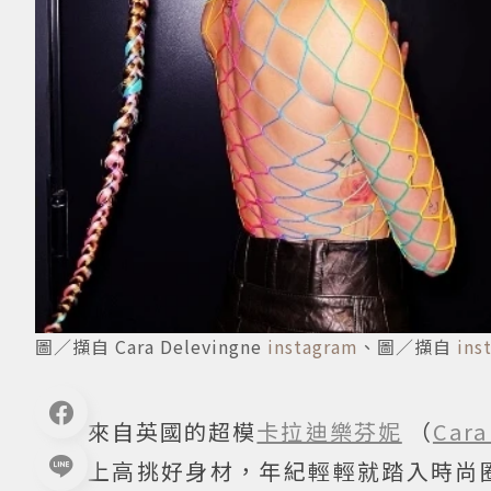
圖／擷自 Cara Delevingne
instagram
、圖／擷自
ins
來自英國的超模
卡拉迪樂芬妮
（
Cara
上高挑好身材，年紀輕輕就踏入時尚