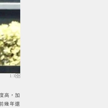
1
/
3
度高，加
前幾年還