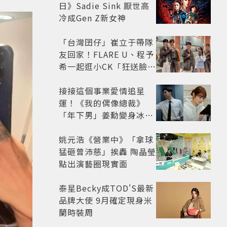
日》Sadie Sink 厭世高
冷成Gen Z新女神
「台灣囝仔」崔立于帶隊
友回家！FLARE U、程予
希一起逛小CK「狂送臉頰
愛心、WINK」親曝中山
站私藏必逛名單
接接這個事業愛情追星
運！《我的偶像總裁》
「年下男」姜勳變身冰山
總裁 金慧峻追星成功還偶
遇愛情
姚元浩《營業中》「拿球
猛砸曾沛慈」挨轟 陶晶瑩
點出演藝圈現實面
泰星Becky成TOD'S最新
品牌大使 9月確定現身米
蘭時裝周