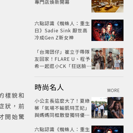
專門店煥新開幕
六點認識《蜘蛛人：重生
日》Sadie Sink 厭世高
冷成Gen Z新女神
「台灣囝仔」崔立于帶隊
友回家！FLARE U、程予
希一起逛小CK「狂送臉頰
愛心、WINK」親曝中山
站私藏必逛名單
時尚名人
MORE
的樣貌和
小公主長這麼大了！夏綠
症狀，前
蒂「氣場不輸凱特王妃」
與媽媽同框散發獨特優雅
才開始驚
氣質 網友狂讚
六點認識《蜘蛛人：重生