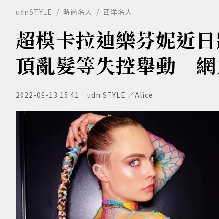
udnSTYLE
時尚名人
西洋名人
超模卡拉迪樂芬妮近日
頂亂髮等失控舉動 網
2022-09-13 15:41
udn STYLE ／Alice