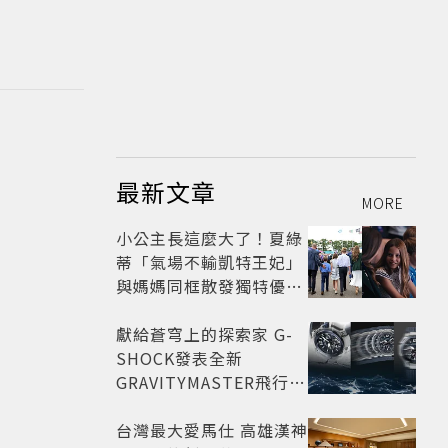
最新文章
MORE
小公主長這麼大了！夏綠
蒂「氣場不輸凱特王妃」
與媽媽同框散發獨特優雅
氣質 網友狂讚
獻給蒼穹上的探索家 G-
SHOCK發表全新
GRAVITYMASTER飛行表
與天比高
台灣最大愛馬仕 高雄漢神