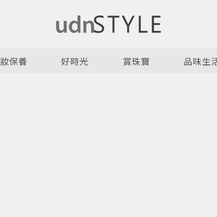
美妝保養
好時光
賞珠寶
品味生