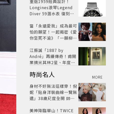
開
重返1959經典設計！
Longines浪琴Legend
Diver 59潛水表 復刻懷
舊
當「永遠愛我」成為最可
怕的願望！一起揭密《愛
你至死不渝》「一願柳」
背後的失控愛情與爆紅之
路
江振誠「1887 by
André」再續傳奇！甫開
業摘米其林2星、年度開
業大獎
時尚名人
MORE
身材不好無法這樣穿！倪
妮「貼身洋裝曲線一覽無
遺」38歲尺度全開 帥氣
又火辣散發獨特魅力
美神降臨華山！TWICE