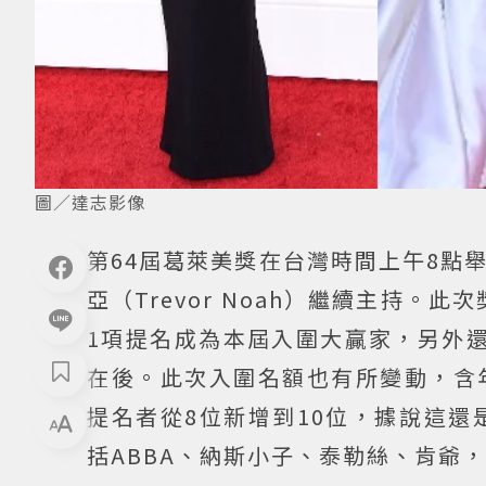
圖／達志影像
第64屆葛萊美獎在台灣時間上午8點
亞（Trevor Noah）繼續主持。此
1項提名成為本屆入圍大贏家，另外還有小
在後。此次入圍名額也有所變動，含
提名者從8位新增到10位，據說這還
括ABBA、納斯小子、泰勒絲、肯爺，最佳