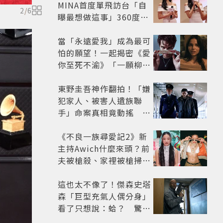
MINA首度單飛訪台「自
2
/
6
曝最想做這事」360度0
死角美貌保養祕訣一次公
開
當「永遠愛我」成為最可
怕的願望！一起揭密《愛
你至死不渝》「一願柳」
背後的失控愛情與爆紅之
路
東野圭吾神作翻拍！「嫌
犯家人、被害人遺族聯
手」命案真相竟動搖
《天使與蝙蝠》超越懸疑
框架展開
《不良一族尋愛記2》新
主持Awich什麼來頭？前
夫被槍殺、家裡被槍掃射
人生經歷比參演者還抓
馬！
這也太不像了！傑森史塔
森「巨型充氣人偶分身」
看了只想說：蛤？ 驚喜
連本尊都吐槽