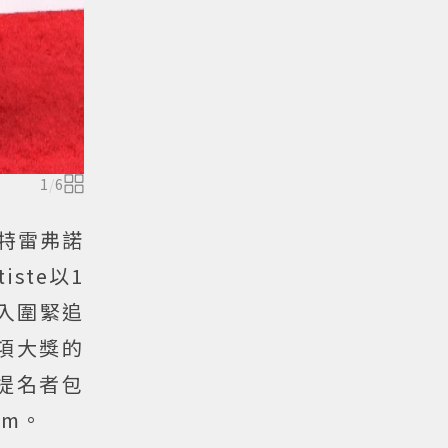
1
/
6
特雷弗諾
ste以1
項入圍緊追
項大獎的
提名者包
em。