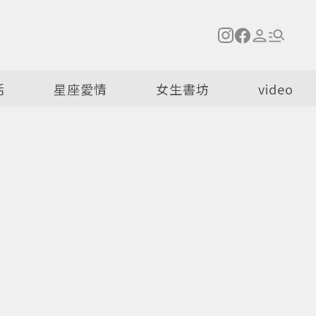
活
星座愛情
女生書坊
video