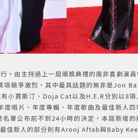
舉行，由主持過上一屆頒獎典禮的南非喜劇演員
次獎項競爭激烈，其中最具話題的無非是Jon Bati
賈斯汀、Doja Cat以及H.E.R分別以8
年度唱片、年度專輯、年度歌曲及最佳新人四
是名單公布前不到24小時的決定，本屆新增的
新人的部分則有Arooj Aftab與Baby Ke