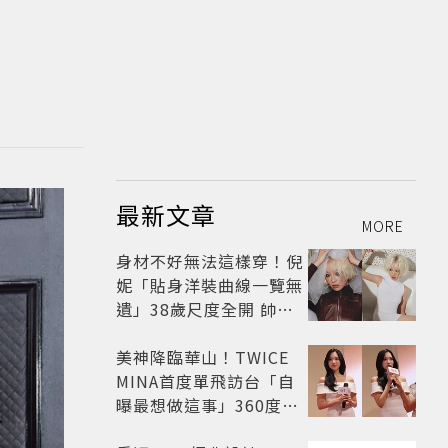
最新文章
MORE
身材不好無法這樣穿！倪
妮「貼身洋裝曲線一覽無
遺」38歲尺度全開 帥氣
又火辣散發獨特魅力
美神降臨華山！TWICE
MINA首度單飛訪台「自
曝最想做這事」360度0
死角美貌保養祕訣一次公