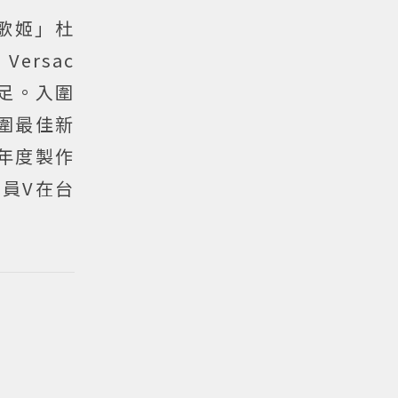
歌姬」杜
Versac
足。入圍
入圍最佳新
年度製作
成員V在台