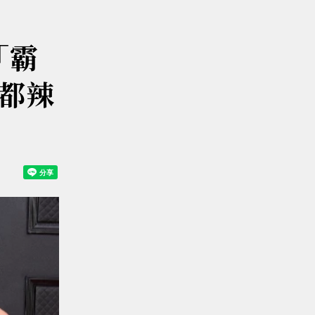
「霸
美都辣