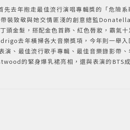
首先去年抱走最佳流行演唱專輯獎的「危險系
綁帶裝致敬與她交情匪淺的創意總監Donatella 
布丁頭金髮，搭配金色首飾、紅色唇妝，霸氣十
Rodrigo去年橫掃各大音樂獎項，今年則一舉
o表演、最佳流行歌手專輯、最佳音樂錄影帶、
estwood的緊身爆乳裙亮相，還與表演的BTS