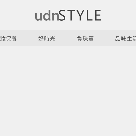
美妝保養
好時光
賞珠寶
品味生