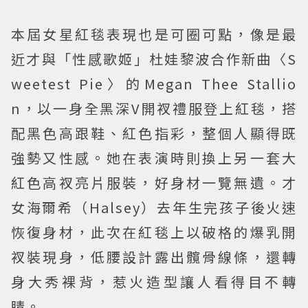
本屆女星紅毯表現也是可圈可點，像是最
近才與「性感歌姬」杜娃黎波合作新曲〈S
weetest Pie〉的Megan Thee Stallio
n，以一身全黑深V開衩禮服登上紅毯，搭
配黑色高跟鞋、紅色指彩，整個人顯得既
強勢又性感。她在表演時則換上另一套大
紅色高衩亮片服裝，好身材一覽無遺。才
女海爾希（Halsey）去年生完孩子後火速
恢復身材，此次在紅毯上以破格的爆乳開
衩裝現身，低腰設計露出髖骨線條，還轉
身大秀裸背，惹火造型讓人看得目不轉
睛。