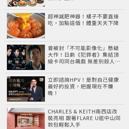
PR
超神減肥神器！橘子不要直接
吃，加點這個！體重天天下降
曾被封「不可能影像化」懸疑
大作！日劇《犯罪者》集結頂
級卡司同台飆戲 無差別殺人案
捲出政商黑幕
PR
立即諮詢HPV！是對自己健康
最好的投資，把握現在不嫌
晚！
CHARLES & KEITH南西店改
裝亮相 跟著FLARE U逛中山同
款包輕鬆入手