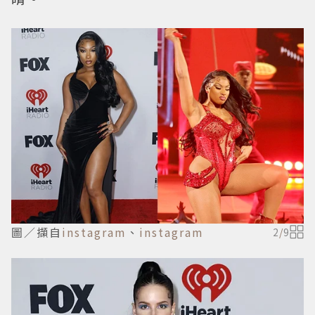
圖／擷自
instagram
、
instagram
2
/
9