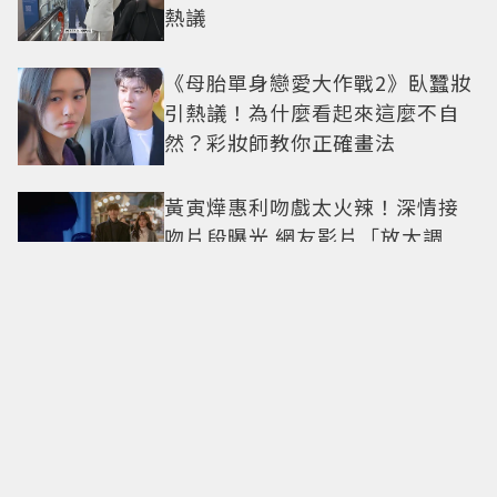
熱議
《母胎單身戀愛大作戰2》臥蠶妝
引熱議！為什麼看起來這麼不自
然？彩妝師教你正確畫法
黃寅燁惠利吻戲太火辣！深情接
吻片段曝光 網友影片「放大調
亮」捕捉甜蜜瞬間
Only in Hong Kong｜東西交
融，新舊並存 ｜摺疊城市-香港
不只月餅！「酥炸軟殼蟹＋蟹黃
醬」、「特調肉品＋調味鹽」中