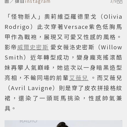
圖／擷自
instagram
3
/
9
「怪物新人」奧莉維亞羅德里戈（Olivia
Rodrigo）此次穿著Versace紫色低胸馬
甲作為戰袍，展現又可愛又性感的風格。
影帝
威爾史密斯
愛女薇洛史密斯（Willow
Smith）近年轉型成功，變身龐克搖滾酷
妹再攀人氣巔峰，她這次以一身暗黑造型
亮相，不輸同場的前輩
艾薇兒
。而艾薇兒
（Avril Lavigne）則是穿了皮衣拼接格紋
裙，還染了一頭斑馬挑染，性感帥氣兼
具。