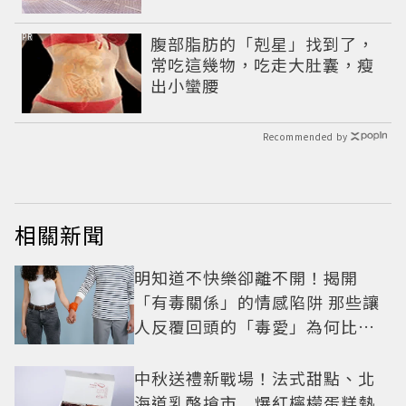
PR
腹部脂肪的「剋星」找到了，
常吃這幾物，吃走大肚囊，瘦
出小蠻腰
Recommended by
相關新聞
明知道不快樂卻離不開！揭開
「有毒關係」的情感陷阱 那些讓
人反覆回頭的「毒愛」為何比菸
還難戒？
中秋送禮新戰場！法式甜點、北
海道乳酪搶市 爆紅檸檬蛋糕熱