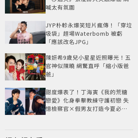
喊太有氛圍
JYP朴軫永爆笑短片瘋傳！「穿垃
圾袋」趕場Waterbomb 被虧
「應該改名JPG」
陳妍希9歲兒小星星近照曝光！五
官神似陳曉 網驚直呼「縮小版爸
爸」
甜度爆表了！丁海寅《我的荒糖
戀愛》化身拳擊教練守護初戀 失
憶檢察官×假男友打造今夏必看
小甜劇