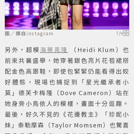
圖／擷自
instagram
7
/
9
另外，超模
海蒂克隆
（Heidi Klum）也
前來共襄盛舉，她穿著銀色亮片花苞裙搭
配金色高跟鞋，即使包緊緊仍能看得出姣
好體態，現場也捕捉到「星光繼承者小
莫」德芙卡梅隆（Dove Cameron）站在
她身旁小鳥依人的模樣，畫面十分逗趣。
最後，好久不見的《花邊教主》「珍妮小
妹」泰勒摩森（Taylor Momsem）也驚喜