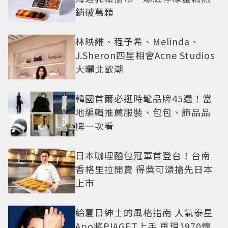
銷破萬顆
林映維、程予希、Melinda、
J.Sheron四星相會Acne Studios
大曬北歐潮
韓國首爾必逛時髦品牌45選！當
地編輯推薦服裝、包包、飾品品
牌一次看
日本咖哩麵包冠軍首登台！台南
香格里拉開賣 得獎可頌搶先日本
上市
給夏日紳士的風格指南 人氣泰星
Apo將PIAGET上手 再現1970懷