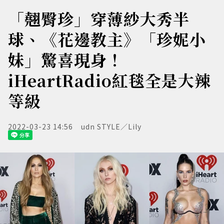
「翹臀珍」穿薄紗大秀半
球、《花邊教主》「珍妮小
妹」驚喜現身！
iHeartRadio紅毯全是大辣
等級
2022-03-23 14:56
udn STYLE／Lily