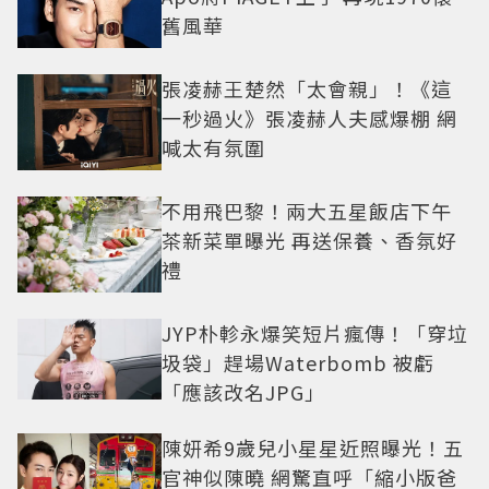
舊風華
張凌赫王楚然「太會親」！《這
一秒過火》張凌赫人夫感爆棚 網
喊太有氛圍
不用飛巴黎！兩大五星飯店下午
茶新菜單曝光 再送保養、香氛好
禮
JYP朴軫永爆笑短片瘋傳！「穿垃
圾袋」趕場Waterbomb 被虧
「應該改名JPG」
陳妍希9歲兒小星星近照曝光！五
官神似陳曉 網驚直呼「縮小版爸