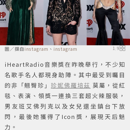
圖／擷自
instagram
、
instagram
1
/
9
iHeartRadio音樂獎在昨晚舉行，不少知
名歌手名人都現身助陣。其中最受到矚目
的非「翹臀珍」
珍妮佛羅培茲
莫屬，從紅
毯、表演、領獎一連換三套超火辣服裝，
男友班艾佛列克以及女兒還坐鎮台下放
閃，最後她獲得了Icon獎，展現天后魅
力。