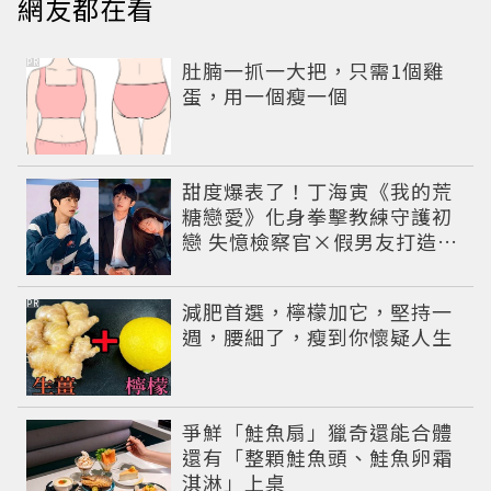
網友都在看
PR
肚腩一抓一大把，只需1個雞
蛋，用一個瘦一個
甜度爆表了！丁海寅《我的荒
糖戀愛》化身拳擊教練守護初
戀 失憶檢察官×假男友打造今
夏必看小甜劇
PR
減肥首選，檸檬加它，堅持一
週，腰細了，瘦到你懷疑人生
爭鮮「鮭魚扇」獵奇還能合體
還有「整顆鮭魚頭、鮭魚卵霜
淇淋」上桌