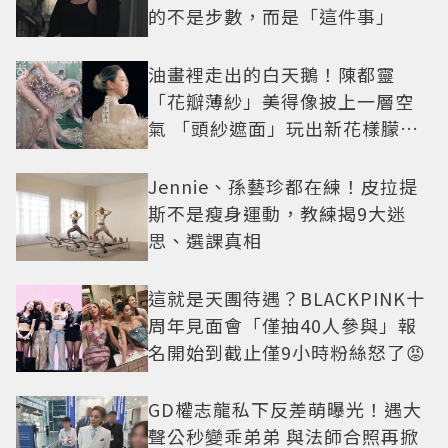
的不是步數，而是「這件事」
油畫裡走出的白天鵝！陳都靈
「花瓣薄紗」美得像披上一層空
氣 「頭紗遮面」玩出新花樣朦朧
美感太仙
Jennie、孫藝珍都在練！皮拉提
斯不是瘦身運動，教練揭9大迷
思、選課真相
這就是天團待遇？BLACKPINK十
周年見面會「僅抽40人參與」報
名開始到截止僅9小時粉絲怒了😡
GD權志龍私下反差萌曝光！遇大
聲公秒變乖弟弟 與法師合照再掀