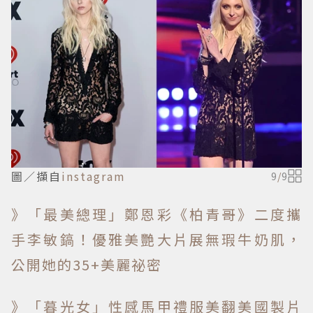
圖／擷自
instagram
9
/
9
》「最美總理」鄭恩彩《柏青哥》二度攜
手李敏鎬！優雅美艷大片展無瑕牛奶肌，
公開她的35+美麗祕密
》「暮光女」性感馬甲禮服美翻美國製片