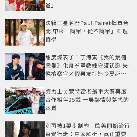
爸」
法籍三星名廚Paul Pairet揮軍台
北 帶來「簡單，從不簡單」料理
哲學
甜度爆表了！丁海寅《我的荒糖
戀愛》化身拳擊教練守護初戀 失
憶檢察官×假男友打造今夏必看
小甜劇
勞力士 x 蒙特雷老爺車大賽再度
合作相伴25載 一展熱情與夢想的
本質
別再被1萬步制約！歐美開始流行
直覺行走：專家解析，真正重要