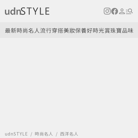
最新
時尚名人
流行穿搭
美妝保養
好時光
賞珠寶
品味
udnSTYLE
時尚名人
西洋名人