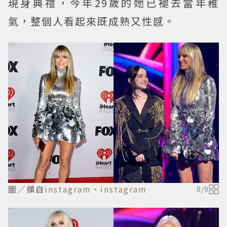
現身典禮，今年29歲的她已褪去當年稚
氣，整個人看起來既成熟又性感。
圖／擷自
instagram
、
instagram
8
/
9