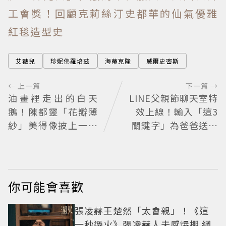
工會獎！回顧克莉絲汀史都華的仙氣優雅
紅毯造型史
艾薇兒
珍妮佛羅培茲
海蒂克隆
威爾史密斯
← 上一篇
下一篇 →
油畫裡走出的白天
LINE父親節聊天室特
鵝！陳都靈「花瓣薄
效上線！輸入「這3
紗」美得像披上一層
關鍵字」為爸爸送上
空氣 「頭紗遮面」玩
歡樂祝福
出新花樣朦朧美感太
仙
你可能會喜歡
張凌赫王楚然「太會親」！《這
一秒過火》張凌赫人夫感爆棚 網