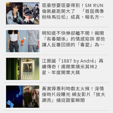
珉豪想要珉豪得到！SM RUN
倫敦晨跑鬧大了 「首屆偶像
粉絲馬拉松」成真，報名方式
公開
明知道不快樂卻離不開！揭開
「有毒關係」的情感陷阱 那些
讓人反覆回頭的「毒愛」為何
比菸還難戒？
江振誠「1887 by André」再
續傳奇！甫開業摘米其林2
星、年度開業大獎
黃寅燁惠利吻戲太火辣！深情
接吻片段曝光 網友影片「放大
調亮」捕捉甜蜜瞬間