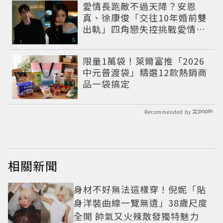
愛情長跑敵不過天降？安恩
真、徐康俊「交往10年婚前雙
出軌」四角戀失控挑戰愛情底
線
限量1萬袋！萊爾富推「2026
中元普渡袋」精選12款熱銷商
品一袋搞定
Recommended by
相關新聞
身材不好無法這樣穿！倪妮「貼
身洋裝曲線一覽無遺」38歲尺度
全開 帥氣又火辣散發獨特魅力