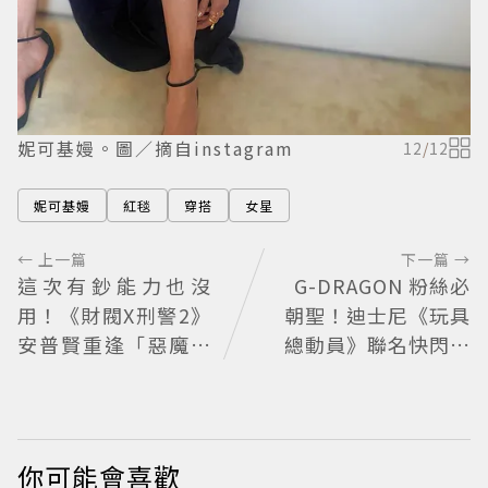
妮可基嫚。圖／摘自instagram
12
/
12
妮可基嫚
紅毯
穿搭
女星
← 上一篇
下一篇 →
這次有鈔能力也沒
G-DRAGON 粉絲必
用！《財閥X刑警2》
朝聖！迪士尼《玩具
安普賢重逢「惡魔教
總動員》聯名快閃店
官」鄭恩彩 首播收視
來台，限定商品與打
6.1%超第一季開紅盤
卡亮點公開
你可能會喜歡