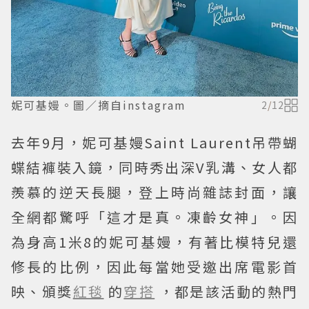
妮可基嫚。圖／摘自instagram
2
/
12
去年9月，妮可基嫚Saint Laurent吊帶蝴
蝶結褲裝入鏡，同時秀出深V乳溝、女人都
羨慕的逆天長腿，登上時尚雜誌封面，讓
全網都驚呼「這才是真。凍齡女神」。因
為身高1米8的妮可基嫚，有著比模特兒還
修長的比例，因此每當她受邀出席電影首
映、頒獎
紅毯
的
穿搭
，都是該活動的熱門