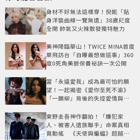
身材不好無法這樣穿！倪妮「貼
身洋裝曲線一覽無遺」38歲尺度
全開 帥氣又火辣散發獨特魅力
美神降臨華山！TWICE MINA首度
單飛訪台「自曝最想做這事」360
度0死角美貌保養祕訣一次公開
當「永遠愛我」成為最可怕的願
望！一起揭密《愛你至死不渝》
「一願柳」背後的失控愛情與爆
紅之路
東野圭吾神作翻拍！「嫌犯家
人、被害人遺族聯手」命案真相
竟動搖 《天使與蝙蝠》超越懸