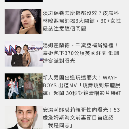
淡斑保養怎麼擦都沒效？皮膚科
林暐熙醫師揭3大關鍵，30+女性
最該注意這個問題
湯姆霍蘭德、千黛亞補辦婚禮！
豪砸包下370公頃英國莊園 低調
婚宴派對曝光
新人男團出道玩這麼大！WAYF
BOYS 出道MV「跳舞跳到集體脫
褲」超鬧 30秒對鏡清唱影片爆紅
安潔莉娜裘莉親哥性向曝光！53
歲詹姆斯海文前妻節目首度認
「我是同志」