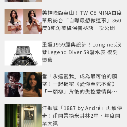
美神降臨華山！TWICE MINA首度
單飛訪台「自曝最想做這事」360
度0死角美貌保養祕訣一次公開
重返1959經典設計！Longines浪
琴Legend Diver 59潛水表 復刻
懷舊
當「永遠愛我」成為最可怕的願
望！一起揭密《愛你至死不渝》
「一願柳」背後的失控愛情與爆
紅之路
江振誠「1887 by André」再續傳
奇！甫開業摘米其林2星、年度開
業大獎