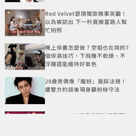
Red Velvet瑟琪獨旅糗事笑翻！
以為被認出 下一秒竟被當路人幫
忙拍照
機上保養怎麼做？空姐也在用的7
個保濕技巧，下飛機不乾燥、不
浮腫還能維持好氣色
29歲男偶像「寵粉」竟踩法規！
遭警方約談後現身籲粉絲守法
7-ELEVEN哈根達斯限時優惠再加
碼 迷你杯、雪糕、雪酥「買10送
13」