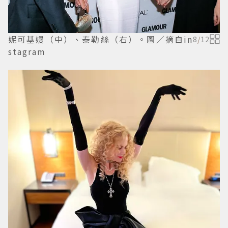
妮可基嫚（中）、泰勒絲（右）。圖／摘自in
8
/
12
stagram