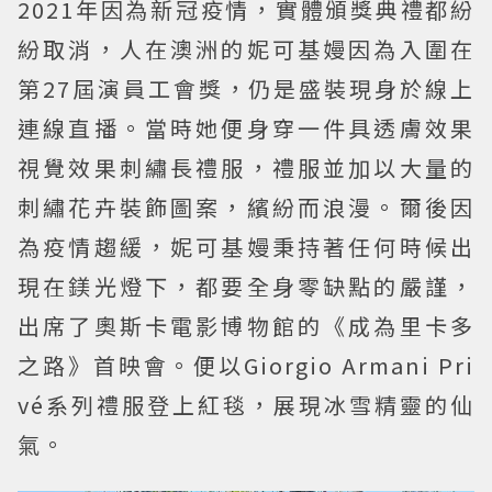
2021年因為新冠疫情，實體頒獎典禮都紛
紛取消，人在澳洲的妮可基嫚因為入圍在
第27屆演員工會獎，仍是盛裝現身於線上
連線直播。當時她便身穿一件具透膚效果
視覺效果刺繡長禮服，禮服並加以大量的
刺繡花卉裝飾圖案，繽紛而浪漫。爾後因
為疫情趨緩，妮可基嫚秉持著任何時候出
現在鎂光燈下，都要全身零缺點的嚴謹，
出席了奧斯卡電影博物館的《成為里卡多
之路》首映會。便以Giorgio Armani Pri
vé系列禮服登上紅毯，展現冰雪精靈的仙
氣。