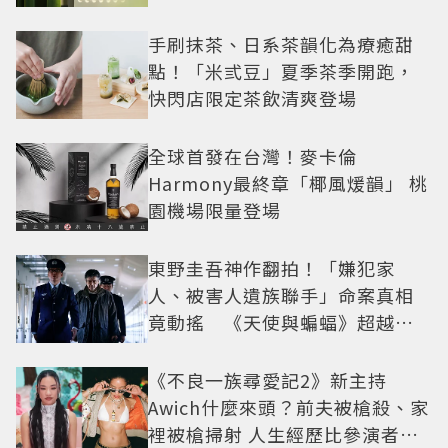
手刷抹茶、日系茶韻化為療癒甜
點！「米弎豆」夏季茶季開跑，
快閃店限定茶飲清爽登場
全球首發在台灣！麥卡倫
Harmony最終章「椰風煖韻」 桃
園機場限量登場
東野圭吾神作翻拍！「嫌犯家
人、被害人遺族聯手」命案真相
竟動搖 《天使與蝙蝠》超越懸
疑框架展開
《不良一族尋愛記2》新主持
Awich什麼來頭？前夫被槍殺、家
裡被槍掃射 人生經歷比參演者還