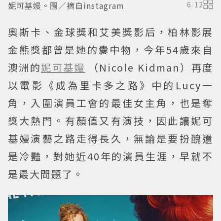
妮可基嫚。圖／摘自instagram
6
/
12
奧斯卡、金球獎和艾美獎影后，柏林影展
金熊獎都曾是她的囊中物，今年54歲來自
澳洲的
妮可基嫚
（Nicole Kidman）再度
以電影《成為里卡多之路》中的Lucy一
角，入圍演員工會的最佳女主角，也是奪
獎大熱門。有顏值又有演技，因此讓妮可
基嫚演藝之路走得長久，無論是要扮醜還
是冷豔，對她近40年的演員生涯，早就不
是最大問題了。