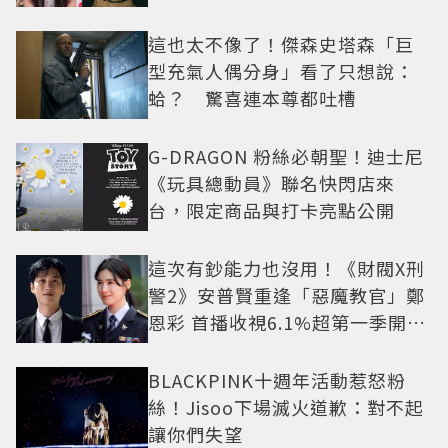
抓馬！
這也太不像了！傑森史塔森「巨
型充氣人偶分身」看了只想說：
蛤？ 驚喜連本尊都吐槽
G-DRAGON 粉絲必朝聖！迪士尼
《玩具總動員》聯名快閃店來
台，限定商品與打卡亮點公開
這次有鈔能力也沒用！《財閥X刑
警2》安普賢重逢「惡魔教官」鄭
恩彩 首播收視6.1%超第一季開紅
盤
BLACKPINK十週年活動惹怒粉
絲！Jisoo下場滅火道歉：對不起
讓你們失望