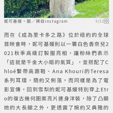
妮可基嫚。圖／摘自instagram
5
/
12
而在《成為里卡多之路》位於紐約的全球
首映會時，妮可基嫚則以一襲白色香奈兒2
021秋季高級訂製服亮相，讓粉絲們表示
「這就是千金大小姐的氣質」，並搭配了C
hloé繫帶高跟鞋、Ana Khouri的Teresa
系列耳環，簡約又俐落。而同樣是為了電
影宣傳，回到雪梨的妮可基嫚特別穿上Etr
o的復古幾何圖案亮片連身洋裝，除了凸顯
她的大長腿之外，更透露了婉約又典雅的