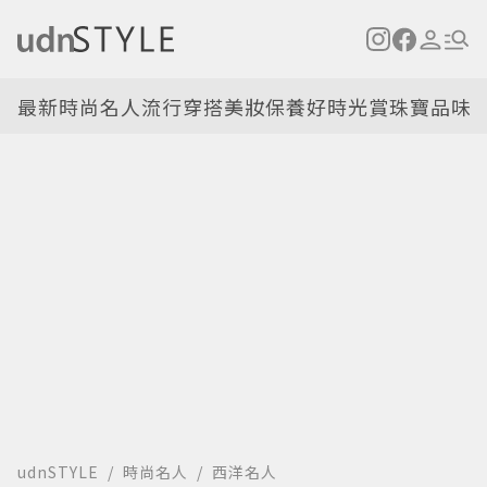
最新
時尚名人
流行穿搭
美妝保養
好時光
賞珠寶
品味
udnSTYLE
時尚名人
西洋名人