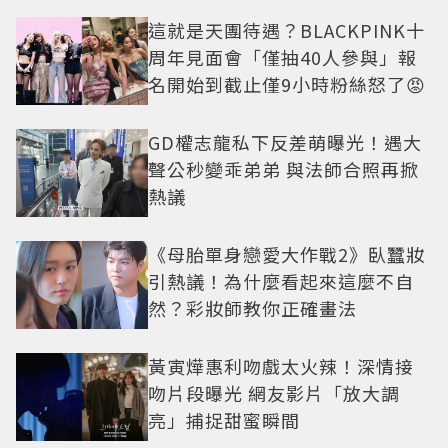
這就是天團待遇？BLACKPINK十
周年見面會「僅抽40人參與」報
名開始到截止僅9小時粉絲怒了😡
GD權志龍私下反差萌曝光！遇大
聲公秒變乖弟弟 與法師合照再掀
熱議
《母胎單身戀愛大作戰2》臥蠶妝
引熱議！為什麼看起來這麼不自
然？彩妝師教你正確畫法
黃寅燁惠利吻戲太火辣！深情接
吻片段曝光 網友影片「放大調
亮」捕捉甜蜜瞬間