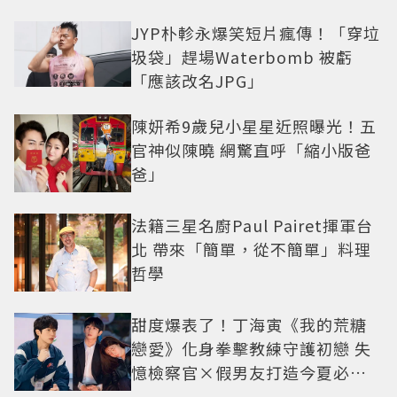
JYP朴軫永爆笑短片瘋傳！「穿垃
圾袋」趕場Waterbomb 被虧
「應該改名JPG」
陳妍希9歲兒小星星近照曝光！五
官神似陳曉 網驚直呼「縮小版爸
爸」
法籍三星名廚Paul Pairet揮軍台
北 帶來「簡單，從不簡單」料理
哲學
甜度爆表了！丁海寅《我的荒糖
戀愛》化身拳擊教練守護初戀 失
憶檢察官×假男友打造今夏必看
小甜劇