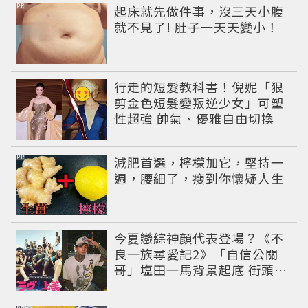
PR
起床就先做件事，沒三天小腹
就不見了! 肚子一天天變小！
行走的短髮教科書！倪妮「狠
剪金色短髮變叛逆少女」可塑
性超強 帥氣、優雅自由切換
PR
減肥首選，檸檬加它，堅持一
週，腰細了，瘦到你懷疑人生
今夏戀綜神顏代表登場？《不
良一族尋愛記2》「自信公關
哥」塩田一馬背景起底 街頭辣
男翻身當老闆