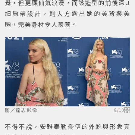
覺，但更顯仙氣浪漫，而該造型的前後深U
細肩帶設計，則大方露出她的美背與美
胸，完美身材令人羨慕。
圖／達志影像
8
/
10
不得不說，安雅泰勒喬伊的外貌與形象真