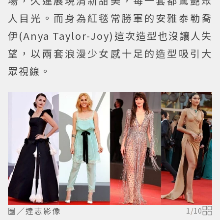
場，久違展現清新甜美，每一套都驚艷眾
人目光。而身為紅毯常勝軍的安雅泰勒喬
伊(Anya Taylor-Joy)這次造型也沒讓人失
望，以兩套浪漫少女感十足的造型吸引大
眾視線。
圖／達志影像
1
/
10