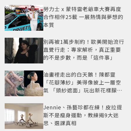
勞力士 x 蒙特雷老爺車大賽再度
合作相伴25載 一展熱情與夢想的
本質
別再被1萬步制約！歐美開始流行
直覺行走：專家解析，真正重要
的不是步數，而是「這件事」
油畫裡走出的白天鵝！陳都靈
「花瓣薄紗」美得像披上一層空
氣 「頭紗遮面」玩出新花樣朦朧
美感太仙
Jennie、孫藝珍都在練！皮拉提
斯不是瘦身運動，教練揭9大迷
思、選課真相