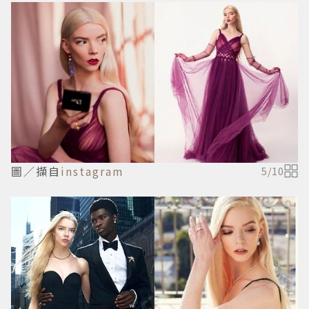
圖／擷自
instagram
5
/
10