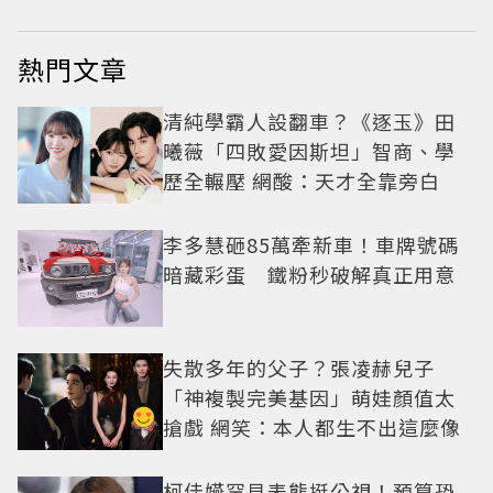
熱門文章
清純學霸人設翻車？《逐玉》田
曦薇「四敗愛因斯坦」智商、學
歷全輾壓 網酸：天才全靠旁白
李多慧砸85萬牽新車！車牌號碼
暗藏彩蛋 鐵粉秒破解真正用意
失散多年的父子？張凌赫兒子
「神複製完美基因」萌娃顏值太
搶戲 網笑：本人都生不出這麼像
柯佳嬿罕見表態挺公視！預算恐