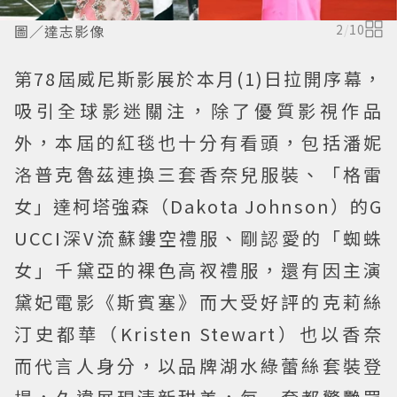
圖／達志影像
2
/
10
第78屆威尼斯影展於本月(1)日拉開序幕，
吸引全球影迷關注，除了優質影視作品
外，本屆的紅毯也十分有看頭，包括潘妮
洛普克魯茲連換三套香奈兒服裝、「格雷
女」達柯塔強森（Dakota Johnson）的G
UCCI深V流蘇鏤空禮服、剛認愛的「蜘蛛
女」千黛亞的裸色高衩禮服，還有因主演
黛妃電影《斯賓塞》而大受好評的克莉絲
汀史都華（Kristen Stewart）也以香奈
而代言人身分，以品牌湖水綠蕾絲套裝登