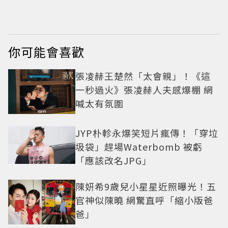
大福必買
匙圈通通有
你可能會喜歡
張凌赫王楚然「太會親」！《這
一秒過火》張凌赫人夫感爆棚 網
喊太有氛圍
JYP朴軫永爆笑短片瘋傳！「穿垃
圾袋」趕場Waterbomb 被虧
「應該改名JPG」
陳妍希9歲兒小星星近照曝光！五
官神似陳曉 網驚直呼「縮小版爸
爸」