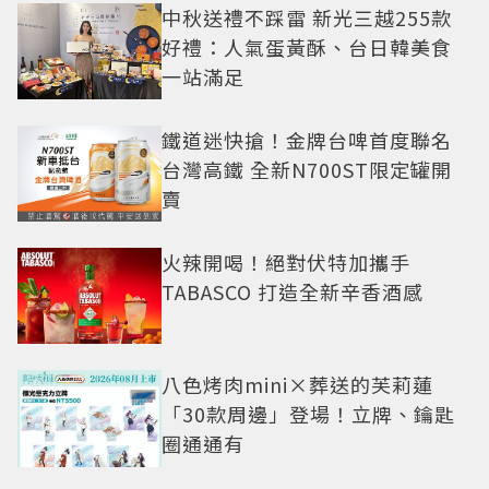
中秋送禮不踩雷 新光三越255款
好禮：人氣蛋黃酥、台日韓美食
一站滿足
鐵道迷快搶！金牌台啤首度聯名
台灣高鐵 全新N700ST限定罐開
賣
火辣開喝！絕對伏特加攜手
TABASCO 打造全新辛香酒感
八色烤肉mini×葬送的芙莉蓮
「30款周邊」登場！立牌、鑰匙
圈通通有