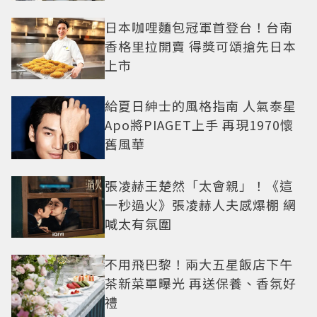
日本咖哩麵包冠軍首登台！台南
香格里拉開賣 得獎可頌搶先日本
上市
給夏日紳士的風格指南 人氣泰星
Apo將PIAGET上手 再現1970懷
舊風華
張凌赫王楚然「太會親」！《這
一秒過火》張凌赫人夫感爆棚 網
喊太有氛圍
不用飛巴黎！兩大五星飯店下午
茶新菜單曝光 再送保養、香氛好
禮