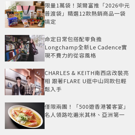
限量1萬袋！萊爾富推「2026中元
普渡袋」精選12款熱銷商品一袋
搞定
命定日常包搭配零負擔
Longchamp全新Le Cadence實
現不費力的從容風格
CHARLES & KEITH南西店改裝亮
相 跟著FLARE U逛中山同款包輕
鬆入手
僅限兩團！「500遊香港饕客宴」
名人領路吃遍米其林、亞洲第一