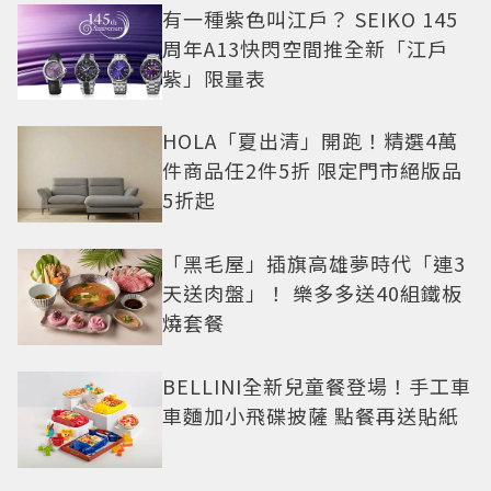
有一種紫色叫江戶？ SEIKO 145
周年A13快閃空間推全新「江戶
紫」限量表
HOLA「夏出清」開跑！精選4萬
件商品任2件5折 限定門市絕版品
5折起
「黑毛屋」插旗高雄夢時代「連3
天送肉盤」！ 樂多多送40組鐵板
燒套餐
BELLINI全新兒童餐登場！手工車
車麵加小飛碟披薩 點餐再送貼紙