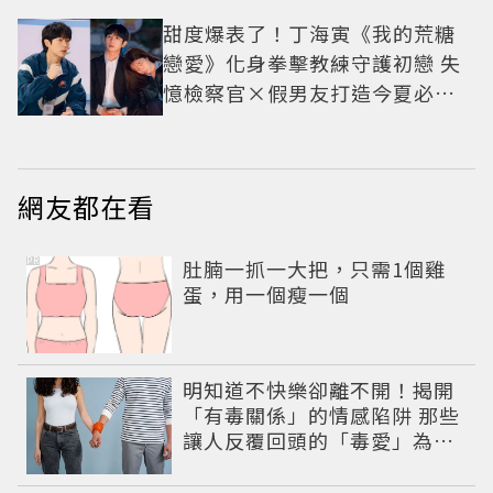
甜度爆表了！丁海寅《我的荒糖
戀愛》化身拳擊教練守護初戀 失
憶檢察官×假男友打造今夏必看
小甜劇
網友都在看
PR
肚腩一抓一大把，只需1個雞
蛋，用一個瘦一個
明知道不快樂卻離不開！揭開
「有毒關係」的情感陷阱 那些
讓人反覆回頭的「毒愛」為何
比菸還難戒？