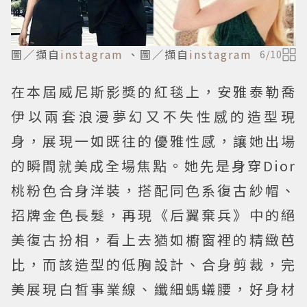
圖／擷自
instagram
、圖／擷自
instagram
6
/
10
在本屆威尼斯影獎的紅毯上，安雅泰勒喬
伊以兩套浪漫夢幻又不失性感的造型現
身，展現一如既往的優雅性感，讓她出場
的瞬間就美成全場焦點。她先是身穿Dior
桃粉色合身洋裝，搭配同色系復古紗帽、
招牌金色長髮，再現《后翼棄兵》中的絕
美復古扮相，看上去猶如櫥窗裡的精緻芭
比，而該造型的低胸設計、合身剪裁，完
美展現白皙事業線、纖細螞蟻腰，好身材