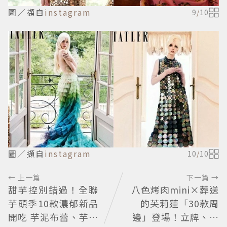
圖／擷自
instagram
9
/
10
圖／擷自
instagram
10
/
10
← 上一篇
下一篇 →
甜芋控別錯過！全聯
八色烤肉mini×葬送
芋頭季10款濃郁新品
的芙莉蓮「30款周
開吃 芋泥布蕾、芋頭
邊」登場！立牌、鑰