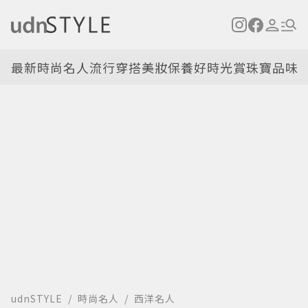
最新
時尚名人
流行穿搭
美妝保養
好時光
賞珠寶
品味
udnSTYLE
時尚名人
西洋名人