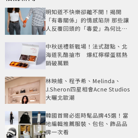
明知道不快樂卻離不開！揭開
「有毒關係」的情感陷阱 那些讓
人反覆回頭的「毒愛」為何比菸
還難戒？
中秋送禮新戰場！法式甜點、北
海道乳酪搶市 爆紅檸檬蛋糕熱
銷破萬顆
林映維、程予希、Melinda、
J.Sheron四星相會Acne Studios
大曬北歐潮
韓國首爾必逛時髦品牌45選！當
地編輯推薦服裝、包包、飾品品
牌一次看