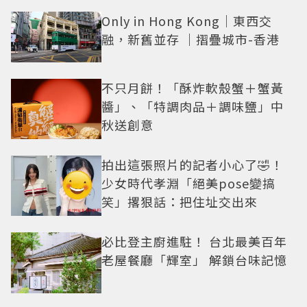
Only in Hong Kong｜東西交
融，新舊並存 ｜摺疊城市-香港
不只月餅！「酥炸軟殼蟹＋蟹黃
醬」、「特調肉品＋調味鹽」中
秋送創意
拍出這張照片的記者小心了🤣！
少女時代孝淵「絕美pose變搞
笑」撂狠話：把住址交出來
必比登主廚進駐！ 台北最美百年
老屋餐廳「輝室」 解鎖台味記憶