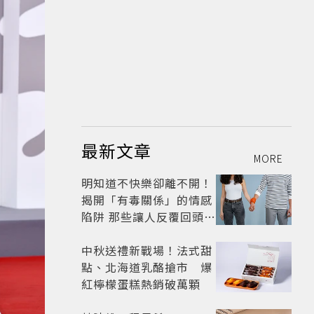
最新文章
MORE
明知道不快樂卻離不開！
揭開「有毒關係」的情感
陷阱 那些讓人反覆回頭的
「毒愛」為何比菸還難
戒？
中秋送禮新戰場！法式甜
點、北海道乳酪搶市 爆
紅檸檬蛋糕熱銷破萬顆