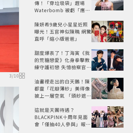
傳！「穿垃圾袋」趕場
Waterbomb 被虧「應該
改名JPG」
陳妍希9歲兒小星星近照
曝光！五官神似陳曉 網驚
直呼「縮小版爸爸」
甜度爆表了！丁海寅《我
的荒糖戀愛》化身拳擊教
練守護初戀 失憶檢察官×
假男友打造今夏必看小甜
3
/
10
劇
油畫裡走出的白天鵝！陳
都靈「花瓣薄紗」美得像
披上一層空氣 「頭紗遮
面」玩出新花樣朦朧美感
太仙
這就是天團待遇？
BLACKPINK十周年見面
會「僅抽40人參與」報名
開始到截止僅9小時粉絲