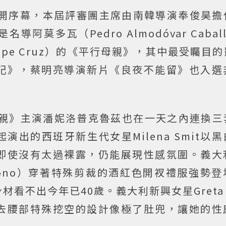
)拉開序幕，本屆評審團主席由南韓導演奉俊昊擔
莫多瓦（Pedro Almodóvar Caball
lope Cruz）的《平行母親》，其中最受矚目
記》，蔡明亮導演新片《良夜不能留》也入選
親》主演潘妮洛普克魯茲也在一天之內連換三
出的西班牙新生代女星Milena Smit以
即使沒有太過裸露，仍能展現性感氛圍。義大
Boscono）穿著特殊剪裁的酒紅色開衩禮服強勢
不出今年已40歲。義大利新興女星Greta F
去腰部特殊挖空的設計像極了肚兜，讓她的性