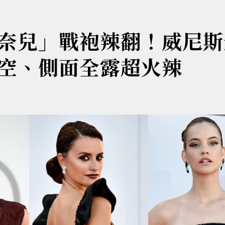
奈兒」戰袍辣翻！威尼斯
空、側面全露超火辣