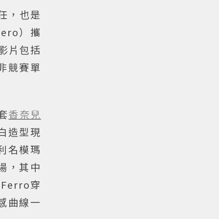
任，也是
ero）攜
的影片包括
非競賽單
套
香奈兒
黑白造型現
利名模瑪
登場，其中
erro穿
感曲線一