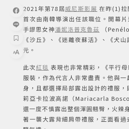
2021年第78屆
威尼斯影展
在昨(1
首次由南韓導演出任該職位。開幕片是名導阿
手謬思女神
潘妮洛普克魯茲
（Pené
《沙丘》、《迷離夜蘇活》、《犬山
元。
此次
紅毯
表現也非常精彩，《平行母
服裝，作為代言人非常盡責。他與一起演
身，且都選擇局部露出設計的禮服，
莉亞卡拉波高諾（Mariacarla 
還一度不慎露出整個渾圓翹臀，火辣身材看
著一襲大露背細肩帶禮服，正面看過