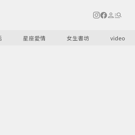
活
星座愛情
女生書坊
video