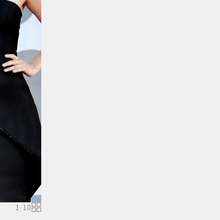
1
/
10