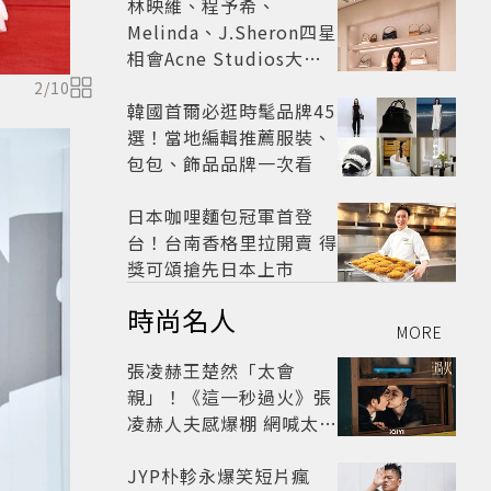
林映維、程予希、
Melinda、J.Sheron四星
相會Acne Studios大曬
北歐潮
2
/
10
韓國首爾必逛時髦品牌45
選！當地編輯推薦服裝、
包包、飾品品牌一次看
日本咖哩麵包冠軍首登
台！台南香格里拉開賣 得
獎可頌搶先日本上市
時尚名人
MORE
張凌赫王楚然「太會
親」！《這一秒過火》張
凌赫人夫感爆棚 網喊太有
氛圍
JYP朴軫永爆笑短片瘋