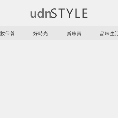
美妝保養
好時光
賞珠寶
品味生