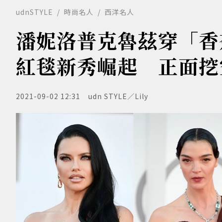
udnSTYLE
時尚名人
西洋名人
潘妮洛普克魯茲穿「香
紅毯新秀崛起 正面挖
2021-09-02 12:31
udn STYLE／Lily