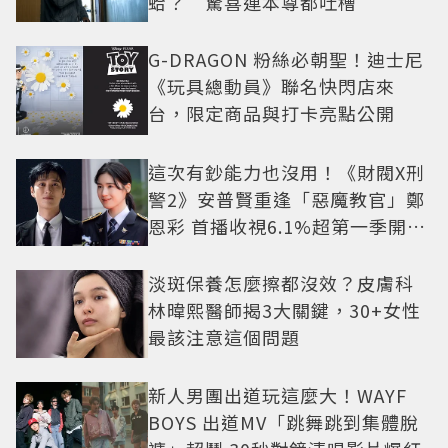
蛤？ 驚喜連本尊都吐槽
G-DRAGON 粉絲必朝聖！迪士尼
《玩具總動員》聯名快閃店來
台，限定商品與打卡亮點公開
這次有鈔能力也沒用！《財閥X刑
警2》安普賢重逢「惡魔教官」鄭
恩彩 首播收視6.1%超第一季開紅
盤
淡斑保養怎麼擦都沒效？皮膚科
林暐熙醫師揭3大關鍵，30+女性
最該注意這個問題
新人男團出道玩這麼大！WAYF
BOYS 出道MV「跳舞跳到集體脫