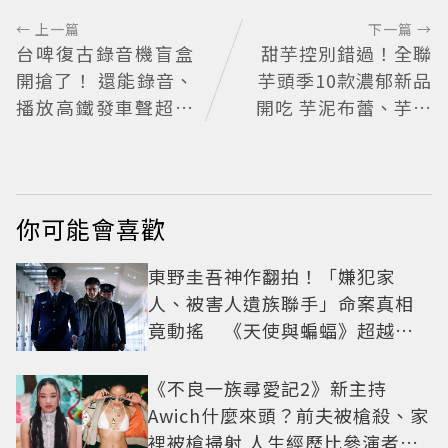
← 上一篇
下一篇 →
台啤復古錄音機盲盒
甜芋控別錯過！全聯
開搶了！ 還能錄音、
芋頭季10款濃郁新品
播放高鐵發車聲超有
開吃 芋泥布蕾、芋頭
梗
大福必買
你可能會喜歡
東野圭吾神作翻拍！「嫌犯家
人、被害人遺族聯手」命案真相
竟動搖 《天使與蝙蝠》超越懸
疑框架展開
《不良一族尋愛記2》新主持
Awich什麼來頭？前夫被槍殺、家
裡被槍掃射 人生經歷比參演者還