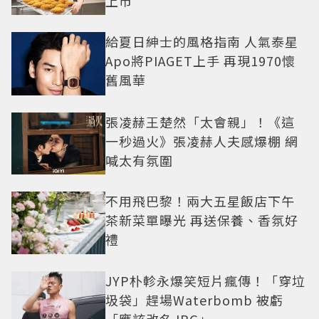
上市
給夏日紳士的風格指南 人氣泰星
Apo將PIAGET上手 再現1970懷
舊風華
張凌赫王楚然「太會親」！《這
一秒過火》張凌赫人夫感爆棚 網
喊太有氛圍
不用飛巴黎！兩大五星飯店下午
茶新菜單曝光 再送保養、香氛好
禮
JYP朴軫永爆笑短片瘋傳！「穿垃
圾袋」趕場Waterbomb 被虧