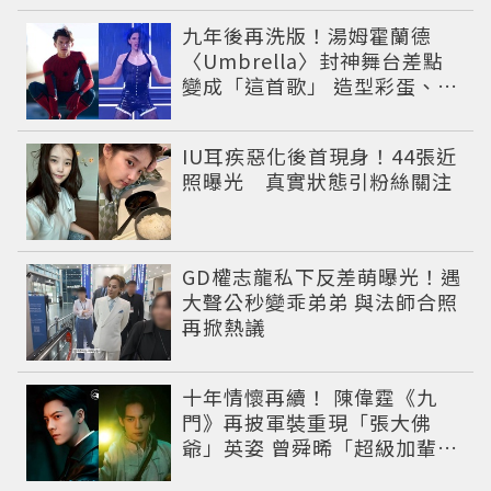
九年後再洗版！湯姆霍蘭德
〈Umbrella〉封神舞台差點
變成「這首歌」 造型彩蛋、暖
心故事一次公開
IU耳疾惡化後首現身！44張近
照曝光 真實狀態引粉絲關注
GD權志龍私下反差萌曝光！遇
大聲公秒變乖弟弟 與法師合照
再掀熱議
十年情懷再續！ 陳偉霆《九
門》再披軍裝重現「張大佛
爺」英姿 曾舜晞「超級加輩」
串起吳家宿命