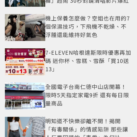
褲」超鬧 30秒對鏡清唱影片爆紅
機上保養怎麼做？空姐也在用的7
個保濕技巧，下飛機不乾燥、不
浮腫還能維持好氣色
7-ELEVEN哈根達斯限時優惠再加
碼 迷你杯、雪糕、雪酥「買10送
13」
全國電子台南仁德中山店開幕！
限時5天指定家電9折 還有每日限
量商品
明知道不快樂卻離不開！揭開
「有毒關係」的情感陷阱 那些讓