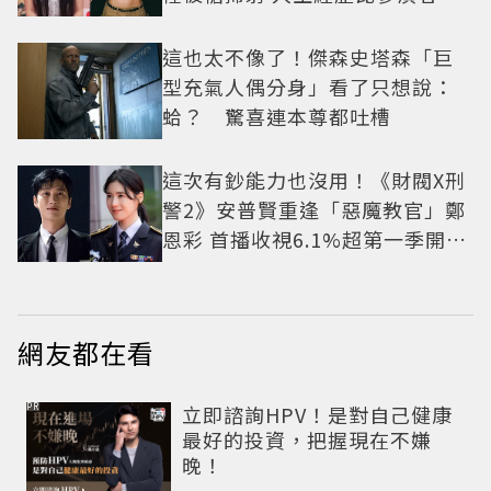
抓馬！
這也太不像了！傑森史塔森「巨
型充氣人偶分身」看了只想說：
蛤？ 驚喜連本尊都吐槽
這次有鈔能力也沒用！《財閥X刑
警2》安普賢重逢「惡魔教官」鄭
恩彩 首播收視6.1%超第一季開紅
盤
網友都在看
PR
立即諮詢HPV！是對自己健康
最好的投資，把握現在不嫌
晚！