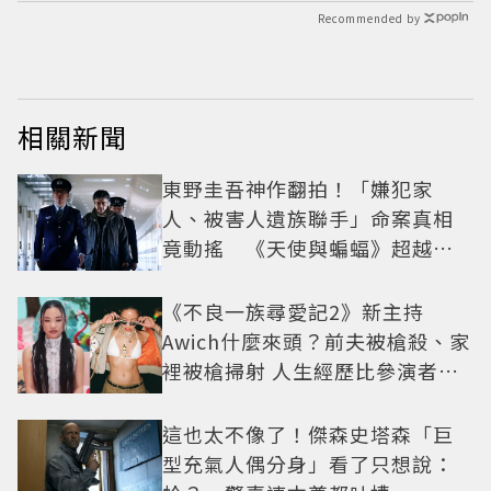
Recommended by
相關新聞
東野圭吾神作翻拍！「嫌犯家
人、被害人遺族聯手」命案真相
竟動搖 《天使與蝙蝠》超越懸
疑框架展開
《不良一族尋愛記2》新主持
Awich什麼來頭？前夫被槍殺、家
裡被槍掃射 人生經歷比參演者還
抓馬！
這也太不像了！傑森史塔森「巨
型充氣人偶分身」看了只想說：