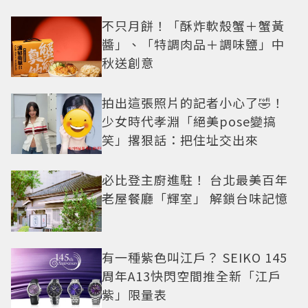
不只月餅！「酥炸軟殼蟹＋蟹黃
醬」、「特調肉品＋調味鹽」中
秋送創意
拍出這張照片的記者小心了🤣！
少女時代孝淵「絕美pose變搞
笑」撂狠話：把住址交出來
必比登主廚進駐！ 台北最美百年
老屋餐廳「輝室」 解鎖台味記憶
有一種紫色叫江戶？ SEIKO 145
周年A13快閃空間推全新「江戶
紫」限量表