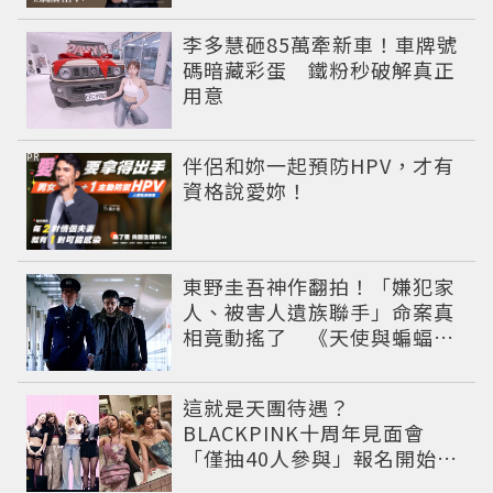
李多慧砸85萬牽新車！車牌號
碼暗藏彩蛋 鐵粉秒破解真正
用意
PR
伴侶和妳一起預防HPV，才有
資格說愛妳！
東野圭吾神作翻拍！「嫌犯家
人、被害人遺族聯手」命案真
相竟動搖了 《天使與蝙蝠》
超越懸疑框架展開
這就是天團待遇？
BLACKPINK十周年見面會
「僅抽40人參與」報名開始到
截止僅9小時粉絲怒了😡