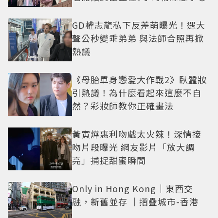
GD權志龍私下反差萌曝光！遇大
聲公秒變乖弟弟 與法師合照再掀
熱議
《母胎單身戀愛大作戰2》臥蠶妝
引熱議！為什麼看起來這麼不自
然？彩妝師教你正確畫法
黃寅燁惠利吻戲太火辣！深情接
吻片段曝光 網友影片「放大調
亮」捕捉甜蜜瞬間
Only in Hong Kong｜東西交
融，新舊並存 ｜摺疊城市-香港