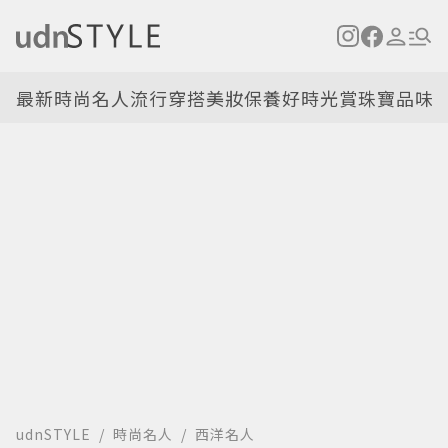
最新
時尚名人
流行穿搭
美妝保養
好時光
賞珠寶
品味
udnSTYLE
時尚名人
西洋名人