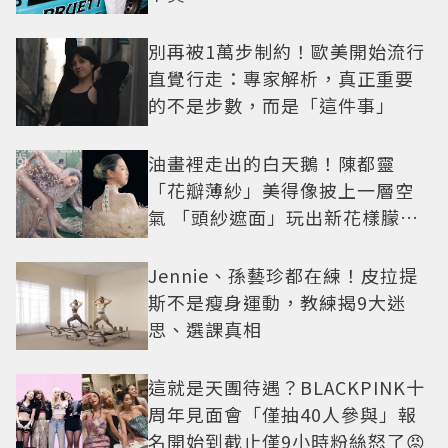
別再被1萬步制約！歐美開始流行
直覺行走：專家解析，真正重要
的不是步數，而是「這件事」
油畫裡走出的白天鵝！陳都靈
「花瓣薄紗」美得像披上一層空
氣 「頭紗遮面」玩出新花樣朦朧
美感太仙
Jennie、孫藝珍都在練！皮拉提
斯不是瘦身運動，教練揭9大迷
思、選課真相
這就是天團待遇？BLACKPINK十
周年見面會「僅抽40人參與」報
名開始到截止僅9小時粉絲怒了😡