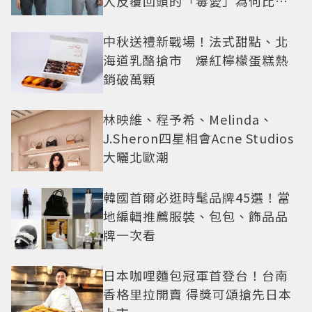
人反覆回頭的「毒愛」為何比菸
還難戒？
中秋送禮新戰場！法式甜點、北
海道乳酪搶市 爆紅檸檬蛋糕熱
銷破萬顆
林映維、程予希、Melinda、
J.Sheron四星相會Acne Studios
大曬北歐潮
韓國首爾必逛時髦品牌45選！當
地編輯推薦服裝、包包、飾品品
牌一次看
日本咖哩麵包冠軍首登台！台南
香格里拉開賣 得獎可頌搶先日本