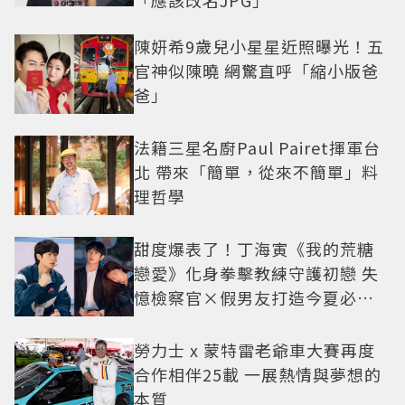
「應該改名JPG」
陳妍希9歲兒小星星近照曝光！五
官神似陳曉 網驚直呼「縮小版爸
爸」
法籍三星名廚Paul Pairet揮軍台
北 帶來「簡單，從來不簡單」料
理哲學
甜度爆表了！丁海寅《我的荒糖
戀愛》化身拳擊教練守護初戀 失
憶檢察官×假男友打造今夏必看
小甜劇
勞力士 x 蒙特雷老爺車大賽再度
合作相伴25載 一展熱情與夢想的
本質