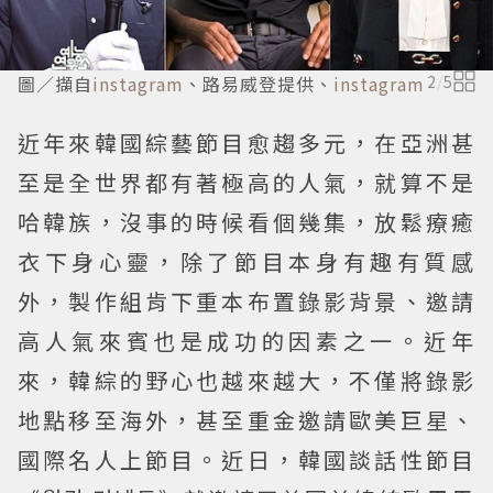
圖／擷自
instagram
、路易威登提供、
instagram
2
/
5
近年來韓國綜藝節目愈趨多元，在亞洲甚
至是全世界都有著極高的人氣，就算不是
哈韓族，沒事的時候看個幾集，放鬆療癒
衣下身心靈，除了節目本身有趣有質感
外，製作組肯下重本布置錄影背景、邀請
高人氣來賓也是成功的因素之一。近年
來，韓綜的野心也越來越大，不僅將錄影
地點移至海外，甚至重金邀請歐美巨星、
國際名人上節目。近日，韓國談話性節目