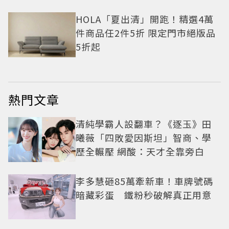
HOLA「夏出清」開跑！精選4萬
件商品任2件5折 限定門市絕版品
5折起
熱門文章
清純學霸人設翻車？《逐玉》田
曦薇「四敗愛因斯坦」智商、學
歷全輾壓 網酸：天才全靠旁白
李多慧砸85萬牽新車！車牌號碼
暗藏彩蛋 鐵粉秒破解真正用意