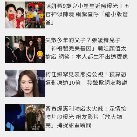
陳妍希9歲兒小星星近照曝光！五
官神似陳曉 網驚直呼「縮小版爸
爸」
失散多年的父子？張凌赫兒子
「神複製完美基因」萌娃顏值太
搶戲 網笑：本人都生不出這麼像
柯佳嬿罕見表態挺公視！預算恐
遭刪凍逾10億 發聲掀網友熱議
黃寅燁惠利吻戲太火辣！深情接
吻片段曝光 網友影片「放大調
亮」捕捉甜蜜瞬間